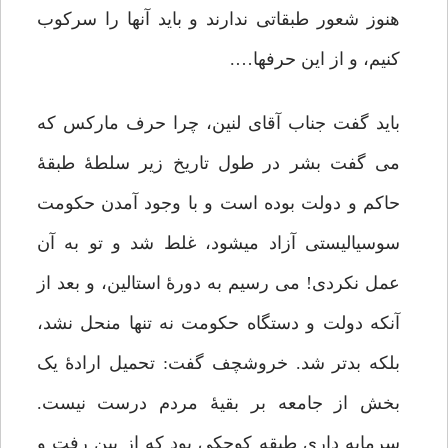
هنوز شعور طبقاتی ندارند و باید آنها را سرکوب
کنیم، و از این حرفها….
باید گفت جناب آقای لنین، چرا حرف مارکس که
می گفت بشر در طول تاریخ زیر سلطۀ طبقۀ
حاکم و دولت بوده است و با وجود آمدن حکومت
سوسیالیستی آزاد میشود، غلط شد و تو به آن
عمل نکردی! می رسیم به دورۀ استالین، و بعد از
آنکه دولت و دستگاه حکومت نه تنها منحل نشد،
بلکه بدتر شد. خروشچف گفت: تحمیل ارادۀ یک
بخش از جامعه بر بقیۀ مردم درست نیست.
سرمایه داری طبقه کوچکی بود که از بین رفت و