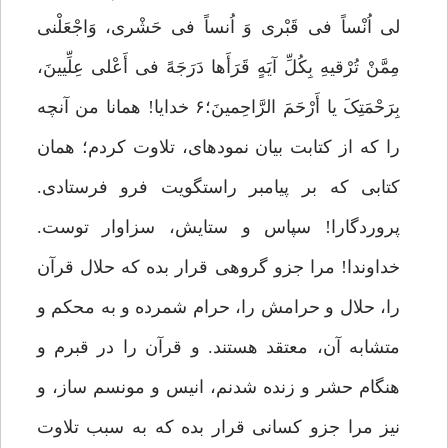
لى اُنْساً فى قَبْرى وَ اُنساً فى حَشْرى، وَاجْعَلْنى
مِمَّنْ تُرْقیهِ بِکُلِّ آیَهٍ قَرَأَها دَرَجَهً فى أَعْلى عِلِّیینَ،
بِرَحْمَتِکَ یا أَرْحَمَ الرَّاحِمینَ؛۶ خدایا! همانا من آنچه
را که از کتابت بیان نموده‏اى، تلاوت کردم؛ همان
کتابى که بر پیامبر راستگویت فرو فرستادى.
پروردگارا! سپاس و ستایش، سزاوار توست.
خداوندا! مرا جزو گروهى قرار بده که حلال قرآن
را، حلال و حرامش را، حرام شمرده و به محکم و
متشابه آن، معتقد هستند. و قرآن را در قبرم و
هنگام حشر و زنده شدنم، انیس و مونسم ساز، و
نیز مرا جزو کسانى قرار بده که به سبب تلاوت