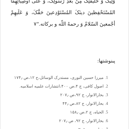
وَلِیِّکَ وَ خَلیفَتِکَ مِنْ بَعْدِ رَسُولِکَ، وَ عَلى أَوصِیائِهِمَا
المُسْتَحْفِظینَ دینَکَ المُسْتَوْدِعینَ حَقَّکَ، وَ عَلَیهِمْ
أجْمعینَ السّلامُ وَ رحمهُ اللّه و برکاته.”۷
پى‏نوشت‏ها:
میرزا حسین النورى، مستدرک الوسائل،ج ۱۲،ص ۱۷۴٫
اصول کافى، ج ۴،ص ۴۰۰،انتشارات علمیه اسلامیه.
بحارالانوار، ج ۹۲،ص ۲۰۷٫
بحارالانوار، ج ۸۲،ص ۴۴٫
الحیاه، ج ۲،ص ۱۵۸٫
بحارالانوار، ج ۹۲، ص ۲۰۷٫