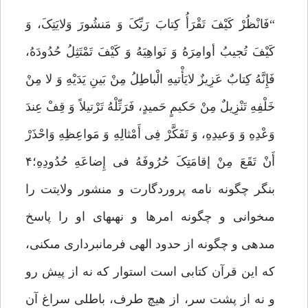
“فَانْظُرْ کَیْفَ تَقْرَأُ کِتابَ رَبِّکَ وَ مَنشُورَ وَلایَتِکَ، وَ
کَیْفَ تُجیبُ أوامِرَهُ وَ نَواهِیَهُ وَ کَیْفَ تَمْتَثِلُ حُدُودَهُ،
فَإِنَّهُ کِتابٌ عَزِیزٌ لایَأْتیهِ الْباطِلُ مِنْ بَینِ یَدَیْهِ وَ لا مِنْ
خَلْفِهِ تَنْزِیلٌ مِنْ حَکیمٍ حَمیدٍ، فَرَتِّلْهُ تَرْتیلاً وَ قِفْ عِندَ
وَعْدِهِ وَ وَعیدِهِ، وَ تَفَکَّرْ فِى أَمْثالِهِ وَ مَواعِظِهِ وَاحْذَرْ
أَنْ تَقَعَ مِنْ إقامَتِکَ حُرُوفَهُ فى إِضاعَهِ حُدُودِهِ؛۴
بنگر چگونه نامه پروردگارت و منشور ولایتت را
مى‏خوانى و چگونه امرها و نهى‏هاى او را پاسخ
مى‏دهى و چگونه از حدود الهى فرمانبردارى مى‏کنى،
که این قرآن کتابى است استوار که نه از پیش رو
و نه از پشت سر، از هیچ طرف، باطلى سراغ آن