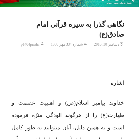
نگاهى گذرا به سیره قرآنى امام
صادق(ع)
دسامبر 30, 2016
شماره 334 مهر 1388
p1404pasdar
اشاره
خداوند پیامبر اسلام(ص) و اهلبیت عصمت و
طهارت(ع) را از هرگونه آلودگى منزّه فرموده
است و به همین دلیل، آنان مى‏توانند به طور کامل