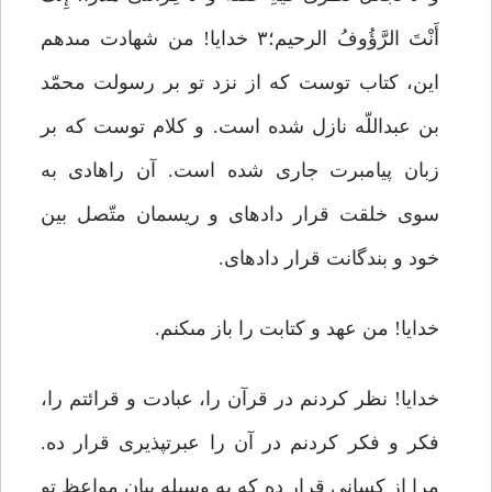
أَنْتَ الرَّؤُوفُ الرحیم؛۳ خدایا! من شهادت مى‏دهم
این، کتاب توست که از نزد تو بر رسولت محمّد
بن عبداللّه نازل شده است. و کلام توست که بر
زبان پیامبرت جارى شده است. آن را‌هادى به
سوى خلقت قرار داده‏اى و ریسمان متّصل بین
خود و بندگانت قرار داده‏اى.
خدایا! من عهد و کتابت را باز مى‏کنم.
خدایا! نظر کردنم در قرآن را، عبادت و قرائتم را،
فکر و فکر کردنم در آن را عبرت‏پذیرى قرار ده.
مرا از کسانى قرار ده که به وسیله بیان مواعظ تو