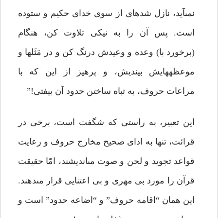
نمى‏آید، نازل شده‏اى از سوى خداى حکیم و ستوده
است. پس آن را به نیکى تلاوت کن، هنگام
(برخورد با) وعده و وعیدش درنگ کن و در مَثَل‏ها و
موعظه‏هایش بیندیش، و پرهیز از این که با
مراعات حروف، به تباه ساختن حدود آن بیفتى!”
این تعبیر، به راستى که شگفت است، برخى در
قرائت، تنها به ادای صحیح مخارج حروف و رعایت
قواعد تجوید و لحن و صوت مى‏اندیشند، امّا حقیقت
قرآن را مورد بى مهرى و بى اعتنایى قرار مى‏دهند.
این همان “اقامه حروف” و “اضاعه حدود” است و