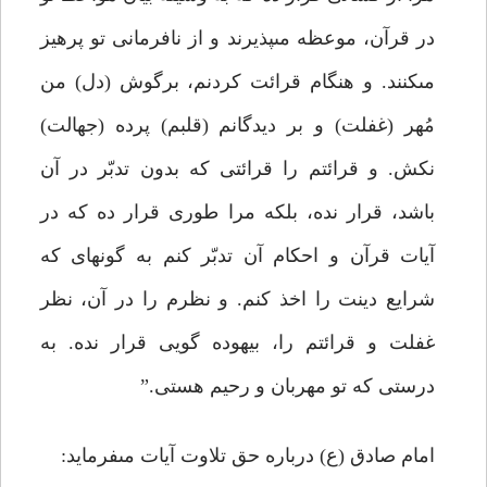
در قرآن، موعظه مى‏پذیرند و از نافرمانى تو پرهیز
مى‏کنند. و هنگام قرائت کردنم، برگوش (دل) من
مُهر (غفلت) و بر دیدگانم (قلبم) پرده (جهالت)
نکش. و قرائتم را قرائتى که بدون تدبّر در آن
باشد، قرار نده، بلکه مرا طورى قرار ده که در
آیات قرآن و احکام آن تدبّر کنم به گونه‏اى که
شرایع دینت را اخذ کنم. و نظرم را در آن، نظر
غفلت و قرائتم را، بیهوده گویى قرار نده. به
درستى که تو مهربان و رحیم هستى.”
امام صادق (ع) درباره حق تلاوت آیات مى‏فرماید: