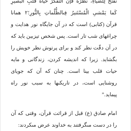
نَفْتَحُ لِلضِّیاءِ، نَظَرَهُ فَإنَّ التَّفَکَّرَ حَیاهُ قلْبِ الْبَصیرِ
کَما یَمْشىِ الْمُسْتَنیرُ فِى‏الظُّلُماتِ بِالنُّورِ؛۲ همانا
قرآن (کتابى) است که در آن جایگاه نور هدایت و
چراغ‏هاى شب تار است. پس شخص تیزبین باید که
در آن دقّت نظر کند و براى پرتوش نظر خویش را
بگشاید. زیرا که اندیشه کردن، زندگانى و مایه
حیات قلب بینا است. چنان که آن که جویاى
روشنایى است، در تاریکى‏ها به سبب نور راه
پیماید.”
امام صادق (ع) قبل از قرائت قرآن، وقتى که آن
را در دست مى‏گرفتند به خداوند عرض مى‏کردند: