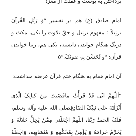
پرداختن به پوست و غفلت از مغز!
امام صادق (ع) هم در تفسیر “وَ رَتِّلِ القُرآنَ
تَرتِیلاً”؛ مفهوم ترتیل و حقّ تلاوت را یکى، مکث و
درنگ هنگام خواندن دانسته، یکى هم، زیبا خواندن
قرآن: “و تُحَسِّنَ بِهِ صَوتَکَ.”۵
آن امام همام به هنگام ختم قرآن عرضه مى‏داشت:
“أللّهمَّ انّى قَدْ قَرَأْتُ ماقَضَیتَ مِنْ کِتابِکَ الَّذى
أَنْزَلْتَهُ عَلى نَبِیِّکَ الصّادِقِ‏صلى الله علیه وآله وسلم،
فَلَکَ الحمدُ رَبَّنا، اللّهمَّ اجْعَلْنى مِمَّنْ یُحِلُّ حَلالَهُ وَ
یُحَرِّمُ حَرامَهُ وَ یُؤْمِنُ بِمُحْکْمِهِ وَ مُتَشابِهِه، وَاجْعَلْهُ