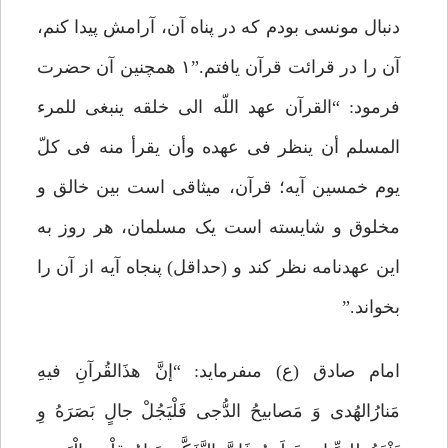
دنبال مونسى بودم که در پناه آن، آرامش پیدا کنم،
آن را در قرائت قرآن یافتم.”۱ همچنین آن حضرت
فرمود: “القرآن عهد اللّه الى خلقه ینبغى للمرء
المسلم أن ینظر فى عهده وأن یقرأ منه فى کلّ
یوم خمسین آیه؛ قرآن، میثاقى است بین خالق و
مخلوق و شایسته است یک مسلمان، هر روز به
این عهدنامه نظر کند و (حداقل) پنجاه آیه از آن را
بخواند.”
امام صادق (ع) مى‏فرماید: “إنَّ هذَالقُرآنِ فیهِ
مَنارُالهُدى وَ مَصابیحُ الدُّجى فَلْیَجُلْ جالٍ بَصَرَهُ وِ