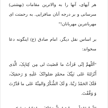
هر آیه‏اى، آنها را به والاترین مقامات (بهشتى)
مى‏رسانى و بر درجه آنان مى‏افزایى. به رحمتت اى
مهربان‏ترین مهربانان!”
بر اساس نقل دیگر، امام صادق (ع) اینگونه دعا
مى‏خواند:
“أللّهمَّ إنّى قَرَأتُ ما قَضَیتَ لى مِن کِتابِکَ، الَّذى
أَنْزَلتَهُ عَلى نَبِیِّکَ محمّدٍ صَلواتُکَ عَلَیهِ وَ رَحمَتِکَ،
فَلَکَ الحَمْدُ رَبَّنا، وَ لَکَ الشُّکْرُ وَالمِنَّهُ عَلى ما قَدَّرْتَ
وَ وَفَّقْتَ.