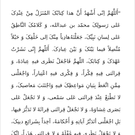
“أَللَّهُمَّ اِنّى أَشْهَدُ أَنَّ هذا کِتابُکَ المُنَزَلُ مِنْ عِنْدِکَ
عَلى رَسولِکَ محمّد بن عبدالله، وَ کَلامُکَ النَّاطِقُ
عَلى لِسانِ نَبِیِّکَ، جَعَلْتَهُ‌هادِیاً مِنْکَ اِلى خَلْقِکَ وَ حَبْلاً
مُتَّصِلاً فیما بَیْنَکَ وَ بَیْنَ عِبادِکَ. أَللّهمَّ إِنّى نَشَرْتُ
عَهْدَکَ وَ کِتابَکَ، اللّهمَّ فَاجْعَلْ نَظَرى فیهِ عِبادَهً، وَ
قِرائَتى فِیهِ فِکْراً، وَ فِکْرى فیهِ اعْتِباراً، وَاجْعَلْنى
مِمَّنِ اتَّعَظَ بِبَیانِ مَواعِظِکَ فیهِ وَاجْتَنَبَ مَعاصیکَ، وَ
لا تَطْبَعْ عِنْدَ قِرائَتى عَلى سَمْعى، وَ لا تَجْعَلْ عَلى
بَصَرى غِشاوَهً، وَ لا تَجْعَلْ قِرائَتى قِرائَهً لا تَدَبُّرَ فیها،
بَلِ اجْعَلْنى أتَدَبَّرُ آیاتِهِ وَ أَحْکامَهُ، آخِذاً بِشَرائِعِ دینِکَ،
وَ لا تَجْعَلْ نَظَرى فیهِ غَفْلَهً وَ لا قِرائَتى هَذَراً، إِنَّکَ