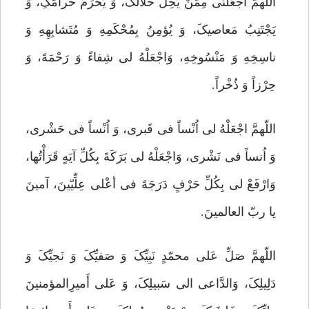
اللّهمَّ اجْعَلْنى مِمَّنْ یُحِلُّ حَلالَکَ، وَ یُحَرِّمُ حَرامَکِ، وَ
یَجْتَنِبُ مَعاصیکَ، وَ یُؤمِنُ بِمُحْکَمِهِ وَ مُتَشابِهِهِ وَ
ناسِخِهِ وَ مَنْسُوخِهِ، وَاجْعَلْهُ لى شِفاءً وَ رَحْمَهً، وَ
حِرْزاً وَ ذُخْراً.
اللّهمَّ اجْعَلْهُ لى اُنْساً فى قَبرى، وَ اُنْساً فى حَشْرى،
وَ اُنساً فى نَشْرى، وَاجْعَلْهُ لى بَرَکَهً بِکُلِّ آیَهٍ قَرَأْتُها،
وَارْفَعْ لى بِکُلِّ حَرْفٍ دَرَجَهً فى أعْلى عِلِّیّینَ، آمینَ
یا ربّ العالمینَ.
اللّهمَّ صَلِّ عَلى محمّدٍ نَبِیِّکَ وَ صَفیِّکَ وَ نَجیِّکَ وَ
دَلِیلِکَ، وَالدَّاعى الى سَبیلِکَ، وَ عَلى أَمیرِالمؤمنینَ