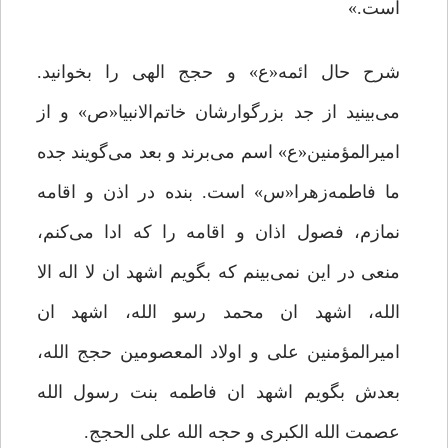
است.»
شرح حال ائمه«ع» و حجج الهی را بخوانید.
می‌بینید از جد بزرگوارشان خاتم‌الانبیا«ص» و از
امیرالمؤمنین«ع» اسم می‌برند و بعد می‌گویند جده
ما فاطمه‌زهرا«س» است. بنده در اذن و اقامه
نمازم، فصول اذان و اقامه را که ادا می‌کنم،
منعی در این نمی‌بینم که بگویم اشهد ان لا اله الا
الله، اشهد ان محمد رسو الله، اشهد ان
امیرالمؤمنین علی و اولاد المعصومین حجج الله،
بعدش بگویم اشهد ان فاطمه بنت رسول الله
عصمت الله الکبری و حجه الله علی الحجج.