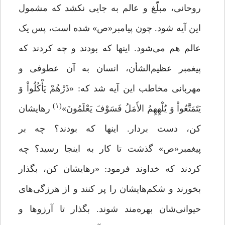
روحانی، مبلّغ و عالم به جایی نکشد که مشمول
این آیه شود. چون پیامبر«ص» شده است، پس یک
عالم هم می‌شود. اینها که بودند و چه کردند که
پیغمبر عظیم‌الشأن، انسان به آن عطوفی و
مهربانی مخاطب این آیه شد که: «ذَرْهُمْ یَأْکُلُواْ وَ
(۱)
یَتَمَتَّعُواْ وَ یُلْهِهِمُ الأَمَلُ فَسَوْفَ یَعْلَمُونَ»
رهایشان
کن، دست بردار. اینها که بودند؟ چه بر
پیغمبر«ص» گذشت تا کار به اینجا رسید؟ چه
کردند که خداوند فرمود: «رهایشان کن، بگذار
بخورند و شکم‌هایشان را پر کنند و از هرزگی‌های
حیوانی‌شان بهره‌مند شوند. بگذار تا آرزوها و