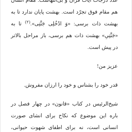
عدد درجات آیات قرآن و بی‌انتهاست. مقام انسان
هم مقام فوق تجرّد است. بهشت پایان ندارد تا به
(۲)
بهشت ذات برسی: «وَ ادْخُلِی جَنَّتِی».
تا به
«جَنَّتِیِ» بهشت ذات هم برسی، باز مراحل بالاتر
در پیش است.
عزیز من!
قدر خود را بشناس و خود را ارزان مفروش.
شیخ‌الرئیس در کتاب «قانون» در چهار فصل در
باره این موضوع که نکاح برای انشای صورت
انسانی است، نه برای اطفای شهوت حیوانی،