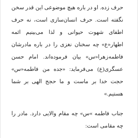
حرف زده. او در باره هیچ موضوعی این ‌قدر سخن
نگفته است. حرف انسان‌سازی است، نه حرف
اطفای شهوت حیوانی و لذا می‌بینیم ائمه
اطهار«ع» چه سخنان نغزی را در باره مادرشان
فاطمه‌زهرا«س» بیان فرموده‌اند. امام حسن
عسگری(ع) می‌فرماید: «جده من فاطمه«س»
حجت خدا بر ماست و ما حجج الهی بر شما
هستیم.»
جناب فاطمه‌ »س» چه مقام والایی دارد. مادر را
چه مقامی است: