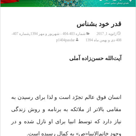
قدر خود بشناس
,
ژانویه 1, 2017
شماره 403-404 - شهریور و مهر 1394
شماره 407-
408 دی و بهمن ماه 1394
p1404pasdar
آیت‌الله حسن‌زاده آملی
انسان فوق عالم تجرّد است و لذا برای رسیدن به
مقامی بالاتر از ملائکه به برنامه و روش زندگی
نیاز دارد که توسط انبیا برای او نازل شده و در
وجود خاتم‌الانبیا«ص» به کمال رسیده است.