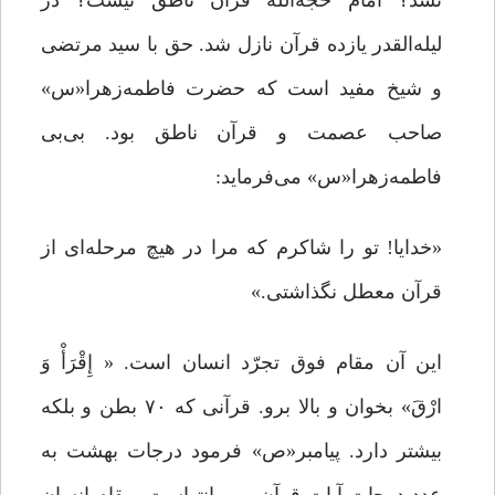
نشد؟ امام حجه‌الله قرآن ناطق نیست؟ در
لیله‌القدر یازده قرآن نازل شد. حق با سید مرتضی
و شیخ مفید است که حضرت فاطمه‌زهرا«س»
صاحب عصمت و قرآن ناطق بود. بی‌بی
فاطمه‌زهرا«س» می‌فرماید:
«خدایا! تو را شاکرم که مرا در هیچ مرحله‌ای از
قرآن معطل نگذاشتی.»
این آن مقام فوق تجرّد انسان است. « إِقْرَأْ وَ
ارْقَ» بخوان و بالا برو. قرآنی که ۷۰ بطن و بلکه
بیشتر دارد. پیامبر«ص» فرمود درجات بهشت به