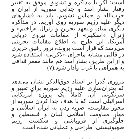
است؛ اگر با مذاکره و تشویق موفق به تغییر
رفتار بشار اسد و جدایی سوریه از ایران و
حزب‌الله و حماس نشویم، باید به فشارهای
دیگر علیه رژیم سوریه روی آوریم. در مذاکره
دیگری میان‌ ولیعهد بحرین و ژنرال «زاخیم» و
ژنرال «اسکینز» از مقامات نیروی دریایی
آمریکا، این طرح به اطلاع مقامات بحرینی
می
رسد که قرار است پرونده ترور رفیق حریری
در قالبی مشابه ماجرای «لاکربی» استفاده شود
و از این طریق، بشار اسد هم مانند معمر قذافی
به همراهی با غرب وادار‌ شود.(۷)
مروری گذرا بر اسناد فوق‌الذکر نشان می
دهد
که بحران‌سازی علیه رژیم سوریه برای تغییر و
سرنگونی آن، کاملاً یک پروژه آمریکایی
اسرائیلی است که با هدف جدا کردن سوریه از
محور مقاومت، ضربه زدن به ایران اسلامی و
مهار مقاومت اسلامی لبنان و فلسطین و
جلوگیری از فروپاشی و شکست رژیم
صهیونیستی، طراحی و عملیاتی شده است.