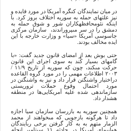
در میان نمایندگان کنگره آمریکا در مورد فایده و
نیز علت‏هاى حمله به سوریه اختلاف بروز کرد. با
اینکه نئومحافظه‏کاران شور و شوق حمله به
دمشق را در سر مى‏پروراندند،
سازمان مرکزى
جاسوسى آمریکا «سیا» و وزارت خارجه با این
ایده مخالف بودند.
حتى بوش بعد از امضاى قانون جدید گفت: «با
گام‏هاى بسیار کُند به سوى اجراى این قانون
حرکت مى‏کند، چون که سوریه از تاریخ
۱۱/۹ /
۲۰۰۳ اطلاعات مهمى را در مورد گروه القاعده
دراختیار واشنگتن قرار داد و نیز به واشنگتن در
مورد احتمال وقوع حملات تروریستى
سازماندهى شده علیه آمریکایی‌ها در منطقه
هشدار داد.
همچنین سوریه به بازرسان سازمان سیا اجازه
داد تا هرگونه بازجویى که مى‏خواهند از محمد
الزمار متهم به به کار گرفتن برخى ربایندگان
هواپیماى آمریکا در حادثه ۱۱ سپتامبر انجام