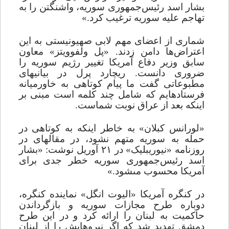
بشار اسد رئیس‌جمهورى سوریه، واشنگتن را به
تهاجم علیه سوریه ترغیب کرد.»
شمارى از اعضاى مهم لابى صهیونیستى به این
اعتراض‌ها دامن زدند. «پل ولفوویتز» معاون
سابق وزیر دفاع آمریکا تغییر رژیم سوریه را
ضرورى دانست. ریچارد پرل در بیانیه‏اى
مطبوعاتى گفت ما پیام کوتاهی به خاورمیانه
فرستاده‏ایم که شامل چند کلمه است مبنى بر
اینکه بعد از عراق نوبت شماست.
«لورانس کبلان» به خاطر اینکه به کوتاهى در
حمله به سوریه متهم نشود، در مقاله‏اى در
روزنامه «نیوریبلیک» در ۲۱ آوریل نوشت: «بشار
اسد رئیس‌جمهورى سوریه خطر جدى براى
آمریکا محسوب مى‏شود.»
در کنگره آمریکا «الیوت انگل» نماینده کنگره،
دوباره طرح مجازات سوریه و بازگرداندن
حاکمیت به لبنان را ارائه کرد و در این طرح
دمشق تهدید شد که اگر
نیروهایش را از لبنان