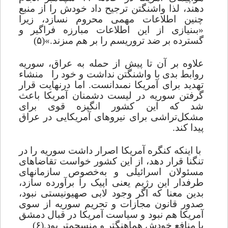
دهند، لذا واشنگتن ترجیح داد خودش را از منبع
چنین اطلاعات مهمى محروم نسازد، زیرا
«بى‏نیازى از این اطلاعات مبارزه فراگیر و
گسترده بر ضد تروریسم را بر هم مى‏زند.»(۵)
علاوه بر آن تا پیش از حمله به عراق، سوریه
روابط بدى با واشنگتن نداشت
و خود را
منشاء
تهدید براى آمریکا نمى‏دانست. اما درنهایت قرار
گرفتن سوریه در لیست دشمنان آمریکا باعث
شد که این کشور انگیزه قوی براى
مشکل‌تراشى براى نیروهاى آمریکایى در عراق
پیدا کند.
با اینکه کنگره آمریکا اصرار داشت سوریه را در
تنگنا قرار دهد، از این کشور ‏خواست تقاضاهای
مسئولان اسرائیلى و به‌خصوص سازمان‏هاى
طرفدار این رژیم یعنى اپیک را
برآورده سازد،
بدین معنا که اگر وجود لابى صهیونیستی نبود،
صدور قانون مجازات و تحریم سوریه از سوى
آمریکا هم نبود و سیاست آمریکا در قبال دمشق
با منافع خودش هماهنگ‏تر و منسجم‏تر بود.(۶)