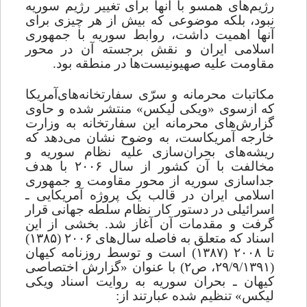
رژیم
های همسو با آنها برای تغییر رژیم سوریه
نبود، بلکه موضوعی که ‌بیش از هر چیزی برای
آنها اهمیت داشت، روابط سوریه با جمهوری
اسلامی ایران و نقش برجسته آن در محور
مقاومت علیه صهیونیست
ها‌ در منطقه بود.
مکاتبات ‌محرمانه و سرّی‌ ‌سفارتخانه
های‌آمریکا‌
که ‌از‌سوی «ویکی لیکس» منتشر شده و حاوی
‌گزارش
های ‌محرمانه این سفارتخانه به وزارت
خارجه آمریکاست، به وضوح نشان می
دهد که
ریشه
های بحران‌سازی علیه نظام‌ سوریه و
مخالفت با آن کشور از سال ۲۰۰۶ با هدف
جداسازی سوریه از محور مقاومت و جمهوری
اسلامی ایران در قالب یک پروژه آمریکایی ـ
اسرائیلی در دستور کار نظام سلطه جهانی قرار
گرفت و مقدمات آن آغاز شد. بخشی از این
اسناد که متعلق به فاصله سال‌های ۲۰۰۶ (۱۳۸۵)
تا ۲۰۰۸ (۱۳۸۷) است و توسط روزنامه کیهان
(۲۹/۹/۱۳۹۱، ص۲) با عنوان «گزارش اختصاصی
کیهان ـ بحران سوریه به روایت اسناد ویکی
لیکس» تنظیم شده عبارتند از: