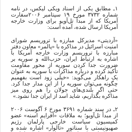
۱ـ مطابق یکی از اسناد ویکی لیکس، در نامه
شماره ۳۷۳۲ مورخ ۱۹ سپتامبر ۲۰۰۶‌سفارت
آمریکا که از مبدأ تل‌آویو برای وزارت خارجه
‌آمریکا ارسال ‌شده، آمده است:
«آردیتی» مدیرکل مبارزه با تروریسم شورای
امنیت اسرائیل در مذاکره با «پالمر» معاون دفتر
مبارزه با تروریسم وزارت ‌خارجه ‌آمریکا با
اشاره به‌ ارتباط‌ ایران، حزب
الله و سوریه بر
ضرورت ‌جدا کردن سوریه از محور مقاومت
تأکید کرده و درباره مذاکرات با سوریه به عنوان
یک راهکار می‌گوید: «خیلی زود است بفهمیم
چگونه می
توان سوریه را از این مدار جدا کرد.
حتی اگر بلندی
های جولان را هم روی میز
مذاکره بگذاریم، شاید اسد از ایران جدا نشود.»
۲ـ در سند شماره ۳۶۹۱ مورخ ۶ آگوست ۲۰۰۶
از مبدأ تل‌آویو؛ به ملاقات «افرایم اسنه» عضو
کمیسیون سیاست خارجی پارلمان رژیم
صهیونیستی با سناتور «تالوار» اشاره شده و