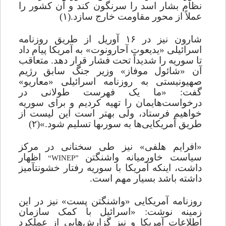
نظام بشار اسد را سرنگون کند و آن کشور را
عملاً از محور مقاومت خارج سازد.(۱)
شارون نیز در ۱۶ آوریل از طریق روزنامه
اسرائیلى «یدیعوت آحارونوت» به آمریکا پیام داد
تا سوریه را شدیداً تحت فشار قرار دهد. متعاقب
آن «شائول موفاز» وزیر جنگ سابق رژیم
صهیونیستى به روزنامه اسرائیلى «معاریو»
گفت: «ما یک فهرست طولانى در
درخواست‌هایمان را تهیه کردیم و براى سوریه
خواهیم فرستاد، ولى بهتر است این لیست از
طریق آمریکایی‌ها به سورى‏ها تسلیم شود.»
(۲)
«افرایم هلفى» نیز طى سخنانى در مرکز
سیاست خاورمیانه واشنگتن
اظهار
“WINEP”
داشت، اینکه آمریکا با سوریه رفتار خشونت‏آمیز
داشته باشد بسیار مهم است.
روزنامه آمریکایى «واشنگتن پست» نیز در این
زمینه نوشت: «اسرائیل با کمک سازمان
اطلاعات آمریکا و نیز گزارش‌هایى از عملکرد