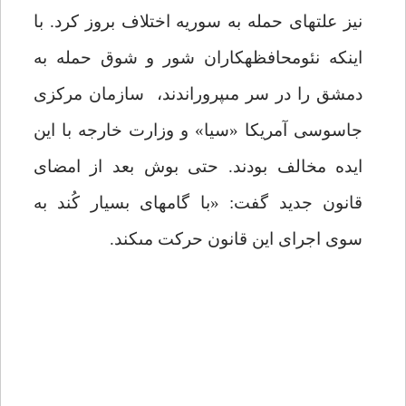
نیز علت‏هاى حمله به سوریه اختلاف بروز کرد. با
اینکه نئومحافظه‏کاران شور و شوق حمله به
دمشق را در سر مى‏پروراندند،
سازمان مرکزى
جاسوسى آمریکا «سیا» و وزارت خارجه با این
ایده مخالف بودند. حتى بوش بعد از امضاى
قانون جدید گفت: «با گام‏هاى بسیار کُند به
سوى اجراى این قانون حرکت مى‏کند.