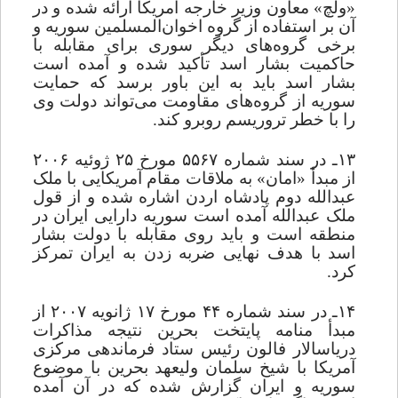
«ولچ» معاون وزیر خارجه آمریکا ارائه شده و در
آن بر استفاده از گروه اخوان‌المسلمین سوریه و
برخی گروه
های دیگر سوری برای مقابله با
حاکمیت بشار اسد تأکید شده و آمده است
بشار اسد باید به این باور برسد که حمایت
سوریه از گروه
های مقاومت می
تواند دولت وی
را با خطر تروریسم روبرو کند.
۱۳ـ در سند شماره ۵۵۶۷ مورخ ۲۵ ژوئیه ۲۰۰۶
از مبدأ «امان» به ملاقات مقام آمریکایی با ملک
عبدالله دوم پادشاه اردن اشاره شده و از قول
ملک عبدالله آمده است سوریه دارایی ایران در
منطقه است و باید روی مقابله با دولت بشار
اسد با هدف نهایی ضربه زدن به ایران تمرکز
کرد.
۱۴ـ در سند شماره ۴۴ مورخ ۱۷ ژانویه ۲۰۰۷ از
مبدأ منامه پایتخت بحرین نتیجه مذاکرات
دریاسالار فالون رئیس ستاد فرماندهی مرکزی
آمریکا با شیخ سلمان ولیعهد بحرین با موضوع
سوریه و ایران گزارش شده که در آن آمده