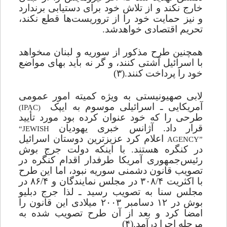
خارج نکند و از تلاش خود براى دستیابى برندارد
و نیز حمایت خود را از تروریست‌ها قطع نکند،
تحریم اقتصادی خواهدشد.
همچنین طرح مذکور از سوریه و لبنان مى‏خواهد
با اسرائیل آشتى کنند، و گر نه باید بهای مواضع
خود را پرداخت کنند.(۳)
لابى صهیونیستى به ویژه کمیته امور عمومى
آمریکایی ـ اسرائیلى موسوم به ایپک
)
IPAC
(
طرحى را که خود عنوان کرده بود مورد تأیید
قرار داد. آژانس خبرى یهودیان
“JEWISH
اعلام کرد عزیزترین دوستان اسرائیل
AGENCY”
در کنگره هستند. با اینکه دولت جرج بوش
رئیس‌جمهورى آمریکا طرفدار اقدام کنگره در
تصویب قانون دشمنى سوریه نبود، اما این طرح
با اکثریت ۳۰۸/۴ در مجلس نمایندگان و ۸۶/۴ در
مجلس سنا به تصویب رسید ـ لذا جرج دبلیو
بوش در ۱۲ دسامبر ۲۰۰۳ میلادى این قانون را
امضا کرد و بعد از آن طرح تصویب شده به
مرحله اجرا درآمد.
(۴)