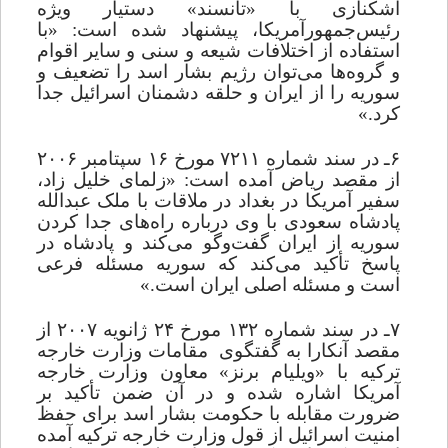
اشکنازی با «تانسند» دستیار ویژه
رئیس‌جمهورآمریکا، پیشنهاد شده است: «با
استفاده از اختلافات شیعه و سنی و سایر اقوام
و گروه
ها می
توان رژیم بشار اسد را تضعیف و
سوریه را از ایران و حلقه دشمنان اسرائیل جدا
کرد.»
۶ـ در سند شماره ۷۲۱۱ مورخ ۱۶ سپتامبر ۲۰۰۶
از مقصد ریاض آمده است: «زلمای خلیل زاد،
سفیر آمریکا در بغداد در ملاقات با ملک عبدالله
پادشاه سعودی با وی درباره راه
های جدا کردن
سوریه از ایران گفت
وگو می
کند و پادشاه در
پاسخ تأکید می
کند که سوریه مسئله فرعی
است و مسئله اصلی ایران است.»
۷ـ در سند شماره ۱۳۲ مورخ ۲۴ ژانویه ۲۰۰۷ از
مقصد آنکارا به گفتگوی
مقامات وزارت خارجه
ترکیه با «ویلیام برنز» معاون وزارت خارجه
آمریکا اشاره شده و در آن ضمن تأکید بر
ضرورت مقابله با حکومت بشار اسد برای حفظ
امنیت اسرائیل از قول وزارت خارجه ترکیه ‌آمده