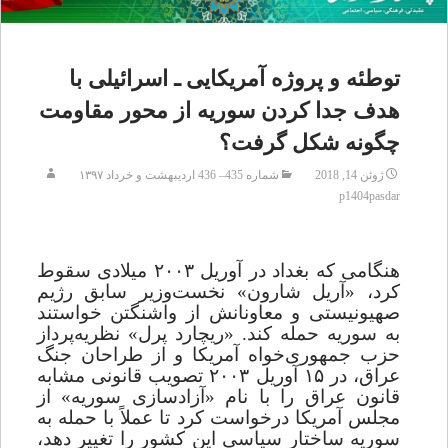
توطئه و پروژه آمریکایی ـ اسرائیلی با
هدف جدا کردن سوریه از محور مقاومت
چگونه شکل گرفت؟
ژوئن 14, 2018
شماره 435– 436 اردیبهشت و خرداد ۱۳۹۷
p1404pasdar
هنگامى که بغداد در آوریل ۲۰۰۳ میلادى سقوط
کرد، «آریل شارون» نخست‌وزیر سابق رژیم
صهیونیستى و معاونانش از واشنگتن خواستند
به سوریه حمله کند. «ریچارد پرل» نظریه‌پرداز
حزب جمهوری‌خواه آمریکا و از طراحان جنگ
عراق، در ۱۵ آوریل ۲۰۰۳ تصویب قانونی مشابه
قانون عراق را با نام «آزادسازی سوریه» از
مجلس آمریکا درخواست کرد تا عملاً با حمله به
سوریه ساختار سیاسی این کشور را تغییر دهد،