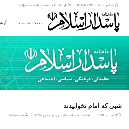
تماس با ما: 02166969953
ارتباط با ما: info[at]pasdareeslam.com
Skip
to
صفحه نخست
آرشی
content
شبی که امام نخوابیدند
اکتبر 27, 2018
شماره 439 - 440 شهریور و مهر ۱۳۹۷
p1404pasdar