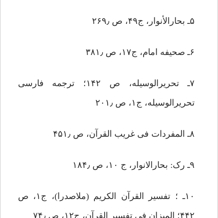
۵ـ بحارالأنوار، ج‏۴۹، ص ۲۶۹٫
۶ـ صحیفه امام، ج‏۱۷، ص ۳۸۱٫
۷ـ تحریرالوسیله، ص ۱۴۲؛ ترجمه فارسى
تحریرالوسیله، ج‏۱، ص ۲۰۱٫
۸ـ المفردات فی غریب القرآن، ص ۴۵۱٫
۹ـ رک: بحارالانوار، ج ۱۰، ص ۱۸۴٫
۱۰ـ ؛ تفسیر القرآن الکریم (ملاصدرا)، ج‏۱، ص
۴۴۲؛ المیزان فی تفسیر القرآن، ج‏۱۲، ص ۷۴٫