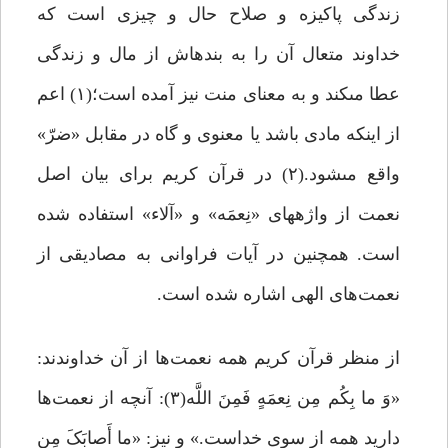
زندگى پاکیزه و صلاح حال و چیزى‏ است که
خداوند متعال آن را به بنده‏اش از مال و زندگى
عطا مى‏کند و به معناى منت نیز آمده است؛(۱) اعم
از اینکه مادى باشد یا معنوى و گاه در مقابل «ضرّ»
واقع مى‏شود.(۲) در قرآن کریم برای بیان اصل
نعمت از واژه‏هاى‏ «نِعمَه» و «آلاء» استفاده شده
است. همچنین در آیات فراوانی به مصادیقی از
نعمت‌های الهی اشاره شده است.
از منظر قرآن کریم همه نعمت‌ها از آن خداوندند:
«وَ ما بِکُم مِن نِعمَهٍ فَمِنَ اللَّه(۳): آنچه از نعمت‌ها
دارید همه از سوى خداست.» و نیز: «ما أَصابَکَ مِن