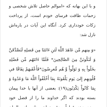
و با این بهانه که «اموالم حاصل تلاش شخصی و
زحمات طاقت فرسای خودم است، از پرداخت
زکات خودداری کرد. آنگاه این آیات در باره‌اش
نازل شد:
«وَ مِنهم مَّن عَاهَدَ اللَّهَ لَئنِ ءَاتَئنَا مِن فَضلِهِ لَنَصَّدَّقَنَّ
وَ لَنَکُونَنَّ مِنَ الصَّالِحِینَ* فَلَمَّا ءَاتَئهُم مِّن فَضْلِهِ
بخَلُواْ بِهِ وَ تَوَلَّواْ وَّ هُم مُّعرِضُونَ*فَأَعْقَبهَمْ نِفَاقًا فىِ
قُلُوبهِم إِلىَ‏ یَومِ یَلْقَونَهُ بِمَا أَخْلَفُواْ اللَّهَ مَا وَعَدُوهُ وَ
بِمَا کَانُواْ یَکْذِبُون(۱۹): بعضى از آنها با خدا پیمان
بسته بودند که اگر خداوند ما را از فضل خود