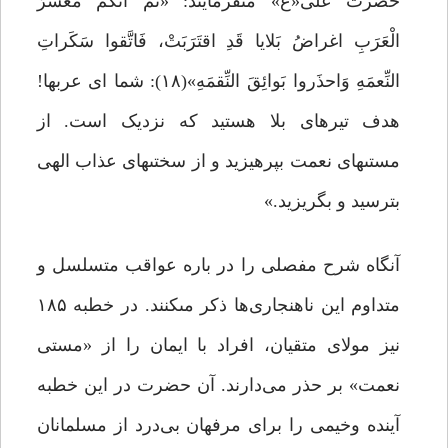
حضرت علی«ع» مى‏فرمایند: «ثُمَّ انَّکُم مَعشَرَ
الْعَرَبِ اغراضُ بَلایا قَدِ اقتَرَبَتْ، فَاتَّقوا سَکَراتِ
النِّعمَهِ وَاحذَروا بَوائِقَ النِّقمَهِ»(۱۸): شما اى عرب‏ها!
هدف تیرهاى بلا هستید که نزدیک است. از
مستى‏هاى نعمت بپرهیزید و از سختى‏هاى عذاب الهى
بترسید و بگریزید.»
آنگاه شرح مفصلى را در باره عواقب متسلسل و
متداوم این ناهنجاری‌ها ذکر مى‏کنند. در خطبه ۱۸۵
نیز مولای متقیان، افراد با ایمان را از «مستی
نعمت» بر حذر می‌دارند. آن حضرت در این خطبه
آینده وخیمى را براى مرفهان بی‌درد از مسلمانان