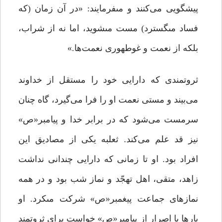
پیشگویى می‌کنند و مى‏فرمایند: «در آن زمان (که
فساد مى‏گسترد) مست مى‏شوید، اما نه از شراب،
بلکه از نعمت و غوطه‏ورى نعمت‌ها.»
ثروتمندی که دارایی خود را مستقل از خداوند
می‌بیند و مستی نعمت او را فرا می‌گیرد،‏ گاه چنان
سرمست می‌شود که در برابر خدا و پیامبر«ص»
نیز قد علم می‌کند. ثعلبه یکی از مصادیق این
افراد بود. او تا زمانی که دارایی چندانی نداشت
زاهد، متقى، اهل تهجّد و نماز شب بود و در همه
نمازهاى جماعت پیغمبر«ص» شرکت مى‏کرد. او
بارها با اصرار از پیامبر«ص» خواست برای ثروتمند