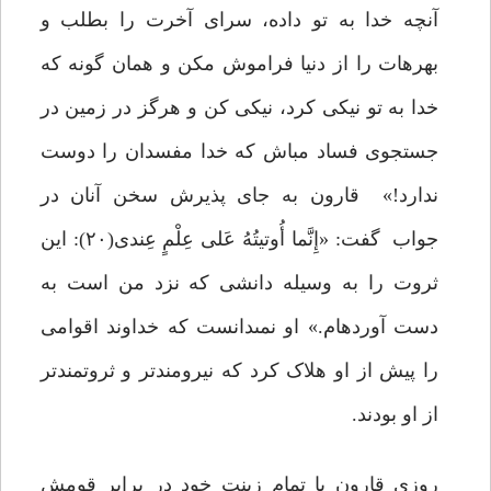
آنچه خدا به تو داده، سراى آخرت را بطلب و
بهره‏ات را از دنیا فراموش مکن و همان ‏گونه که
خدا به تو نیکى کرد، نیکى کن و هرگز در زمین در
جستجوى فساد مباش که خدا مفسدان را دوست
ندارد!» قارون به جای پذیرش سخن آنان در
جواب گفت: «إِنَّما أُوتیتُهُ عَلى‏ عِلْمٍ عِندی(۲۰): این
ثروت را به وسیله دانشى که نزد من است به
دست آورده‏ام.» او نمى‏دانست که خداوند اقوامى
را پیش از او هلاک کرد که نیرومندتر و ثروتمندتر
از او بودند.
روزى قارون با تمام زینت خود در برابر قومش