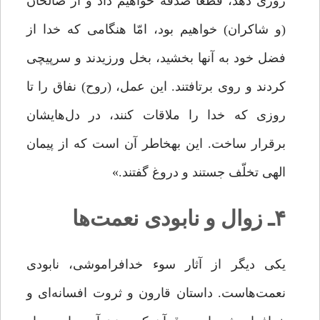
روزى دهد، قطعاً صدقه خواهیم داد و از صالحان
(و شاکران) خواهیم بود، امّا هنگامى که خدا از
فضل خود به آنها بخشید، بخل ورزیدند و سرپیچى
کردند و روى برتافتند. این عمل، (روح) نفاق را تا
روزى که خدا را ملاقات کنند، در دل‌هایشان
برقرار ساخت. این بهخاطر آن است که از پیمان
الهى تخلّف جستند و دروغ ‏گفتند.»
۴ـ زوال و نابودی نعمت‌ها
یکی دیگر از آثار سوء خدافراموشی، نابودی
نعمت‌هاست. داستان قارون و ثروت افسانه‌ای و