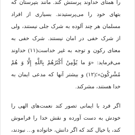
را همتاى خداوند پرستش کند. مانند بت‏پرستان که
بت‏هاى خود را می‌پرستیدند. بسیاری از افراد
مسلمان هر چند آلوده به شرک جلی نیستند، ولی
از شرک خفی در امان نیستند. شرک خفى به
معناى رکون و توجه به غیر خداست(۱۱) خداوند
می‌فرماید: «وَ ما یُؤْمِنُ أَکْثَرُهُمْ بِاللَّهِ إِلَّا وَ هُمْ
مُشْرِکُونَ»؛(۱۲) و بیشتر آنها که مدعى ایمان به
خدا هستند، مشرکند.
اگر فرد با ایمانی تصور کند نعمت‌های الهی را
خودش به دست آورده و نقش خدا را فراموش
کند، یا خیال کند که اگر دانش، خانواده و… نبودند،