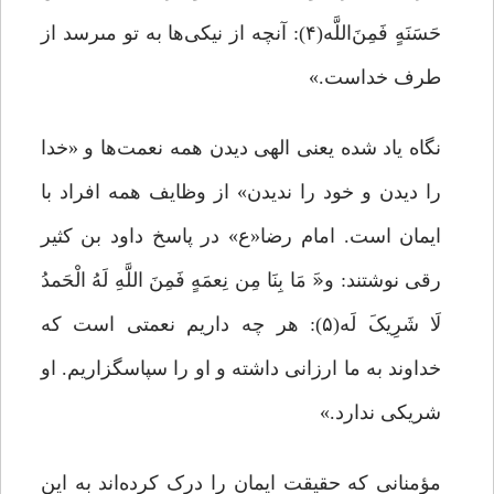
حَسَنَهٍ فَمِنَ‌اللَّه(۴): آنچه از نیکی‌ها به تو مى‏رسد از
طرف خداست.»
نگاه یاد شده یعنی الهی دیدن همه نعمت‌ها و «خدا
را دیدن و خود را ندیدن» از وظایف همه افراد با
ایمان است. امام رضا«ع» در پاسخ داود بن کثیر
رقى نوشتند: و«َ مَا بِنَا مِن نِعمَهٍ فَمِنَ اللَّهِ لَهُ الْحَمدُ
لَا شَرِیکَ لَه(۵): هر چه داریم نعمتى است که
خداوند به ما ارزانى داشته و او را سپاسگزاریم. او
شریکى ندارد.»
مؤمنانی که حقیقت ایمان را درک کرده‌اند به این