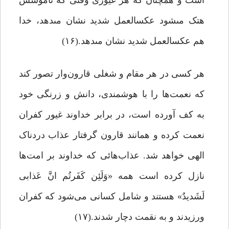
است و همچنان ‏که هر غیورى وقتى که ناموسش
هتک مى‏شود عکس‏العمل شدید نشان مى‏دهد، خدا
هم عکس‏العمل شدید نشان مى‏دهد.(۱۶)
هر کسی در هر مقام و شغلی قارون‌وار تصور کند
که نعمت‌ها را با هوشمندی، دانش و زرنگی خود
به کف آورده‌ است، در برابر خداوند غیور کفران
نعمت کرده و همانند قارون گرفتار عذاب دردناک
الهی خواهد شد. عذاب‌هائى که خداوند بر امت‌ها
نازل کرده است همه «وَلَئِن کَفَرتُم انَّ عَذابى
لَشَدیدٌ» هستند و شامل کسانی می‌شود که کفران
ورزیدند و به نقمت دچار شدند.(۱۷)