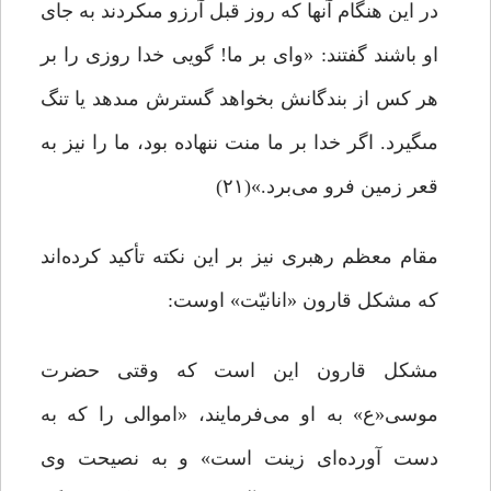
در این هنگام آنها که روز قبل آرزو مى‏کردند به جاى
او باشند گفتند: «واى بر ما! گویى خدا روزى را بر
هر کس از بندگانش بخواهد گسترش مى‏دهد یا تنگ
مى‏گیرد. اگر خدا بر ما منت ننهاده بود، ما را نیز به
قعر زمین فرو مى‌برد.»(۲۱)
مقام معظم رهبری نیز بر این نکته تأکید کرده‌اند
که مشکل قارون «انانیّت» اوست:
مشکل قارون این‌ است که وقتی حضرت
موسی«ع» به او می‌فرمایند، «اموالی را که به
دست آورده‌ای زینت است» و به نصیحت وی