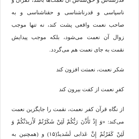
قدرشناس و حق‌شناس آن نعمت‌ها باشد، کفران و
ناسپاسى و قدرناشناسى و حق‏ناشناسى و به
صاحب نعمت واقعی پشت کند، نه تنها موجب
زوال آن نعمت می‌شود، بلکه موجب پیدایش
نقمت به جاى نعمت هم می‌گردد.
شکر نعمت، نعمتت افزون کند
کفرِ نعمت از کفت بیرون کند
از نگاه قرآن کفر نعمت، نقمت را جایگزین نعمت
می‌کند: «وَ إِذْ تَأَذَّنَ رَبُّکُمْ لَئِنْ شَکَرْتُمْ لَأَزیدَنَّکُمْ وَ
لَئِنْ کَفَرْتُمْ إِنَّ عَذابی‏ لَشَدیدٌ(۱۵) و (همچنین به