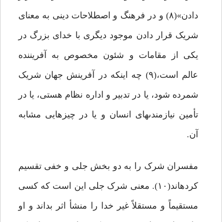
دادن»(۸) و در فرهنگ و اصطلاحات دینى به معناى
شریک قرار دادن موجود دیگرى با خداى بزرگ در
یکى از مقامات و شئون مخصوص به آفریننده
عالم است،(۹) چه اینکه در آفرینش جهان شریک
شمرده شود، یا در تدبیر و اداره نظام ‏هستى، یا در
تأمین نیازمندى‏هاى انسان و یا در چیزهایى مشابه
آن.
مفسران شرک را به دو بخش جلى و خفى تقسیم
کرده‏اند(۱۰). معنى شرک جلى این است که کسى
مستقیماً و مستقلاً غیر خدا را منشأ اثر بداند و او