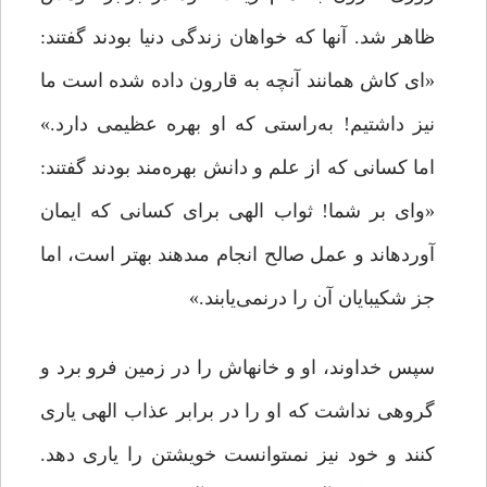
ظاهر شد. آنها که خواهان زندگى دنیا بودند گفتند:
«اى کاش همانند آنچه به قارون داده شده است ما
نیز داشتیم! به‌راستى که او بهره عظیمى دارد.»
اما کسانى که از علم و دانش بهره‌مند بودند گفتند:
«واى بر شما! ثواب الهى براى کسانى که ایمان
آورده‏اند و عمل صالح انجام مى‏دهند بهتر است، اما
جز شکیبایان آن را درنمی‌یابند.»
سپس خداوند، او و خانه‏اش را در زمین فرو برد و
گروهى نداشت که او را در برابر عذاب الهى یارى
کنند و خود نیز نمى‏توانست خویشتن را یارى دهد.