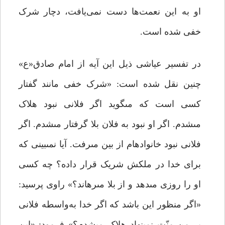
او به این نعمت‌ها دست نمی‌یافت، دچار شرک
خفی شده است.
در تفسیر عیاشى ذیل این آیه از امام صادق«ع»
چنین نقل شده است: «شرک خفى مانند گفتار
کسى است که مى‏گوید اگر فلانى نبود هلاک
مى‏شدم. اگر او نبود به فلان بلا گرفتار مى‏شدم. اگر
فلانى نبود خانواده‏ام از بین مى‏رفت. آیا نمى‏بینى که
براى خدا در ملکش شریک قرار داده؟ چه کسی
او را روزى مى‏دهد و از بلا مى‏رهاند؟» راوى پرسید:
«اگر منظور این باشد که اگر خدا به‌واسطه فلانى
بر من منّت نمى‏نهاد هلاک مى‏شدم؟» فرمود: «این