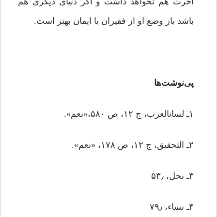
آخرت هم نخواهد داشت و اگر دنیاى دیگرى هم
باشد باز وضع او از فقیران با ایمان بهتر است.
پی‌نوشت‌ها
۱ـ لسان‏العرب، ج ۱۲، ص ۵۸۰،«نعم».
۲ـ التحقیق، ج ۱۲، ص ۱۷۸، «نعم».
۳ـ نحل، ۵۳٫
۴ـ نساء، ۷۹٫