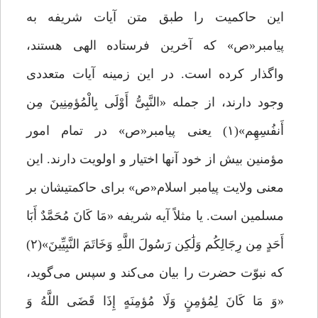
این حاکمیت را طبق متن آیات شریفه به
پیامبر«ص» که آخرین فرستاده الهی هستند،
واگذار کرده است. در این زمینه آیات متعددی
وجود دارند، از جمله «النَّبِیُّ أَوْلَى بِالْمُؤمِنِینَ مِن
أَنفُسِهِم»(۱) یعنی پیامبر«ص» در تمام امور
مؤمنین بیش از خود آنها اختیار و اولویت دارند. این
معنی ولایت پیامبر اسلام«ص» برای حاکمتیشان بر
مسلمین است. یا مثلاً آیه شریفه «مَا کَانَ مُحَمَّدٌ أَبَا
أَحَدٍ مِن رِجَالِکُم وَلَٰکِن رَسُولَ اللَّهِ وَخَاتَمَ النَّبِیِّینَ»(۲)
که نبوّت حضرت را بیان می‌کند و سپس می‌گوید،
«وَ مَا کَانَ لِمُؤمِنٍ وَلَا مُؤمِنَهٍ إِذَا قَضَى اللَّهُ وَ