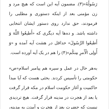
رَسُولُهُ»(۳). مضمون آیه این است که هیچ مرد و
زن مؤمنی بعد از اینکه دستوری و مطلبی را
فرمودند، حق ندارد روی دستور ایشان انتخابی
داشته باشد. و ده‌ها آیه دیگری که «أَطیعُوا اللَّهَ وَ
أَطیعُوا الرَّسُولَ» حداقل در هشت آیه آمده و «وَ
أُولِی الْأَمرِ مِنکُم»(۴) را هم در یک آیه آورده است.
به‌هر حال در عمل و سیره هم پیامبر اسلام«ص»
حکومتی را تأسیس کردند. بحثی هست که آیا مبدأ
حاکمیت و آغاز حکومت اسلام در مکه قرار گرفت
یا بعد از هجرت در مدینه قرار گرفت. هیچ تردیدی
نیست که حضرت بعد از هجرت و آمدن به مدینه،