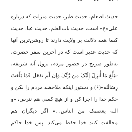
حدیث اطعام، حدیث طیر، حدیث منزلت که درباره
علی«ع» است، حدیث باب‌العلم، حدیث عبا، حدیث
کسا همه دلالت بر ولایت دارند تا روشن‌ترین آنها
که حدیث غدیر است که در آخرین سفر حضرت،
به‌طور صریح در حضور مردم، نزول آیه شریفه،
«بَلِّغ مَا أُنزِلَ إِلَیْکَ مِن رَّبِّکَ وَإِن لَّم تَفعَل فَمَا بَلَّغتَ
رِسَالَتَه»(۶) و دستور اینکه ملاحظه مردم را نکن و
حکم خدا را اجرا کن و از هیچ کسی هم نترس، «و
الله یعصمک من الناس…» اگر دیگران هم
مخالفت کنند خدا حفظ می‌کند. پس خدا حاکم