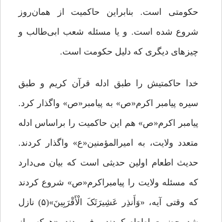
حکومتی است. بنابراین حاکمیت از همان‌روز
شروع شده است. و یا مسئله شعب ابی‌طالب و
چیزهای دیگری که دلیل حکومت است.
خدا حاکمتیش را طبق ادله قرآن کریم و طبق
سیره پیامبر اکرم«ص» به پیامبر«ص» واگذار کرد.
پیامبر اکرم«ص» هم این حاکمیت را براساس ادله
متعدد ولایت، به امیرالمؤمنین«ع» واگذار کردند.
حدیث اطعام اولین حدیثی است که بیان می‌دارد
که مسئله ولایت را پیامبراکرم«ص» شروع کردند
که وقتی آیه، «وَأَنذِر عَشِیرَتَکَ الْأَقْرَبِینَ»(۵) نازل