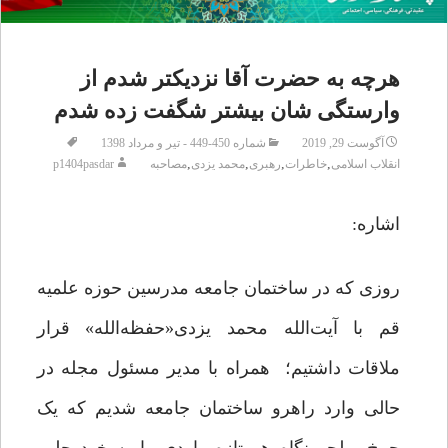
هرچه به حضرت آقا نزدیکتر شدم از
وارستگی شان بیشتر شگفت زده شدم
آگوست 29, 2019
شماره 450-449 - تیر و مرداد 1398
,
,
,
,
انقلاب اسلامی
خاطرات
رهبری
محمد یزدی
مصاحبه
p1404pasdar
اشاره:
روزی که در ساختمان جامعه مدرسین حوزه علمیه
قم با آیت‌الله محمد یزدی«حفظه‌الله» قرار
ملاقات داشتیم؛ همراه با مدیر مسئول مجله در
حالی وارد راهرو ساختمان جامعه شدیم که یک