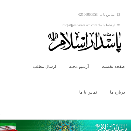
تماس با ما: 02166969953
ارتباط با ما: info[at]pasdareeslam.com
Skip
to
صفحه نخست
آرشیو مجله
ارسال مطلب
content
درباره ما
تماس با ما
جستجو
برای: