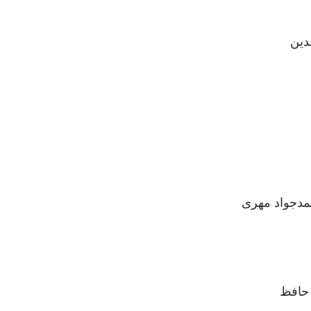
واد مهری
افظ