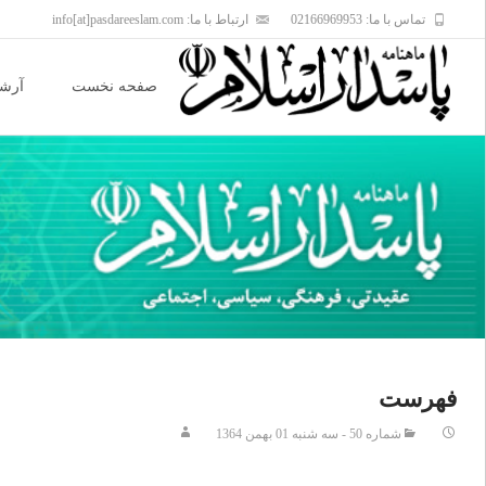
تماس با ما: 02166969953
ارتباط با ما: info[at]pasdareeslam.com
Skip
to
صفحه نخست
آرشی
content
فهرست
شماره 50 - سه شنبه 01 بهمن 1364