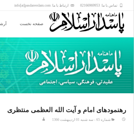
تماس با ما: 02166969953
ارتباط با ما: info[at]pasdareeslam.com
Skip
to
صفحه نخست
آرشی
content
رهنمودهای امام و آیت الله العظمی منتظری
شماره 65 - سه شنبه 01 ارديبهشت 1366