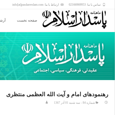
تماس با ما: 02166969953
ارتباط با ما: info[at]pasdareeslam.com
Skip
to
صفحه نخست
آرشی
content
رهنمودهای امام و آیت الله العظمی منتظری
شماره 84 - سه شنبه 01 آذر 1367