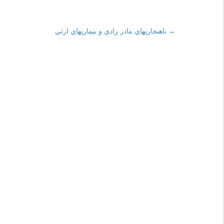
←
Post
ناهنجاريهاي مادر زادي و بيماريهاي ارثي
navigation