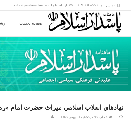
تماس با ما: 02166969953
ارتباط با ما: info[at]pasdareeslam.com
Skip
to
صفحه نخست
آرشی
content
نهادهاي انقلاب اسلامي ميراث حضرت امام «ره
شماره 98 - يکشنبه 01 بهمن 1368