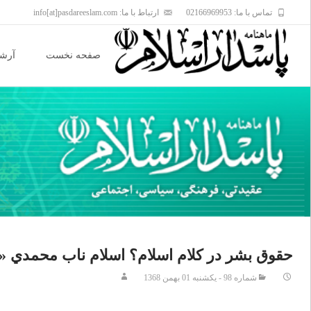
تماس با ما: 02166969953
ارتباط با ما: info[at]pasdareeslam.com
Skip
to
صفحه نخست
آرشی
content
حقوق بشر در کلام اسلام؟ اسلام ناب محمدي «ص
شماره 98 - يکشنبه 01 بهمن 1368