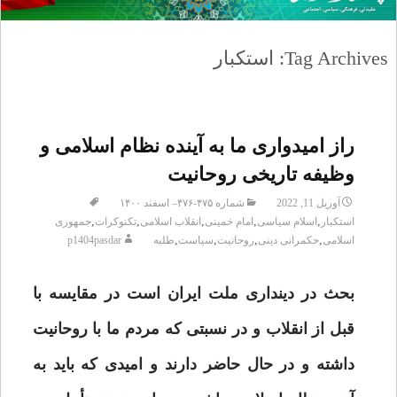
Tag Archives: استکبار
راز امیدواری ما به آینده‌ نظام اسلامی و
وظیفه‌ تاریخی روحانیت
آوریل 11, 2022
شماره ۴۷۵-۴۷۶– اسفند ۱۴۰۰
,
,
,
,
,
استکبار
اسلام سیاسی
امام خمینی
انقلاب اسلامی
تکنوکرات
جمهوری
,
,
,
,
اسلامی
حکمرانی دینی
روحانیت
سیاست
طلبه
p1404pasdar
بحث در دینداری ملت ایران است در مقایسه با
قبل از انقلاب و در نسبتی که مردم ما با روحانیت
داشته‌ و در حال حاضر دارند و امیدی که باید به