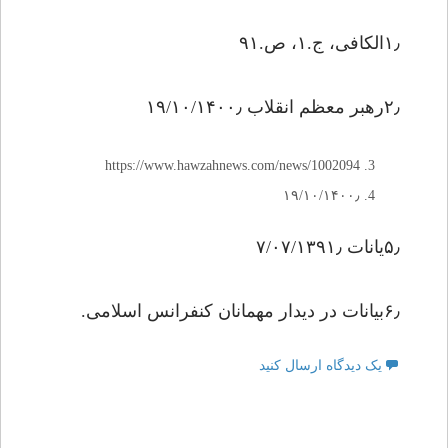
۱٫الکافى، ج.۱، ص.۹۱
۲٫رهبر معظم انقلاب ۱۹/۱۰/۱۴۰۰٫
https://www.hawzahnews.com/news/1002094
۱۹/۱۰/۱۴۰۰٫
۵٫یانات ۷/۰۷/۱۳۹۱٫
۶٫بیانات در دیدار مهمانان کنفرانس اسلامی.
یک دیدگاه ارسال کنید