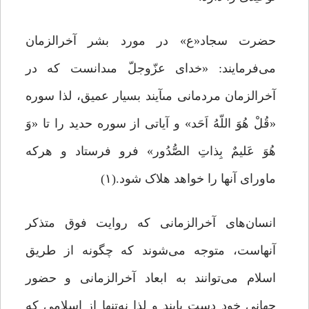
حضرت سجاد«ع» در مورد بشر آخرالزمان
می‌فرمایند: «خداى عزّوجلّ مى‏دانست که در
آخرالزمان مردمانى مى‏آیند بسیار عمیق، لذا سوره
«قُلْ هُوَ اللّهُ اَحَد» و آیاتى از سوره حدید را تا «وَ
هُوَ عَلیمٌ بِذاتِ الصُّدُور» فرو فرستاد و هرکه
ماورای آنها را خواهد هلاک شود.(۱)
انسان‌های آخرالزمانی که روایت فوق متذکر
آنهاست، متوجه می‌شوند که چگونه از طریق
اسلام می‌توانند به ابعاد آخرالزمانی و حضور
جهانی خود دست یابند و لذا نه‌تنها از اسلامی که