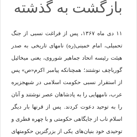
بازگشت به گذشته
۱۱ دی ماه ۱۳۶۷، پس از فراغت نسبی از جنگ
تحمیلی، امام خمینی­(ره) نامه­ای تاریخی به صدر
هیئت رئیسه اتحاد جماهیر شوروى، یعنی میخائیل
گورباچف نوشتند؛ همچنانکه پیامبر اکرم«ص» پس
از استقرار نسبی حکومت اسلامی در شبه­جزیره
عرب، نامه­هایی را به پادشاهان عصر نوشتند و آنان
را به توحید دعوت کردند. پس از قرن­ها بار دیگر
اسلام ناب از جایگاهی حکومتی و با چهره فطری و
توحیدی­ خود بنیان‌های یکی از بزرگ­ترین حکومت­های