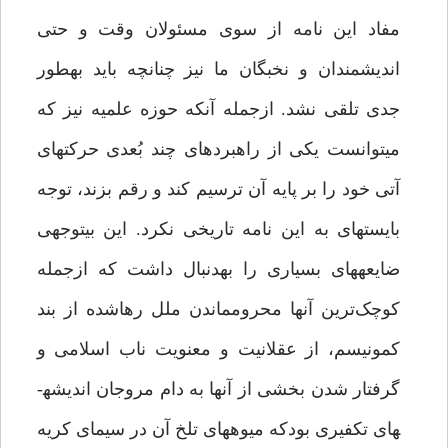
مفاد این نامه از سوی مسئولان وقت و حتی
اندیشمندان و نخبگان ما نیز چنانچه باید به­طور
جدی تلقی نشد. ازجمله آنکه حوزه علمیه نیز که
می­توانست یکی از راهبردهای چند بُعدی حرکت­های
آتی خود را بر پایه آن ترسیم کند و رقم بزند،­ توجه
بایسته­ای به این نامه‌ تاریخی نکرد. این بی­توجهی
ضایعه­های بسیاری را به­دنبال داشت که ازجمله
کوچک‌ترین آنها محروم­ماندن ملل رهاشده از بند
کمونیسم، از عقلانیت و معنویت ناب اسلامی و
گرفتار شدن بخشی از آنها به دام مروجان اندیشه­
های تکفیری بودکه میوه­های تلخ آن در سیمای کریه