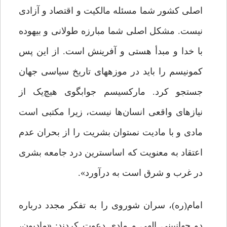
اصلى کشور شما مسئله مالکیت و اقتصاد و آزادى
نیست. مشکل اصلى شما مبارزه طولانى و بیهوده
با خدا و مبدأ هستى و آفرینش است. از این پس
کمونیسم را باید در موزه‏هاى تاریخ سیاسى جهان
جستجو کرد. مارکسیسم جوابگوى هیچ‌یک از
نیازهاى واقعى انسان‌ها نیست، زیرا مکتبى است
مادى و با مادیت نمى‏توان بشریت را از بحران عدم
اعتقاد به معنویت که اساسى‏ترین درد جامعه بشرى
در غرب و شرق است به درآورد».
امام­(ره)، سران شوروی را به تفکر مجدد درباره
دو جهان­بینی الهی و مادی دعوت کردند: «مادیون،