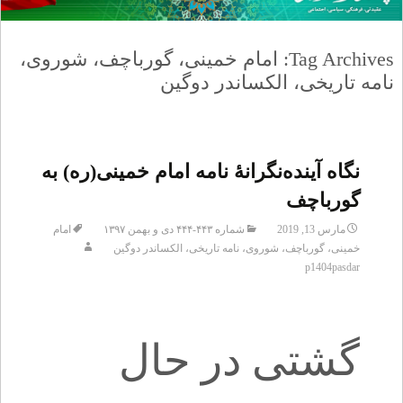
Tag Archives: امام خمینی، گورباچف، شوروی،
نامه تاریخی، الکساندر دوگین
نگاه آینده‌نگرانۀ نامه امام خمینی(ره) به
گورباچف
مارس 13, 2019
شماره ۴۴۳-۴۴۴ دی و بهمن ۱۳۹۷
امام
خمینی، گورباچف، شوروی، نامه تاریخی، الکساندر دوگین
p1404pasdar
گشتی در حال