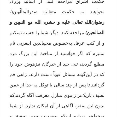
حکمت اشراق مراجعه کنند. از اساتید بزرگ
بخواهید به حکمت متعالیه صدرالمتألّهین(
­
رضوان‌الله تعالى علیه و حشره الله مع النبیین و
الصالحین)
مراجعه کنند. دیگر شما را خسته نمى‏کنم
و از کتب عرفا، به‌خصوص محیى­الدین ابن­عربى‏ نام
نمى‏برم که اگر خواستید از مباحث این بزرگ مرد
مطلع گردید، تنى چند از خبرگان تیزهوش خود را
که در این‌گونه مسائل قویاً دست دارند، راهى قم
گردانید تا پس از چند سالى با توکل به خدا از عمق
لطیف باریک‌تر ز موى منازل معرفت آگاه گردندکه
بدون این سفر، آگاهى از آن امکان ندارد. از شما
مى‏خواهم درباره اسلام به­صورت جدى تحقیق و