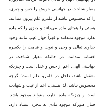
معیار شناخت در جهان‏بینى خویش را حس و چیزى­
را که محسوس نباشد از قلمرو علم بیرون مى‏دانند.
هستى را همتاى ماده می‌دانند و چیزى را که ماده
ندارد موجود نمى‏دانند و قهراً جهان غیب مانند وجود
خداوند تعالى و وحى و نبوت و قیامت را یکسره
افسانه مى‏دانند، در حالى­که معیار شناخت در
جهان‏بینى الهى، اعم از حس و عقل است و چیزى­که
معقول باشد، داخل در قلمرو علم است؛ گرچه
محسوس نباشد. لذا هستى، اعم از غیب و شهادت
است و چیزى­که ماده ندارد، مى‏تواند موجود باشد.
همان ­طورکه موجود مادى به مجرد استناد دارد،