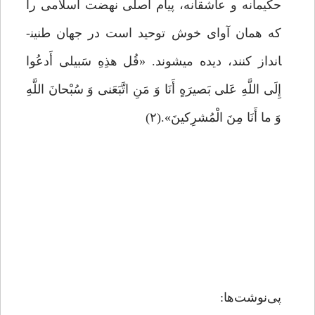
حکیمانه و عاشقانه، پیام اصلی نهضت اسلامی را
که همان آوای خوش توحید است در جهان طنین­
انداز کنند، دیده میشوند. «قُل هذِهِ سَبیلی‏ أَدعُوا
إِلَى اللَّهِ عَلى‏ بَصیرَهٍ أَنَا وَ مَنِ‏ اتَّبَعَنی‏ وَ سُبْحانَ اللَّهِ
وَ ما أَنَا مِنَ الْمُشرِکینَ».(۲)
پی‌نوشت‌ها: