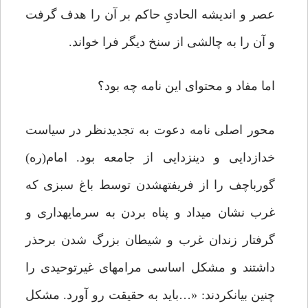
عصر ­و اندیشه الحادیِ حاکم بر آن را هدف گرفت
و آن را به چالشی از سنخ دیگر فرا خواند.
اما مفاد و محتوای این نامه چه بود؟
محور اصلی نامه دعوت به تجدیدنظر در سیاست
خدازدایی و دین­زدایی از جامعه بود. امام(­ره)
گورباچف را از فریفته­شدن توسط باغ سبزی که
غرب نشان می­داد و پناه ­بردن به سرمایه­داری و
گرفتار زندان غرب و شیطان بزرگ شدن برحذر
داشتند و مشکل اساسی مرام­های غیرتوحیدی را
چنین بیان­کردند: «…باید به حقیقت رو آورد. مشکل