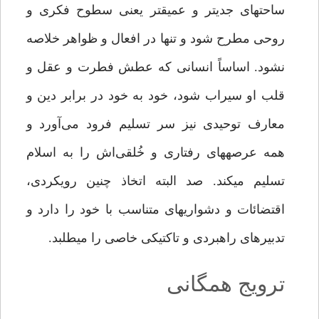
ساحت­های جدی­تر و عمیق­تر یعنی سطوح فکری و
روحی مطرح شود و تنها در افعال و ظواهر خلاصه
نشود. اساساً انسانی که عطش فطرت و عقل و
قلب او سیراب شود، خود به ­خود در برابر دین و
معارف توحیدی نیز سر تسلیم فرود می‌آورد و
همه عرصه­های رفتاری و خُلقی‌اش را به اسلام
تسلیم می­کند. صد البته اتخاذ چنین رویکردی،
اقتضائات و دشواری­های متناسب با خود را دارد و
تدبیرهای راهبردی و تاکتیکی خاصی را می­طلبد.
ترویج همگانی