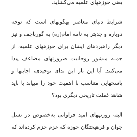
یعنی حوزه­های علمیه می‌گشاید.
شرایط دنیای معاصر به­گونه­ای است که توجه
دوباره و جدی­تر به نامه امام(­ره) به گورباچف و نیز
دیگر راهبردهای ایشان برای حوزه­های علمیه، از
جمله منشور روحانیت ضرورت­های مضاعف پیدا
می‌کنند. آیا این بار این ندای توحیدی، اجابت­ها و
پاسخ­هایی متناسب با اهمیت خود را می­یابد یا باید
شاهد غفلت تاریخی دیگری بود؟
البته روزنه­های امید فراوانی به‌خصوص در نسل
جوان و فرهیختگان حوزه که عزم جزم کرده‌اند که