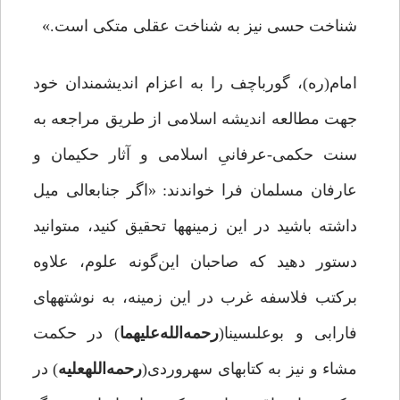
شناخت حسى نیز به شناخت عقلى متکى است.»
امام­(ره)، گورباچف را به اعزام اندیشمندان خود
جهت مطالعه اندیشه اسلامی از طریق مراجعه به
سنت حکمی­-­عرفانیِ اسلامی و آثار حکیمان و
عارفان مسلمان فرا خواندند: ‌«اگر جنابعالى میل
داشته باشید در این زمینه‏ها تحقیق کنید، مى‏توانید
دستور دهید که صاحبان این‌گونه علوم، علاوه
برکتب فلاسفه غرب در این زمینه، به نوشته‏هاى
فارابى‏ و بوعلى­سینا(
­رحمه‌الله‏
علیهما
) در حکمت
مشاء و نیز به کتاب­هاى سهروردى(
­رحمه‌الله‏
علیه
)‏ در