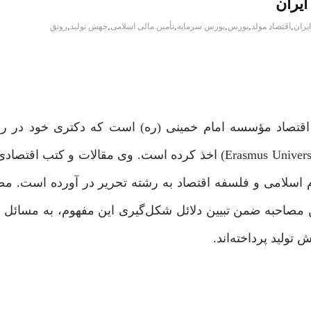
ایران
,
,
,
,
,
,
ایران
اقتصاد مولد
بورس
بورس سرمایه
تأمین مالی اسلامی
جهش تولید
رونق
 اقتصاد مؤسسه امام خمینی (ره) است که دکتری خود در ر
اقتصاد از دانشگاه اراسموس روتردام هلند (Erasmus University Rotterdam) اخذ کرده است. وی مقالات
ام اسلامی و فلسفه اقتصاد به رشته تحریر در آورده است. م
 مصاحبه ضمن تبیین دلائل شکل‌گیری این مفهوم، به مسائل ر
تولید پرداخته‌اند.