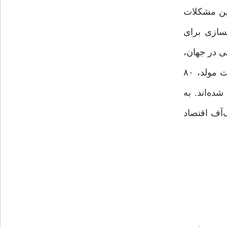
این مشکلات
هسازی برای
ی در جهان،
بیش از پنج هزار شرکت دانش‌بنیان ، ٣۶ میلیون جمعیت در سن کار، ١۴ میلیون نفر با تحصیلات عالی، دوسوم جمعیت مولد، ٨٠
ده‌اند. به
‌آف اقتصاد