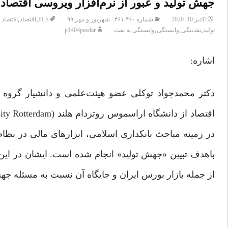
جهش تولید و عبور از نرم‌افزار ویروسی اقتصاد 
,
,
اکتبر 10, 2020
شماره ۴۶۰-۴۶۱– شهریور و مهر ۹۹
PLS
اقتصاد
اقتصاد 
,
,
,
تولید
نقدینگی
وابستگی
وابستگی به نفت
p1404pasdar
اشاره:
دکتر محمدجواد توکلی عضو هیئت‌علمی و دانشیار گروه
در زمینه مباحث بانکداری اسلامی، ابزارهای مالی در نظ
باهدف تبیین «جهش تولید» انجام ‌شده است. ایشان در این
از جمله بازار بورس ایران و جایگاه آن نسبت به مسئله جهش 