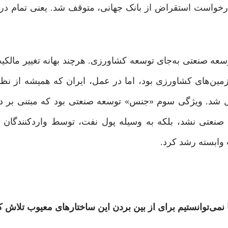
د درخواست استقراض از بانک جهانی، متوقف ‌شد. یعنی تمام درآ
توسعه صنعتی به‌جای توسعه کشاورزی. هرچند بهانه تغییر مالکی
١٣۴٠)، افزایش بهره‌وری زمین‌های کشاورزی بود، اما در عمل، ایران که همیشه ا
تبدیل شد. ویژگی سوم «جنس» توسعه صنعتی بود که مبتنی بر 
 صنعتی‌ نشد، بلکه به ‌وسیله پول نفت، توسط واردکنندگان 
 وابسته رشد کرد.
یا نمی‌توانستیم برای از بین ‌بردن این ساختارهای معیوب تلاش ک