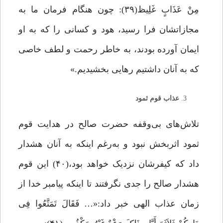
مِنْ عَذَابٍ غَلِیظ(۳۹): چون هنگام فرمان ما به
مجازاتشان فرا رسید، هود و کسانى را که به او
ایمان آورده بودند، به خاطر رحمت و لطف خاصى
که به آنان داشتیم رهایى بخشیدیم.»
عذاب قوم ثمود
تلاش‌های بی‌وقفه حضرت صالح در هدایت قوم
ثمود اثربخش نبود و به‌رغم اینکه به آنان هشدار
داد که کیفرشان نزدیک خواهد بود،(۴۰) این قوم
هشدار صالح را جدی نگرفتند تا اینکه پیامبر خدا از
زمان عذاب الهی خبر داد:«… فَقَالَ تَمَتَّعُوا فِی