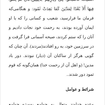
فِیهَا أَلاَ بُعْدًا لِمَدْیَنَ کَمَا بَعِدَتْ ثَمُود: و هنگامی‌که
فرمان ما فرارسید، شعیب و کسانى را که با او
ایمان آورده بودند، به رحمت خود نجات دادیم و
آنان را که ستم کردند، صیحه آسمانى فرا گرفت و
در سرزمین خود، به رو افتادند(مردند). آن چنان که
گویى هرگز از ساکنان آن (دیار) نبودند. دور باد
مدین! (و اهل آن از رحمت خدا) همان‌گونه که قوم
ثمود دور شدند..
شرائط و عوامل
وعده خداوند متعال به جوامع به‌ویژه جوامع