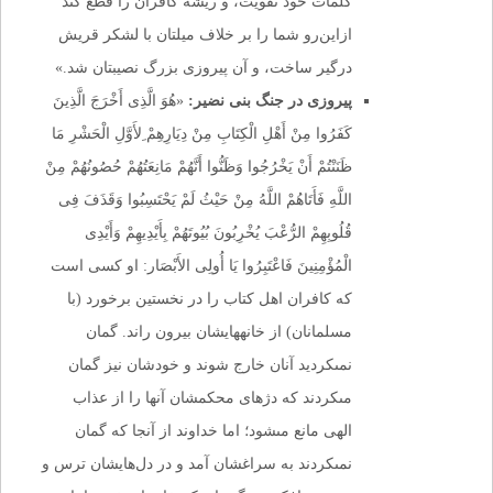
کلمات خود تقویت، و ریشه کافران را قطع کند
ازاین‌رو شما را بر خلاف میلتان با لشکر قریش
درگیر ساخت، و آن پیروزی بزرگ نصیبتان شد.»
پیروزی در جنگ بنی نضیر:
«هُوَ الَّذِی أَخْرَجَ الَّذِینَ
کَفَرُوا مِنْ أَهْلِ الْکِتَابِ مِنْ دِیَارِهِمْ ِلأَوَّلِ الْحَشْرِ مَا
ظَنَنْتُمْ أَنْ یَخْرُجُوا وَظَنُّوا أَنَّهُمْ مَانِعَتُهُمْ حُصُونُهُمْ مِنْ
اللَّهِ فَأَتَاهُمْ اللَّهُ مِنْ حَیْثُ لَمْ یَحْتَسِبُوا وَقَذَفَ فِی
قُلُوبِهِمْ الرُّعْبَ یُخْرِبُونَ بُیُوتَهُمْ بِأَیْدِیهِمْ وَأَیْدِی
الْمُؤْمِنِینَ فَاعْتَبِرُوا یَا أُولِی الأَبْصَار: او کسى است
که کافران اهل کتاب را در نخستین برخورد (با
مسلمانان) از خانه‏هایشان بیرون راند. گمان
نمى‏کردید آنان خارج شوند و خودشان نیز گمان
مى‏کردند که دژهاى محکمشان آنها را از عذاب
الهى مانع مى‏شود؛ اما خداوند از آنجا که گمان
نمى‏کردند به سراغشان آمد و در دل‌هایشان ترس و