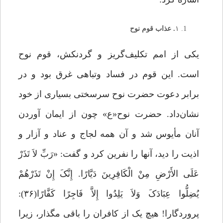
۱
. عذاب قوم نوح
یکی از امم تکلیف‌گریز و گردنکش، قوم نوح
است. این قوم در فساد وتباهی غرق بود و در
برابر دعوت حضرت نوح سرسختی بسیاری از خود
نشان‌داد. حضرت نوح«ع» چون از ایمان آوردن
آنان مأیوس شد و آن همه لجاج و عناد و آزار و
اذیت را دید، آنها را نفرین کرد و گفت: «رَبِّ لاَ تَذَرْ
عَلَى الأَرْضِ مِنْ الْکَافِرِینَ دَیَّارًا. إِنَّکَ إِنْ تَذَرْهُمْ
یُضِلُّوا عِبَادَکَ وَلاَ یَلِدُوا إِلاَّ فَاجِرًا کَفَّارًا(۳۶):
پروردگارا! هیچ یک از کافران را باقى مگذار، زیرا