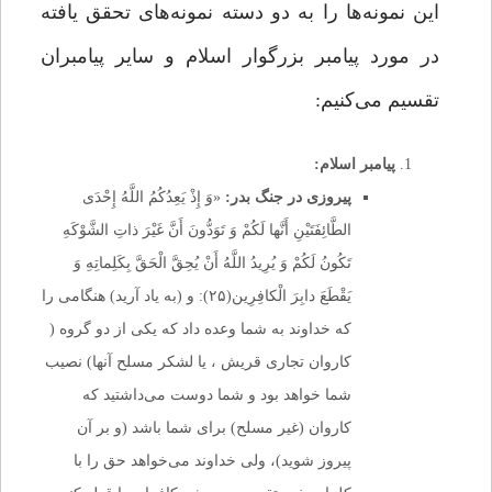
این نمونه‌ها را به دو دسته نمونه‌های تحقق یافته
در مورد پیامبر بزرگوار اسلام و سایر پیامبران
تقسیم می‌کنیم:
پیامبر اسلام:
پیروزی در جنگ بدر:
«وَ إِذْ یَعِدُکُمُ اللَّهُ إِحْدَی
الطَّائِفَتَیْنِ أَنَّها لَکُمْ وَ تَوَدُّونَ أَنَّ غَیْرَ ذاتِ الشَّوْکَهِ
تَکُونُ لَکُمْ وَ یُرِیدُ اللَّهُ أَنْ یُحِقَّ الْحَقَّ بِکَلِماتِهِ وَ
یَقْطَعَ دابِرَ الْکافِرِین(۲۵): و (به یاد آرید) هنگامی را
که خداوند به شما وعده داد که یکی از دو گروه (
کاروان تجاری قریش ، یا لشکر مسلح آنها) نصیب
شما خواهد بود و شما دوست می‌داشتید که
کاروان (غیر مسلح) برای شما باشد (و بر آن
پیروز شوید)، ولی خداوند می‌خواهد حق را با