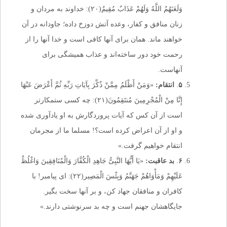
وَلَعَنَهُمُ اللَّهُ وَلَهُمْ عَذَابٌ مُقِیمٌ(۲۰): خداوند به مردان و
زنان منافق و کفار، وعده آتش دوزخ داده؛ جاودانه در آن
خواهند ماند. همان براى آنها کافى است و خدا آنها را از
رحمت خود دور ساخته‌اند و عذاب همیشگى براى
آنهاست.
۵
.
انتقام:
«وَمَنْ أَظْلَمُ مِمَّنْ ذُکِّرَ بِآیَاتِ رَبِّهِ ثُمَّ أَعْرَضَ عَنْهَا
إِنَّا مِنْ الْمُجْرِمِینَ مُنتَقِمُونَ(۲۱): چه کسى ستمکارتر
است از آن کس که آیات پروردگارش به او یادآورى شده
و او از آن اعراض کرده است؟! مسلما ما از مجرمان
انتقام خواهیم گرفت.»
۶
.
بد عاقبت:
«یَا أَیُّهَا النَّبِیُّ جَاهِدِ الْکُفَّارَ وَالْمُنَافِقِینَ وَاغْلُظْ
عَلَیْهِمْ وَمَأْوَاهُمْ جَهَنَّمُ وَبِئْسَ الْمَصِیر(۲۲): اى پیامبر! با
کافران و منافقان جهاد کن، و بر آنها سخت بگیر.
جایگاهشان جهنم است و چه بد سرنوشتى دارند.»