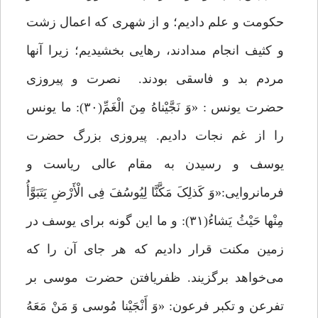
حکومت و علم دادیم؛ و از شهرى که اعمال زشت
و کثیف انجام مى‏دادند، رهایى بخشیدیم؛ زیرا آنها
مردم بد و فاسقى بودند. نصرت و پیروزی
حضرت یونس : «وَ نَجَّیْناهُ مِنَ الْغَمِّ(۳۰): ما یونس
را از غم نجات دادیم. پیروزی بزرگ حضرت
یوسف و رسیدن به مقام عالی ریاست و
فرمانروایی:«وَ کَذلِکَ مَکَّنَّا لِیُوسُفَ فِی الْأَرْضِ یَتَبَوَّأُ
مِنْها حَیْثُ یَشاءُ(۳۱): و ما این گونه براى یوسف در
زمین مکنت قرار دادیم که هر جاى آن را که
مى‌خواهد برگزیند. ظفریافتن حضرت موسی بر
تفرعن و تکبر فرعون: «وَ أَنْجَیْنا مُوسى‌ وَ مَنْ مَعَهُ