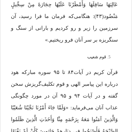
عَالِیَهَا سَافِلَهَا وَأَمْطَرْنَا عَلَیْهَا حِجَارَهً مِنْ سِجِّیلٍ
مَنْضُود(۴۳): هنگامی‌که فرمان ما فرا رسید، آن
سرزمین را زیر و رو کردیم و بارانى از سنگ و
سنگریزه بر سر آنان فرو ریختیم.»
قوم شعیب
قرآن کریم در آیات۸۴ تا ۹۵ سوره مبارکه هود
درباره این پیامبر الهی و قوم تکلیف‌گریزش سخن
گفته و در آیات ۹۴ و ۹۵ آن در مورد چگونگی
عذاب آنان می‌فرماید: «وَلَمَّا جَاءَ أَمْرُنَا نَجَّیْنَا شُعَیْبًا
وَالَّذِینَ آمَنُوا مَعَهُ بِرَحْمَهٍ مِنَّا وَأَخَذَتِ الَّذِینَ ظَلَمُوا
الصَّیْحَهُ فَأَصْبَحُوا فِی دِیَارِهِمْ جَاثِمِینَ.کَأَنْ لَمْ یَغْنَوْا