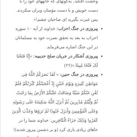
وحشت افکند، به‌گونه‏اى که خانه‏هاى خود را با
دست خویش و با دست مؤمنان ویران مى‏کردند.
پس عبرت بگیرید اى صاحبان چشم!»
پیروزی در جنگ احزاب:
خداوند از آیه ۱۰ سوره
احزاب به بعد به تحقق نصرت خود به مسلمانان
در این جنگ اشاره می‌فرماید.
پیروزی آشکار در جریان صلح حدیبیه:
«إِنَّا فَتَحْنَا
لَکَ فَتْحًا مُبِینًا.»(۲۶)
پیروزی در جنگ حنین:
« لَقَدْ نَصَرَکُمُ اللَّهُ فِی
مَوَاطِنَ کَثِیرَهٍ وَیَوْمَ حُنَیْنٍ إِذْ أَعْجَبَتْکُمْ کَثْرَتُکُمْ فَلَمْ
تُغْنِ عَنْکُمْ شَیْئًا وَضَاقَتْ عَلَیْکُمْ الأَرْضُ بِمَا رَحُبَتْ
ثُمَّ وَلَّیْتُمْ مُدْبِرِینَ.ثُمَّ أَنزَلَ اللَّهُ سَکِینَتَهُ عَلَى رَسُولِهِ
وَعَلَى الْمُؤْمِنِینَ وَأَنزَلَ جُنُودًا لَمْ تَرَوْهَا وَعَذَّبَ الَّذِینَ
کَفَرُوا وَذَلِکَ جَزَاءُ الْکَافِرِین: خداوند شما را در
جاهاى زیادى یارى کرد (و بر دشمن پیروز شدید)؛