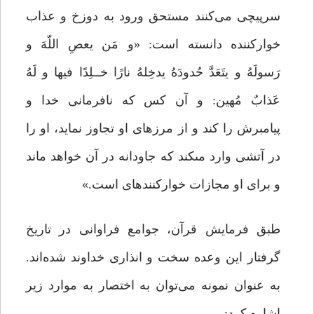
سرپیچی می‌کنند مستحق ورود به دوزخ و عذاب
خوارکننده دانسته است: «و مَن یعصِ اللّهَ و
رَسولَهُ و یتَعَدَّ حُدودَهُ یدخِلهُ نارًا خــلِدًا فیها و لَهُ
عَذابٌ مُهین: و آن کس که نافرمانى خدا و
پیامبرش را کند و از مرزهاى او تجاوز نماید، او را
در آتشى وارد مى‏کند که جاودانه در آن خواهد ماند
و براى او مجازات خوارکننده‏اى است.»
طبق فرمایش قرآن، جوامع فراوانی در تاریخ
گرفتار این وعده سخت و انذاری خداوند شده‌اند.
به عنوان نمونه می‌توان به اختصار به موارد زیر
اشاره کرد: