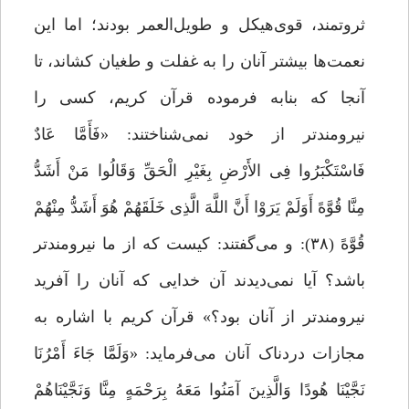
ثروتمند، قوى‌هیکل و طویل‌العمر بودند؛ اما این
نعمت‌ها بیشتر آنان را به غفلت و طغیان کشاند، تا
آنجا که بنابه‌ فرموده قرآن کریم، کسى را
نیرومندتر از خود نمی‌شناختند: «فَأَمَّا عَادٌ
فَاسْتَکْبَرُوا فِی الأَرْضِ بِغَیْرِ الْحَقِّ وَقَالُوا مَنْ أَشَدُّ
مِنَّا قُوَّهً أَوَلَمْ یَرَوْا أَنَّ اللَّهَ الَّذِی خَلَقَهُمْ هُوَ أَشَدُّ مِنْهُمْ
قُوَّهً (۳۸): و مى‌گفتند: کیست که از ما نیرومندتر
باشد؟ آیا نمی‌دیدند آن خدایى که آنان را آفرید
نیرومندتر از آنان بود؟» قرآن کریم با اشاره به
مجازات دردناک آنان می‌فرماید: «وَلَمَّا جَاءَ أَمْرُنَا
نَجَّیْنَا هُودًا وَالَّذِینَ آمَنُوا مَعَهُ بِرَحْمَهٍ مِنَّا وَنَجَّیْنَاهُمْ