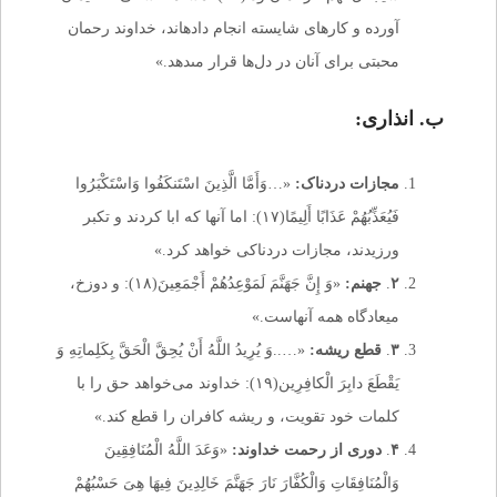
آورده و کارهاى شایسته انجام داده‏اند، خداوند رحمان
محبتى براى آنان در دل‌ها قرار مى‏دهد.»
ب. انذاری:
مجازات دردناک:
«…وَأَمَّا الَّذِینَ اسْتَنکَفُوا وَاسْتَکْبَرُوا
فَیُعَذِّبُهُمْ عَذَابًا أَلِیمًا(۱۷): اما آنها که ابا کردند و تکبر
ورزیدند، مجازات دردناکى خواهد کرد.»
۲
.
جهنم:
«وَ إِنَّ جَهَنَّمَ لَمَوْعِدُهُمْ أَجْمَعِینَ(۱۸): و دوزخ،
میعادگاه همه آنهاست.»
۳
.
قطع ریشه:
«…..وَ یُرِیدُ اللَّهُ أَنْ یُحِقَّ الْحَقَّ بِکَلِماتِهِ وَ
یَقْطَعَ دابِرَ الْکافِرِین(۱۹): خداوند می‌خواهد حق را با
کلمات خود تقویت، و ریشه کافران را قطع کند.»
۴
.
دوری از رحمت خداوند:
«وَعَدَ اللَّهُ الْمُنَافِقِینَ
وَالْمُنَافِقَاتِ وَالْکُفَّارَ نَارَ جَهَنَّمَ خَالِدِینَ فِیهَا هِیَ حَسْبُهُمْ