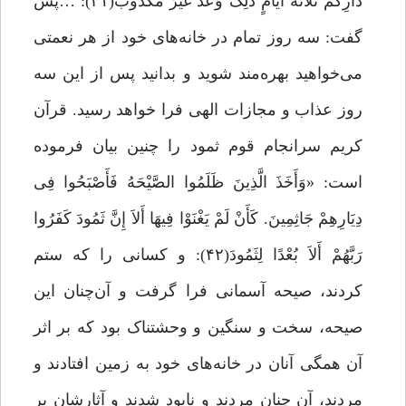
دَارِکُمْ ثَلاَثَهَ أَیَّامٍ ذَلِکَ وَعْدٌ غَیْرُ مَکْذُوب(۴۱): …پس
گفت: سه روز تمام در خانه‌هاى خود از هر نعمتى
می‌خواهید بهره‌مند شوید و بدانید پس از این سه
روز عذاب و مجازات الهى فرا خواهد رسید. قرآن
کریم سرانجام قوم ثمود را چنین بیان فرموده
است: «وَأَخَذَ الَّذِینَ ظَلَمُوا الصَّیْحَهُ فَأَصْبَحُوا فِی
دِیَارِهِمْ جَاثِمِینَ. کَأَنْ لَمْ یَغْنَوْا فِیهَا أَلاَ إِنَّ ثَمُودَ کَفَرُوا
رَبَّهُمْ أَلاَ بُعْدًا لِثَمُودَ(۴۲): و کسانى را که ستم
کردند، صیحه آسمانى فرا گرفت و آن‌چنان این
صیحه، سخت و سنگین و وحشتناک بود که بر اثر
آن همگى آنان در خانه‌های خود به زمین افتادند و
مردند، آن چنان مردند و نابود شدند و آثارشان بر