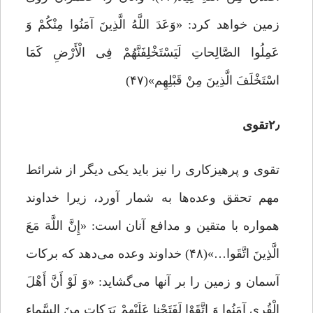
زمین خواهد کرد: «وَعَدَ اللَّهُ الَّذِینَ آمَنُوا مِنْکُمْ وَ
عَمِلُوا الصَّالِحاتِ لَیَسْتَخْلِفَنَّهُمْ فِی الْأَرْضِ کَمَا
اسْتَخْلَفَ الَّذِینَ مِنْ قَبْلِهِم»(۴۷)
۲٫تقوی
تقوی و پرهیزکاری را نیز باید یکی دیگر از شرائط
مهم تحقق وعده‌ها به شمار آورد، زیرا خداوند
همواره با متقین و مدافع آنان است: «إِنَّ اللَّهَ مَعَ
الَّذِینَ اتَّقَوا…»(۴۸) خداوند وعده می‌دهد که برکات
آسمان و زمین را بر آنها می‌گشاید: «وَ لَوْ أَنَّ أَهْلَ
الْقُری‌ آمَنُوا وَ اتَّقَوْا لَفَتَحْنا عَلَیْهِمْ بَرَکاتٍ مِنَ السَّماءِ