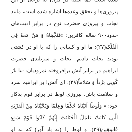
پیروزی‌ها و تحقق وعده‌ها اشاره شده است، مانند
نجات و پیروزی حضرت نوح در برابر اذیت‌های
حدود۹۰۰ ساله کافرین: «فَنَجَّیْناهُ وَ مَنْ مَعَهُ فِی
الْفُلْک(۲۷): ما او و کسانى را که با او در کشتی
بودند نجات دادیم. نجات و سربلندی حضرت
ابراهیم در برابر آتش برافروخته نمرودیان: «یا نارُ
کُونِی بَرْداً وَ سَلاماً(۲۸): اى آتش! بر ابراهیم سرد
و سلامت باش. پیروزی لوط در برابر قوم بدکار
خود: « وَلُوطًا آتَیْنَاهُ حُکْمًا وَعِلْمًا وَنَجَّیْنَاهُ مِنْ الْقَرْیَهِ
الَّتِی کَانَتْ تَعْمَلُ الْخَبَائِثَ إِنَّهُمْ کَانُوا قَوْمَ سَوْءٍ
فَاسِقِین(۲۹): و لوط را (به یاد آور) که به او