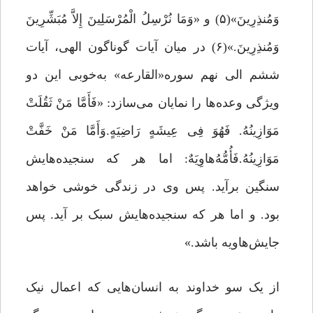
وَمُنذِرِینَ»(۵) و «وَمَا نُرْسِلُ الْمُرْسَلِینَ إِلاَّ مُبَشِّرِینَ
وَمُنذِرِینَ.»(۶) در میان آیات گوناگون الهی، آیات
ششم الی نهم سوره«القارعه» به‌خوبی این دو
ویژگی وعده‌ها را نمایان می‌سازد: «فَأَمَّا مَنْ ثَقُلَتْ
مَوَازِینُهُ. فَهُوَ فِی عِیشَهٍ رَاضِیَهٍ.وَأَمَّا مَنْ خَفَّتْ
مَوَازِینُهُ.فَأُمُّهُ‌هاوِیَهٌ: اما هر که سنجیده‌‏هایش
سنگین برآید. پس وى در زندگى خوشى خواهد
بود. و اما هر که سنجیده‌هایش سبک بر آید. پس
جایش‌هاویه باشد.»
از یک سو خداوند به انسان‌هایی که اعمال نیک