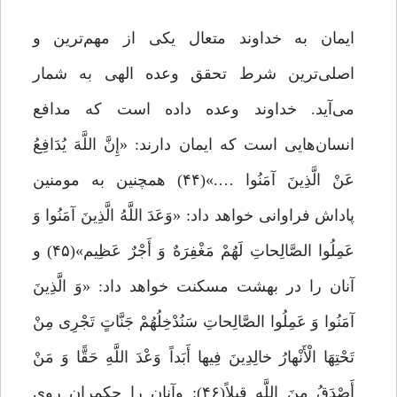
ایمان به خداوند متعال یکی از مهم‌ترین و
اصلی‌ترین شرط تحقق وعده الهی به شمار
می‌آید. خداوند وعده داده است که مدافع
انسان‌هایی است که ایمان دارند: «إِنَّ اللَّهَ یُدَافِعُ
عَنْ الَّذِینَ آمَنُوا ….»(۴۴) همچنین به مومنین
پاداش فراوانی خواهد داد: «وَعَدَ اللَّهُ الَّذِینَ آمَنُوا وَ
عَمِلُوا الصَّالِحاتِ لَهُمْ مَغْفِرَهٌ وَ أَجْرٌ عَظِیم»(۴۵) و
آنان را در بهشت مسکنت خواهد داد: «وَ الَّذِینَ
آمَنُوا وَ عَمِلُوا الصَّالِحاتِ سَنُدْخِلُهُمْ جَنَّاتٍ تَجْرِی مِنْ
تَحْتِهَا الْأَنْهارُ خالِدِینَ فِیها أَبَداً وَعْدَ اللَّهِ حَقًّا وَ مَنْ
أَصْدَقُ مِنَ اللَّهِ قِیلاً(۴۶): وآنان را حکمران روی