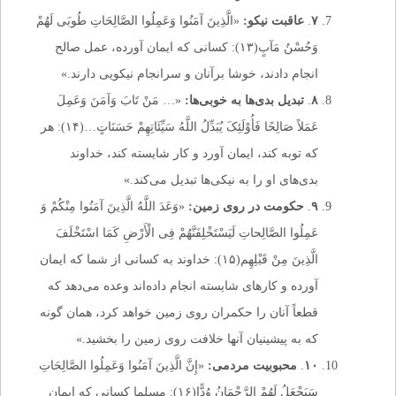
۷
.
عاقبت نیکو:
«الَّذِینَ آمَنُوا وَعَمِلُوا الصَّالِحَاتِ طُوبَى لَهُمْ
وَحُسْنُ مَآبٍ(۱۳): کسانی که ایمان آورده، عمل صالح
انجام دادند، خوشا برآنان و سرانجام نیکویی دارند.»
۸
.
تبدیل بدی‌ها به خوبی‌ها:
«… مَنْ تَابَ وَآمَنَ وَعَمِلَ
عَمَلاً صَالِحًا فَأُوْلَئِکَ یُبَدِّلُ اللَّهُ سَیِّئَاتِهِمْ حَسَنَاتٍ…(۱۴): هر
که توبه کند، ایمان آورد و کار شایسته کند، خداوند
بدی‌های او را به نیکی‌ها تبدیل می‌کند.»
۹
.
حکومت در روی زمین:
«وَعَدَ اللَّهُ الَّذِینَ آمَنُوا مِنْکُمْ وَ
عَمِلُوا الصَّالِحاتِ لَیَسْتَخْلِفَنَّهُمْ فِی الْأَرْضِ کَمَا اسْتَخْلَفَ
الَّذِینَ مِنْ قَبْلِهِم(۱۵): خداوند به کسانی از شما که ایمان
آورده و کارهای شایسته انجام داده‌اند وعده می‌دهد که
قطعاً آنان را حکمران روی زمین خواهد کرد، همان گونه
که به پیشینیان آنها خلافت روی زمین را بخشید.»
۱۰
.
محبوبیت مردمی:
«إِنَّ الَّذِینَ آمَنُوا وَعَمِلُوا الصَّالِحَاتِ
سَیَجْعَلُ لَهُمْ الرَّحْمَانُ وُدًّا(۱۶): مسلما کسانى که ایمان