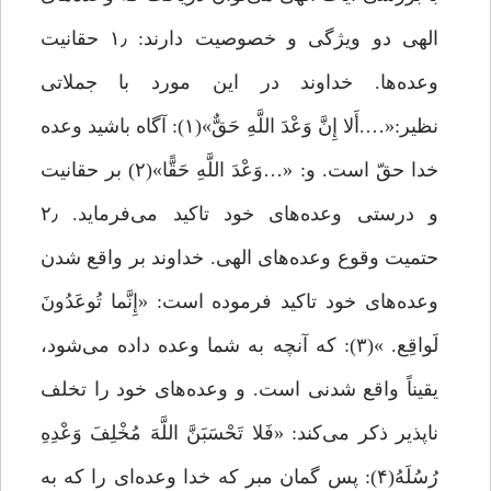
الهی دو ویژگی و خصوصیت دارند: ۱٫ حقانیت
وعده‌ها. خداوند در این مورد با جملاتی
نظیر:«….أَلا إِنَّ وَعْدَ اللَّهِ حَقٌّ»(۱): آگاه باشید وعده
خدا حقّ است. و: «…وَعْدَ اللَّهِ حَقًّا»(۲) بر حقانیت
و درستی وعده‌های خود تاکید می‌فرماید. ۲٫
حتمیت وقوع وعده‌های الهی. خداوند بر واقع شدن
وعده‌های خود تاکید فرموده است: «إِنَّما تُوعَدُونَ
لَواقِع. ‌»(۳): که آنچه به شما وعده داده می‌شود،
یقیناً واقع‌ شدنی است. و وعده‌های خود را تخلف
ناپذیر ذکر می‌کند: «فَلا تَحْسَبَنَّ اللَّهَ مُخْلِفَ وَعْدِهِ
رُسُلَه‌ُ‌(۴): پس گمان مبر که خدا وعده‌ای را که به