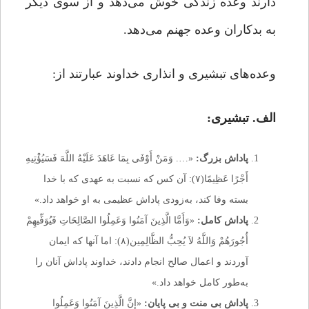
دارند وعده زندگی خوش می‌دهد و از سوی دیگر
به بدکاران وعده جهنم می‌دهد.
وعده‌های تبشیری و انذاری خداوند عبارتند از:
الف.
تبشیری:
پاداش بزرگ:
«…. وَمَنْ أَوْفَى بِمَا عَاهَدَ عَلَیْهُ اللَّهَ فَسَیُؤْتِیهِ
أَجْرًا عَظِیمًا(۷): آن کس که نسبت به عهدى که با خدا
بسته وفا کند، به‌زودى پاداش عظیمى به او خواهد داد.»
پاداش کامل:
«وَأَمَّا الَّذِینَ آمَنُوا وَعَمِلُوا الصَّالِحَاتِ فَیُوَفِّیهِمْ
أُجُورَهُمْ وَاللَّهُ لاَ یُحِبُّ الظَّالِمِین(۸): اما آنها که ایمان
آوردند و اعمال صالح انجام دادند، خداوند پاداش آنان را
به‌طور کامل خواهد داد.»
پاداش بی منت و بی پایان:
«إِنَّ الَّذِینَ آمَنُوا وَعَمِلُوا