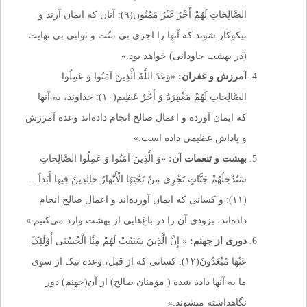
الصَّالِحَاتِ لَهُمْ أَجْرٌ غَیْرُ مَمْنُون(۹): آنان که ایمان آرند و
نیکوکار شوند که آنها را اجری بی منّت و ثوابی بی نهایت
(در بهشت جاودانی) خواهد بود.»
آمرزش و غفران:
«وَعَدَ اللَّهُ الَّذِینَ آمَنُوا وَ عَمِلُوا
الصَّالِحاتِ لَهُمْ مَغْفِرَهٌ وَ أَجْرٌ عَظِیم‌(۱۰): خداوند، به آنها
که ایمان آورده و اعمال صالح انجام داده‌اند وعده آمرزش
و پاداش عظیمی داده است.»
بهشت و تنعمات آن:
«وَ الَّذِینَ آمَنُوا وَ عَمِلُوا الصَّالِحاتِ
سَنُدْخِلُهُمْ جَنَّاتٍ تَجْرِی مِنْ تَحْتِهَا الْأَنْهارُ خالِدِینَ فِیها أَبَداً…
(۱۱): و کسانی که ایمان آورده‌اند و اعمال صالح انجام
داده‌اند، بزودی آن را در باغ‌هایی از بهشت وارد می‌کنیم‌.»
دوری از جهنم:
« إِنَّ الَّذِینَ سَبَقَتْ لَهُمْ مِنَّا الْحُسْنَى أُوْلَئِکَ
عَنْهَا مُبْعَدُونَ(۱۲): کسانى که از قبل، وعده نیک از سوى
ما به آنها داده شده ( مؤمنان صالح) از آن(جهنم) دور
نگاهداشته مى‏شوند.»