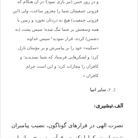
و در روز حنین (نیز یارى نمود)؛ در آن هنگام که
فزونى جمعیتتان شما را مغرور ساخت، ولى (این
فزونى جمعیت) هیچ به دردتان نخورد و زمین با
همه وسعتش بر شما تنگ شده؛ سپس پشت (به
دشمن) کرده، فرار نمودید! سپس خداوند
«سکینه‏» خود را بر پیامبرش و بر مؤمنان نازل
کرد؛ و لشکرهایى فرستاد که شما نمى‏دیدید؛ و
کافران را مجازات کرد؛ و این است جزاى
کافران.»
۲
. سایر انبیا
الف.تبشیری:
نصرت‌ الهی در فرازهای گوناگون، نصیب پیامبران
شده است کما اینکه در قرآن به برخی از این