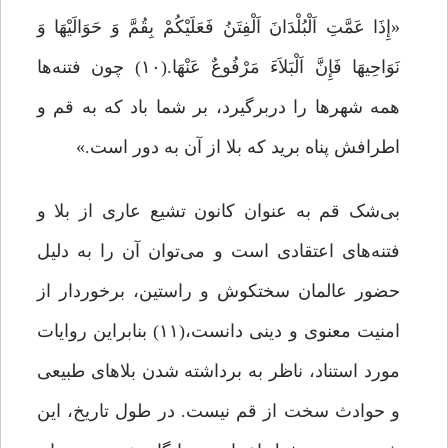
«إِذَا عَمَّتِ اَلْبُلْدَانَ اَلْفِتَنُ فَعَلَیْکُمْ بِقُمَّ وَ حَوَالَیْهَا وَ
نَوَاحِیهَا فَإِنَّ اَلْبَلاَءَ مَرْفُوعٌ عَنْهَا.(۱۰) چون فتنه‌ها
همه شهرها را دربرگیرد، بر شما باد که به قم و
اطرافش پناه برید که بلا از آن به دور است.»
بی‌شک قم به عنوان کانون تشیع عاری از بلا و
فتنه‌های اعتقادی است و می‌توان آن را به دلیل
حضور عالمان سختکوش و راستین، برخوردار از
امنیت معنوی و دینی دانست،(۱۱) بنابراین روایات
مورد استناد، ناظر به برداشته شدن بلاهای طبیعی
و حوادث سخت از قم نیست. در طول تاریخ، این