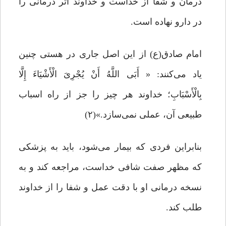
درمان و شفا از خداست و خداوند اثر درمانی را
در دارو نهاده است.
امام صادق(ع) از این اصل جاری در هستی چنین
یاد می‌کنند: « أَبَى اللَّهُ أَنْ یُجْرِیَ الْأَشْیَاءَ إِلَّا
بِالْأَسْبَابِ؛ خداوند هر چیز را جز از راه اسباب
طبیعی آن، عملی نمی‌سازد.»(۲)
بنابراین فردی که بیمار می‌شود، باید به پزشکی
که مظهر صفت شافی خداست، مراجعه کند و به
نسخه‌ درمانی او با دقت عمل و شفا را از خداوند
طلب کند.