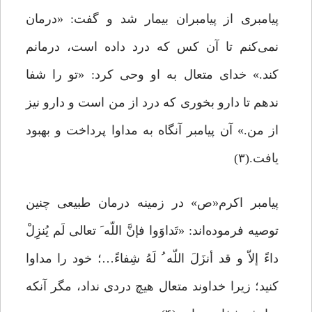
پیامبری از پیامبران بیمار شد و گفت: «درمان
نمی‌کنم تا آن کس که درد داده است، درمانم
کند.» خدای متعال به او وحی کرد: «تو را شفا
ندهم تا دارو بخوری که درد از من است و دارو نیز
از من.» آن پیامبر آنگاه به مداوا پرداخت و بهبود
یافت.(۳)
پیامبر اکرم«ص» در زمینه درمان طبیعی چنین
توصیه فرموده‌اند: «تَداوَوا فإنَّ اللّه َ تعالى لَم یُنزِلْ
داءً إلاّ و قد أنزَلَ اللّه ُ لَهُ شِفاءً…؛ خود را مداوا
کنید؛ زیرا خداوند متعال هیچ دردى نداد، مگر آنکه