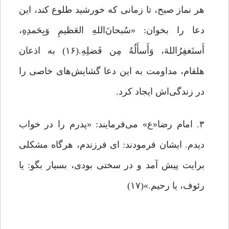
هر نماز صبح، تا زمانی که خورشید طلوع کند، این
دعا را بخوان: «‌سُبحانَ‌اللهِ العَظیمِ وَبِحَمدِهِ،
أَستَغفِرُاللهَ، وَأَسأَلُهُ مِن فَضلِهِ.(۱۶) به اذعان
هلقام، مداومت به این دعا گشایش‌های خاصی را
در زندگی‌اش ایجاد کرد.
٣. امام رضا«ع» می‌فرمایند: «پدرم را در خواب
دیدم. ایشان فرمودند: ای فرزندم، هرگاه مشکلی
برایت پیش آمد و در سختی بودی، بسیار بگو: یا
رئوف، یا رحیم.»(۱۷)