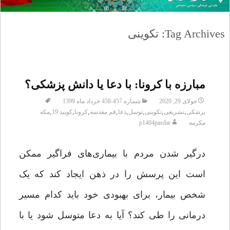
Tag Archives: تکوینی
مبارزه با کرونا: با دعا یا دانش پزشکی؟
جولای 29, 2020
شماره 457-458 خرداد ماه 1399
,
,
,
,
,
,
,
,
پزشکی
تشریعی
تکوینی
توسل
دعا
قم مقدسه
کرونا
کویید 19
مکه
مکرمه
p1404pasdar
درگیر شدن مردم با بیماری‌های فراگیر ممکن
است این پرسش را در ذهن ایجاد کند که یک
شخص بیمار، برای بهبودی خود باید کدام مسیر
درمانی را طی کند؟ آیا به دعا متوسل شود یا با