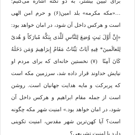
برای تبیین بیشتر، به دو نکته اشاره می‌کنیم:
…«مکه مکرمه» بلد امین(۶) و حرم امن الهی
است و هرکس داخل آن شود، در امان خواهد بود:
«إِنَّ أَوَّلَ بَیتٍ وُضِعَ لِلنَّاسِ لَلَّذی بِبَکَّهَ مُبارَکاً وَ هُدیً
لِلعالَمینَ* فِیهِ آیَاتٌ بَیِّنَاتٌ مَقَامُ إِبرَاهِیمَ وَمَن دَخَلَهُ
کَانَ آمِنًا (۷) نخستین خانه‌ای که برای مردم او
نیایش خداوند قرار داده شد، سرزمین مکه است
که پربرکت و مایه هدایت جهانیان است. روشن
است از جمله مقام ابراهیم و هرکس داخل آن
شود، در امان خواهد بود.» امنیت شهر مکه چگونه
است؟ آیا کهن‌ترین شهر مقدس، امنیت تکوینی
دارد یا امنیت تشریعی؟