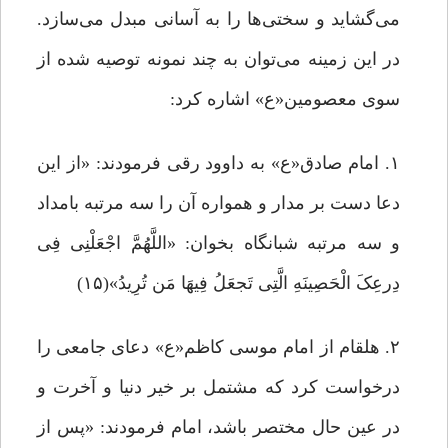
می‌گشاید و سختی‌ها را به آسانی مبدل می‌سازد.
در این زمینه می‌توان به چند نمونه توصیه شده از
سوی معصومین«ع» اشاره کرد:
١. امام صادق«ع» به داوود رقی فرمودند: «از این
دعا دست بر مدار و همواره آن را سه مرتبه بامداد
و سه مرتبه شبانگاه بخوان: «اللَّهُمَّ اجْعَلْنِی فِی
دِرعِکَ الْحَصِینَهِ الَّتِی تَجعَلُ فِیهَا مَن تُرِیدُ»(۱۵)
۲. هلقام از امام موسی کاظم«ع» دعای جامعی را
درخواست کرد که مشتمل بر خیر دنیا و آخرت و
در عین حال مختصر باشد، امام فرمودند: «پس از