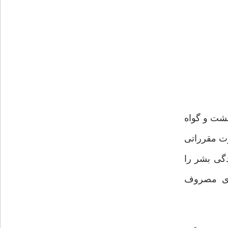
گشت و گواه
رت مقرراتی
دگی بشر را
وری مصروف