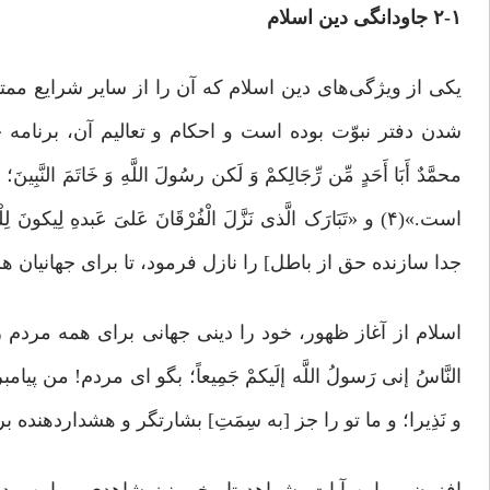
۲-۱ جاودانگی دین اسلام
یکی از ویژگی‌های دین اسلام که آن‌ را از سایر شرایع ممت
‌شدن دفتر نبوّت بوده است و احکام و تعالیم آن، برنامه ح
محمَّدٌ أَبَا أَحَدٍ مِّن رِّجَالِکمْ وَ لَکن رسُولَ اللَّهِ وَ خَا
است.»(۴) و «تَبَارَک الَّذى نَزَّلَ الْفُرْقَانَ عَلىَ‏ عَب
جدا سازنده حق از باطل‏] را نازل فرمود، تا براى جهانیان هش
اسلام از آغاز ظهور، خود را دینی جهانی برای همه مردم رو
و نَذِیرا؛ و ما تو را جز [به سِمَتِ‏] بشارتگر و هشداردهنده بر