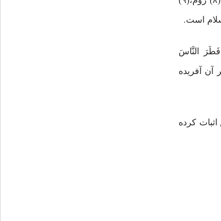
افزون ‌بر ‌این آیات، شواهد تاریخی نیز شاهدی بر این مدعا هستند: پیامبر اسلام(ص) به سران کشورهایی چون ایران،(۸) روم،(۹)
َرَ النَّاسَ
بر آن آفریده
اثبات کرده