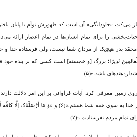
از می‌کند، «جاودانگی» آن است که ظهورش توأم با پایان‌ یافت
یات‌بخشی را برای تمام انسان‌ها در تمام اعصار ارائه می‌دهد
تَمَ النَّبِینَ؛ محمّد پدر هیچ‌یک از مردان شما نیست، ولى فرستاده خدا و 
دهِ لِیکونَ لِلْعَالمِینَ نَذِیرًا؛ بزرگ [و خجسته‏] است کسى‌ که بر بنده خ
داردهنده‏اى باشد.»(۵)
ی زمین معرفی کرد. آیات فراوانی بر این امر دلالت دارند: «ق
النَّاسُ إنی رَسولُ اللَّه إلَیکمْ جَمِیعاً؛ بگو اى مردم! من پیامبر خدا به ‌سوى همه شما هستم‏.»(۶) و «وَ مَا
اى تمام مردم نفرستادیم‏.»(۷)