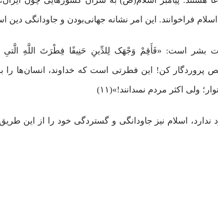
َأَقِمْ وَجْهَک لِلدِّینِ حَنِیفًا فِطْرَتَ اللَّهِ الَّتىِ فَط
ه آیین خالص پروردگار کن! این فطرتى است که خداوند، انسان‌ها را 
ولى اکثر مردم نمى‏دانند!»(۱۱)
دارد، اسلام نیز جاودانگی و گستردگی خود را از این طریق 