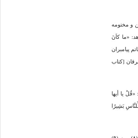
ن و مختومه
: «ما کاَنَ
خاتم پیامبران
ود فرقان [کتاب
ُلْ یا أیها
 أَرْسَلْنَاک إِلَّا کافَّه لِّلنَّاسِ بَشِیرًا