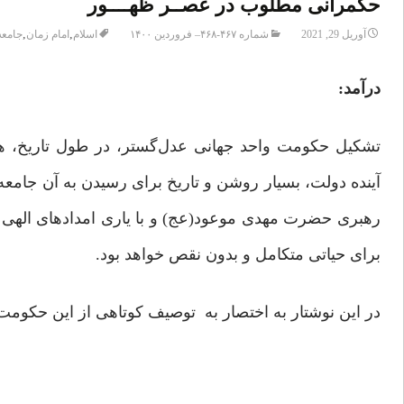
حکمرانی مطلوب در عصــر ظهــــور
,
,
آوریل 29, 2021
شماره ۴۶۷-۴۶۸– فروردین ۱۴۰۰
اسلام
امام زمان
جامعه
درآمد:
تشکیل حکومت واحد جهانی عدل‌گستر، در طول تاریخ، هم
آینده دولت، بسیار روشن و تاریخ برای رسیدن به آن جامع
رهبری حضرت مهدی موعود(عج) و با یاری امدادهای الهی به 
برای حیاتی متکامل و بدون نقص خواهد بود.
در این نوشتار به اختصار به توصیف کوتاهی از این حکومت 