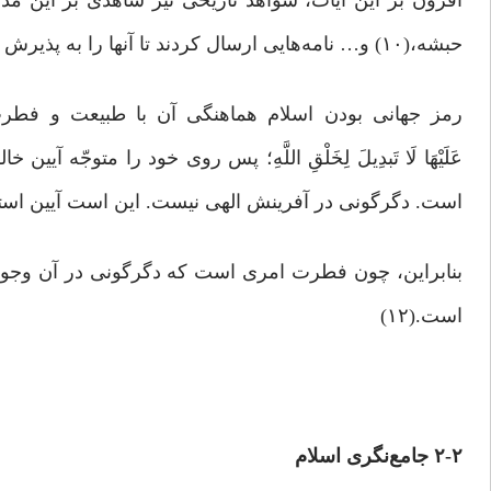
حبشه،(۱۰) و… نامه‌هایی ارسال کردند تا آنها را به پذیرش اسلام فرا‌خوانند. این امر نشانه جهانی‌بودن و جاودانگی دین اسلام است.
رمز جهانی ‌بودن اسلام هماهنگی آن با طبیعت و فطرت بشر است: «ف
عَلَیْهَا لَا تَبدِیلَ لِخَلْقِ اللَّهِ؛ پس روى خود را متوجّ
است. دگرگونى در آفرینش الهى نیست. این است آیین استوار؛ 
بنابراین، چون فطرت امری است که دگرگونی در آن وجود ن
است.(۱۲)
۲-۲ جامع‌نگری اسلام