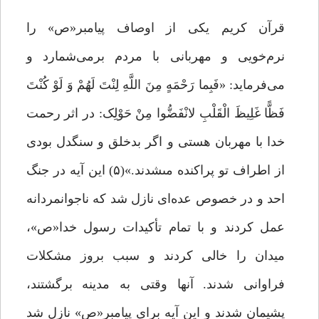
قرآن‌ کریم یکی از اوصاف پیامبر«ص» را
نرم‌خویی و مهربانی با مردم برمی‌شمارد و
می‌فرماید: «فَبِما رَحْمَهٍ مِنَ اللَّهِ لِنْتَ لَهُمْ وَ لَوْ کُنْتَ
فَظًّا غَلِیظَ الْقَلْبِ لانْفَضُّوا مِنْ حَوْلِک: در اثر رحمت
خدا با مهربان هستی و اگر بدخلق و سنگدل بودى
از اطراف تو پراکنده مى‏شدند.»(۵) این آیه در جنگ
احد و در خصوص عده‌ای نازل شد که ناجوانمردانه
عمل کردند و با تمام تأکیدات رسول خدا«ص»،
میدان را خالی کردند و سبب بروز مشکلات
فراوانی شدند. آنها وقتی به مدینه برگشتند،
پشیمان شدند و این آیه برای پیامبر«ص» نازل شد