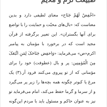
«اخْفِضْ لَهُمْ جَنَاح» معنای لطیفی دارد و بدین
معناست که: «بال‌هاى محبّت و حمایتت را با تواضع
براى آنها بگستران». این تعبیر برگرفته از قرآن
مجید است که در برخورد با مؤمنان به پیامبر
اکرم«ص» مى‌فرماید: «وَاخفِض جَنَاحَکَ لِمَنِ اتَّبَعَکَ
مِنَ الْمُؤمِنِین: پر و بال (عطوفت) خود را براى
مؤمنانى که از تو پیروى مى‌کنند فرود آر.(۳) یک
مرغ یا کبوتر چگونه همه بچه‌ها را زیر پر می‌گیرد
و از سرما و گرما حفظ می‌کند، امام می‌فرماید تو
نیز به عنوان حاکم و مسئول باید با مردم این‌گونه