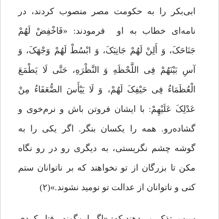
‌ابی‌بکر را به حکومت مصر منصوب کردند، در
نامه‌ای خطاب به او فرمودند: «فَاخْفِضْ لَهُمْ
جَنَاحَکَ، وَ أَلِنْ لَهُمْ جَانِبَکَ، وَ ابْسُطْ لَهُمْ وَجْهَکَ، وَ
آسِ بَیْنَهُمْ فِی اللَّحْظَهِ وَ النَّظْرَهِ، حَتَّى لَا یَطْمَعَ
الْعُظَمَاءُ فِی حَیْفِکَ لَهُمْ، وَ لَا یَیْأَسَ الضُّعَفَاءُ مِنْ
عَدْلِکَ عَلَیْهِمْ: با ایشان فروتن باش و نرم‌خوى و
گشاده‌رو. همه را یکسان بنگر. اگر یکى را به
گوشه چشم نگریستى، به دیگرى رو در رو نگاه
مکن تا بزرگان از تو نخواهند که بر ناتوانان ستم
کنى و ناتوانان از عدالت تو نومید نشوند.»(۲)
سپس تذکر می‌دهند که: «اگر این‌گونه رفتار کردی