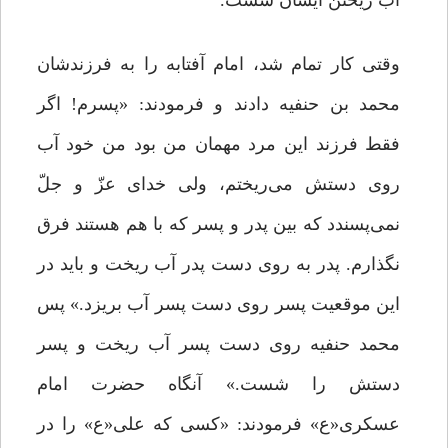
آب ریختن ایشان شست.
وقتى کار تمام شد، امام آفتابه را به فرزندشان
محمد بن حنفیه دادند و فرمودند: «پسرم! اگر
فقط فرزند این مرد مهمان من بود من خود آب
روى دستش مى‌ریختم، ولى خداى عزّ و جلّ
نمى‌پسندد که بین پدر و پسر که با هم هستند فرق
نگذارم. پدر به روى دست پدر آب ریخت و باید در
این موقعیت پسر روى دست پسر آب بریزد.» پس
محمد حنفیه روى دست پسر آب ریخت و پسر
دستش را شست.» آنگاه حضرت امام
عسکرى«ع» فرمودند: «کسى که على«ع» را در