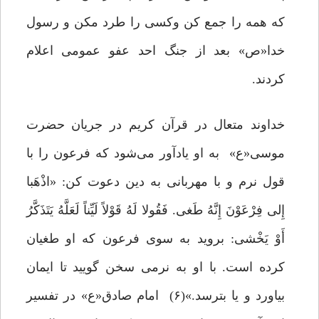
که همه را جمع کن وکسی را طرد مکن و رسول
خدا«ص» بعد از جنگ احد عفو عمومی اعلام
کردند.
خداوند متعال در قرآن کریم در جریان حضرت
موسی«ع» به او یادآور می‌شود که فرعون را با
قول نرم و با مهربانی به دین دعوت کن: «اذْهَبا
إِلى‏ فِرْعَوْنَ إِنَّهُ طَغى‏. فَقُولا لَهُ قَوْلاً لَیِّناً لَعَلَّهُ یَتَذَکَّرُ
أَوْ یَخْشى: بروید به سوى فرعون که او طغیان
کرده است. با او به نرمى سخن گویید تا ایمان
بیاورد و یا بترسد.»(۶) امام صادق«ع» در تفسیر