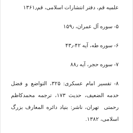
علمیه قم، دفتر انتشارات اسلامی، قم۱۳۶۱٫
۵- سوره آل عمران، ۱۵۹٫
۶- سوره طه، آیه ۴۲-۴۳٫
۷- سوره حجر، آیه ۸۸٫
۸- تفسیر امام عسکرى: ۳۲۵، التواضع و فضل
خدمه الضعیف، حدیث ۱۷۳، ترجمه محمدکاظم
رحمتی تهران، ناشر: بنیاد دائره المعارف بزرگ
اسلامی، ۱۳۸۲.