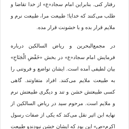
رفتار کنی. بنابراین امام سجاد«ع» از خدا تقاضا و
طلب می‌کنند که خدایا! طبیعت مرا، طبیعت نرم و
ملایم قرار بده و با خشونت قرار مده.
در مجمع‌البحرین و ریاض السالکین درباره‌
فرمایش امام سجاد«ع» در بخش «خَفْضِ الْجَنَاحِ»
بیان لطیفی آمده است. ایشان تواضع و فروتنی را
به طبیعت ملایم می‌کنند. افراد متفاوتند. گاهی
کسی طبیعتش خشن و تند و دیگری طبیعتش نرم
و ملایم است. مرحوم سید در ریاض السالکین از
نهایه ابن اثیر نقل می‌کند که یکی از صفات رسول
اکرم«ص» این بود که ایشان خشن نبودندو طبیعت