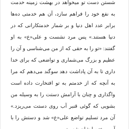
شستن دست تو میخواهد در بهشت زمینه‌ خدمت
به نفع خود را فراهم سازد‌، آن هم خدمتى ده‌ها
برابر عدد اهل دنیا و بر شمار خدمتکارانى که در
دنیا هستند.» پس مرد نشست و على«ع» به او
گفتند: «تو را به حقى که از من مى‌شناسى و آن را
عظیم و بزرگ مى‌شمارى و تواضعى که براى خدا
دارى تا به آن پاداشت دهد سوگند مى‌دهم که مرا
به آنچه که از خدمتم به تو افتخارت داده است‌
واگذارى و چنان با آرامش دستت را به وسیله‌ من
بشویى که گوئی قنبر آب روى دستت مى‌ریزد.»
آن مرد تسلیم تواضع على«ع» شد و دستش را با