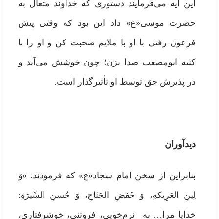
این آیه می‌فرمایند دستوری که خداوند متعال به
حضرت موسی«ع» داد این بود که وقتی پیش
فرعون رفتی با او با ملایم صحبت کن و او را با
کنیه ابومصعب صدا بزن؛ چون خوشش می‌آید و
در پذیرش حق توسط او تأثیرگذار است.
دیدآوران
بنابراین از سخن امام سجاد«ع» که فرمودند: «وَ
لِینِ العَرِیکهِ، وَ خَفضِ الجَنَاحِ، وَ حُسنِ السِّیرَهِ:
خدایا مرا… به نرم‌خویی، فروتنی، خوشرفتاری،