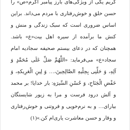
کریم یکی از ویژگی‌های بارز پیامبر اکرم«ص» را
حسن خلق و خوش‌رفتاری با مردم می‌داند. براین
اساس ضروری است که سبک زندگی و منش و
کنش ما برآمده از سیره‌ اهل بیت«ع» باشد.
همچنان‌ که در دعای بیستم صحیفه سجادیه امام
سجاد«ع» می‌فرماید: «اللَّهُمَّ صَلِّ عَلَی مُحَمَّدٍ وَ
آلِهِ، وَ حَلِّنِی بِحِلْیهِ الصَّالِحِینَ،… وَ لِینِ الْعَرِیکهِ، وَ
خَفْضِ الْجَنَاحِ، وَ حُسْنِ السِّیرَهِ: بار خدایا! بر محمد
و آلش درود فرست و مرا به زیور شایستگان
بیارای… و به نرم‌خویی و فروتنی و خوش‌رفتاری
و وقار و حسن معاشرت یاری‌ام کن.»(۱)