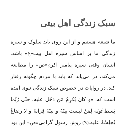
سبک زندگی اهل بیتی
ما شیعه هستیم و از این ‌روی باید سلوک و سیره‌
زندگی ما بر اساس سیره اهل بیت«ع» باشد.
انسان وقتی سیره پیامبر اکرم«ص» را مطالعه
می‌کند، در می‌یابد که باید با مردم چگونه رفتار
کند. در روایات در خصوص سبک زندگی نبوی آمده
است که: «و کان یُکرِمُ مَن دَخَل علیه، حتّی رُبّما
بَسَط ثَوبَه لِمَنْ لیست بینَهُ و بینَهُ قِرابهٌ و لا رضاعٌ
یُجلِسُهُ علیه.(۹) روش رسول گرامى«ص» این بود