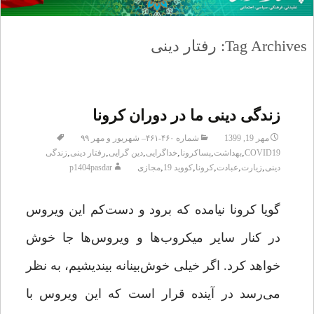
Tag Archives: رفتار دینی
زندگی دینی ما در دوران کرونا
مهر 19, 1399
شماره ۴۶۰-۴۶۱– شهریور و مهر ۹۹
,
,
,
,
,
,
COVID19
بهداشت
پساکرونا
خداگرایی
دین گرایی
رفتار دینی
زندگی
,
,
,
,
,
دینی
زیارت
عبادت
کرونا
کووید 19
مجازی
p1404pasdar
گویا کرونا نیامده که برود و دست‌کم این ویروس
در کنار سایر میکروب‌ها و ویروس‌ها جا خوش
خواهد کرد. اگر خیلی خوش‌بینانه بیندیشیم، به نظر
می‌رسد در آینده قرار است که این ویروس با