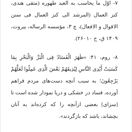
۷- اوّل ما یحاسب به العبد طهوره (متقی هندی،
کنز العمال (المرشد الی کنز العمال فی سنن
الاقوال و الافعال)، چ ۳، مؤسسه الرساله، بیروت،
۱۴۰۹ ق، ح ۲۶۰۱۰).
۸- روم، ۴۱: «ظَهَرَ الْفَسَادُ فِی الْبَرِّ وَالْبَحْرِ بِمَا
کَسَبَتْ أَیْدِی النَّاسِ لِیُذِیقَهُمْ بَعْضَ الَّذِی عَمِلُوا لَعَلَّهُمْ
یَرْجِعُونَ؛ به سبب آنچه دست‌های مردم فراهم
آورده، فساد در خشکى و دریا نمودار شده است تا
[سزاى‌] بعضى ازآنچه را که کرده‌اند به آنان
بچشاند، باشد که بازگردند».