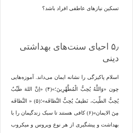
تسکین نیازهای عاطفی افراد باشد؟
۵٫ احیای سنت‌های بهداشتی
دینی
اسلام پاکیزگی را نشانه ایمان می‌داند. آموزه‌هایی
چون «وَاللَّهُ یُحِبُّ الْمُطَّهِّرِینَ؛»(۴) «اِنَّ اللهَ طَیِّبٌ
یُحِبُّ الطِّیبَ، نَظیفٌ یُحِبُّ النَّظافَه»؛(۵) « النَّظافَه
مِنَ الایمان»(۶) کافی هستند تا سبک زندگیمان را با
بهداشت و پیشگیری از هر نوع ویروس و میکروب