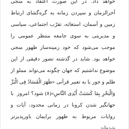
خواهد داد. در این صورت اعتقاد به منجی
آخرالزمان و سپردن زمانه به گره‌گشای ارتباط
زمین و آسمان، استغاثه، تقرّب اجتماعی، سیاسی
و مدیریتی به ‌سوی جامعه منتظر عمومی را
موجب می‌شود که خود زمینه‌ساز ظهور منجی
خواهد بود. شاید در گذشته تصور دقیقی از این
موضوع نداشتیم که جهان چگونه می‌تواند مملو از
ظلم و جور یا به تعبیر قرآنی «ظَهَرَ الْفَسَادُ فِی الْبَرِّ
وَالْبَحْرِ بِمَا کَسَبَتْ أَیْدِی النَّاسِ»(۸) شود؟ امروز با
جهانگیر شدن کرونا در زمانی محدود، آیات و
روایات مربوط به ظهور برایمان باورپذیرتر
شده‌اند.