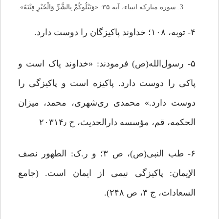
سوره مبارکه انبیاء، آیه ۳۵: «وَنَبْلُوکُمْ بِالشَّرِّ وَالْخَیْرِ فِتْنَهً».
۴- توبه، ۱۰۸؛ خداوند پاکیزگان را دوست دارد.
۵- رسول‌الله(ص) فرمودند: «خداوند پاک است و
پاکی را دوست دارد. پاکیزه است و پاکیزگی را
دوست دارد.» محمدی ری‌شهری، محمد، میزان
الحکمه، قم، مؤسسه دارالحدیث، ح ۲۰۳۱۴٫
۶- طب النبی(ص)، ص ۳؛ و ر.ک: الطهور نصف
الإیمان: پاکیزگی نیمی از ایمان است. (جامع
السعادات، ج ۳، ص ۲۴۸).