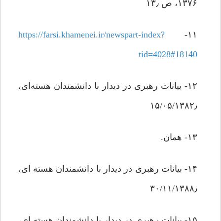
‌۱۳۷۶، ص ۱۳٫
https://farsi.khamenei.ir/newspart-index?
۱۱-
tid=4028#18140
۱۲- بیانات رهبری در دیدار با دانشمندان هسته‌ای،
۱۵/۰۵/۱۳۸۲٫
۱۳- همان.
۱۴- بیانات رهبری در دیدار با دانشمندان هسته ای،
۳۰/۱۱/۱۳۸۸٫
۱۵- بیانات رهبری در دیدار با دانشمندان هسته ای،