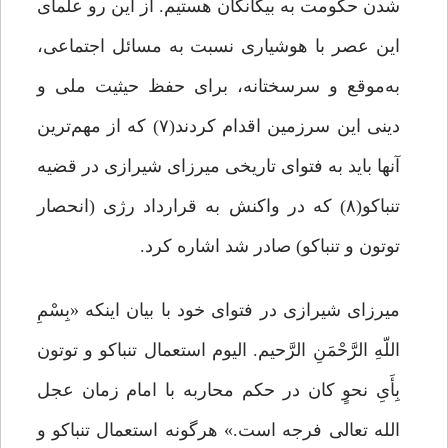
شدن حکومت به بیگانگان هستیم. از این رو علمای
این عصر با هوشیاری نسبت به مسائل اجتماعی،
به‌موقع و سرسختانه، برای حفظ حیثیت ملی و
دینی این سرزمین اقدام کردند(۷) که از مهم‌ترین
آنها باید به فتوای تاریخی میرزای شیرازی در قضیه
تنباکو(۸) که در واکنش به قرارداد رژی (انحصار
توتون و تنباکو) صادر شد اشاره کرد.
میرزای شیرازی در فتوای خود با بیان اینکه «بِسْمِ
اللّهِ الرَّحْمَنِ الرَّحیم. الیوم استعمال تنباکو و توتون
بِأَیِ نحوٍ کان در حکم محاربه با امام زمان عجل
الله تعالی فرجه است.» هرگونه استعمال تنباکو و