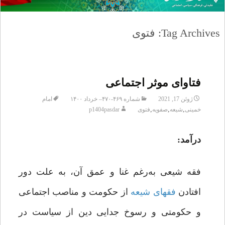
Tag Archives: فتوی
فتاوای موثر اجتماعی
ژوئن 17, 2021
شماره ۴۶۹-۴۷۰– خرداد ۱۴۰۰
امام
,
,
,
خمینی
شیعه
صفویه
فتوی
p1404pasdar
درآمد:
فقه شیعی به‌رغم غنا و عمق آن، به علت دور
افتادن
فقهای
شیعه
از حکومت و مناصب اجتماعی
و حکومتی و رسوخ جدایی دین از سیاست در