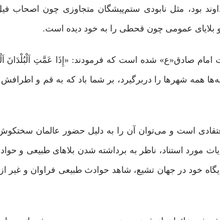
داوند بود، مثل نابودی ستم‌پیشگان متجاوزی چون اصحاب فی
ق«ع» شده است که فرمودند: «إِذَا عَمَّتِ اَلْبُلْدَانَ اَلْفِتَنُ 
یْهَا وَ نَوَاحِیهَا فَإِنَّ اَلْبَلاَءَ مَرْفُوعٌ عَنْهَا.(۱۰) چون فتنه‌ها همه شهرها را دربرگیرد، بر شما باد که به قم
اعتقادی است و می‌توان آن را به دلیل حضور عالمان سختکوش
معنوی و دینی دانست،(۱۱) بنابراین روایات مورد استناد، ناظر به برداشته شدن بلاهای طبیع
اه خود در جهان تشیع، شاهد حوادث طبیعی فراوان و غیر از آ