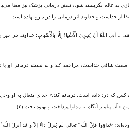
ازی به عالم نگریسته شود، نقش درمانی پزشک نیز معنا می‌یابد
ا از خداست و خداوند اثر درمانی را در دارو نهاده است.
لَّهُ أَنْ یُجْرِیَ الْأَشْیَاءَ إِلَّا بِالْأَسْبَابِ؛ خداوند هر چیز
هر صفت شافی خداست، مراجعه کند و به نسخه‌ درمانی او با
آن کس که درد داده است، درمانم کند.» خدای متعال به او وحی 
» آن پیامبر آنگاه به مداوا پرداخت و بهبود یافت.(۳)
وَوا فإنَّ اللّه َ تعالى لَم یُنزِلْ داءً إلاّ و قد أنزَلَ اللّه ُ 