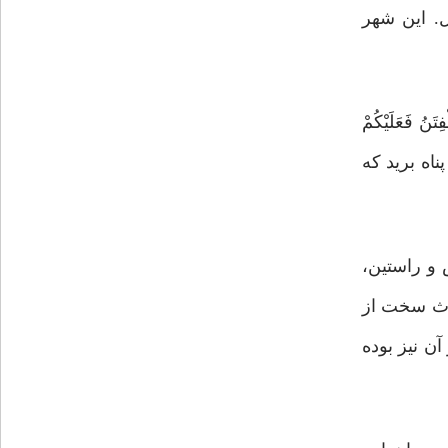
ل. این شهر
فَعَلَیْکُمْ
 و اطرافش پناه برید که
 و راستین،
ی و حوادث سخت از
ن نیز بوده