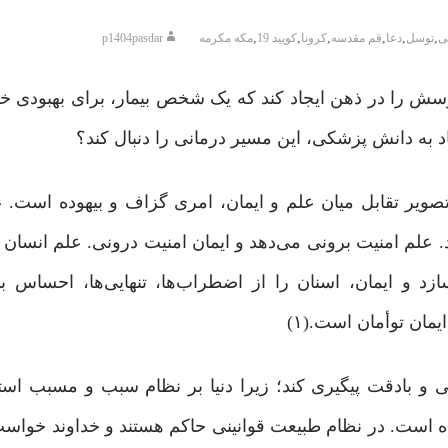
,
,
,
,
,
,
ی
توسل
دعا
قم مقدسه
کرونا
کویید 19
مکه مکرمه
p1404pasdar
ش را در ذهن ایجاد کند که یک شخص بیمار، برای بهبودی خود
اد به دانش پزشکی، این مسیر درمانی را دنبال کند؟
صویر تقابل میان علم و ایمان، امری گزاف و بیهوده است. ع
 علم امنیت برونی می‌دهد و ایمان امنیت درونی. علم انسان ر
ازد و ایمان، اسنان را از اضطراب‌ها، تنهایی‌ها، احساس بی‌
یمان توأمان است.(۱)
ی و بادقت پیگیری کند؛ زیرا دنیا بر نظام سبب و مسبب اس
ده است. در نظام طبیعت قوانینی حاکم هستند و خداوند خواست