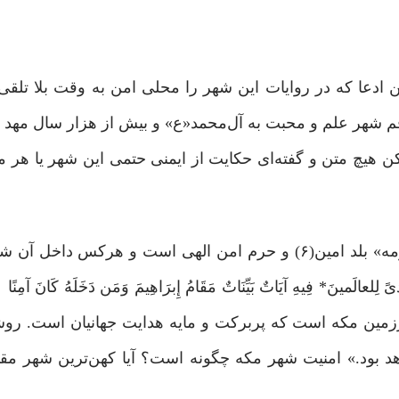
ادعا که در روایات این شهر را محلی امن به وقت بلا تلقی کر
قم شهر علم و محبت به آل‌محمد«ع» و بیش از هزار سال مهد ت
کن هیچ متن و گفته‌ای حکایت از ایمنی حتمی این شهر یا هر 
برای تبیین بیشتر، به دو نکته اشاره می‌کنیم: …«مکه مکرمه» بلد امین(۶) و حرم امن الهی است و هر
 سرزمین مکه است که پربرکت و مایه هدایت جهانیان است. ر
هد بود.» امنیت شهر مکه چگونه است؟ آیا کهن‌ترین شهر م