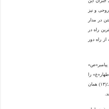
 جبران این
روحی و نیز
تن در مدار
رین راه در
از راه دور
 پیامبر«ص»
ه اطهار«ع» را
مستحب می‌دانند. زیارت از راه دور به این صورت است که فرد به سمت آن معصوم می‌ایستد و با اشاره سلام می‌کند؛(۱۳) همان‌
د.