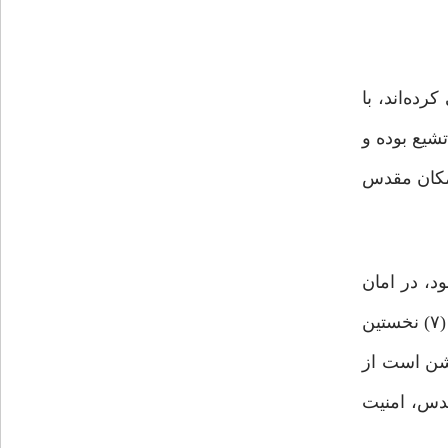
ده‌اند، با
شیع بوده و
مکان‌ مقدس
کس داخل آن شود، در امان
خواهد بود: «إِنَّ أَوَّلَ بَیتٍ وُضِعَ لِلنَّاسِ لَلَّذی بِبَکَّهَ مُبارَکاً وَ هُدیً لِلعالَمینَ* فِیهِ آیَاتٌ بَیِّنَاتٌ مَقَامُ إِبرَاهِیمَ وَمَن دَخَلَهُ کَانَ آمِنًا (۷) نخستین
وشن است از
قدس، امنیت