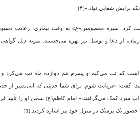
که برایش شفایى نهاد.»(۴)
غفلت کرد. سیره معصومین«ع» به وقت بیماری، رعایت دستو
مان، از دعا و توسل نیز بهره می‌جستند. نمونه ذیل گواهی
 است که تب می‌کنم و پسرم هم دوازده ماه تب می‌کرد و ا
 گفت: «قربانت شوم! برای شما حدیثی که ابی‌بصیر از جدتان
ب سرد کمک می‌گرفتند.» امام کاظم(ع) سخن او را تأیید فرمو
حضور یک پزشک در منزل خود نیز اشاره کردند.(۵)