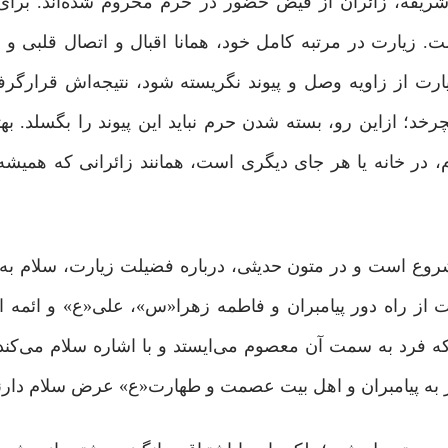
شریفه، زائران از فیض حضور در حرم محروم شده‌اند. برای
. زیارت در مرتبه کامل خود، همانا اقبال و اتصال قلبی و 
ارت از زاویه وصل و پیوند نگریسته شود، نتیجه‌اش قرارگرف
؛ ازاین رو، بسته شدن حرم نباید این پیوند را بگسلد. بهت
، در خانه یا هر جای دیگری است، همانند زائرانی که همیشه 
شروع است و در متون حدیثی، درباره فضیلت زیارت، سلام به
 فقهای بزرگ ما، زیارت از راه دور پیامبران و فاطمه‌ زهرا«س»، علی«ع» و ائم
ماز به پیامبران و اهل بیت عصمت و طهارت«ع» عرض سلام دارن