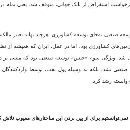
د درخواست استقراض از بانک جهانی، متوقف ‌شد. یعنی تمام درآ
توسعه صنعتی به‌جای توسعه کشاورزی. هرچند بهانه تغییر مالکی
١٣۴٠)، افزایش بهره‌وری زمین‌های کشاورزی بود، اما در عمل، ایران که همیشه ا
تبدیل شد. ویژگی سوم «جنس» توسعه صنعتی بود که مبتنی بر 
 صنعتی‌ نشد، بلکه به ‌وسیله پول نفت، توسط واردکنندگان 
 وابسته رشد کرد.
یا نمی‌توانستیم برای از بین ‌بردن این ساختارهای معیوب تلاش ک