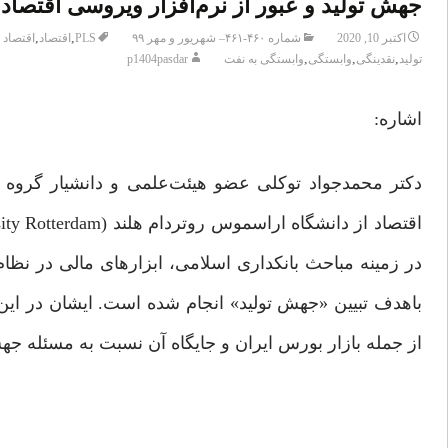
جهش تولید و عبور از نرم‌افزار ویروسی اقتصاد 
,
,
اکتبر 10, 2020
شماره ۴۶۰-۴۶۱– شهریور و مهر ۹۹
PLS
اقتصاد
اقتصاد 
,
,
,
تولید
نقدینگی
وابستگی
وابستگی به نفت
p1404pasdar
اشاره:
دکتر محمدجواد توکلی عضو هیئت‌علمی و دانشیار گروه
در زمینه مباحث بانکداری اسلامی، ابزارهای مالی در نظ
باهدف تبیین «جهش تولید» انجام ‌شده است. ایشان در این
از جمله بازار بورس ایران و جایگاه آن نسبت به مسئله جهش 