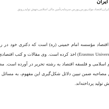
ایران
,
,
,
,
,
,
ایران
اقتصاد مولد
بورس
بورس سرمایه
تأمین مالی اسلامی
جهش تولید
رونق
 اقتصاد مؤسسه امام خمینی (ره) است که دکتری خود در ر
اقتصاد از دانشگاه اراسموس روتردام هلند (Erasmus University Rotterdam) اخذ کرده است. وی مقالات
ام اسلامی و فلسفه اقتصاد به رشته تحریر در آورده است. م
 مصاحبه ضمن تبیین دلائل شکل‌گیری این مفهوم، به مسائل ر
تولید پرداخته‌اند.