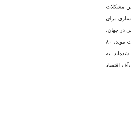
این مشکلات
هسازی برای
ی در جهان،
بیش از پنج هزار شرکت دانش‌بنیان ، ٣۶ میلیون جمعیت در سن کار، ١۴ میلیون نفر با تحصیلات عالی، دوسوم جمعیت مولد، ٨٠
ده‌اند. به
‌آف اقتصاد