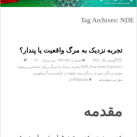
Tag Archives: NDE
تجربه نزدیک به مرگ واقعیت یا پندار؟
آگوست 30, 2021
شماره ۴۷۱-۴۷۲– تیر مرداد ۱۴۰۰
,
,
,
,
Near-death Experience
NDE
تجربه نزدیک به مرگ
روان شناسی
ریموند
,
,
,
,
مودی
زندگی پس از زندگی
سه دقیقه در قیامت
مرگ
ملورین
,
مورس
نیهلیسم
p1404pasdar
مقدمه