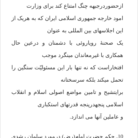
ازحضوردرجبهه چنگ امتناع کند برای وزارت
امود خارجه جمهوری اسلامی ایران که به هریک از
این اجلاسهای بین المللی به عنوان
یک صحنۀ رویاروئی با دشمنان و درعین حال
همکاری با غیرمعاندان مینگرد موجب
افتخاراست که نه تنها بار این مسئولیّت ستگین را
تحمل میکند بلکه سرسختانه
برایتشیح و تامین مواضع اصولی اسلام و انقلاب
اسلامی پنجهدرپنجه قدرتهای استکباری
و عاملین آنها می اندازد.
10ـ حکم حضرت امام(رض) درمورد سلمان رشدی