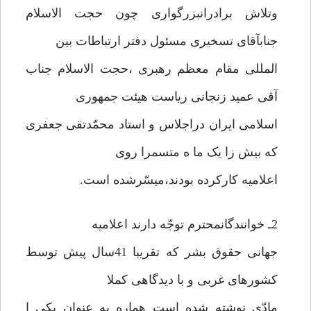
وتلاش برادرانبزرگواری چون حجت الاسلام
جنابآقای تسخیری مسئول دفتر ارتباطات بین
المللی مقام معظم رهبری ،حجت الاسلام جناب
آقی عمید زنجانی ریاست هیئت جمهوری
اسلامی ایران دراجلاس و استاد محمّدتقی جعفری
که بیش زا یک ما ه متسمرا روی
اعلامیه کارکرده بودند،میسّرشده است.
2ـ خوانندگانمحترم توجّه دارند اعلامیه
جهانی حقوق بشر که تقریبا 41سال پیش توسط
کشورهای غربی و با دیدگاهی کملا
مادّی نوشته شده است هماره به عنوان یکی ا