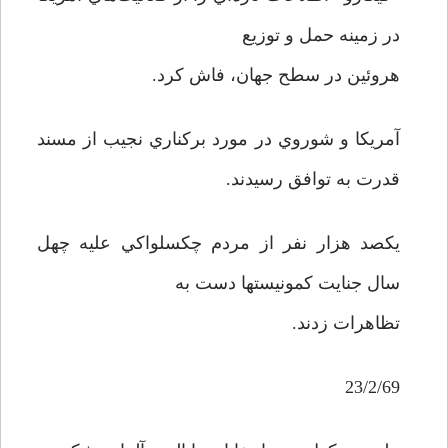
در زمينه حمل و توزيع
هروئين در سطح جهان، فاش کرد.
آمريکا و شوروي در مورد برکناري نجيب از مسند
قدرت به توافق رسيدند.
يکصد هزار نفر از مردم چکسلواکي عليه چهل
سال جنايت کمونيستها دست به
تظاهرات زدند.
23/2/69