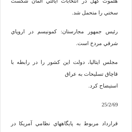
هلموت کهل در انتخابات ايالتي آلمان شکست
سختي را متحمل شد.
رئيس جمهور مجارستان: کمونيسم در اروپاي
شرقي مردخ است.
مجلس ايتاليا، دولت اين کشور را در رابطه با
قاچاق تسليحات به عراق
استيضاح کرد.
25/2/69
قرارداد مربوط به پايگاههاي نظامي آمريکا در