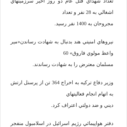
تعداد شهداي قتل عام دو روز اخير سرزمينهاي
اشغالي به 28 نفر و تعداد
مجروحان به 1400 نفر رسيد.
نيروهاي امنيتي هند بدنبال به شهادت رساندن«مير
واعظ مولوي فاروق» 60
مسلمان معترض را به شهادت رساندند.
وزير دفاع ترکيه به اخراج 364 تن از پرسنل ارتش
به اتهام انجام فعاليتهاي
ديني و ضد دولتي اعتراف کرد.
دفتر هواپيمائي رژيم اسرائيل در اسلامبول منفجر