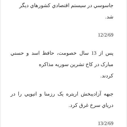
جاسوسي در سيستم اقتصادي کشورهاي ديگر
شد.
12/2/69
پس از 13 سال خصومت، حافظ اسد و حسني
مبارک در کاخ تشرين سوريه مذاکره
کردند.
جبهه آزاديبخش اريتره يک رزمنا و اتيوپي را در
درياي سرخ غرق کرد.
13/2/69