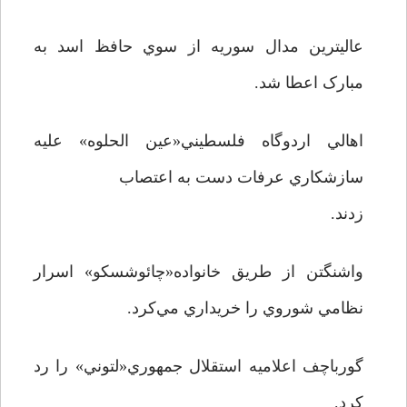
عاليترين مدال سوريه از سوي حافظ اسد به
مبارک اعطا شد.
اهالي اردوگاه فلسطيني«عين الحلوه» عليه
سازشکاري عرفات دست به اعتصاب
زدند.
واشنگتن از طريق خانواده«چائوشسکو» اسرار
نظامي شوروي را خريداري مي‌کرد.
گورباچف اعلاميه استقلال جمهوري«لتوني» را رد
کرد.