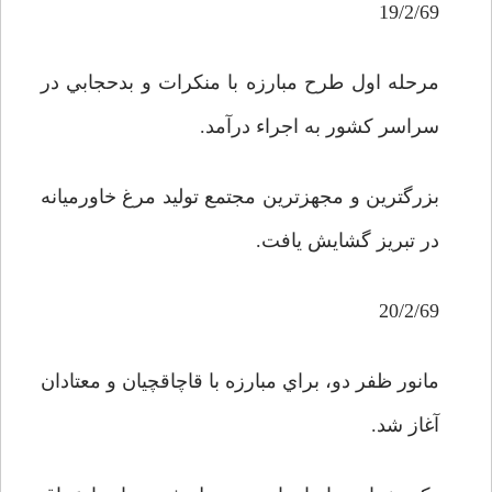
19/2/69
مرحله اول طرح مبارزه با منکرات و بدحجابي در
سراسر کشور به اجراء درآمد.
بزرگترين و مجهزترين مجتمع توليد مرغ خاورميانه
در تبريز گشايش يافت.
20/2/69
مانور ظفر دو، براي مبارزه با قاچاقچيان و معتادان
آغاز شد.