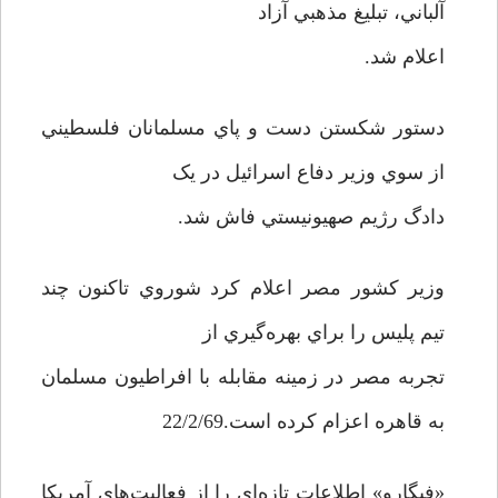
آلباني، تبليغ مذهبي آزاد
اعلام شد.
دستور شکستن دست و پاي مسلمانان فلسطيني
از سوي وزير دفاع اسرائيل در يک
دادگ رژيم صهيونيستي فاش شد.
وزير کشور مصر اعلام کرد شوروي تاکنون چند
تيم پليس را براي بهره‌گيري از
تجربه مصر در زمينه مقابله با افراطيون مسلمان
به قاهره اعزام کرده است.22/2/69
«فيگارو» اطلاعات تازه‌اي را از فعاليت‌هاي آمريکا