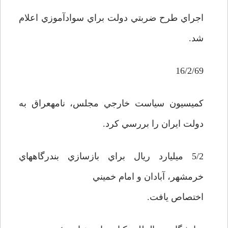
اجراي طرح ضربتي دولت براي سوادآموزي اعلام
شد.
16/2/69
کميسيون سياست خارجي مجلس، نامهعراق به
دولت ايران را بررسي کرد.
5/2 ميليارد ريال براي بازسازي بندرگاههاي
خرمشهر، آبادان و امام خميني
اختصاص يافت.