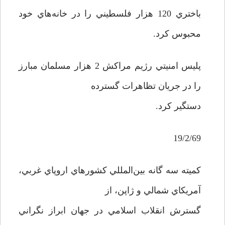
باختري 120 هزار فلسطيني را در خانه‌هاي خود
محبوس کرد.
پليس امنيتي رژيم مراکش 2 هزار مسلمان مبارز
را در جريان تظاهرات گسترده
دستگير کرد.
19/2/69
کميته سه گانه بين‌المللي کشورهاي اروپاي غربي،
آمريکاي شمالي و ژاپن، از
گسترش انقلاب اسلامي در جهان ابراز نگراني