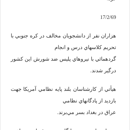
17/2/69
هزاران نفر از دانشجويان مخالف در کره جنوبي با
تحريم کلاسهاي درس و انجام
گردهمائي با نيروهاي پليس ضد شورش اين کشور
درگير شدند.
هيأتي از کارشناسان بلند پايه نظامي آمريکا جهت
بازديد از پادگانهاي نظامي
عراق در بغداد بسر مي‌برند.