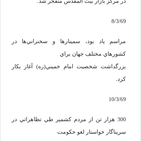
در مرکز بازار بيت المقدس منفجر شد.
8/3/69
مراسم ياد بود، سمينارها و سخنراني‌ها در
کشورهاي مختلف جهان براي
بزرگداشت شخصيت امام خميني(ره) آغاز بکار
کرد.
10/3/69
300 هزار تن از مردم کشمير طي تظاهراتي در
سريناگار خواستار لغو حکومت