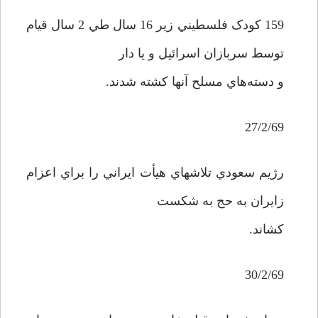
159 کودک فلسطيني زير 16 سال طي 2 سال قيام
توسط سربازان اسرائيل و يا دار
و دسته‌هاي مسلح آنها کشته شدند.
27/2/69
رژيم سعودي تلاشهاي هيأت ايراني را براي اعزام
زايران به حج به شکست
کشاند.
30/2/69