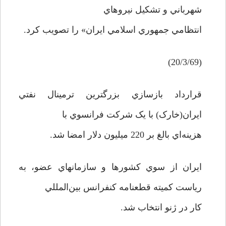
شهرباني و تشکيل نيروهاي
انتظامي جمهوري اسلامي ايران» را تصويب کرد.
(20/3/69)
قرارداد بازسازي بزرگترين ترمينال نفتي
ايران(خارک) با يک شرکت فرانسوي با
هزينه‌اي بالغ بر 220 ميليون دلار امضا شد.
ايران از سوي کشورها و سازمانهاي عضو، به
رياست کميته قطعنامه کنفرانس بين‌المللي
کار در ژنو انتخاب شد.