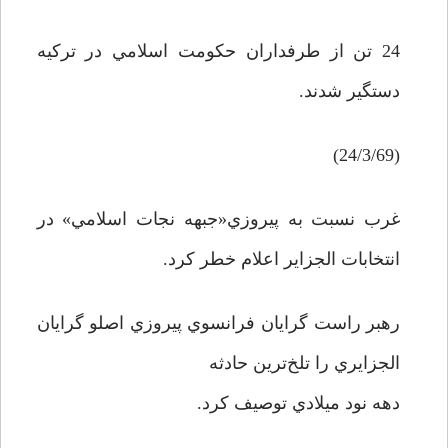
24 تن از طرفداران حکومت اسلامي در ترکيه
دستگير شدند.
(24/3/69)
غرب نسبت به پيروزي«جبهه نجات اسلامي» در
انتخابات الجزاير اعلام خطر کرد.
رهبر راست گرايان فرانسوي پيروزي اصلو گرايان
الجزايري را تلخ‌ترين حادثه
دهه نود ميلادي توصيف کرد.