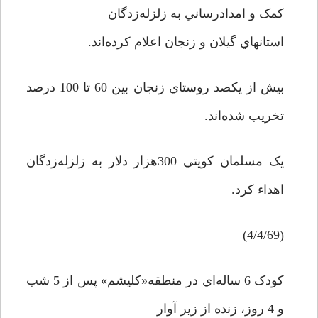
کمک و امدادرساني به زلزله‌زدگان
استانهاي گيلان و زنجان اعلام کرده‌اند.
بيش از يکصد روستاي زنجان بين 60 تا 100 درصد
تخريب شده‌اند.
يک مسلمان کويتي 300هزار دلار به زلزله‌زدگان
اهداء کرد.
(4/4/69)
کودک 6 ساله‌اي در منطقه«کليشم» پس از 5 شب
و 4 روز، زنده از زير آوار