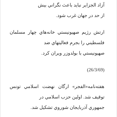
آزاد الجزاير نبايد باعث نگراني بيش
از حد در جهان غرب شود.
ارتش رژيم صهيونيستي خانه‌هاي چهار مسلمان
فلسطيني را بجرم فعاليتهاي ضد
صهيونيستي با بولدوزر ويران کرد.
(26/3/69)
هفته‌نامه«الفجر» ارگان نهضت اسلامي تونس
توقيف شد. اولين حزب اسلامي در
جمهوري آذربايجان شوروي تشکيل شد.