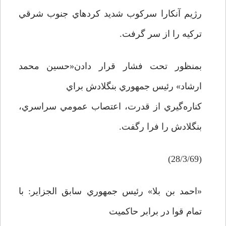
رژيم آنکارا سرکوب شديد کردهاي جنوب شرقي
ترکيه را از سر گرفت.
بمنظور تحت فشار قرار دادن«حسين محمد
ارشاد» رئيس جمهوري بنگلادش براي
کناره‌گيري از قدرت، اعتصاب عمومي سراسري،
بنگلادش را فرا رگفت.
(28/3/69)
«احمد بن بلا» رئيس جمهوري سابق الجزاير: با
تمام قوا در برابر حاکميت