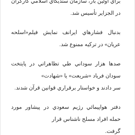
براي اولين بار، سازمان سنديکاي اسلامي کارگران
در الجزاير تأسيس شد.
بدنبال فشارهاي ايرانف نمايش فيلم«اسلحه
عريان» در ترکيه ممنوع شد.
صدها هزار سوداني طي تظاهراتي در پايتخت
سودان فرياد «شريعت» يا «شهادت»
سر دادند و خواستار برقراري قوانين قرآن شدند.
دفتر هواپيمائي رژيم سعودي در پيشاور مورد
حمله افراد مسلح ناشناس قرار
گرفت.