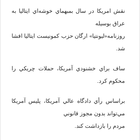
نقش امريکا در سال بمبهماي خوشه‌اي ايتاليا به
عراق بوسيله
روزنامه«ليونتيا» ارگان حزب کمونيست ايتاليا افشا
شد.
ساف براي خشنودي آمريکا، حملات چريکي را
محکوم کرد.
براساس رأي دادگاه عالي آمريکا، پليس آمريکا
مي‌تواند بدون مجوز قانوني
مردم را بازداشت کند.