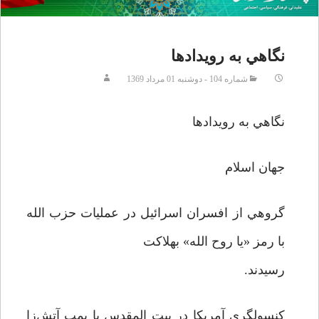
نگاهي به رويدادها
شماره 104 - دوشنبه 01 مرداد 1369
نگاهي به رويدادها
جهان اسلام
گروهي از افسران اسرائيل در عمليات حزب الله
با رمز «يا روح الله» بهلاکت
رسيدند.
کنسولگري آمريکا در بيت المقدس با بمب آتش‌زا