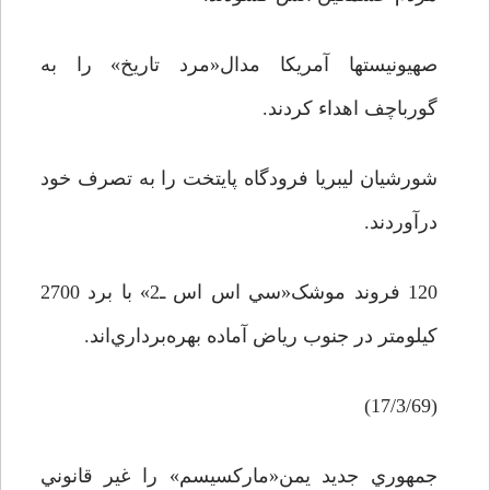
صهيونيستها آمريکا مدال«مرد تاريخ» را به
گورباچف اهداء کردند.
شورشيان ليبريا فرودگاه پايتخت را به تصرف خود
درآوردند.
120 فروند موشک«سي اس اس ـ2» با برد 2700
کيلومتر در جنوب رياض آماده بهره‌برداري‌اند.
(17/3/69)
جمهوري جديد يمن«مارکسيسم» را غير قانوني