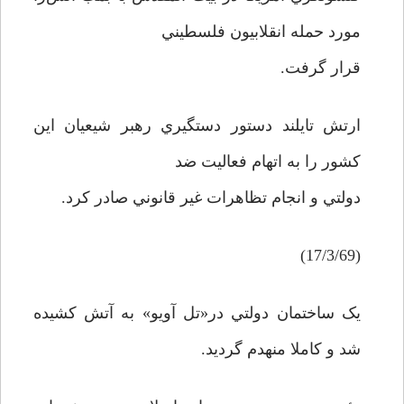
مورد حمله انقلابيون فلسطيني
قرار گرفت.
ارتش تايلند دستور دستگيري رهبر شيعيان اين
کشور را به اتهام فعاليت ضد
دولتي و انجام تظاهرات غير قانوني صادر کرد.
(17/3/69)
يک ساختمان دولتي در«تل آويو» به آتش کشيده
شد و کاملا منهدم گرديد.