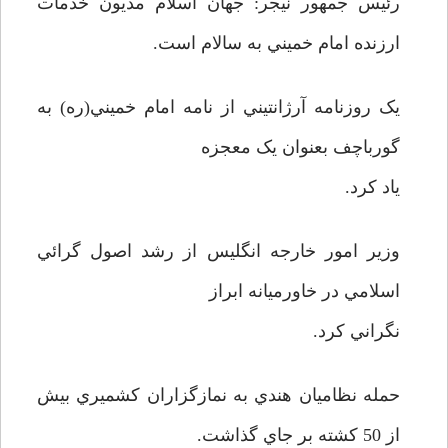
رئيس جمهور نيجر: جهان اسلام مديون خدمات
ارزنده امام خميني به سالام است.
يک روزنامه آرژانتيني از نامه امام خميني(ره) به
گورباچف بعنوان يک معجزه
ياد کرد.
وزير امور خارجه انگليس از رشد اصول گرائي
اسلامي در خاورميانه ابراز
نگراني کرد.
حمله نظاميان هندي به نمازگزاران کشميري بيش
از 50 کشته بر جاي گذاشت.