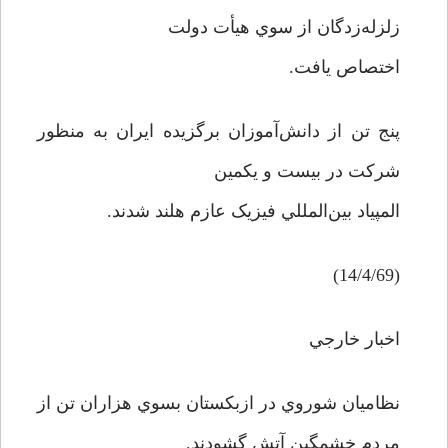
زلزله‌زدگان از سوي هيأت دولت
اختصاص يافت.
پنج تن از دانش‌آموزان برگزيده ايران به منظور
شرکت در بيست و يکمين
المپياد بين‌المللي فيزيک عازم هلند شدند.
(14/4/69)
اخبار خارجي
نظاميان شوروي در ازبکستان بسوي هزاران تن از
مردم خشمگين آتش گشودند.