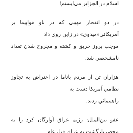
اسلام در الجزاير مي‌ايستم!
در دو انفجار مهيبي که در ناو هواپيما بر
آمريکائي«ميدوي» در ژاپن روي داد
موجب بروز حريق و کشته و مجروح شدن تعداد
نامشخصي شد.
هزاران تن از مردم پاناما در اعتراض به تجاوز
نظامي آمريکا دست به
راهپيمائي زدند.
عفو بين‌الملل: رژيم عراق آوارگان کرد را به
محض بازگشت به عراق قتل عام