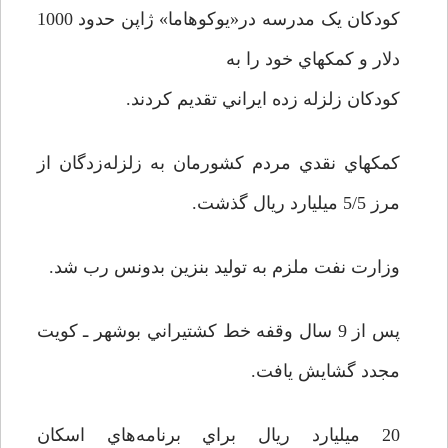
کودکان يک مدرسه در«يوکوهاما» ژاپن حدود 1000
دلار و کمکهاي خود را به
کودکان زلزله زده ايراني تقديم کردند.
کمکهاي نقدي مردم کشورمان به زلزله‌زدگان از
مرز 5/5 ميليارد ريال گذشت.
وزارت نفت ملزم به توليد بنزين بدونس رب شد.
پس از 9 سال وقفه خط کشتيراني بوشهر ـ کويت
مجدد گشايش يافت.
20 ميليارد ريال براي برنامه‌هاي اسکان