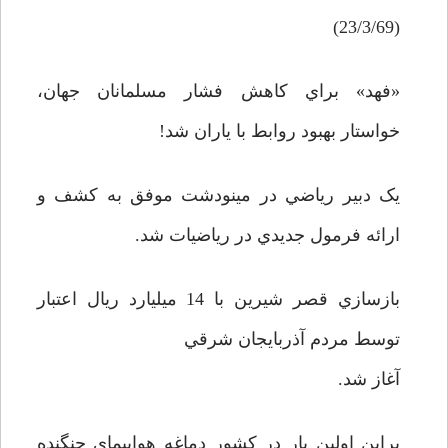
(23/3/69)
«فهد» براي کاهش فشار مسلمانان جهان،
خواستار بهبود روابط با ياران شد!
يک دبير رياضي در مينودشت موفق به کشف و
ارائه فرمول جديدي در رياضيات شد.
بازسازي قصر شيرين با 14 ميليارد ريال اعتبار
توسط مردم آذربايجان شرقي
آغاز شد.
براين اولين بار در کشور دماغه هواپيماي جنگنده