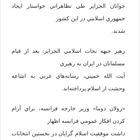
جوانان الجزاير طي تظاهراتي خواستار ايجاد
جمهوري اسلامي در اين کشور
شدند.
رهبر جبهه نجات اسلامي الجزاير: بعد از قيام
مسلمانان در ايران به رهبري
آيت الله خميني، رسانه‌هاي غربي به اشاعه
وحشت از اسلام پرداخته‌اند.
«رولان دوما» وزير خارجه فرانسه، براي آرام
کردن افکار عمومي فرانسه اظهار
داشت موفقيت اسلام گرايان در نخستين انتخابات