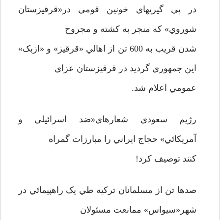
در پي گيريهاي خونين قومي در«قرقيزستان
شوروي» که منجر به کشته و مجروح
شدن قريب به 600 تن از اهالي «قرقيز» و «ازبک»
اين جمهوري گرديد در قرقيزستان عزاي
عمومي اعلام شد.
رژيم سعودي شعارهاي«ضد اسرائيلي و
آمريکائي» حجاج ايراني را مبارزات گمراه
کنند توصيف کرد!
صدها تن از مسلمانان ترکيه طي يک راهپيمائي در
شهر«سيواس» ممانعت مسئولان