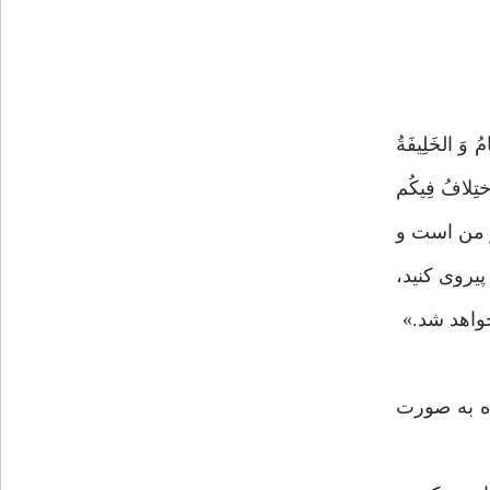
 الخَلِيفَةُ
اختِلافُ فِيكُم
د از من است و
پيروى كنيد،
خواهد شد.»
اه به صورت