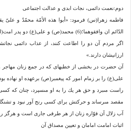
دوم:نعمت دائمى، نجات ابدى و عدالت اجتماعى
فاطمه زهرا(س) فرمود: «أبوا هذه الأمّة محمّدٌ و علىّ يقي
الدّائم ان وافقوهما؛(6) محمد(ص) و على(ع) 
اگر مردم آن دو را اطاعت كنند، از عذاب دائمى نجاتشان 
ارزانيشان دارند.»
آن حضرت در بخشى از خطبه‏اى كه در جمع زنان مهاجر و انصا
على(ع) را بر زمام امور كه پيغمبر(ص) برعهده او نهاده بود،
راست مى‏برد و حق هر يك را به او مى‏سپرد، چنان كه كسى 
مقصد مى‏رساند و حركتش براى كسى رنج آور نبود و تشنگ
آب زلال آن فوّاره زنان از هر طرفى جارى است و هرگز رنگ
اثبات امامت امامان و تعيين مصداق آن‏