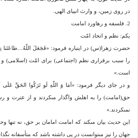
در روى زمين، و وارث انبياى الهى.
2. فلسفه و رهاورد امامت‏
يكم: نظم و اتحاد امّت‏
را سبب برقرارى نظم (اجتماعى) براى امّت (اسلامى) و ا
است.»
حق(امامت) را به اهلش واگذار مى‏كردند و از عترت و رس
نمى‏كردند.»
اين حديث بيان مى‏كند كه امامت امامان بر حق، نه تنها 
جهان را نيز مى‏توانست در پى داشته باشد كه متأسفانه نگ