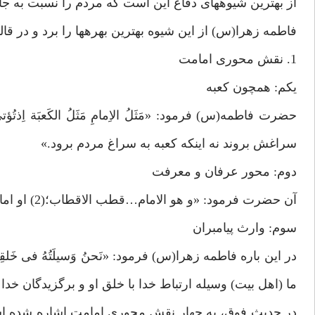
از بهترين شيوه‏هاى دفاع اين است كه مردم را نسبت به ج
فاطمه زهرا(س) از اين شيوه بهترين بهره‏ها را برد و در قا
1. نقش محورى امامت‏
يكم: همچون كعبه‏
سراغش بروند نه اينكه كعبه به سراغ مردم برود.»
دوم: محور عرفان و معرفت‏
آن حضرت فرمود: «و هو الامام…قطب الاقطاب؛(2) او امام است…و مركز توجّه همه عارفان(و خداپرستان) مى‏باشد.»
سوم: وارث پيامبران‏
ما (اهل بيت) وسيله ارتباط خدا با خلق او و برگزيدگان خدا
در حديث فوق، به چهار نقش محورى امامت اشاره شده است