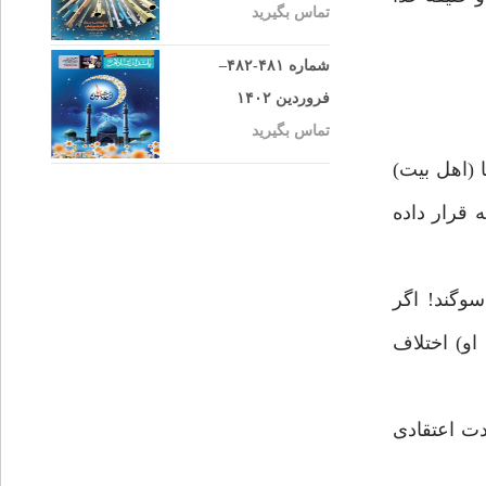
تماس بگیرید
شماره ۴۸۱-۴۸۲–
فروردین ۱۴۰۲
تماس بگیرید
ُرقَة؛(4) خداوند اطاعت و پيروى ما (اهل بيت)
 قرار داده
هِ وَ اتَّبَعُوا عِترَةَ نَبيّهِ لَمَا اختَلَفَ فِى اللّهِ اثنَان؛(5) به خدا سوگند! اگر
او) اختلاف
دت اعتقادى