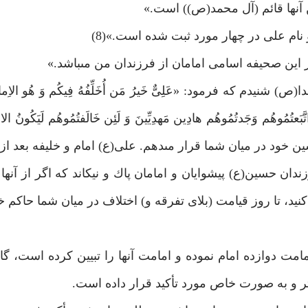
 آنها قائم (آل محمد(ص)) است.»
نام على در چهار مورد ثبت شده است.»(8)
ه فرمود: «عَلِىٌّ خَيرُ مَن أُخَلِّفُهُ فِيكُم وَ هُو الاِمامُ وَ
بَعتُمُوهُم وَجَدتُمُوهُم هادِين مَهدِيِّينَ وَ لَئِن خَالَفتُمُوهُم لَيَكُونُ ال
 كه او را جانشين خود در ميان شما قرار مى‏دهم. على(ع) امام و خليفه بع
ان حسين(ع) پيشوايان و امامان پاك و نيك‏اند كه اگر از آنها 
ت كنيد، تا روز قيامت (بلاى تفرقه و) اختلاف در ميان شما حاكم 
مت دوازده امام نموده و امامت آنها را تبيين كرده است، گ
تر و به صورت خاص مورد تأكيد قرار داده است.