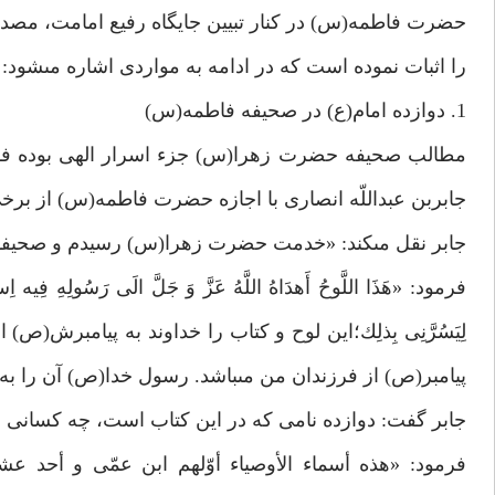
حضرت فاطمه(س) در كنار تبيين جايگاه رفيع امامت، مصداق 
را اثبات نموده است كه در ادامه به مواردى اشاره مى‏شود:
1. دوازده امام(ع) در صحيفه فاطمه(س)
مطالب صحيفه حضرت زهرا(س) جزء اسرار الهى بوده فقط
جابربن عبداللّه انصارى با اجازه حضرت فاطمه(س) از برخى
جابر نقل مى‏كند: «خدمت حضرت زهرا(س) رسيدم و صحيفه‏ا
فرمود: «هَذَا اللَّوحُ أَهدَاهُ اللَّهُ عَزَّ وَ جَلَّ الَى رَسُولِهِ فِيه ا
لِيَسُرَّنِى بِذلِك؛اين لوح و كتاب را خداوند به پيامبرش
پيامبر(ص) از فرزندان من مى‏باشد. رسول خدا(ص) آن را به
جابر گفت: دوازده نامى كه در اين كتاب است، چه كسانى مى
فرمود: «هذه أسماء الأوصياء أوّلهم ابن عمّى و أحد عشر 