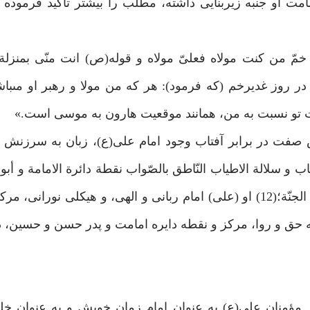
امت او جنبه زيربنايى داشته، مطلب را بيشتر تأكيد فرموده
خمّ من كنت مولاه فعلىّ مولاه و قوله(ص) انت منّى بمنزل
را در روز غديرخم (كه فرمود): هر كه من مولا و رهبر او مى‏ب
 تو نسبت به من، همانند موقعيت هارون به موسى است.»
ش صفت در برابر آفتاب وجود امام على(ع)، زبان به سرزنش 
طاب و سلالة الاطياب النّاطق بالصّواب نقطة دائرة الامامة و أبو
و الحسين الّذين هما ريحانتى رسول اللّه سيّدى شباب اهل الجنّة؛(12) او (على) امام ربانى و الهى، و هيكلى
 به حق و روا، مركز و نقطه دايره امامت و پدر حسن و حسين، 
ؤمنان على(ع) به عنوان امام زمان خويش و به عنوان خلي