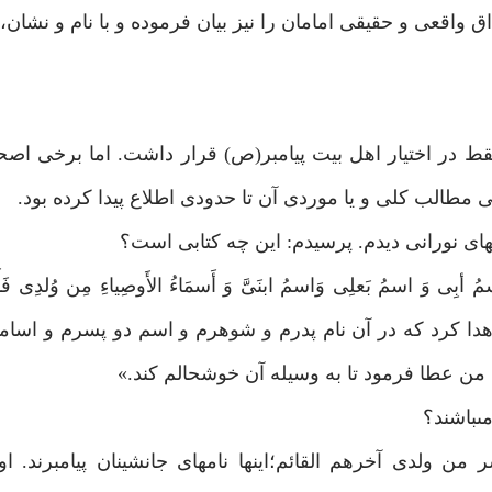
واقعى و حقيقى امامان را نيز بيان فرموده و با نام و نشان، 
 در اختيار اهل بيت پيامبر(ص) قرار داشت. اما برخى اص
 مطالب كلى و يا موردى آن تا حدودى اطلاع پيدا كرده بود.
ى نورانى ديدم. پرسيدم: اين چه كتابى است؟
ِسمُ أبِى وَ اسمُ بَعلِى وَاسمُ ابنَىَّ وَ أَسمَاءُ الأَوصِياءِ مِن وُلدِى فَأَ
(ص) اهدا كرد كه در آن نام پدرم و شوهرم و اسم دو پسرم و اسا
 من عطا فرمود تا به وسيله آن خوشحالم كند.»
‏باشند؟
من ولدى آخرهم القائم؛اينها نامهاى جانشينان پيامبرند. او