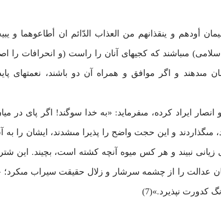
مان أودهم و ينقذانهم من العذاب الدّائم ان أطاعوهما و يبيحا
دو پدر امت(اسلامى) مى‏باشند كه كجيهاى آنان را راست (و انحرافات را اص
مى‏دهند و اگر موافق و همراه آن دو باشند، نعمتهاى پايدا
ر ايراد كرده، مى‏فرمايد: «به خدا سوگند! اگر پاى در ميان م
 مى‏گذاردند و اين حجت واضح را پذيرا مى‏شدند، ايشان را به آ
زيانى نبيند و هر كس ميوه آنچه كشته است، بچيند. اين شتر 
ان عدالت را از چشمه سرشار و زلال حقيقت سيراب مى‏كرد؛ 
 كدورت نپذيرد.»(7)