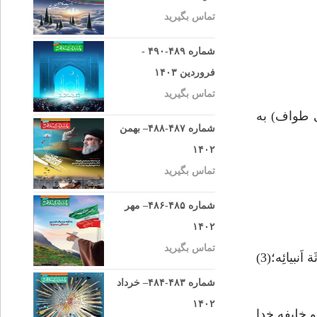
تماس بگیرید
شماره ۴۸۹-۴۹۰ -
فروردین ۱۴۰۳
تماس بگیرید
 بايد مردم (براى طواف) به
شماره ۴۸۷-۴۸۸– بهمن
۱۴۰۲
تماس بگیرید
شماره ۴۸۵-۴۸۶– مهر
۱۴۰۲
تماس بگیرید
در اين باره فاطمه زهرا(س) فرمود: «نَحنُ وَسيلَتُهُ فى خَلقِه وَ نحن خاصَّتُهُ وَ مَحَلُّ قُدسِهِ وَ نَحنُ حُجَّتُهُ فى غَيبِهِ وَ نحن وَرَثَة اَنبيائِه؛(3)
شماره ۴۸۳-۴۸۴– خرداد
۱۴۰۲
 خليفه خدا