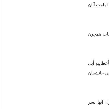
امامت آنان
حاب همچون
عطَانِيهِ أَبِى
مى جانشينان
ل آنها پسر