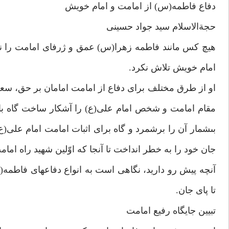
دفاع فاطمه(س) از امامت و امام خويش‏
حجةالاسلام سيد جواد حسينى
هيچ كس مانند فاطمه زهرا(س) عمق و ژرفاى امامت را نشن
امام خويش تلاش نكرد.
او از طرق مختلف براى دفاع از امامت امامان بر حق، سع
مقام امامت و شخص امام على(ع) را آشكار ساخت گاه با من
بى‏شمار آن را برشمرد و گاه براى اثبات امامت امام على(ع)
جان خود را به خطر انداخت تا آنجا كه اوّلين شهيد راه اما
آنچه پيش رو داريد، نگاهى است به انواع دفاع‏هاى فاطمه
تا پاى جان.
تبيين جايگاه رفيع امامت‏