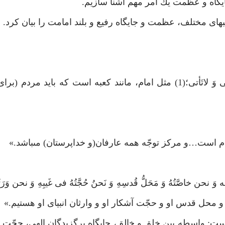
ايگاه و عظمت يك امر مهم آشنا سازيم.
لبهاى مختلف، عظمت و جايگاه رفيع و بلند امامت را بيان كرد.
حضرت فاطمه(س) فرمود: «مَثَلُ الاِمامِ مَثَلُ الكَعبَة اِذتُؤتى وَ لاتَأتى؛(1) مثل امام، مانند كعبه است كه
 و محل قدس او و حجّت آشكار او و وارثان انبياى او هستيم.»
: واسطه بين خلق و خالق، جايگاه برگزيدگان الهى، حجّت و