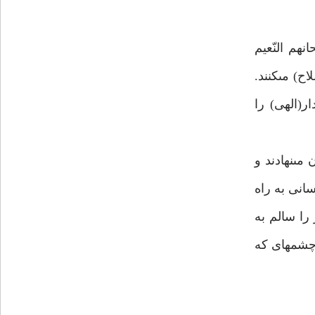
نهم النّعيم
لاح) مى‏كنند.
ر(الهى) را
ى‏نهادند و
سانى به راه
را سالم به
چشمه‏اى كه