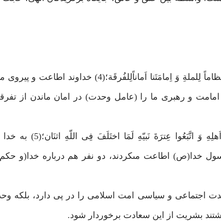
حضرت زهرا(س) در اين‏باره فرمود: «فَجَعَلَ اللّهُ…طاعَتَنا نِظاماً لِلملةِ وَ اِمامَتَنا اَماناًلِلف
مامت و رهبرى ما را (عامل وحدت) در امان ماندن از تفرقه
و در جاى ديگر فرمود: «اَمَا وَ اللّهِ لَو تَرَكُوا الحَقَّ عَلَى اَهلِ
ول خدا(ص) اطاعت مى‏كردند، دو نفر هم درباره خدا(و حكم 
وحدت اجتماعى و سياسى امت اسلامى را در پى دارد، بلكه وح
ذاشتند بشريت از اين سعادت برخوردار شود.