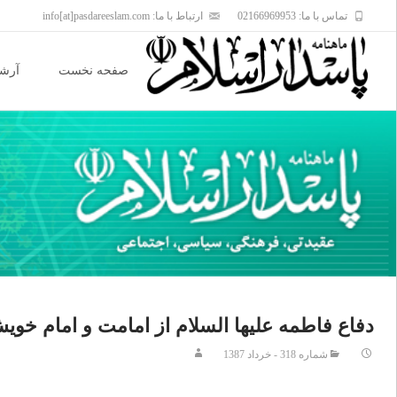
تماس با ما: 02166969953
ارتباط با ما: info[at]pasdareeslam.com
Skip
to
صفحه نخست
آرشی
content
دفاع فاطمه عليها السلام از امامت و امام خوي
شماره 318 - خرداد 1387