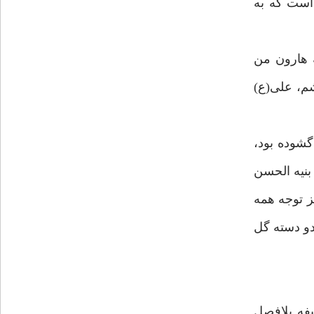
 است كه به
ة هارون من
اشم، على(ع)
گشوده بود،
 بنيه الحسن
 نورانى، مركز توجه همه
دو دسته گل
فه بلافصل