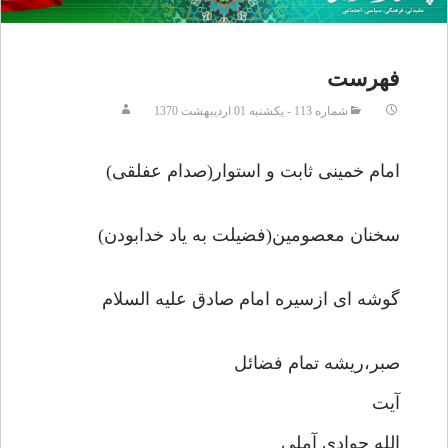
فهرست
شماره 113 - يکشنبه 01 ارديبهشت 1370
امام خمینی ثابت و استوار(صدام عفلقی)
سخنان معصومین(فضیلت به یاد خدابودن)
گوشه ای ازسیره امام صادق علیه السلام
صبر،ریشه تمام فضائل
آیت
الله جوادی آملی