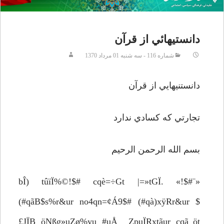
دانستيهائي از قرآن
شماره 116 - سه شنبه 01 مرداد 1370
دانستنيهايي از قرآن
تجارتي که کسادي ندارد
بسم الله الرحمن الرحيم
«¨bÎ) tûïÏ%©!$# cqè=÷Gt |=»tGÏ. «!$#
(#qãB$s%r&ur no4qn=¢Á9$# (#qà)xÿRr&ur $
£JÏB öNßg»uZø%yu #uÅ ZpuÏRxtãur cqã_öt