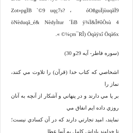
Zot»pgÏB `©9 uqç7s? ، óOßguÏjùuqãÏ9
öNèduqã_é& NèdyÌtur `ÏiB ÿ¾Ï&Î#ôÒsù 4
¼çm¯RÎ) Öqàÿxî Öqà6x© ».
(سوره فاطر- آيه 29و 30)
اشخاصي که کتاب خدا (قرآن) را تلاوت مي کنند،
نماز را
بر پا مي دارند و در پنهاني و آشکار از آنچه به آنان
روزي داده ايم انفاق مي
نمايند، اميد تجارتي دارند که در آن کسادي نيست؛
تا خداوند پاداش کامل به آنها عطا