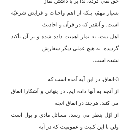
حق نمي گردد، لذا بر پا داشتن نماز
بسيار مهمّ، بلکه از اهم واجبات و فرايض شرعيّه
است. و آنقدر که در قرآن و احاديث
اهل بيت، به نماز اهميت داده شده و بر آن تأکيد
گرديده، به هيچ عملي ديگر سفارش
نشده است.
3-انفاق: در اين آيه آمده است که
از آنچه به آنها داده ايم، در پنهاني و آشکارا انفاق
مي کنند. هرچند در انفاق آنچه
از اوّل بنظر مي رسد، مسائل مادي و پول است
ولي با اين کليت و عموميت که در آيه