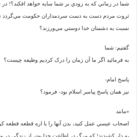
شما در زماني که به زودي بر شما سايه خواهد افکند؟! در
ثروت مردم دست به دست سردمداران حکومت مي‌گردد نسب
نسبت به دشمنان خدا دوستي مي‌ورزند؟
گفتيم: شما
به فرمائيد اگر ما آن زمان را درک کرديم وظيفه چيست؟
پاسخ امام-
نيز همان پاسخ پيامبر اسلام بود- فرمود؟
«مانند
اصحاب عيسي عمل کنيد، بدن آنها را با اره قطعه قطعه کردند
به دار کشيدند! که مرگ در اطاعت خدا بهتر از زندگي در