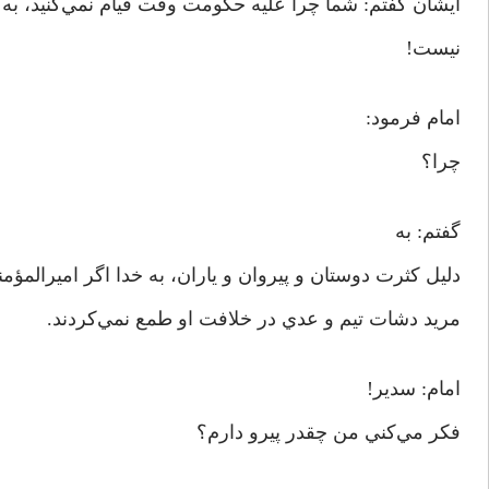
ايشان گفتم: شما چرا عليه حکومت وقت قيام نمي‌کنيد، به
نيست!
امام فرمود:
چرا؟
گفتم: به
دليل کثرت دوستان و پيروان و ياران، به خدا اگر اميرالمؤمن
مريد دشات تيم و عدي در خلافت او طمع نمي‌کردند.
امام: سدير!
فکر مي‌کني من چقدر پيرو دارم؟