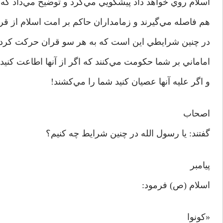
اسلام روي خواهد داد پيشگويي مي‌کرد و توضيح مي‌داد که د
هم فاصله مي‌گيرند و زمامداران حاکم بر امت اسلام از ق
در چنين شرايطي اين است که به هر سو قران حرکت کرد هم
اماماني بر شما حکومت مي‌کنند که اگر از آنها اطاعت کنيد
و اگر عليه آنها عصيان کنيد شما را مي‌کشند!
اصحاب
گفتند: يا رسول الله در چنين شرايط چه کنيم؟
پيامبر
اسلام (ص) فرمود:
«کونوا