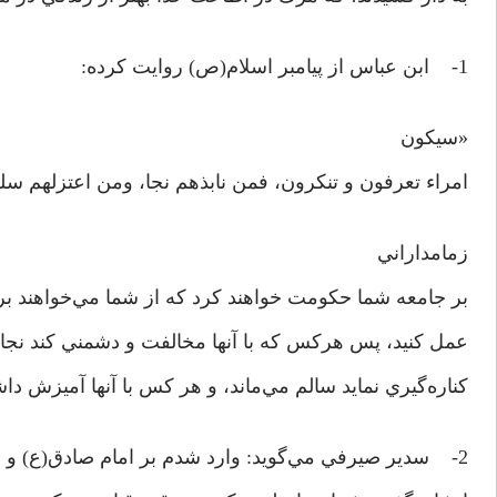
1- ابن عباس از پيامبر اسلام‌(ص) روايت کرده:
«سيکون
امراء تعرفون و تنکرون، فمن نابذهم نجا، ومن اعتزلهم س
زمامداراني
بر جامعه شما حکومت خواهند کرد که از شما مي‌خواهند برخ
عمل کنيد، پس هرکس که با آنها مخالفت و دشمني کند نجات 
کناره‌گيري نمايد سالم مي‌ماند، و هر کس با آنها آميزش دا
2- سدير صيرفي مي‌گويد: وارد شدم بر امام صادق‌(ع) و به