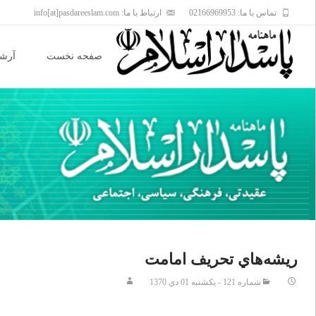
تماس با ما: 02166969953
ارتباط با ما: info[at]pasdareeslam.com
Skip
to
صفحه نخست
آرشی
content
ريشه‌هاي تحريف امامت
شماره 121 - يکشنبه 01 دي 1370