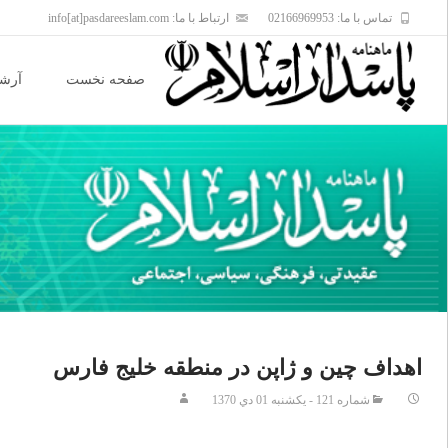
تماس با ما: 02166969953
ارتباط با ما: info[at]pasdareeslam.com
Skip
to
صفحه نخست
آرشی
content
اهداف چين و ژاپن در منطقه خليج فارس
شماره 121 - يکشنبه 01 دي 1370