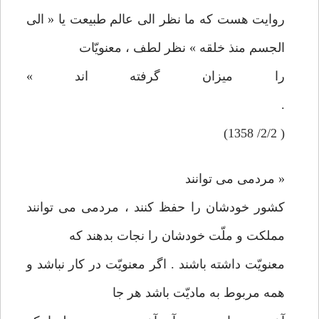
روايت هست كه ما نظر الی عالم طبيعت يا « الی
الجسم منذ خلقه » نظر لطف ، معنويّات
را ميزان گرفته اند »
.
( 2/2/ 1358)
« مردمی می توانند
كشور خودشان را حفظ كنند ، مردمی می توانند
مملكت و ملّت خودشان را نجات بدهند كه
معنويّت داشته باشند . اگر معنويّت در كار نباشد و
همه مربوط به ماديّت باشد هر جا