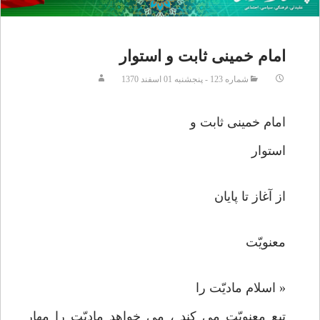
امام خمینی ثابت و استوار
شماره 123 - پنجشنبه 01 اسفند 1370
امام خمينی ثابت و
استوار
از آغاز تا پايان
معنويّت
« اسلام ماديّت را
تبع معنويّت می كند ، می خواهد ماديّت را مهار