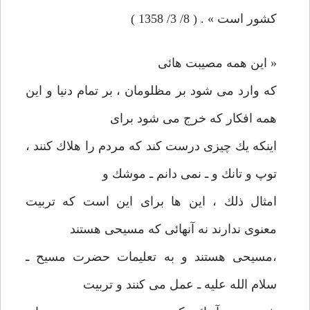
كشور است » . ( 8/ 3/ 1358 )
« اين همه مصيبت هائی
كه وارد می‌ شود بر مظلومان ، بر تمام دنيا و اين
همه افكار كه خرج می شود برای
اينكه يك چيزی درست كند كه مردم را هلاك كنند ،
توپ و تانك و ـ نمی دانم ـ موشك و
امثال ذلك ، اين ها برای اين است كه تربيت
معنوی ندارند نه آنهائی كه مسيحی هستند
،‌مسيحی هستند و به تعليمات حضرت مسيح ـ
سلام الله عليه ـ عمل می كنند و تربيت