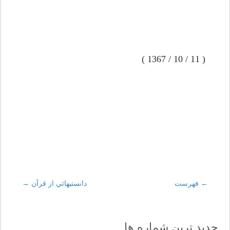
( 11 / 10 / 1367 )
←
Post
فهرست
دانستيهائي از قرآن
→
navigation
جدید ترین شماره ها