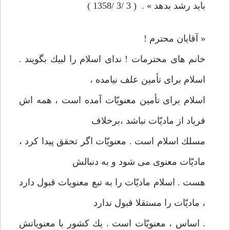
بايد رشد بدهد » . ‌ ( 3 /3 /1358 )
« آقايان محترم !
خانم های محترمات ! ندای اسلام را لبيك بگويند .
اسلام برای تأمين علف نيامده ،
اسلام برای تأمين معنويّات آمده است ، همه اش
فرياد از ماديّات نباشد ،‌برخلاف
مسلك اسلام است . معنويّات اگر تحقق پيدا كرد ،
ماديّات معنوی می شود و به دنبالش
هست . اسلام ماديّات را به تبع معنويات قبول دارد
، ماديّات را مستقلا قبول ندارد
. اساس ، معنويّات است . يك كشور با معنوياتش