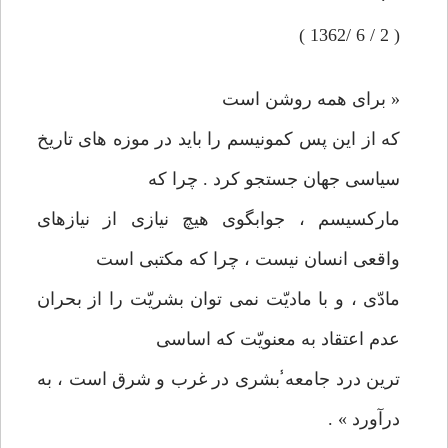
( 2 / 6 /1362 )
« برای همه روشن است
كه از اين پس كمونيسم را بايد در موزه های تاريخ
سياسی جهان جستجو كرد . چرا كه
ماركسيسم ، جوابگوی هيچ نيازی از نيازهای
واقعی انسان نيست ، چرا كه مكتبی است
مادّی ، و با ماديّت نمی توان بشريّت را از بحران
عدم اعتقاد به معنويّت كه اساسی
ترين درد جامعه̾ بشری در غرب و شرق است ، به
درآورد » .