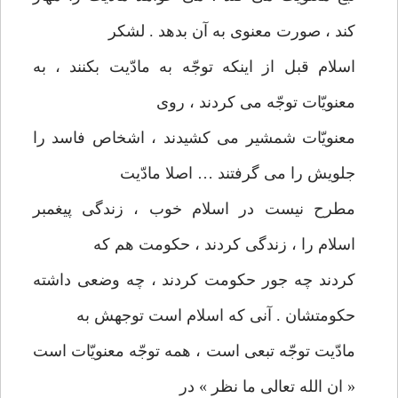
كند ، صورت معنوی به آن بدهد . لشكر
اسلام قبل از اينكه توجّه به مادّيت بكنند ، به
معنويّات توجّه می‌ كردند ، روی
معنويّات شمشير می كشيدند ، اشخاص فاسد را
جلويش را می گرفتند … اصلا مادّيت
مطرح نيست در اسلام خوب ، زندگی پيغمبر
اسلام را ، زندگی كردند ، حكومت هم كه
كردند چه جور حكومت كردند ، چه وضعی داشته
حكومتشان . آنی كه اسلام است توجهش به
مادّيت توجّه تبعی است ، همه توجّه معنويّات است
« ان الله تعالی ما نظر » در