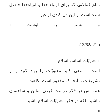
تمام كمالاتی كه برای اولياء خدا و انبياء‌خدا حاصل
شده است از اين دل كندن از غير
و بستن به اوست »
.
( 21 /3/62 )
«معنويّات اساس اسلام
است . سعی كنيد معنويّات را زياد كنيد و از
تشريفات تا آنجا كه مقدور است بكاهيد .
همه اش در فكر درست كردن سالن و ساختمان
نباشيد بلكه در فكر معنويّات اسلام باشيد
» .