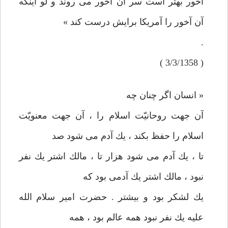
آخور بهتر است سر آن آخور می روند و لو اينكه
آن آخور را آمريكا برايش درست كند »
.
( 3/3/1358 )
« انسان اگر چنان چه
آن جهت روحانيّت اسلام را ، آن جهت معنويّت
اسلام را حفظ بكند ، يك آدم می‌ شود صد
تا ، يك آدم می شود هزار تا ، مالك اشتر يك نفر
نبود ، مالك اشتر يك آدمی بود كه
يك لشكر بود و بيشتر . حضرت امير سلام الله
عليه يك نفر نبود همه عالم بود ، همه