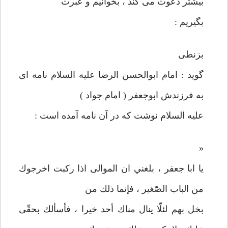
بيشتر دعوت می كند ، بخوانيم و عبرت
بگيريم :
بزنطی
گويد : امام ابوالحسن الرضا عليه السلام نامه ای
به فرزندش ابوجعفر ( امام جواد )
عليه السلام نوشت كه در آن نامه آمده است :
«
يا ابا جعفر ، بلغني ان الموالی اذا ركبت اخرجوك
من الباب الصّغير ، فإنما ذلك من
بخل بهم لئلّا ينال مناك أحد خيرا ، فأسألك بحقّی