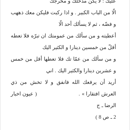
عليك : لا يكن مدخلك و مخرجك
الّا من الباب الكبير . و اذا ركبت فليكن معك ذههب
و فضّه ، ثم لا يسألك أحد الّا
أعطيته و من سألك من عمومتك ان تبرّه فلا تعطه
أقلّ من خمسين دينارا و الكثير اليك
و من سألك من عمّا تك فلا تعطها أقل من خمس
و عشرين دينارا والكثير اليك . اني
أريد أن يرفعك الله فانفق و لا تخش من ذي
العرش افتقارا » . ( عيون اخبار
الرضا ـ ج
2 ـ ص 8 )