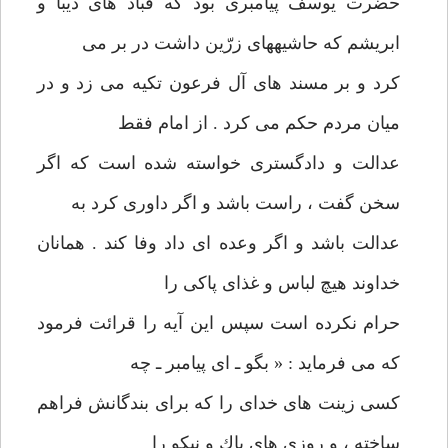
حضرت يوسف پيامبری بود كه قباد های ديبا و
ابريشم كه حاشيههای زرّين داشت در بر می
كرد و بر مسند های آل فرعون تكيه می زد و در
ميان مردم حكم می كرد . از امام فقط
عدالت و دادگستری خواسته شده است كه اگر
سخن گفت ، راست باشد و اگر داوری كرد به
عدالت باشد و اگر وعده ای داد وفا كند . همانان
خداوند هيچ لباس و غذای پاكی را
حرام نكرده است سپس اين آيه را قرائت فرمود
كه می فرمايد : « بگو ـ ای پيامبر ـ چه
كسی زينت های خدای را كه برای بندگانش فراهم
ساخته ، و روزی های پاك و نيكو را