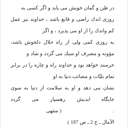
در ظن و گمان خويش می يابد و اگر كسی به
روزی اندك راضی و قانع باشد ، خداوند نيز عمل
كم واندك را از او می پذيرد ، و اگر
به روزی كمی ولی از راه حلال دلخوش باشد،
مؤونه و مصرف او سبك می گردد و شاد و
خرسند خواهد بود و خداوند راه و چاره را در برابر
تمام بليّات و مصائب دنيا به او
نشان می دهد و او به سلامت از دنيا به سوی
جايگاه ابديش رهسپار می گردد
. ( منتهی
الآمال ـ ج 2 ـ ص 187 )