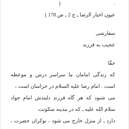
. (
عيون اخبار الرضا ـ ج 2 ـ ص 178 )
سفارشی
عجيب به فرزند
حقّا
كه زندگی امامان ما سراسر درس و موعظه
است . امام رضا عليه السلام در خراسان است ،
می شنود كه هر گاه فرزند دلبندش امام جواد
سلام الله عليه ـ كه در مدينه سكونت
دارد ـ از منزل خارج می شود ، نوكران حضرت ،