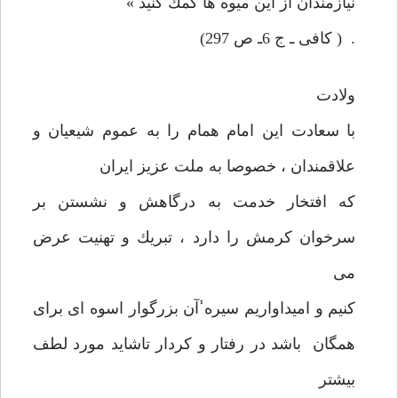
نيازمندان از اين ميوه ها كمك كنيد »
. ( كافی ـ ج 6ـ ص 297)
ولادت
با سعادت اين امام همام را به عموم شيعيان و
علاقمندان ، خصوصا به ملت عزيز ايران
كه افتخار خدمت به درگاهش و نشستن بر
سرخوان كرمش را دارد ، تبريك و تهنيت عرض
می
كنيم و اميداواريم سيره̾ آن بزرگوار اسوه ای برای
همگان باشد در رفتار و كردار تاشايد مورد لطف
بيشتر