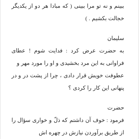
ببينم و نه تو مرا ببينی ( كه مبادا هر دو از يكديگر
خجالت بكشيم . )
سليمان
به حضرت عرض كرد : فدايت شوم ! عطای
فراوانی به اين مرد بخشيدی و او را مورد مهر و
عطوفت خويش قرار دادی ، چرا از پشت در و در
پنهانی اين كار را كردی ؟
حضرت
فرمود : خوف آن داشتم كه ذلّ و خواری سؤال را
از طريق برآوردن نيازش در چهره اش