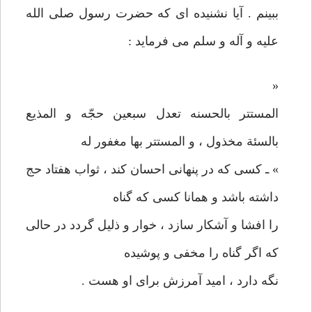
ببينم . آيا نشنيده ای كه حضرت رسول صلی الله
عليه و آله و سلم می فرمايد :
«
المستتر بالحسنه تعدل سبعين حجّه و المذيع
بالسئة مخذول ، و المستتر بها مغفور له
» ـ كسی كه در پنهانی احسان كند ، ثواب هفتاد حج
داشته باشد و همانا كسی كه گناه
را افشا و آشكار سازد ، خوار و ذليل گردد در حالی
كه اگر گناه را مخفی و پوشيده
نگه دارد ، اميد آمرزش برای او هست .