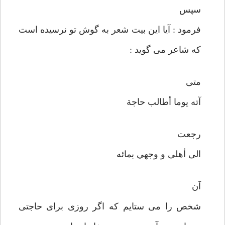
سپس
فرمود : آيا اين بيت شعر به گوش تو نرسيده است
كه شاعر می گويد :
متی
آته يوما أطالب حاجة
رجعت
الی أهلی و وجهي بمائه
آن
شخص را می ستايم كه اگر روزی برای حاجتی