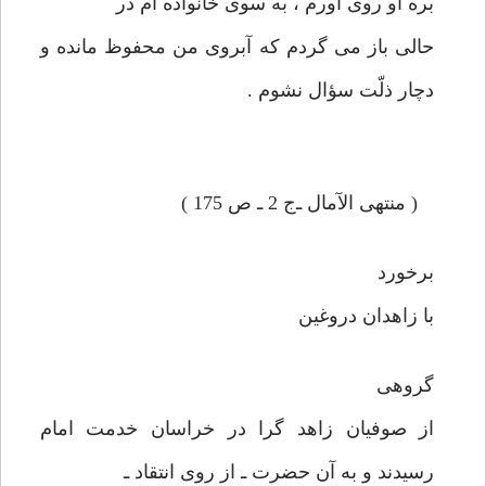
بره او روی آورم ، به سوی خانواده ام در
حالی باز می گردم كه آبروی من محفوظ مانده و
دچار ذلّت سؤال نشوم .
( منتهی الآمال ـ‌ج 2 ـ ص 175 )
برخورد
با زاهدان دروغين
گروهی
از صوفيان زاهد گرا در خراسان خدمت امام
رسيدند و به آن حضرت ـ از روی انتقاد ـ