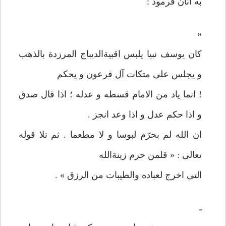
به آنان فرمود :
«
كان يوسف نبيا يلبس اقبيةالديباج المرزدة بالذهب
و يجلس علی متكات آل فرعون و يحكم
! انما ياد من الامام قسطه و عدله ؛ اذا قال صدق
و اذا حكم عدل و اذا وعد انجز .
ان الله لم بحرّم لبوسا و لا مطعما . ثم تلا قوله
تعالی : « قلمن حرم زينة‌الله
التی اخرج لعباده والطيبات من الرزق » .
ـ