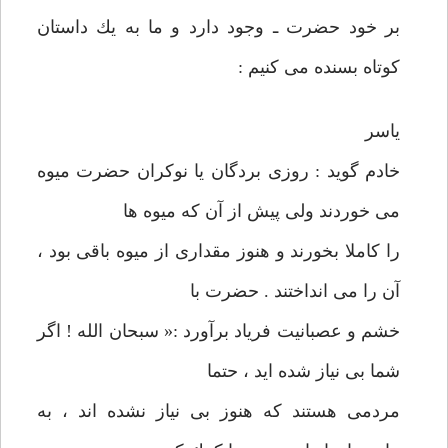
بر خود حضرت ـ وجود دارد و ما به يك داستان
كوتاه بسنده می كنيم :
ياسر
خادم گويد : روزی بردگان يا نوكران حضرت ميوه
می خوردند ولی پيش از آن كه ميوه ها
را كاملا بخورند و هنوز مقداری از ميوه باقی بود ،
آن را می انداختند . حضرت با
خشم و عصبانيت فرياد برآورد :‌« سبحان الله ! اگر
شما بی نياز شده ايد ، حتما
مردمی هستند كه هنوز بی نياز نشده اند ، به