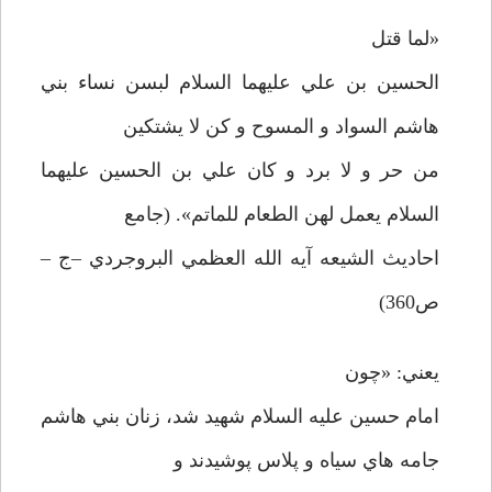
«لما قتل
الحسين بن علي عليهما السلام لبسن نساء بني
هاشم السواد و المسوح و کن لا يشتکين
من حر و لا برد و کان علي بن الحسين عليهما
السلام يعمل لهن الطعام للماتم». (جامع
احاديث الشيعه آيه الله العظمي البروجردي –ج –
ص360)
يعني: «چون
امام حسين عليه السلام شهيد شد، زنان بني هاشم
جامه هاي سياه و پلاس پوشيدند و