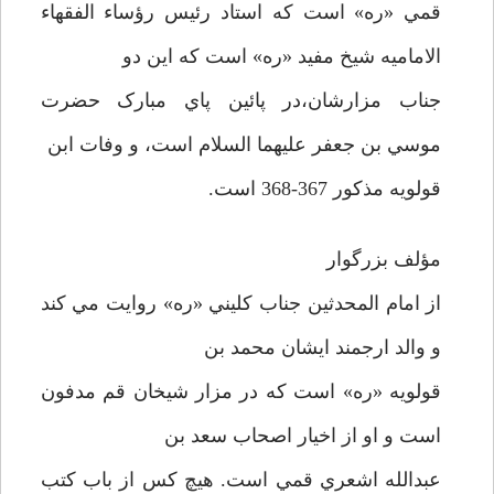
قمي «ره» است که استاد رئيس رؤساء الفقهاء
الاماميه شيخ مفيد «ره» است که اين دو
جناب مزارشان،در پائين پاي مبارک حضرت
موسي بن جعفر عليهما السلام است، و وفات ابن
قولويه مذکور 367-368 است.
مؤلف بزرگوار
از امام المحدثين جناب کليني «ره» روايت مي کند
و والد ارجمند ايشان محمد بن
قولويه «ره» است که در مزار شيخان قم مدفون
است و او از اخيار اصحاب سعد بن
عبدالله اشعري قمي است. هيچ کس از باب کتب