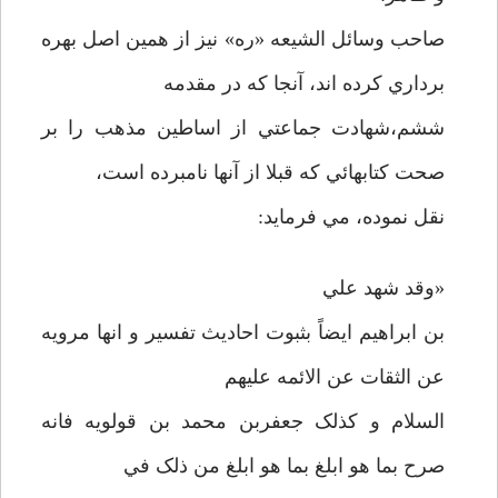
صاحب وسائل الشيعه «ره» نيز از همين اصل بهره
برداري کرده اند، آنجا که در مقدمه
ششم،شهادت جماعتي از اساطين مذهب را بر
صحت کتابهائي که قبلا از آنها نامبرده است،
نقل نموده، مي فرمايد:
«وقد شهد علي
بن ابراهيم ايضاً بثبوت احاديث تفسير و انها مرويه
عن الثقات عن الائمه عليهم
السلام و کذلک جعفربن محمد بن قولويه فانه
صرح بما هو ابلغ بما هو ابلغ من ذلک في