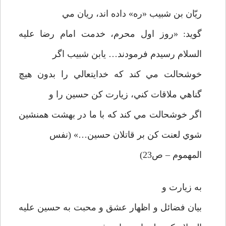
ريّان بن شبيب «ره» داده اند، ريان مي
گويد: «روز اول محرم، خدمت امام رضا عليه
السلام رسيدم فرمودند… يابن شبيب اگر
خوشحالت مي کند که خدايتعالي را بدون هيچ
گناهي ملاقات کني، زيارت کن حسين را و
اگر خوشحالت مي کند که با ما در بهشت همنشين
شوي لعنت کن بر قاتلان حسين…» (نفس
المهموم – ص23)
به زيارت و
بيان فضائل و اظهار عشق و محبت به حسين عليه