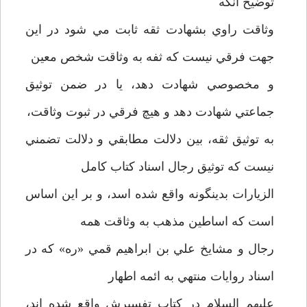
توضيح آنکه
وثاقت راوي بشهادت ثقه ثابت مي شود در اين
جهت فرقي نيست که ثفه به وثاقت شخص معين
و مخصوصي شهادت دهد، يا در ضمن توثيق
جماعتي شهادت دهد و هيچ فرقي در ثبوت وثاقت،
به توثيق ثقه، بين دلالت مطابقي و دلالت تضمني
نيست که توثيق رجال اسناد کتاب کامل
الزيارات بدينگونه واقع شده اسد، و بر اين اساس
است که اساطين مذهب به وثاقت همه
رجال و مشايخ علي بن ابراهيم قمي «ره» که در
اسناد روايات منتهي به ائمه اطهار
عليهم السلام در کتاب تفسيرش واقع شده اند،