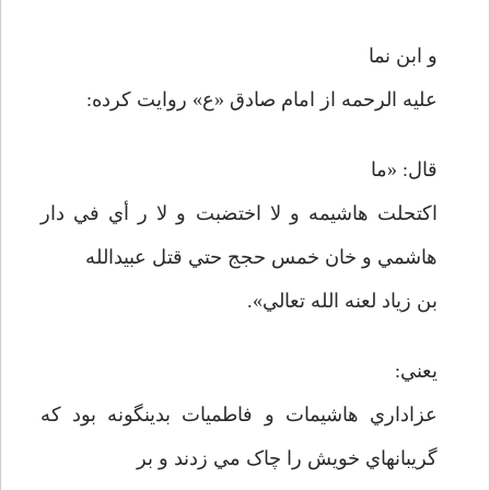
و ابن نما
عليه الرحمه از امام صادق «ع» روايت کرده:
قال: «ما
اکتحلت هاشيمه و لا اختضبت و لا ر أي في دار
هاشمي و خان خمس حجج حتي قتل عبيدالله
بن زياد لعنه الله تعالي».
يعني:
عزاداري هاشيمات و فاطميات بدينگونه بود که
گريبانهاي خويش را چاک مي زدند و بر