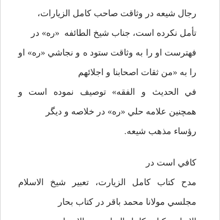
رجال شيعه در وثاقت صاحب کامل الزيارات،
تأمل نکرده است، جناب شيخ الطائفه «ره» در
فهترست او را به وثاقت ستود ه و نجاشي «ره» او
را به «من ثقات اصحابنا و اجلائهم
في الحديث و الفقه» توصيف نموده است و
همچنين علامه حلي «ره» در خلاصه و ديگر
رؤساء مذهب شيعه.
کافي است در
مدح کتاب کامل الزيارت، تعبير شيخ الاسلام
مجلسي مولانا محمد باقر در کتاب بحار