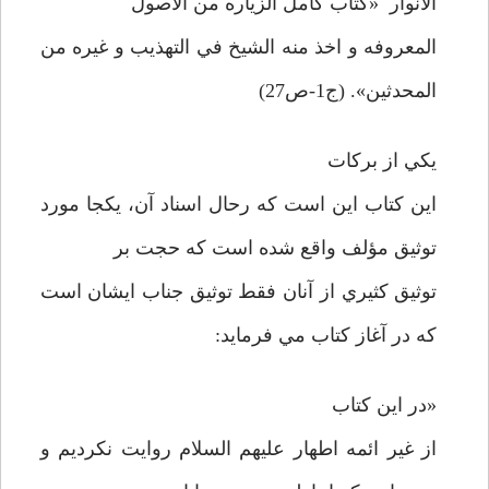
الانوار «کتاب کامل الزياره من الاصول
المعروفه و اخذ منه الشيخ في التهذيب و غيره من
المحدثين». (ج1-ص27)
يکي از برکات
اين کتاب اين است که رحال اسناد آن، يکجا مورد
توثيق مؤلف واقع شده است که حجت بر
توثيق کثيري از آنان فقط توثيق جناب ايشان است
که در آغاز کتاب مي فرمايد:
«در اين کتاب
از غير ائمه اطهار عليهم السلام روايت نکرديم و