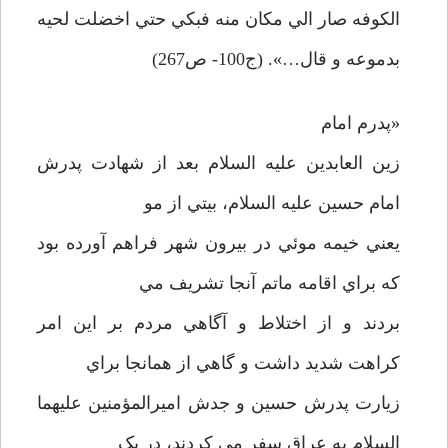
الکوفه صار الي مکان منه فبکي حتي اخضلت لحيه
بدموعه و قال…». (ج100- ص267)
«پدرم امام
زين العابدين عليه السلام بعد از شهادت پدرش
امام حسين عليه السلام، بيتي از مو
يعني خيمه موئي در بيرون شهر فراهم آورده بود
که براي اقامه ماتم آنجا تشريف مي
بردند و از اختلاط و آگاهي مردم بر اين امر
کراهت شديد داشت و گاهي از همانجا براي
زيارت پدرش حسين و جدش اميرالمؤمنين عليهما
السلام به عراق سفر مي کردند، در يک