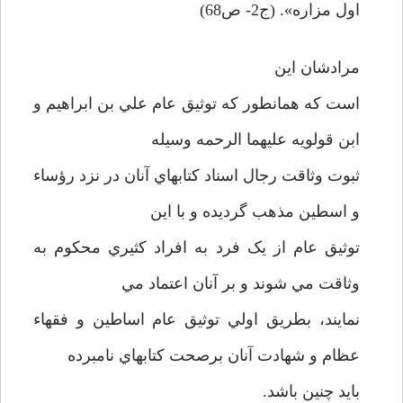
اول مزاره». (ج2- ص68)
مرادشان اين
است که همانطور که توثيق عام علي بن ابراهيم و
ابن قولويه عليهما الرحمه وسيله
ثبوت وثاقت رجال اسناد کتابهاي آنان در نزد رؤساء
و اسطين مذهب گرديده و با اين
توثيق عام از يک فرد به افراد کثيري محکوم به
وثاقت مي شوند و بر آنان اعتماد مي
نمايند، بطريق اولي توثيق عام اساطين و فقهاء
عظام و شهادت آنان برصحت کتابهاي نامبرده
بايد چنين باشد.