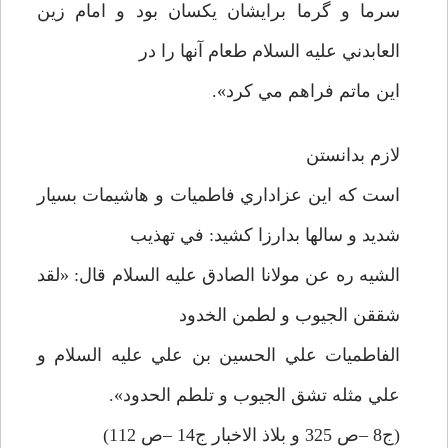
سرما و گرما برايشان يکسان بود و امام زين
العابدني عليه السلام طعام آنها را در
اين ماتم فراهم مي کرد».
لازم بدانستن
است که اين عزاداري فاطميات و هاشيمات بسيار
شديد و سالها بدارزا کشيد: في تهذيب
الشيه ره عن مولانا الصادق عليه السلام قال: «لقد
شققن الجيوب و لطمن الخدود
الفاطميات علي الحسين بن علي عليه السلام و
علي مثله تشق الجيوب و تلطم الحدود».
(ج8 –ص 325 و بلاذ الاخبار ج14 –ص 112)