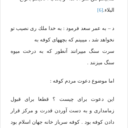
البلاء.
[6]
د – به عمر سعد فرمود : به خدا ملك ری نصيب تو
نخواهد شد ، می‏بينم كه‏ بچه‏های كوفه به
سرت سنگ می‏پرانند آنطور كه به درخت ميوه
سنگ می‏زنند .
اما موضوع دعوت مردم كوفه :
اين دعوت برای چيست ؟ قطعا برای قبول
زمامداری و به دست آوردن قدرت‏ و مركز قرار
دادن كوفه بود . كوفه سرباز خانه جهان اسلام بود