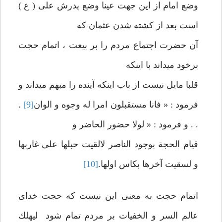
وضع امام از اين جهت عينا وضع پدرش علی ( ع )
است بعد از كشته شدن‏ عثمان كه
آن حضرت اجتماع مردم را بر بيعت ، اتمام حجت
برخود می‏داند با اينكه
قلبا مايل نيست از باب اينكه آينده را مبهم می‏داند و
فرمود : « فانا مستقبلون امرا له وجوه و الوان
[9]
.
. . و فرمود : « لولا حضور الحاضر و
قيام الحجة بوجود الناصر لالقيت حبلها علی غاربها
و لسقيت‏ آخرها بكاس اولها.
[10]
اتمام حجت به معنی اين نيست كه حجت خدای
عالم السر و الخفيات بر مردم تمام شود ليهلك