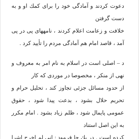
دعوت كردند و آمادگی‏ خود را برای كمك او و به
دست گرفتن
خلافت و زعامت اعلام كردند ، نامه‏های پی در پی
آمد ، قاصد امام هم آمادگی مردم را تأييد كرد .
د – اصلی است در اسلام به نام امر به معروف و
نهی از منكر ، مخصوصا در موردی كه كار
از حدود مسائل جزئی تجاوز كند ، تحليل حرام و
تحريم حلال‏ بشود ، بدعت پيدا شود ، حقوق
عمومی پايمال شود ، ظلم زياد بشود . امام‏ مكرر
به اين اصل استناد
كرده است . در يك جا فرمود : انی لم اخرج‏ اشرا