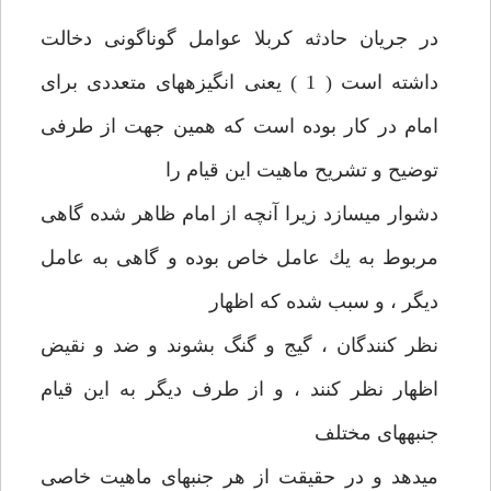
در جريان حادثه كربلا عوامل گوناگونی دخالت
داشته است ( 1 ) يعنی‏ انگيزه‏های متعددی برای
امام در كار بوده است كه همين جهت از طرفی
توضيح‏ و تشريح ماهيت اين قيام را
دشوار می‏سازد زيرا آنچه از امام ظاهر شده‏ گاهی
مربوط به يك عامل خاص بوده و گاهی به عامل
ديگر ، و سبب شده كه‏ اظهار
نظر كنندگان ، گيج و گنگ بشوند و ضد و نقيض
اظهار نظر كنند ، و از طرف ديگر به اين قيام
جنبه‏های مختلف
می‏دهد و در حقيقت از هر جنبه‏ای‏ ماهيت خاصی