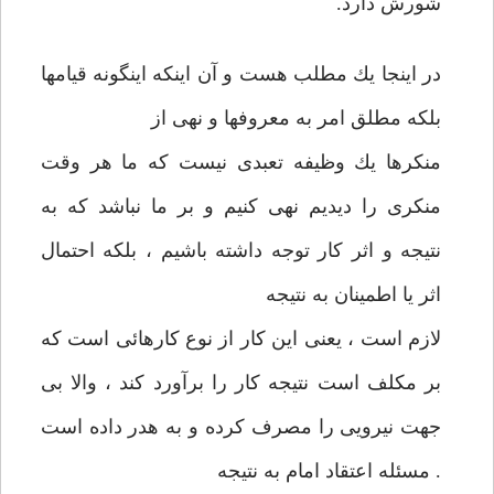
شورش دارد.
در اينجا يك مطلب هست و آن اينكه اينگونه قيامها
بلكه مطلق امر به‏ معروف‏ها و نهی از
منكرها يك وظيفه تعبدی نيست كه ما هر وقت
منكری را ديديم نهی كنيم و بر ما نباشد كه به
نتيجه و اثر كار توجه داشته باشيم ، بلكه احتمال
اثر يا اطمينان به نتيجه
لازم است ، يعنی اين كار از نوع‏ كارهائی است كه
بر مكلف است نتيجه كار را برآورد كند ، والا بی
جهت‏ نيرويی را مصرف كرده و به هدر داده است
. مسئله اعتقاد امام به نتيجه