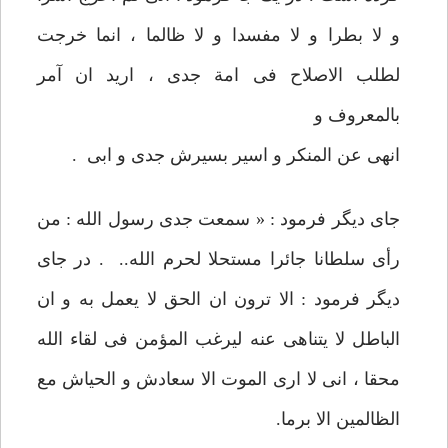
و لا بطرا و لا مفسدا و لا ظالما ، انما خرجت
لطلب الاصلاح فی امة جدی‏ ، اريد ان آمر
بالمعروف و
انهی عن المنكر و اسير بسيرش جدی و ابی .
جای ديگر فرمود : « سمعت جدی رسول الله : من
رأی سلطانا جائرا مستحلا لحرم الله.. . در جای
ديگر فرمود : الا ترون ان الحق لا يعمل به و ان
الباطل لا يتناهی عنه ليرغب المؤمن فی لقاء الله
محقا ، انی لا اری الموت الا سعادش و الحياش مع
الظالمين الا برما.