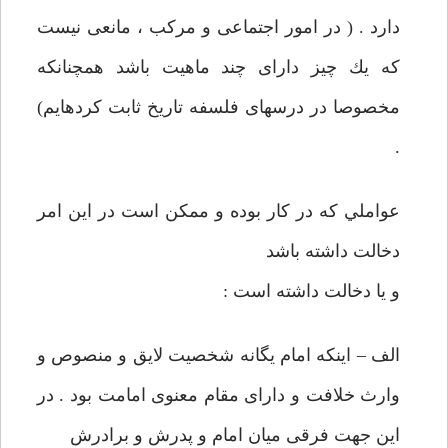
دارد . ( در امور اجتماعی و مركب ، مانعی نيست
كه يك چيز دارای چند ماهيت باشد همچنانكه
مخصوصا در درسهای فلسفه تاريخ ثابت‏ كرده‏ايم)
.
عواملي كه در كار بوده و ممكن است در اين امر
دخالت داشته باشد
و يا دخالت داشته است :
الف – اينكه امام يگانه شخصيت لايق و منصوص و
وارث خلافت و دارای‏ مقام معنوی امامت بود . در
اين جهت فرقی ميان امام و پدرش و برادرش