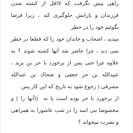
راهی پيش نگرفت كه لااقل از كشته شدن
فرزندان و يارانش جلوگيری‏ كند ، زيرا فرضا
بگوئيم خود را در خطر
می‏ديد ، اصحاب و خاندان خود را كه قطعا در خطر
نمی ديد ، چرا حاضر شد آنها كشته شوند ؟ به
علاوه چرا حتی پس از برخورد با حر بن يزيد ،
عبيدالله بن حر جعفی و ضحاك بن عبدالله
مشرقی ( رجوع شود به تاريخ كه اين كار پس
از برخورد با حر بوده است يا نه ([آنها را ] و
مخصوصا بنی اسد را در شب عاشورا به همراهی
و نصرت می‏خواند ؟