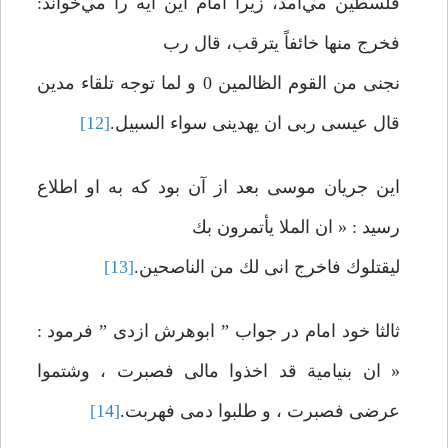
فلسطين مي‌آمد، زيرا امام اين آيه را مي‌خواند:
فخرج منها خائفاً يترقب، قال رب
نجنی من القوم الظالمين 0 و لما توجه تلقاء مدين
قال عيسی ربی ان‏ يهدينی سواء السبيل.
[12]
اين جريان موسی بعد از آن بود كه به او اطلاع
رسيد : « ان الملا يأتمرون‏ بك
ليقتلوك فاخرج انی لك من الناصحين.
[13]
ثالثا خود امام در جواب ” ابوهرش ازدی ” فرمود :
« ان بنی‏امية قد اخذوا مالی فصبرت ، وشتموا
عرضی فصبرت ، و طلبوا دمی فهربت.
[14]