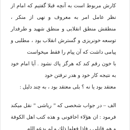
كارش مربوط است به‏ آنچه قبلا گفتيم كه امام از
نظر عامل امر به معروف و نهی از منكر ،
منطقش منطق انقلابی و منطق شهيد و طرفدار
توسعه خونريزی و گسترش انقلاب‏ بود ، مطلبی و
پيامی داشت كه آن پيام را فقط می‏خواست
با خون رقم كند كه‏ هرگز پاك نشود . آيا امام خود
به نتيجه كار خود و هدر نرفتن خود
معتقد بود يا نه ؟ بلی معتقد بود ، به چند دليل :
الف – در جواب شخصی كه ” رياشی ” نقل می‏كند
فرمود : ان هؤلاء اخافونی و هذه كتب اهل الكوفة
و هم قاتلی ، فاذا فعلوا ذلك و لم يدعو الله