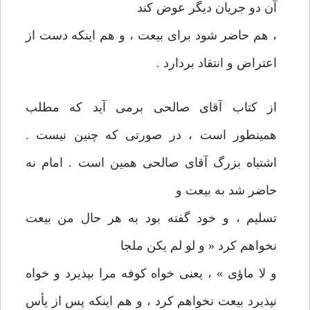
آن دو جريان ديگر عوض كند
، هم حاضر شود برای بيعت ، و هم اينكه دست از
اعتراض و انتقاد بردارد .
از كتاب آقای صالحی برمی آيد كه مطلب
همينطور است ، در صورتی كه‏ چنين نيست .
اشتباه بزرگ آقای صالحی همين است . امام نه
حاضر شد به‏ بيعت و
تسليم ، و خود گفته بود به هر حال من بيعت
نخواهم كرد « و لو لم‏ يكن ملجا
و لا ماؤی » ، يعنی خواه كوفه مرا بپذيرد و خواه
نپذيرد بيعت‏ نخواهم كرد ، و هم اينكه پس از يأس