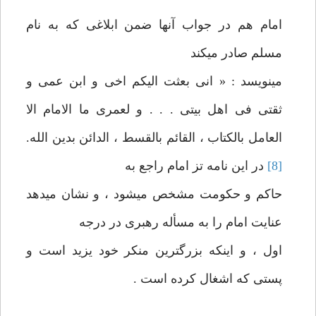
امام هم در جواب آنها ضمن ابلاغی كه به نام
مسلم صادر می‏كند
می‏نويسد : « انی بعثت اليكم اخی و ابن عمی و
ثقتی فی اهل بيتی . . . و لعمری ما الامام الا
العامل بالكتاب ، القائم بالقسط ، الدائن بدين الله.
[8]
در اين نامه تز امام راجع به
حاكم و حكومت مشخص می‏شود ، و نشان می‏دهد
عنايت امام را به مسأله رهبری در درجه
اول ، و اينكه بزرگترين منكر خود يزيد است و
پستی كه اشغال كرده است .