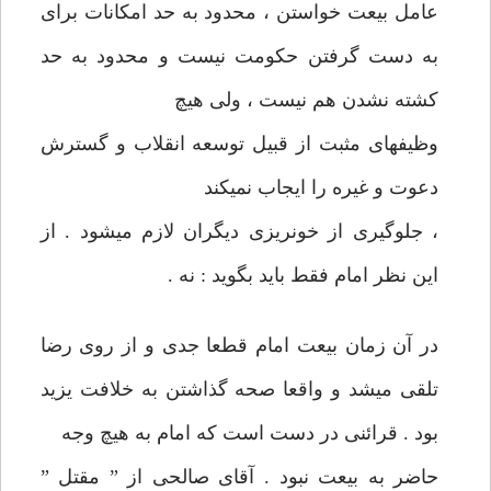
عامل بيعت خواستن ، محدود به حد امكانات‏ برای
به دست گرفتن حكومت نيست و محدود به حد
كشته نشدن هم نيست ، ولی‏ هيچ
وظيفه‏ای مثبت از قبيل توسعه انقلاب و گسترش
دعوت و غيره را ايجاب‏ نمی‏كند
، جلوگيری از خونريزی ديگران لازم می‏شود . از
اين نظر امام فقط بايد بگويد : نه .
در آن زمان بيعت امام قطعا جدی و از روی رضا
تلقی می‏شد و واقعا صحه‏ گذاشتن به خلافت يزيد
بود . قرائنی در دست است كه امام به هيچ وجه
حاضر به بيعت نبود . آقای صالحی از ” مقتل ”