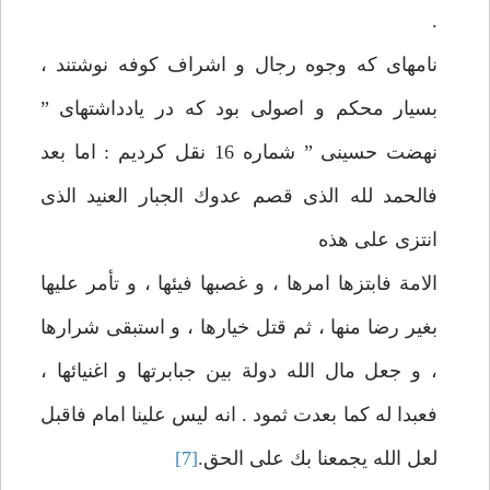
.
نامه‏ای كه‏ وجوه رجال و اشراف كوفه نوشتند ،
بسيار محكم و اصولی بود كه در يادداشتهای ”
نهضت حسينی ” شماره 16 نقل كرديم : اما بعد
فالحمد لله‏ الذی قصم عدوك الجبار العنيد الذی
انتزی علی هذه
الامة فابتزها امرها ، و غصبها فيئها ، و تأمر عليها
بغير رضا منها ، ثم قتل خيارها ، و استبقی‏ شرارها
، و جعل مال الله دولة بين جبابرتها و اغنيائها ،
فعبدا له كما بعدت ثمود . انه ليس علينا امام فاقبل
لعل الله يجمعنا بك علی الحق.
[7]