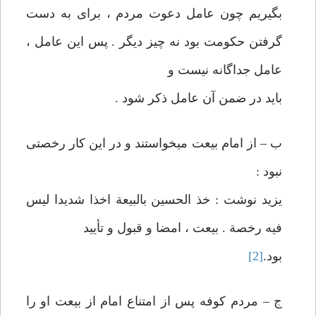
بگيريم چون عامل‏ دعوت مردم ، برای به دست
گرفتن حكومت بود نه چيز ديگر . پس اين عامل‏ ،
عامل جداگانه نيست و
بايد در ضمن آن عامل ذكر شود .
ب – از امام بيعت می‏خواستند و در اين كار رخصتی
نبود :
يزيد نوشت : خذ الحسين بالبيعة اخذا شديدا ليس
فيه رخصة . بيعت ، امضا و قبول و تأييد
بود.
[2]
ج – مردم كوفه پس از امتناع امام از بيعت او را