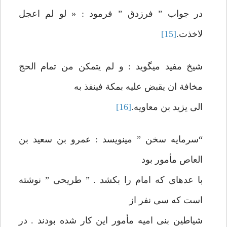
در جواب ” فرزدق ” فرمود : « لو لم اعجل
لاخذت.
[15]
شيخ مفيد می‏گويد : و لم يتمكن من تمام الحج
مخافة ان يقبض عليه بمكة فينفذ به
الی يزيد بن معاويه.
[16]
“سرمايه سخن ” می‏نويسد : عمرو بن سعيد بن
العاص مأمور بود
با عده‏ای‏ كه امام را بكشد . ” طريحی ” نوشته
است كه سی نفر از
شياطين بنی اميه‏ مأمور اين كار شده بودند . در