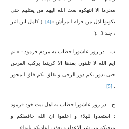
محرما الا انتهكوه بعث الله اليهم من يقتلهم حتی
يكونوا اذل من فرام‏ المرأش »
[4]
. ( كامل ابن اثير
، جلد 3 .(
ب – در روز عاشورا خطاب به مردم فرمود : « ثم
ايم الله لا تلبثون‏ بعدها الا كريثما يركب الفرس
حتی تدور بكم دور الرحی و تقلق بكم قلق‏ المحور
[5]
.
ج – در روز عاشورا خطاب به اهل بيت خود فرمود
: استعدوا للبلاء و اعلموا ان الله حافظكم و
منجيكم من شر الاعداء و يعذب اعاديكم بانواع