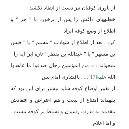
از ياوری كوفيان نيز دست از انتقاد نكشيد .
خطبه‏های داغش را پس از برخورد با ” حر ” و
اطلاع از وضع كوفه‏ ايراد
كرد . بعد از اطلاع از شهادت ” مسلم ” يا ” قيس
بن مسهر ” يا ” عبدالله بن يقطر ” تازه اين آيه را
می‏خواند : « من المؤمنين رجال‏ صدقوا ما عاهدوا
الله عليه
[17]
. . . پافشاری امام پس
از تغيير اوضاع كوفه شايد بيشتر برای اين بود كه
بفهماند امتناع از بيعت و هم‏ اعتراض و انتقادش
مقدمه به قدرت رسيدن و تسلط بر كوفه نيست .
و اما اعلام