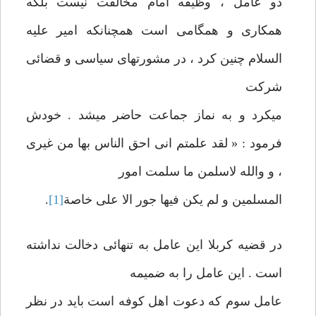
دو عامل ، وظيفه امام‏ مخالفت نيست بلكه
همكاری و همگامی است همچنانكه امير عليه
السلام چنين‏ كرد ، در مشورتهای سياسی و قضائی
شركت
می‏كرد و به نماز جماعت حاضر می‏شد . خودش
فرمود : « لقد علمتم انی احق الناس بها من غيری
، و والله لاسلمن‏ ما سلمت امور
المسلمين و لم يكن فيها جور الا علی خاصة
[1]
.
در قضيه كربلا اين عامل به تنهائی دخالت نداشته
است . اين عامل را به‏ ضميمه
عامل سوم كه دعوت اهل كوفه است بايد در نظر