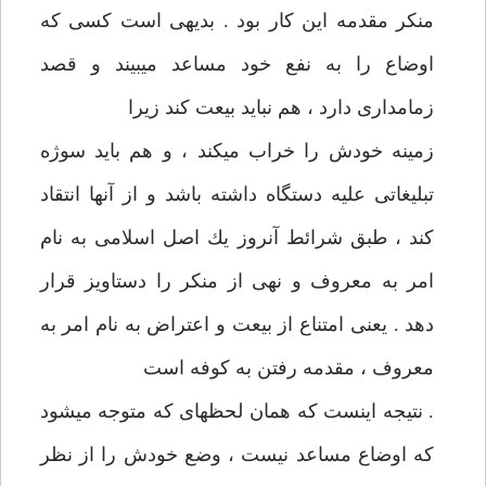
منكر مقدمه‏ اين كار بود . بديهی است كسی كه
اوضاع را به نفع خود مساعد می‏بيند و قصد
زمامداری دارد ، هم نبايد بيعت كند زيرا
زمينه خودش را خراب می‏كند ، و هم بايد سوژه
تبليغاتی عليه دستگاه داشته باشد و از آنها انتقاد
كند ، طبق شرائط آنروز يك اصل اسلامی به نام
امر به معروف و نهی از منكر را دستاويز قرار
دهد . يعنی امتناع از بيعت و اعتراض به نام امر به
معروف‏ ، مقدمه رفتن به كوفه است
. نتيجه اينست كه همان لحظه‏ای كه متوجه می‏شود
كه اوضاع مساعد نيست ، وضع خودش را از نظر