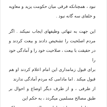
نبود ، همچنانكه فرقی ميان حكومت يزيد و معاويه
و خلفای سه گانه نبود .
اين جهت به تنهائی وظيفه‏ای ايجاب نمی‏كند . اگر
مردم اصلحيت را تشخيص دادند و بيعت كردند و
در حقيقت با بيعت ، صلاحيت خود را و آمادگی خود
را
برای قبول زمامداری اين امام اعلام كردند او هم
قبول می‏كند . اما مادامی كه مردم آمادگی ندارند
از طرفی ، و از طرف ديگر اوضاع و احوال بر
طبق مصالح مسلمين می‏گردد ، به حكم اين