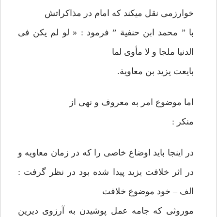
خوارزمی نقل می‏كند كه امام در مذاكراتش
با ” محمد ابن حنفية ” فرمود : « لو لم يكن فی
الدنيا ملجا و لا مأوی لما
بايعت يزيد بن معاوية.
اما موضوع امر به معروف و نهی از
منكر :
در اينجا بايد اوضاع خاصی را كه در زمان معاويه و
در اثر خلافت يزيد پيدا شده بود در نظر گرفت :
الف – خود موضوع خلافت
موروثی كه جامه عمل پوشيدن به آرزوی ديرين‏