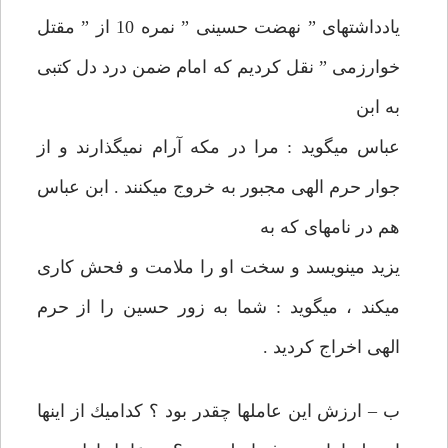
يادداشتهای ” نهضت حسينی ” نمره 10 از ” مقتل
خوارزمی ” نقل كرديم كه امام ضمن درد دل كتبی
به ابن
عباس می‏گويد : مرا در مكه آرام‏ نمی‏گذارند و از
جوار حرم الهی مجبور به خروج می‏كنند . ابن عباس
هم در نامه‏ای كه به
يزيد می‏نويسد و سخت او را ملامت و فحش كاری
می‏كند ، می‏گويد : شما به زور حسين را از حرم
الهی اخراج كرديد .
ب – ارزش اين عاملها چقدر بود ؟ كداميك از اينها