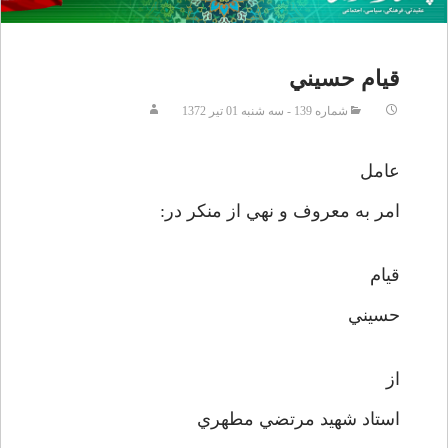
قيام حسيني
شماره 139 - سه شنبه 01 تير 1372
عامل
امر به معروف و نهي از منکر در:
قيام
حسيني
از
استاد شهيد مرتضي مطهري