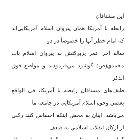
اين مشتاقان
رابطه با آمريكا همان پيروان اسلام آمريكايي‌اند
كه امام خطر آنها را خصوصاً در دو
ساله آخر عمر پربركتش به پيروان اسلام ناب
محمدي(ص) گوشزد مي‌فرمودند و مواضع فوق
‌الذكر
طيف‌هاي مشتاقان رابطه با آمريكا، في الواقع
بعضي وجوه اسلام آمريكايي در جامعه ما
مي‌باشد. اينان به محض اينكه احساس كنند ركني
از اركان انقلاب اسلامي به ضعف