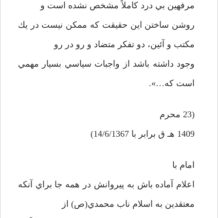
مرفهين بي درد كاملاً مشخص نشده است و
روشن ساختن اين حقيقت كه ممكن نيست در يك
مكتب و آئين، دو تفكر متضاد و رو در رو
وجود داشته باشد از واجبات سياسي بسيار مهمي
است كه…».
(23 محرم
1409 هـ ق برابر با 14/6/1367)
امام با
اعلام آماده باش به پيروانش در همه جا براي آنكه
معتقدين به اسلام ناب محمدي(ص) از