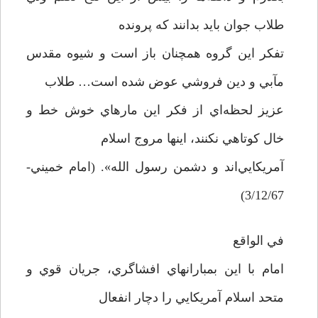
طلاب جوان بايد بدانند كه پرونده
تفكر اين گروه همچنان باز است و شيوه مقدس
مآبي و دين فروشي عوض شده است… طلاب
عزيز لحظه‌اي از فكر اين مارهاي خوش خط و
خال كوتاهي نكنند، اينها مروج اسلام
آمريكايي‌اند و دشمن رسول الله». (امام خميني-
3/12/67)
في الواقع
امام با اين بمبارانهاي افشاگري، جريان قوي و
متحد اسلام آمريكايي را دچار انفعال