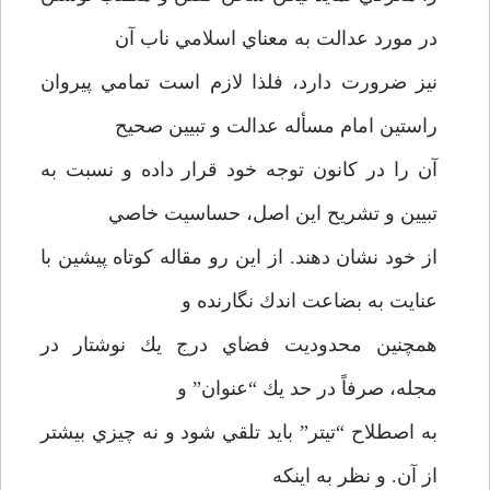
در مورد عدالت به معناي اسلامي ناب آن
نيز ضرورت دارد، فلذا لازم است تمامي پيروان
راستين امام مسأله عدالت و تبيين صحيح
آن را در كانون توجه خود قرار داده و نسبت به
تبيين و تشريح اين اصل، حساسيت خاصي
از خود نشان دهند. از اين رو مقاله كوتاه پيشين با
عنايت به بضاعت اندك نگارنده و
همچنين محدوديت فضاي درج يك نوشتار در
مجله، صرفاً در حد يك “عنوان” و
به اصطلاح “تيتر” بايد تلقي شود و نه چيزي بيشتر
از آن. و نظر به اينكه