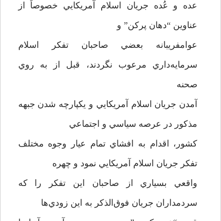
عده و عُده جريان اسلام آمريكايي خصوصاً از
عناوين “دهان پركن” و
عوامفريبانه بعضي صاحبان تفكر اسلام
سرمايه‌داري مرعوب نگردند، قبل از به روي
صحنه
آمدن جريان اسلام آمريكايي و يكپارچه شدن جبهه
مذكور در عرصه سياسي و اجتماعي
كشور، اقدام به افشاي تمام عيار وجوه مختلف
تفكر جريان اسلام آمريكايي نمود و چهره
واقعي بسياري از صاحبان اين تفكر را كه
سردمداران جريان فوق‌الذكر به اين زودي‌ها