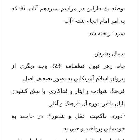
توطئه يك فارلين در مراسم سيزدهم آبان- 66 كه
به امر امام انجام شد- “آب
سرد” ريخته شد.
بدنبال پذيرش
جام زهر قبول قطعنامه 598، وجه ديگري از
پيروان اسلام آمريكايي به تصور تضعيف اصل
فرهنگ شهادت و ايثار و فداكاري، با پيش كشيدن
پايان يافتن دوره آن فرهنگ و آغاز
“دوره حاكميت عقل و شعور”، در جامعه به
خودنمايي پرداخته و حتي به