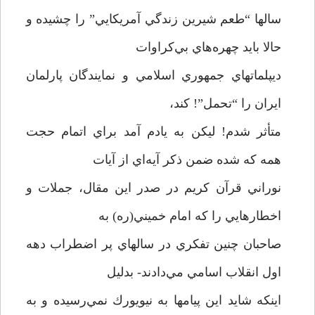
سالها “طعم شيرين زندگي آمريكايي” را چشيده و
حالا بايد چهره‌هاي بي‌كراوات
ديپلماتهاي جمهوري اسلامي و نمايندگان پارلمان
ايران را “تحمل”! كند،
متأثر شدم! ليكن به يادم آمد براي اتمام حجت
همه كه شده ضمن ذكر آيه‌اي از آيات
نوراني قرآن كريم در صدر اين مقال، جملات و
اخطارهايي را كه امام خميني(ره) به
صاحبان چنين تفكري در سالهاي پر اضطراب دهه
اول انقلاب اسامي مي‌دادند- بدليل
اينكه شايد اين پيامها به نيويورك نمي‌رسيده و به