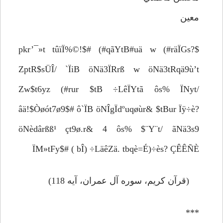
معين
$pkr’¯»t tûïÏ%©!$# (#qãYtB#uä w (#räÏ­Gs?
ZptR$sÜÎ/ `ÏiB öNä3ÏRrß w öNä3tRqä9ù’t
Zw$t6yz (#rur $tB ÷LêÏYtã ôs% ÏNyt/
âä!$Òøót7ø9$# ô`ÏB öNÎgÏdºuqøùr& $tBur Ïÿ÷è?
öNèdârßß¹ çt9ø.r& 4 ôs% $¨Y¨t/ ãNä3s9
ÏM»tFy$# ( bÎ) ÷LäêZä. tbqè=É)÷ès? ÇÊÊÑÈ
(قرآن كريم، سوره آل عمران، آيه 118)
***