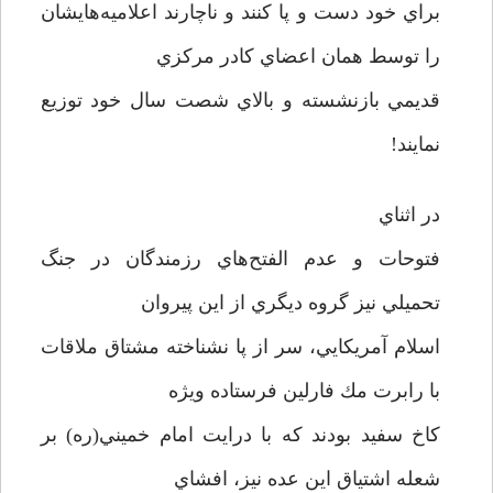
براي خود دست و پا كنند و ناچارند اعلاميه‌هايشان
را توسط همان اعضاي كادر مركزي
قديمي بازنشسته و بالاي شصت سال خود توزيع
نمايند!
در اثناي
فتوحات و عدم الفتح‌هاي رزمندگان در جنگ
تحميلي نيز گروه ديگري از اين پيروان
اسلام آمريكايي، سر از پا نشناخته مشتاق ملاقات
با رابرت مك فارلين فرستاده ويژه
كاخ سفيد بودند كه با درايت امام خميني(ره) بر
شعله اشتياق اين عده نيز، افشاي