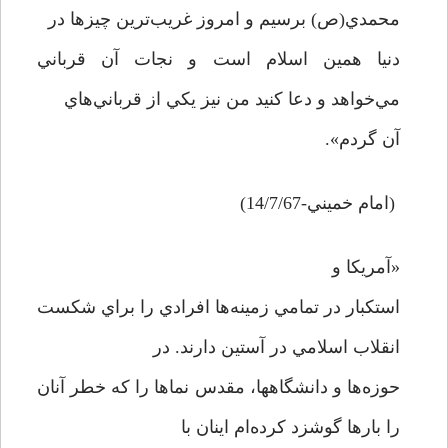
محمدي(ص) برسيم و امروز غريب‌ترين چيزها در
دنيا همين اسلام است و نجات آن قرباني
مي‌خواهد و دعا كنيد من نيز يكي از قرباني‌هاي
آن گردم».
(امام خميني-14/7/67)
«آمريكا و
استكبار در تمامي زمينه‌ها افرادي را براي شكست
انقلاب اسلامي در آستين دارند. در
حوزه‌ها و دانشگاهها، مقدس نماها را كه خطر آنان
را بارها گوشزد كرده‌ام اينان با