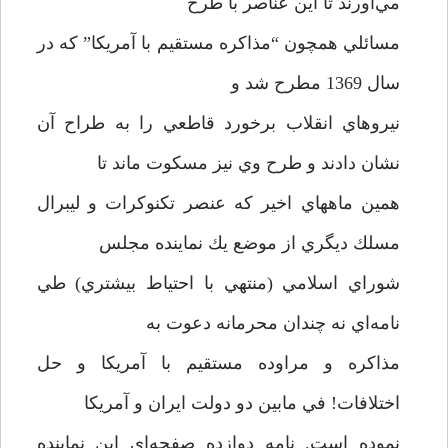
مي‌آورند تا اين عناصر با طرح
مسائلي همچون “مذاكره مستقيم با آمريكا” كه در
سال 1369 مطرح شد و
نيروهاي انقلاب برخورد قاطعي را به طراح آن
نشان دادند و طرح وي نيز مسكوت ماند تا
همين ماههاي اخير كه عنصر تكنوكرات و ليبرال
مسلك ديگري از موضع يك نماينده مجلس
شوراي اسلامي (منتهي با احتياط بيشتري) طي
نامه‌اي نه چندان محرمانه دعوت به
مذاكره و مراوده مستقيم با آمريكا و حل
اختلافات! في مابين دو دولت ايران و آمريكا
نموده است. نامه دوازده صفحه‌اي اين نماينده