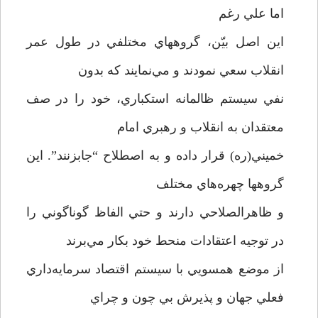
اما علي رغم
اين اصل بيّن، گروههاي مختلفي در طول عمر
انقلاب سعي نمودند و مي‌نمايند كه بدون
نفي سيستم ظالمانه استكباري، خود را در صف
معتقدان به انقلاب و رهبري امام
خميني(ره) قرار داده و به اصطلاح “جابزنند”. اين
گروهها چهره‌هاي مختلف
و ظاهرالصلاحي دارند و حتي الفاظ گوناگوني را
در توجيه اعتقادات منحط خود بكار مي‌برند
از موضع همسويي با سيستم اقتصاد سرمايه‌داري
فعلي جهان و پذيرش بي چون و چراي