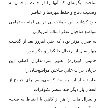
ساخت. بگونه‌اي كه آنها را از حالت تهاجمي به
وضعيت دفاع و حفظ مهره‌ها و عناصر
خود كشانيد. اين حملات پي در پي امام به تمامي
مواضع صاحبان تفكر اسالم آمريكايي
به قدري مؤثر بوده كه حتي امروز بعد از گذشت
چهار سال از ارتحال جانگداز و جگرسوز
خميني كبير(ره)، هنوز سردمداران اصلي اين
جريان جرأت علني ساختن مواضع‌شان را
ندارند و از اين روست كه مي‌بينيم براي خروج از
انفعال بار ديگر چند عنصر تكنوكرات
و ليبرال مآب را هر از گاهي با احتياط به صحنه