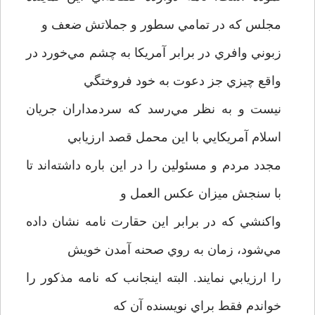
مجلس كه در تمامي سطور و جملاتش ضعف و
زبوني وافري در برابر آمريكا به چشم مي‌خورد در
واقع چيزي جز دعوت به خود فروختگي
نيست و به نظر مي‌رسد كه سردمداران جريان
اسلام آمريكايي با اين محمل قصد ارزيابي
مجدد مردم و مسئولين را در اين باره داشته‌اند تا
با سنجش ميزان عكس العمل و
واكنشي كه در برابر اين حقارت نامه نشان داده
مي‌شود، زمان به روي صحنه آمدن خويش
را ارزيابي نمايند. البته اينجانب كه نامه مذكور را
خواندم فقط براي نويسنده آن كه