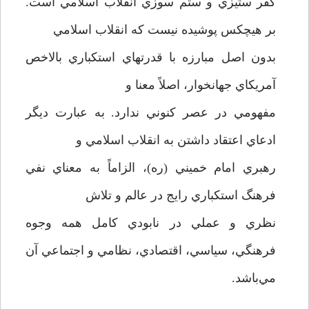
كفر ستيزي و ستم سوزي انقلاب اسلامي است.
بر هيچكس پوشيده نيست كه انقلاب اسلامي
بدون اصل مبارزه با قدرتهاي استكباري بالاخص
آمريكاي جهانخوار، اصلاً معنا و
مفهومي در عصر كنوني ندارد. به عبارت ديگر
ادعاي اعتقاد داشتن به انقلاب اسلامي و
رهبري امام خميني (ره)، الزاماً به معناي نفي
فرهنگ استكباري رايج در عالم و تلاش
نظري و عملي در نابودي كامل همه وجوه
فرهنگي، سياسي، اقتصادي، نظامي و اجتماعي آن
مي‌باشد.