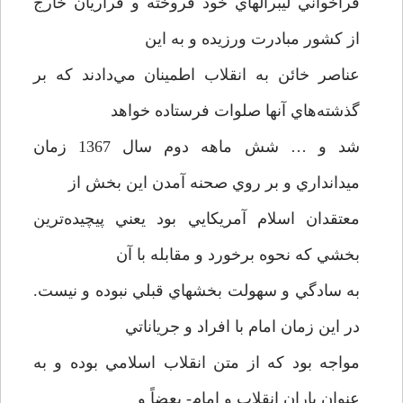
فراخواني ليبرالهاي خود فروخته و فراريان خارج
از كشور مبادرت ورزيده و به اين
عناصر خائن به انقلاب اطمينان مي‌دادند كه بر
گذشته‌هاي آنها صلوات فرستاده خواهد
شد و … شش ماهه دوم سال 1367 زمان
ميدانداري و بر روي صحنه آمدن اين بخش از
معتقدان اسلام آمريكايي بود يعني پيچيده‌ترين
بخشي كه نحوه برخورد و مقابله با آن
به سادگي و سهولت بخشهاي قبلي نبوده و نيست.
در اين زمان امام با افراد و جرياناتي
مواجه بود كه از متن انقلاب اسلامي بوده و به
عنوان ياران انقلاب و امام- بعضاً و