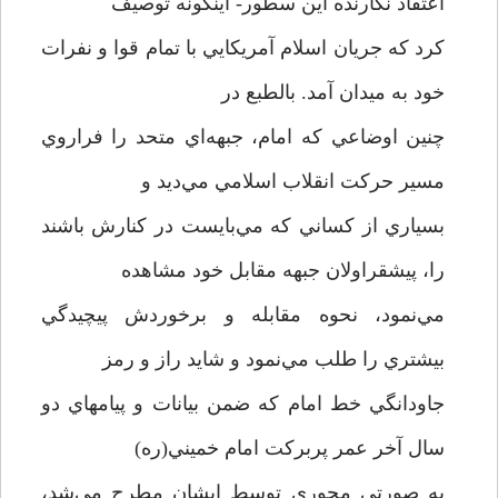
اعتقاد نگارنده اين سطور- اينگونه توصيف
كرد كه جريان اسلام آمريكايي با تمام قوا و نفرات
خود به ميدان آمد. بالطبع در
چنين اوضاعي كه امام، جبهه‌اي متحد را فراروي
مسير حركت انقلاب اسلامي مي‌ديد و
بسياري از كساني كه مي‌بايست در كنارش باشند
را، پيشقراولان جبهه مقابل خود مشاهده
مي‌نمود، نحوه مقابله و برخوردش پيچيدگي
بيشتري را طلب مي‌نمود و شايد راز و رمز
جاودانگي خط امام كه ضمن بيانات و پيامهاي دو
سال آخر عمر پربركت امام خميني(ره)
به صورتي محوري توسط ايشان مطرح مي‌شد،