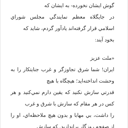
گوش ايشان نخورده- به ايشان كه
در جايگلاه معظم نمايندگي مجلس شوراي
اسلامي قرار گرفته‌اند يادآور گردم، شايد كه
بخود آيند:
«ملت عزيز
ايران! شما شرق تجاوزگر و غرب جنايتكار را به
وحشت انداخته‌ايد؛ هيچگاه با هيچ
قدرتي سازش نكنيد كه يقين دارم نمي‌كنيد و هر
كس در هر مقام كه سازش با شرق و غرب
را داشت، بي مهابا و بدون هيچ ملاحظه‌اي، او را
از صفحه روزگار براندازيد. كه سازش