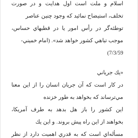
اسلام و ملت است اول هدايت و در صورت
تخلف، استيضاح نمائيد كه وجود چنين عناصر
توطئه‌گر در رأس امور يا در قطبهاي حساس،
موجب تباهي كشور خواهد شد». (امام خميني-
7/3/59)
«يك جرياني
در كار است كه آن جريان انسان را از اين معنا
مي‌ترساند كه بخواهد به طور خزنده
اين كشور را باز هل بدهد به طرف آمريكا،
بخواهند از اين راه پيش بروند. و اين يك
مسأله‌اي است كه به قدري اهميت دارد از نظر