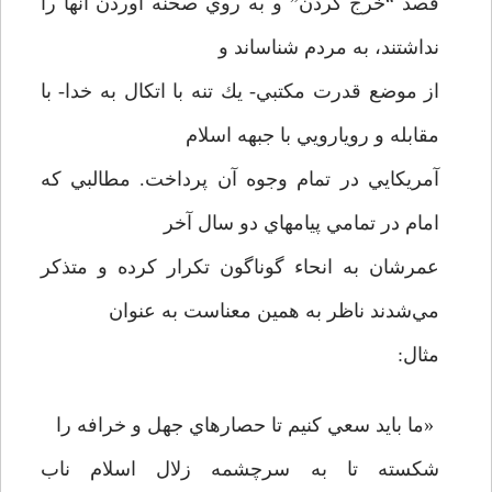
قصد “خرج كردن” و به روي صحنه آوردن آنها را
نداشتند، به مردم شناساند و
از موضع قدرت مكتبي- يك تنه با اتكال به خدا- با
مقابله و رويارويي با جبهه اسلام
آمريكايي در تمام وجوه آن پرداخت. مطالبي كه
امام در تمامي پيامهاي دو سال آخر
عمرشان به انحاء گوناگون تكرار كرده و متذكر
مي‌شدند ناظر به همين معناست به عنوان
مثال:
«ما بايد سعي كنيم تا حصارهاي جهل و خرافه را
شكسته تا به سرچشمه زلال اسلام ناب