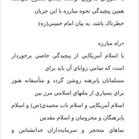
همين پيچيدگي نحوه مبارزه با اين جريان
خطرناك باشد. به بيان امام خميني(ره):
«راه مبارزه
با اسلام آمريكايي از پيچيدگي خاصي برخوردار
است كه تمامي زواياي آن بايد براي
مسلمانان پابرهنه روشن گردد و متأسفانه هنوز
براي بسياري از ملتهاي اسلامي مرز بين
اسلام آمريكايي و اسلام ناب محمدي(ص) و اسلام
پابرهنگان و محرومان و اسلام مقدس
نماهاي متحجر و سرمايه‌داران خدانشناس و