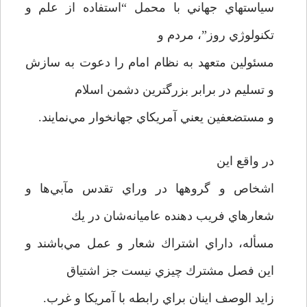
سياستهاي جهاني با محمل “استفاده از علم و
تكنولوژي روز”، مردم و
مسئولين متعهد به نظام امام را دعوت به سازش
و تسليم در برابر بزرگترين دشمن اسلام
و مستضعفين يعني آمريكاي جهانخوار مي‌نمايند.
در واقع اين
اشخاص و گروهها در وراي تقدس مآبي‌ها و
شعارهاي فريب دهنده عاميانه‌شان در يك
مسأله، داراي اشتراك شعار و عمل مي‌باشند و
اين فصل مشترك چيزي نيست جز اشتياق
زايد الوصف اينان براي رابطه با آمريكا و غرب.