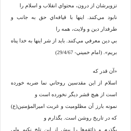
تزويرشان از درون، محتواي انقلاب و اسلام را
نابود مي‌كنند. اينها با قيافه‌اي حق به جانب و
طرفدار دين و ولايت، همه را
بي دين معرفي مي‌كنند. بايد از شر اينها به خدا پناه
بريم». (امام خميني- 29/4/67)
«آن قدر كه
اسلام از اين مقدسين روحاني نما ضربه خورده
است از هيچ قشر ديگر نخورده است و
نمونه بارز آن مظلوميت و غربت اميرالمؤمنين(ع)
كه در تاريخ روشن است. بگذارم و
بگذرم و ذائقه‌ها را بيش از اين تلخ نكنم ولي