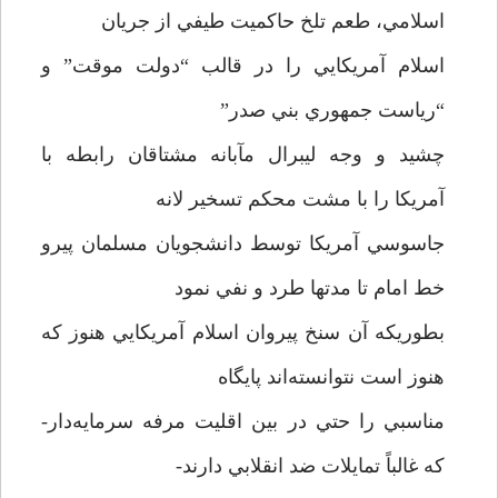
اسلامي، طعم تلخ حاكميت طيفي از جريان
اسلام آمريكايي را در قالب “دولت موقت” و
“رياست جمهوري بني صدر”
چشيد و وجه ليبرال مآبانه مشتاقان رابطه با
آمريكا را با مشت محكم تسخير لانه
جاسوسي آمريكا توسط دانشجويان مسلمان پيرو
خط امام تا مدتها طرد و نفي نمود
بطوريكه آن سنخ پيروان اسلام آمريكايي هنوز كه
هنوز است نتوانسته‌اند پايگاه
مناسبي را حتي در بين اقليت مرفه سرمايه‌دار-
كه غالباً تمايلات ضد انقلابي دارند-