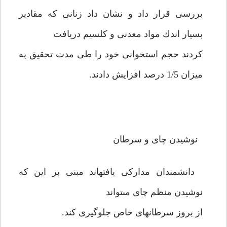
بررسى قرار داد و نشان داد زنانى كه مقادير
بسيار اندك مواد معدنى و كلسيم دريافت
كردند حجم استخوانى خود را طى مدت تحقيق به
ميزان 1/5 درصد افزايش دادند.
نوشيدن چاى و سرطان
دانشمندان مداركى يافته‏اند مبنى بر اين كه
نوشيدن منظم چاى مى‏تواند
از بروز سرطانهاى خاص جلوگيرى كند.