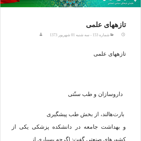
تازه‏هاى علمى
شماره 153 - سه شنبه 01 شهريور 1373
تازه‏هاى علمى
داروسازان و طب سنّتى
بارت‌هالند، از بخش طب پيشگيرى
و بهداشت جامعه در دانشكده پزشكى يكى از
كشورهاى صنعتى گفت: اگرچه بسيارى از