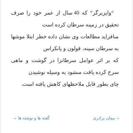
“وايزبرگر” كه 40 سال از عمر خود را صرف
تحقيق در زمينه سرطان كرده است
مى‏افزايد مطالعات وى نشان داده خطر ابتلا موشها
به سرطان سينه، قولون و پانكراس
كه بر اثر عوامل سرطان‏زا در گوشت و ماهى
سرخ كرده يافت مى‏شود به وسيله نوشيدن
چاى بطور قابل ملاحظه‏اى كاهش يافته است.
←
Post
پيمان برادرى
گفته ها و نوشته ها
→