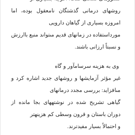
روشهاى درمانى گذشتگان نامعقول بوده، اما
امروزه بسيارى از گياهان دارويى
مورداستفاده در زمانهاى قديم مى‏تواند منبع باارزش
و نسبتاً ارزانى باشند.
وى به هزينه سرسام‏آور و گاه
غير مؤثر آزمايشها و روشهاى جديد اشاره كرد و
مى‏افزايد: بررسى مجدد درمانهاى
گياهى تشريح شده در نوشته‏هاى بجا مانده از
دوران باستان و قرون وسطى كم هزينه‏تر
و احتمالاً بسيار مفيدترند.