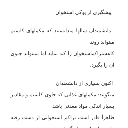
پيشگيرى از پوكى استخوان
دانشمندان سالها مى‏دانستند كه مكملهاى كلسيم
مى‏تواند روند
كاهش‏تراكم‏استخوان را كند نمايد اما نمى‏تواند جلوى
آن را بگيرد.
اكنون بسيارى از دانشمندان
مى‏گويند: مكملهاى غذايى كه حاوى كلسيم و مقادير
بسيار اندكى مواد معدنى باشد
ظاهراً قادر است تراكم استخوانى از دست رفته