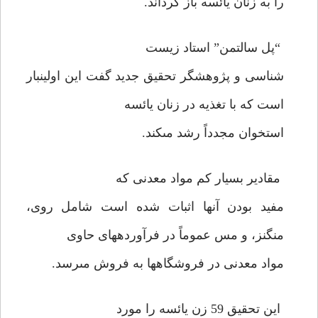
را به زنان يائسه باز گرداند.
“پل سالتمن” استاد زيست
شناسى و پژوهشگر تحقيق جديد گفت اين اولين‏بار
است كه با تغذيه در زنان يائسه
استخوان مجدداً رشد مى‏كند.
مقادير بسيار كم مواد معدنى كه
مفيد بودن آنها اثبات شده است شامل روى،
منگنز، و مس عموماً در فرآورده‏هاى حاوى
مواد معدنى در فروشگاهها به فروش مى‏رسد.
اين تحقيق 59 زن يائسه را مورد