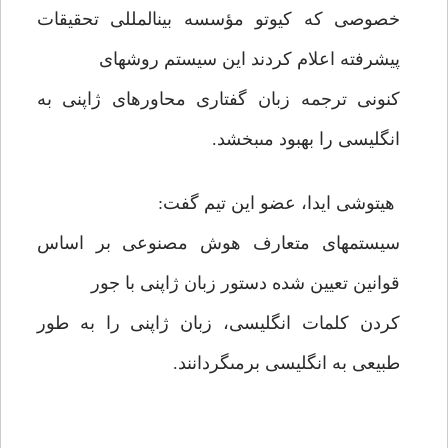
خصوصى كه كيوتو مؤسسه بين‏المللى تحقيقات
پيشرفته اعلام كردند اين سيستم روشهاى
كنونى ترجمه زبان گفتارى محاوره‏اى ژاپنى به
انگليسى را بهبود مى‏بخشد.
هيتوشى ايدا، عضو اين تيم گفت:
سيستمهاى متعارف هوش مصنوعى بر اساس
قوانين تعيين شده دستور زبان ژاپنى با جور
كردن كلمات انگليسى، زبان ژاپنى را به طور
طبيعى به انگليسى برمى‏گردانند.