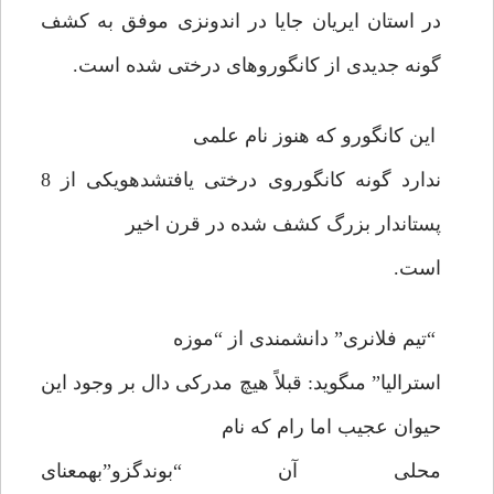
در استان ايريان جايا در اندونزى موفق به كشف
گونه جديدى از كانگوروهاى درختى شده است.
اين كانگورو كه هنوز نام علمى
ندارد گونه كانگوروى درختى يافت‏شده‏ويكى از 8
پستاندار بزرگ كشف شده در قرن اخير
است.
“تيم فلانرى” دانشمندى از “موزه
استراليا” مى‏گويد: قبلاً هيچ مدركى دال بر وجود اين
حيوان عجيب اما رام كه نام
محلى آن “بوندگزو”به‏معناى