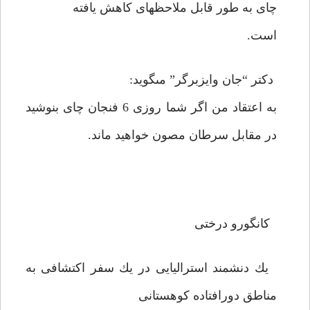
چاى به طور قابل ملاحظه‏اى كاهش يافته
است.
دكتر “جان وايزبرگر” مى‏گويد:
به اعتقاد من اگر شما روزى 6 فنجان چاى بنوشيد
در مقابل سرطان مصون خواهيد ماند.
كانگورو درختى
يك دنشمند استراليايى در يك سفر اكتشافى به
مناطق دورافتاده كوهستانى