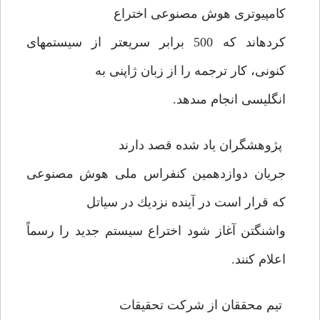
كامپيوترى هوش مصنوعى اختراع
كرده‏اند كه 500 برابر سريعتر از سيستم‏هاى
كنونى، كار ترجمه را از زبان ژاپنى به
انگليسى انجام مى‏دهد.
پژوهشگران ياد شده قصد دارند
جريان دوازدهمين كنفراس ملى هوش مصنوعى
كه قرار است در آينده نزديك در سياتل
واشنگتن آغاز شود اختراع سيستم جديد را رسماً
اعلام كنند.
تيم محققان از شركت تحقيقات