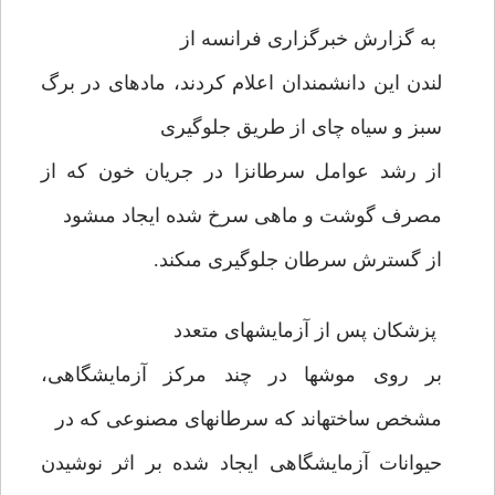
به گزارش خبرگزارى فرانسه از
لندن اين دانشمندان اعلام كردند، ماده‏اى در برگ
سبز و سياه چاى از طريق جلوگيرى
از رشد عوامل سرطان‏زا در جريان خون كه از
مصرف گوشت و ماهى سرخ شده ايجاد مى‏شود
از گسترش سرطان جلوگيرى مى‏كند.
پزشكان پس از آزمايشهاى متعدد
بر روى موشها در چند مركز آزمايشگاهى،
مشخص ساخته‏اند كه سرطانهاى مصنوعى كه در
حيوانات آزمايشگاهى ايجاد شده بر اثر نوشيدن