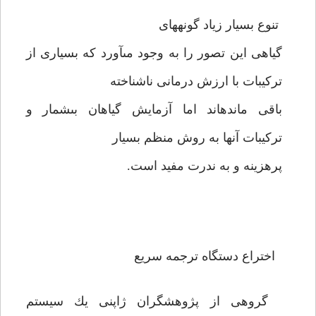
تنوع بسيار زياد گونه‏هاى
گياهى اين تصور را به وجود مى‏آورد كه بسيارى از
تركيبات با ارزش درمانى ناشناخته
باقى مانده‏اند اما آزمايش گياهان بى‏شمار و
تركيبات آنها به روش منظم بسيار
پرهزينه و به ندرت مفيد است.
اختراع دستگاه ترجمه سريع
گروهى از پژوهشگران ژاپنى يك سيستم