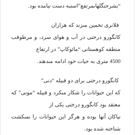
“بشرجنگلهاى‏مرتفع”است‏به دست نيامده بود.
فلانرى تخمين مى‏زند كه هزاران
كانگورو درختى در آب و هواى سرد، و مرطوقب
منطقه كوهستانى “مائوكاپ” در ارتفاع
4500 مترى به حيات خود ادامه مى‏دهند.
كانگورو درختى براى دو قبيله “دنى”
كه اين حيوانات را شكار مى‏كرد و قبيله “مونى” كه
معتقد بود كانگورو درختى يكى از
نياكان آنها بوده و هرگز اين حيوانات را نمى‏كشت
شناخته شده بود.