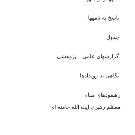
پاسخ به نامه‏ها
جدول
گزارشهاى علمى – پژوهشى
نگاهى به رويدادها
رهنمودهای مقام
معظم رهبری آیت الله خامنه ای