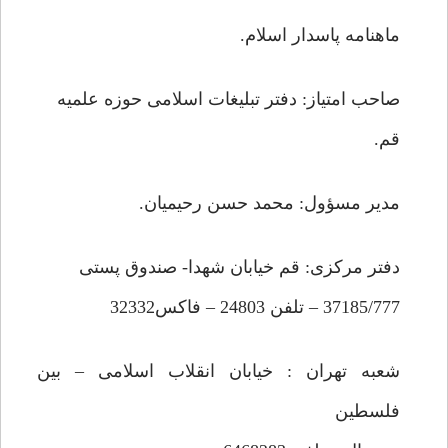
ماهنامه پاسدار اسلام.
صاحب امتياز: دفتر تبليغات اسلامى حوزه علميه
قم.
مدير مسؤول: محمد حسن رحيميان.
دفتر مركزى: قم خيابان شهدا- صندوق پستى
37185/777 – تلفن 24803 – فاكس32332
شعبه تهران : خيابان انقلاب اسلامى – بين
فلسطين