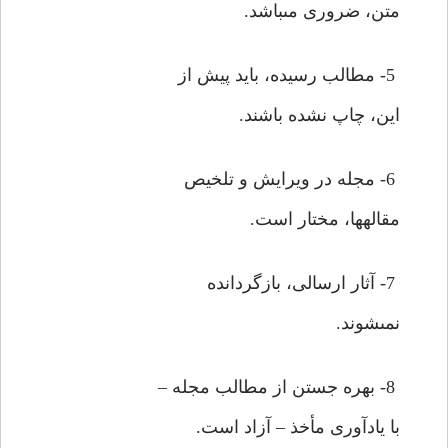
متن، ضرورى مى‏باشد.
5- مطالب رسيده، بايد پيش از
اين، چاپ نشده باشند.
6- مجله در ويرايش و تلخيص
مقاله‏ها، مختار است.
7- آثار ارسالى، بازگردانده
نمى‏شوند.
8- بهره جستن از مطالب مجله –
با يادآورى مأخذ – آزاد است.