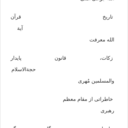
تاريخ قرآن
آية
الله معرفت
زكات، قانون پايدار
حجةالاسلام
والمسلمين مُهرى
خاطراتى از مقام معظم
رهبرى