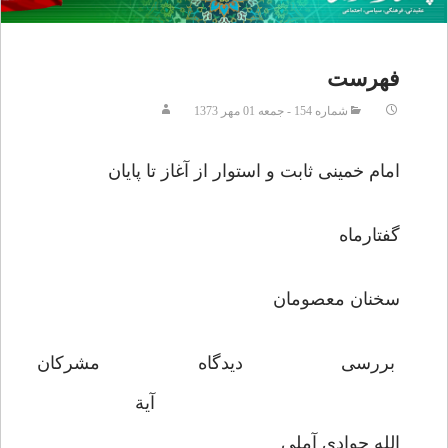
فهرست
شماره 154 - جمعه 01 مهر 1373
امام خمینی ثابت و استوار از آغاز تا پایان
گفتارماه
سخنان معصومان
بررسى ديدگاه مشركان
آية
الله جوادى آملى