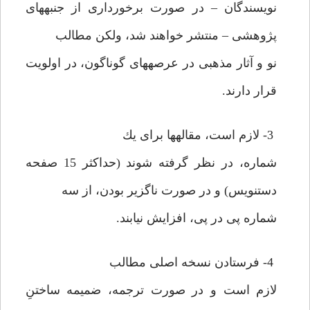
نويسندگان – در صورت برخوردارى از جنبه‏هاى
پژوهشى – منتشر خواهند شد، ولكن مطالب
نو و آثار مذهبى در عرصه‏هاى گوناگون، در اولويت
قرار دارند.
3- لازم است، مقاله‏ها براى يك
شماره، در نظر گرفته شوند (حداكثر 15 صفحه
دست‏نويس) و در صورت ناگزير بودن، از سه
شماره پى در پى، افزايش نيابند.
4- فرستادن نسخه اصلى مطالب
لازم است و در صورت ترجمه، ضميمه ساختنِ