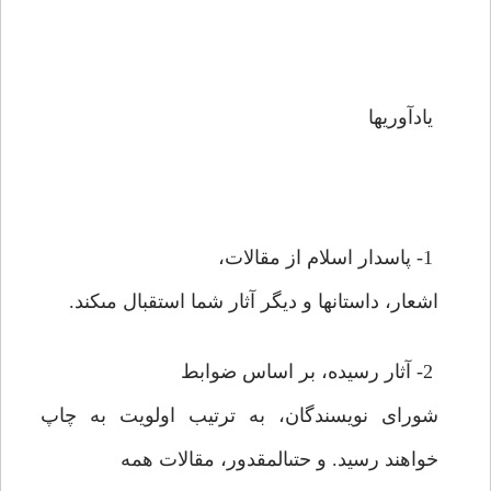
يادآوريها
1- پاسدار اسلام از مقالات،
اشعار، داستانها و ديگر آثار شما استقبال مى‏كند.
2- آثار رسيده، بر اساس ضوابط
شوراى نويسندگان، به ترتيب اولويت به چاپ
خواهند رسيد. و حتى‏المقدور، مقالات همه