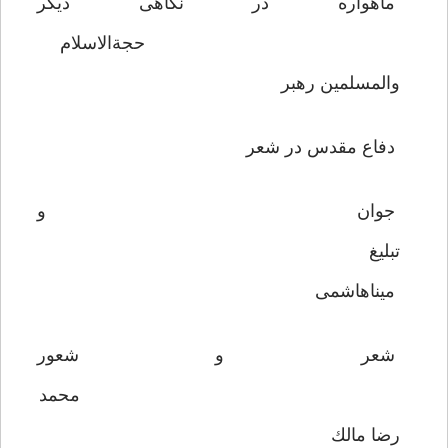
ماهواره در نگاهى ديگر
حجةالاسلام
والمسلمين رهبر
دفاع مقدس در شعر
جوان و
تبليغ
مينا‌هاشمى
شعر و شعور
محمد
رضا مالك