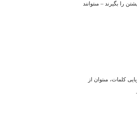
 را بگيرند – مى‏توانند
ايى كلمات، مى‏توان از