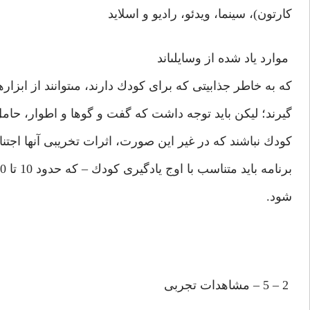
كارتون)، سينما، ويدئو، راديو و اسلايد
موارد ياد شده از وسايلى‏اند
كه به خاطر جذابيتى كه براى كودك دارند، مى‏توانند از ابزا
گيرند؛ ليكن بايد توجه داشت كه گفت و گوها و اطوار، حام
كودك نباشند كه در غير اين صورت، اثرات تخريبى آنها اجت
برنامه بايد متناسب با اوج يادگيرى كودك – كه حدود 10 تا 20 دقيقه است – تنظيم
شود.
2 – 5 – مشاهدات تجربى