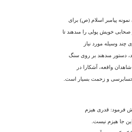
مونه پيامبر اسلام (ص) براى
ابى خويش پولى را مى‏دهند تا
رى چند وسيله مورد نياز
، دستور مى‏دهند بر روى سنگ
اهدان واقعه، آشكارا در
ه حسابرسى و زحمت بسيار است.
بش فرمود: قدرى هيزم
 اين جا هيزم نيست.