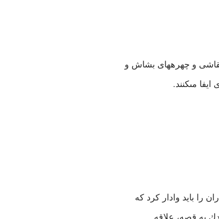
نقاشى و چهره‏هاى بشاش و
فا مى‏كنند.
ن را بايد وادار كرد كه
ودك به قصه، علاقه