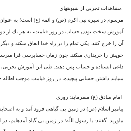
مشاهدات تجربى از شيوه‏هاى
مرسوم در سيره نبى اكرم (ص) و ائمه (ع) است؛ به عنوان ن
آموزش سخت بودن حساب در روز قيامت، به هر يك از دو صح
آن را خرج كنند. يكى تمام را در راه خدا انفاق مى‏كند و ديگ
خويش را خريدارى مى‏كند. چون زمان حسابرسى فرا مى‏رسد
داغى ايستاده و حساب پس دهند. طى اين آموزش تجربى، ش
مى‏يابند داشتن حسابى پيچيده، در روز قيامت موجب اطال
امام صادق (ع) مى‏فرمايد: روزى
پيامبر اسلام (ص) در زمين بى گياهى فرود آمد و به اصحا
بياوريد. گفتند: يا رسول اللّه! در زمين بى گياه آمده‏ايم، در