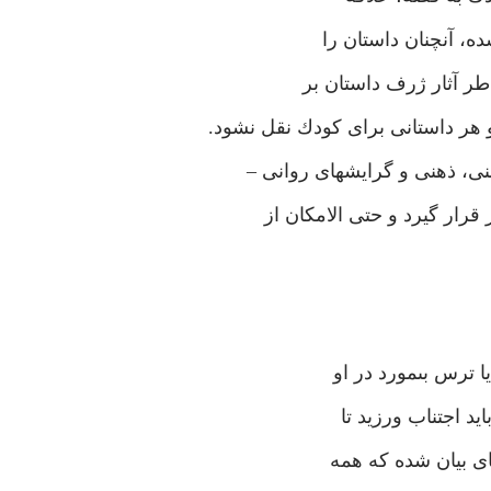
ه، آنچنان داستان را
طر آثار ژرف داستان بر
ر داستانى براى كودك نقل نشود.
ى، ذهنى و گرايشهاى روانى –
رار گيرد و حتى الامكان از
ا ترس بى‏مورد در او
يد اجتناب ورزيد تا
‏اى بيان شده كه همه