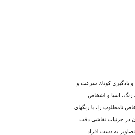
ت و يادگيرى كودك سرعت و
سى رنگ، اشيا و اشخاص
اص نامطلوب را، با رنگهاى
ان در جزئيات نقاشى دقت
 تصاوير به دست افراد