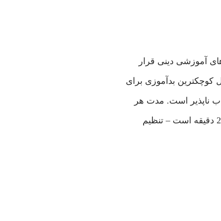
رهاى آموزشى دينى قرار
ل كوچكترين بدآموزى براى
ناب ناپذير است. مدت هر