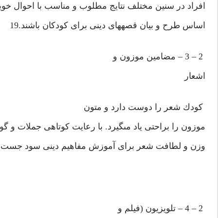
افراد در سنين مختلف نتايج مطلوب و مناسب با احوال خويشتن
اساس طرح و بيان قصه‏هاى دينى براى كودكان باشند.19
2 – 3 – مضامين موزون و
اشعار
كودك شعر را دوست دارد و متون
موزون را براحتى ياد مى‏گيرد. با رعايت كوتاهى جملات و گوي
وزن و لطافت شعر براى آموزش مفاهيم دينى سود جست.
2 – 4 – تلويزيون (فيلم و