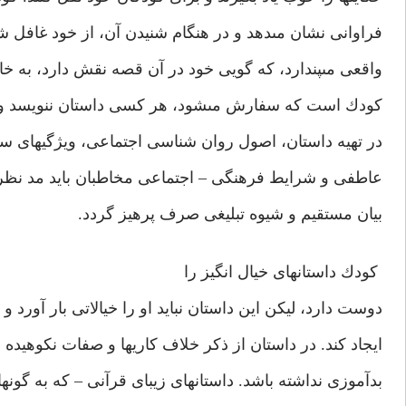
فراوانى نشان مى‏دهد و در هنگام شنيدن آن، از خود غافل شد
واقعى مى‏پندارد، كه گويى خود در آن قصه نقش دارد، به خا
كودك است كه سفارش مى‏شود، هر كسى داستان ننويسد و ه
در تهيه داستان، اصول روان شناسى اجتماعى، ويژگيهاى سن
عاطفى و شرايط فرهنگى – اجتماعى مخاطبان بايد مد نظر ق
بيان مستقيم و شيوه تبليغى صرف پرهيز گردد.
كودك داستانهاى خيال انگيز را
دوست دارد، ليكن اين داستان نبايد او را خيالاتى بار آورد و ي
ايجاد كند. در داستان از ذكر خلاف كاريها و صفات نكوهيده با
بدآموزى نداشته باشد. داستانهاى زيباى قرآنى – كه به گونه