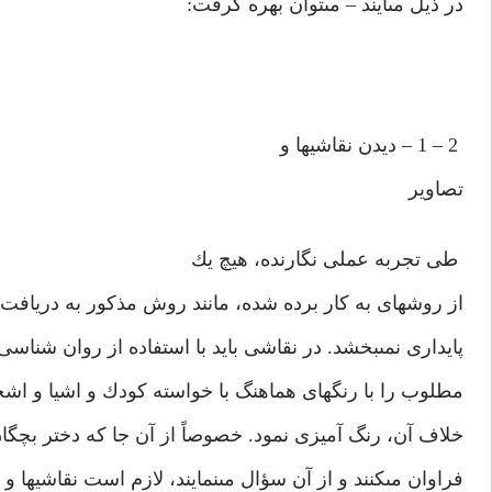
در ذيل مى‏آيند – مى‏توان بهره گرفت:
2 – 1 – ديدن نقاشيها و
تصاوير
طى تجربه عملى نگارنده، هيچ يك
از روشهاى به كار برده شده، مانند روش مذكور به درياف
پايدارى نمى‏بخشد. در نقاشى بايد با استفاده از روان شنا
مطلوب را با رنگهاى هماهنگ با خواسته كودك و اشيا و اشخ
خلاف آن، رنگ آميزى نمود. خصوصاً از آن جا كه دختر بچگ
فراوان مى‏كنند و از آن سؤال مى‏نمايند، لازم است نقاشيها و