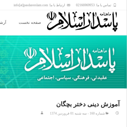
تماس با ما: 02166969953
ارتباط با ما: info[at]pasdareeslam.com
Skip
to
صفحه نخست
آرشی
content
آموزش دينى دختر بچگان
شماره 160 - سه شنبه 01 فروردين 1374