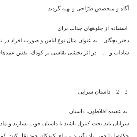
آگاه و متخصص طرّاحى و تهيه گردند.
استفاده از جلوه‏هاى جذاب براى
دختر بچگان – به عنوان مثال نوع لباس و صورت افراد در 
شاداب و … – در اثر بخشى نقاشى بر كودك، نقش عمده‏اى اي
2 – 2 – داستان سرايى
به عقيده افلاطون، داستان
سرايان بايد تحت كنترل باشند تا داستان خوب بسازند و مادرا
حكايتها را خوب ياد بگيرند و براى كودكان خود نقل كنند. ك