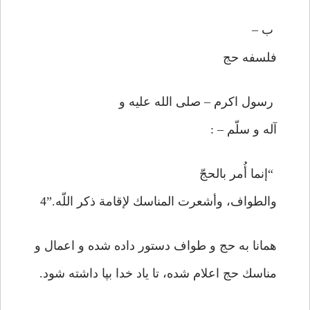
ب –
فلسفه حج
رسول اكرم – صلى الله عليه و
آله و سلّم – :
“إنما أُمر بالحجّ
والطواف، وأشعرت المناسك لإقامة ذكر اللّه.”4
همانا به حج و طواف دستور داده شده و اعمال و
مناسك حج اعلام شده، تا ياد خدا بپا داشته شود.