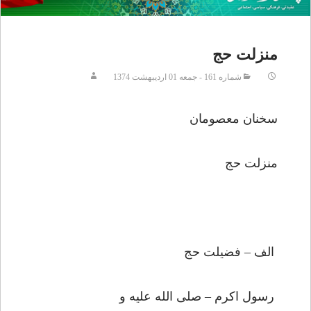
منزلت حج
شماره 161 - جمعه 01 ارديبهشت 1374
سخنان معصومان
منزلت حج
الف – فضيلت حج
رسول اكرم – صلى الله عليه و