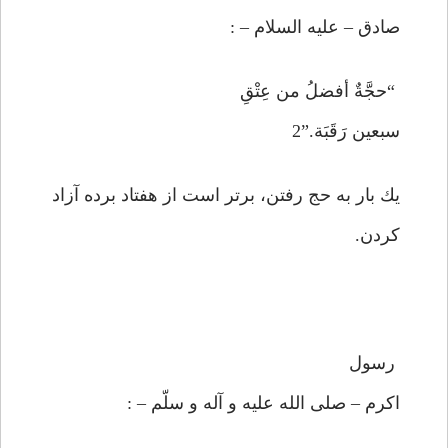
صادق – عليه السلام – :
“حجَّةٌ أفضلُ من عِتْقِ
سبعين رَقَبَة.”2
يك بار به حج رفتن، برتر است از هفتاد برده آزاد
كردن.
رسول
اكرم – صلى الله عليه و آله و سلّم – :