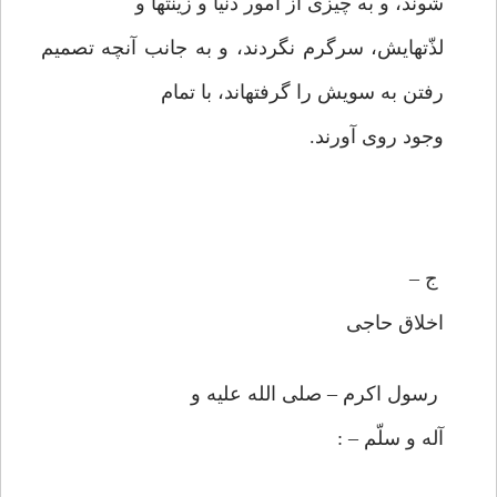
شوند، و به چيزى از امور دنيا و زينتها و
لذّتهايش، سرگرم نگردند، و به جانب آنچه تصميم
رفتن به سويش را گرفته‏اند، با تمام
وجود روى آورند.
ج –
اخلاق حاجى
رسول اكرم – صلى الله عليه و
آله و سلّم – :