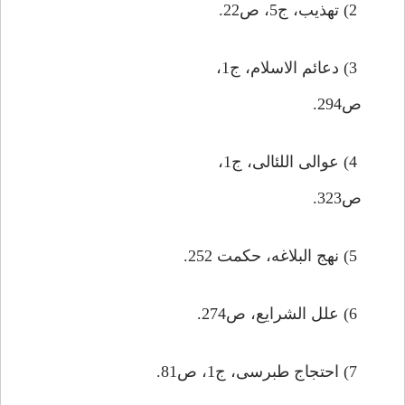
2) تهذيب، ج5، ص22.
3) دعائم الاسلام، ج1،
ص294.
4) عوالى اللئالى، ج1،
ص323.
5) نهج البلاغه، حكمت 252.
6) علل الشرايع، ص274.
7) احتجاج طبرسى، ج1، ص81.