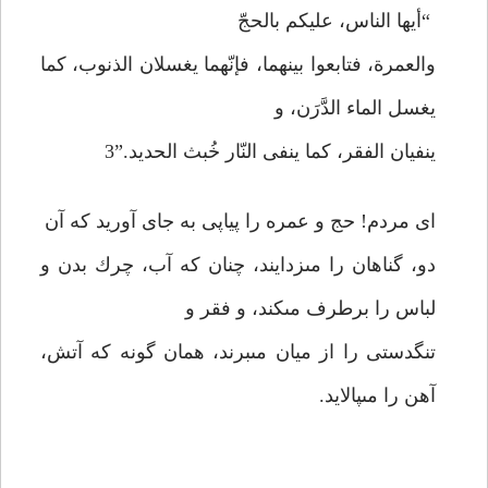
“أيها الناس، عليكم بالحجّ
والعمرة، فتابعوا بينهما، فإنّهما يغسلان الذنوب، كما
يغسل الماء الدَّرَن، و
ينفيان الفقر، كما ينفى النّار خُبث الحديد.”3
اى مردم! حج و عمره را پياپى به جاى آوريد كه آن
دو، گناهان را مى‏زدايند، چنان كه آب، چرك بدن و
لباس را برطرف مى‏كند، و فقر و
تنگدستى را از ميان مى‏برند، همان گونه كه آتش،
آهن را مى‏پالايد.