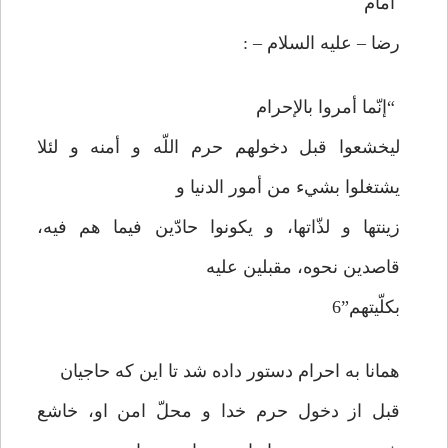
امام
رضا – عليه السلام – :
“إنّما أمروا بالإحرام
ليخشعوا قبل دخولهم حرم اللّه و أمنه و لئلا
يشتغلوا بشي‏ء من أمور الدنيا و
زينتها و لذّاتها، و يكونوا حادّين فيما هم فيه،
قاصدين نحوه، مقبلين عليه
بكلّيتهم”6
همانا به احرام دستور داده شد تا اين كه حاجيان
قبل از دخول حرم خدا و محلّ امن او، خاشع