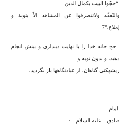
“حجّوا البيت بكمال الدين
والتّفقّه ولاتنصرفوا عن المشاهد الاّ بتوبة و
إملاع.”7
حج خانه خدا را با نهايت ديندارى و بينش انجام
دهيد، و بدون توبه و
ريشه‏كنى گناهان، از عبادتگاه‏ها باز نگرديد.
امام
صادق – عليه السلام – :