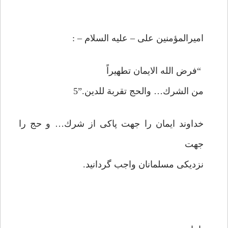
اميرالمؤمنين على – عليه السلام – :
“فرض الله الايمان تطهيراً
من الشرك… والحج تقربة للدين.”5
خداوند ايمان را جهت پاكى از شرك… و حج را
جهت
نزديكى مسلمانان واجب گردانيد.