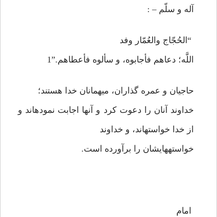
آله و سلّم – :
“الحُجّاج والعُمّار وفد
اللَّه؛ دعاهم فأجابوه، و سألوه فأعطاهم.”1
حاجيان و عمره گذاران، ميهمانان خدا هستند؛
خداوند آنان را دعوت كرد و آنها اجابت نموده‏اند و
از خدا خواسته‏اند، و خداوند
خواسته‏هايشان را برآورده است.
امام