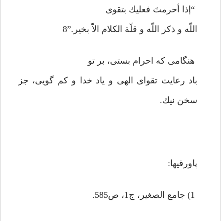
“إذا أحرمتَ فعليك بتقوى
اللّه و ذكر اللّه و قلّة الكلام الاّ بخير.”8
هنگامى كه احرام بستى، بر تو
باد رعايت تقواى الهى و ياد خدا و كم گويى، جز
سخن نيك.
پاورقیها:
1) جامع الصغير، ج1، ص585.