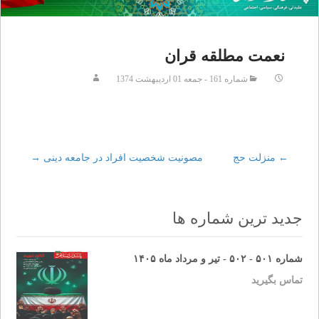
نعمت مطلقه قران
شماره 161 - جمعه 01 ارديبهشت 1374
←
Post
منزلت حج
مصونيت شخصيت افراد در جامعه دينى
→
navigation
جدید ترین شماره ها
شماره ۵۰۱ - ۵۰۲ - تیر و مرداد ماه ۱۴۰۵
تماس بگیرید