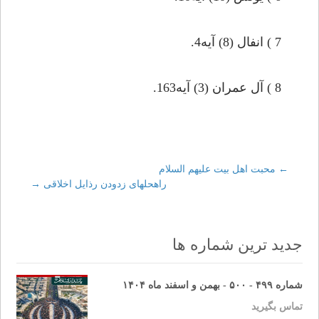
7 ) انفال (8) آيه4.
8 ) آل عمران (3) آيه163.
←
Post
محبت اهل بيت عليهم السلام
راه‏حلهاى زدودن رذايل اخلاقى
→
navigation
جدید ترین شماره ها
شماره ۴۹۹ - ۵۰۰ - بهمن و اسفند ماه ۱۴۰۴
تماس بگیرید