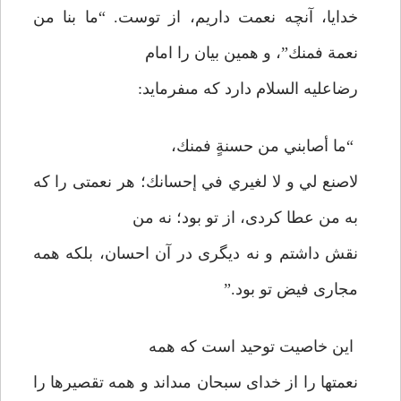
خدايا، آنچه نعمت داريم، از توست. “ما بنا من
نعمة فمنك”، و همين بيان را امام
رضاعليه السلام دارد كه مى‏فرمايد:
“ما أصابني من حسنةٍ فمنك،
لاصنع لي و لا لغيري في إحسانك؛ هر نعمتى را كه
به من عطا كردى، از تو بود؛ نه من
نقش داشتم و نه ديگرى در آن احسان، بلكه همه
مجارى فيض تو بود.”
اين خاصيت توحيد است كه همه
نعمتها را از خداى سبحان مى‏داند و همه تقصيرها را