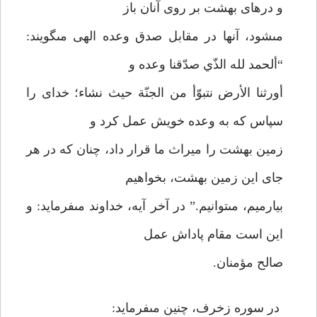
و درهاى بهشت بر روى آنان باز
مى‏شود، آنها در مقابل صدق وعده الهى مى‏گويند:
“ألحمد لله الذّي صدّقنا وعده و
أورثنا الأرض نتبوّأ من الجنّة حيث نشاء؛ خداى را
سپاس كه به وعده خويش عمل كرد و
زمين بهشت را ميراث ما قرار داد، چنان كه در هر
جاى اين زمين بهشت، بخواهيم
بيارميم، مى‏توانيم.” در آخر آيه، خداوند مى‏فرمايد: و
اين است مقام پاداش عمل
صالح مؤمنان.
در سوره زخرف، چنين مى‏فرمايد: