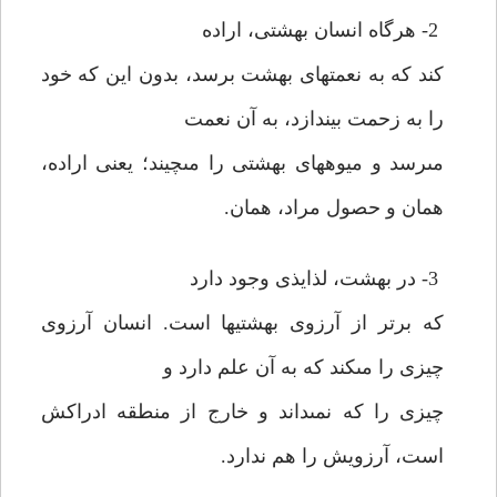
2- هرگاه انسان بهشتى، اراده
كند كه به نعمتهاى بهشت برسد، بدون اين كه خود
را به زحمت بيندازد، به آن نعمت
مى‏رسد و ميوه‏هاى بهشتى را مى‏چيند؛ يعنى اراده،
همان و حصول مراد، همان.
3- در بهشت، لذايذى وجود دارد
كه برتر از آرزوى بهشتيها است. انسان آرزوى
چيزى را مى‏كند كه به آن علم دارد و
چيزى را كه نمى‏داند و خارج از منطقه ادراكش
است، آرزويش را هم ندارد.