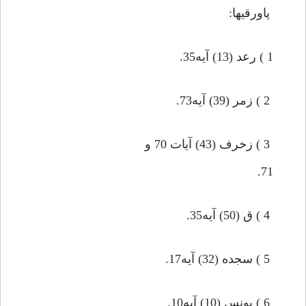
پاورقيها:
1 ) رعد (13) آيه35.
2 ) زمر (39) آيه73.
3 ) زخرف (43) آيات 70 و
71.
4 ) ق (50) آيه35.
5 ) سجده (32) آيه17.
6 ) يونس (10) آيه10.