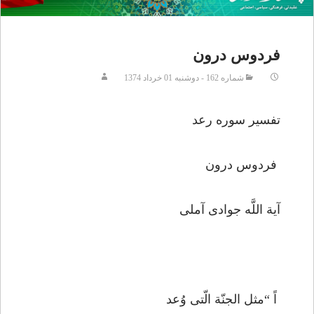
فردوس درون
شماره 162 - دوشنبه 01 خرداد 1374
تفسير سوره رعد
فردوس درون
آية اللَّه جوادى آملى
اً “مثل الجنّة الّتى وُعد