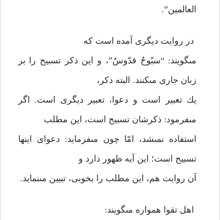
العالمين”.
در روايت ديگرى آمده است كه
مى‏گويند: “سبّوحٌ قدّوسٌ”، و اين ذكر تسبيح را بر
زبان جارى مى‏كنند. البته ذكر،
يك تعبير است و دعوا، تعبير ديگرى است. اگر
مى‏فرمود: ذكرشان تسبيح است، اين مطلب
استفاده نمى‏شد، امّا چون مى‏فرمايد: دعواى اينها
تسبيح است؛ اين آيه ظهور دارد و
آن روايت هم، اين مطلب را بخوبى، تبيين مى‏نمايد.
اهل تقوا همواره مى‏گويند: