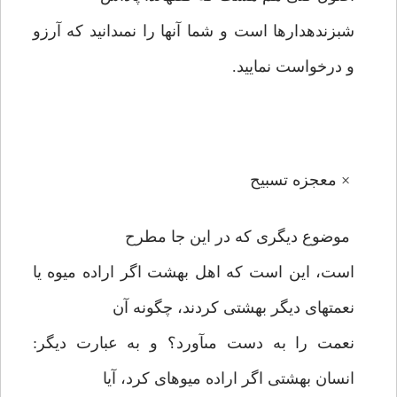
شب‏زنده‏دارها است و شما آنها را نمى‏دانيد كه آرزو
و درخواست نماييد.
× معجزه تسبيح
موضوع ديگرى كه در اين جا مطرح
است، اين است كه اهل بهشت اگر اراده ميوه يا
نعمتهاى ديگر بهشتى كردند، چگونه آن
نعمت را به دست مى‏آورد؟ و به عبارت ديگر:
انسان بهشتى اگر اراده ميوه‏اى كرد، آيا