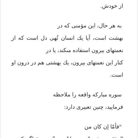
از خودش.
به هر حال، اين مؤمنى كه در
بهشت است، آيا يك انسان تُهى دل است كه از
نعمتهاى بيرون استفاده مى‏كند، يا در
كنار اين نعمتهاى بيرون، يك بهشتى هم در درون او
است.
سوره مباركه واقعه را ملاحظه
فرماييد، چنين تعبيرى دارد:
“فأمّا إن كان من