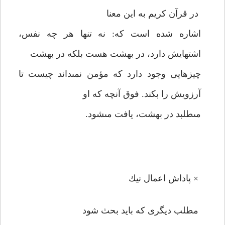
در قرآن كريم به اين معنا
اشاره شده است كه: نه تنها هر چه نفس،
اشتهايش دارد، در بهشت هست بلكه در بهشت
چيزهايى وجود دارد كه مؤمن نمى‏داند چيست تا
آرزويش را بكند. فوق آنچه كه او
مى‏طلبد در بهشت، يافت مى‏شود.
× پاداش اعمال نيك
مطلب ديگرى كه بايد بحث شود