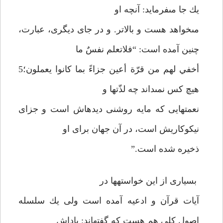
يك جا مى‏فرمايد: آنچه او
مى‏خواهد هست و بالاتر. و در جاى ديگرى، عبارت،
چنين آمده است: “فلاتعلم نفسٌ ما
أخفي لهم من قرّة أعين جزاءً بما كانوا يعملون؛5
هيچ كس نمى‏داند چه لذّتها و
نعمتهايى كه مايه روشنى ديده‏اش است و جزاى
نيكوكاريش است، در آن جهان براى او
ذخيره شده است.”
بسيارى از اين خواسته‏ها در
آيات قرآن و ادعيه آمده است ولى يك سلسله
اصول كلى هم هست كه گفته‏اند: پاداش