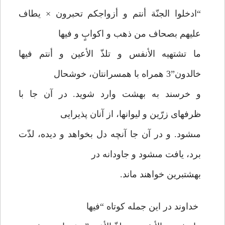
“ادخلوا الجنّة أنتم و أزواجكم تحبرون × يطاف
عليهم بصحاف من ذهب و اكوابٍ و فيها
ما تشتهيه الأنفس و تلذّ الأعين و أنتم فيها
خالدون”3 همراه با همسرانتان، خوشحال
و خرسند به بهشت وارد شويد. در آن جا با
ظرفهاى زرّين و ليوانها، از آنان پذيرايى
مى‏شود. و در آن جا آنچه دل بخواهد و ديده، لذّت
برد، يافت مى‏شود و جاودانه در
بهشت‏برين خواهند ماند.
خداوند در اين جمله كوتاه “فيها