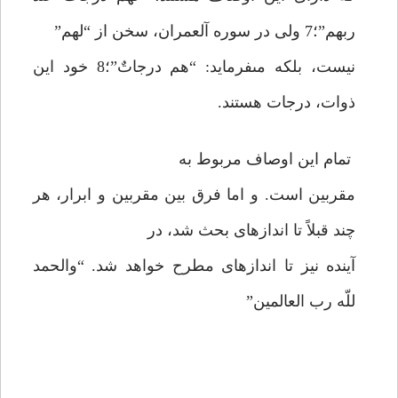
ربهم”؛7 ولى در سوره آل‏عمران، سخن از “لهم”
نيست، بلكه مى‏فرمايد: “هم درجاتٌ”؛8 خود اين
ذوات، درجات هستند.
تمام اين اوصاف مربوط به
مقربين است. و اما فرق بين مقربين و ابرار، هر
چند قبلاً تا اندازه‏اى بحث شد، در
آينده نيز تا اندازه‏اى مطرح خواهد شد. “والحمد
للّه رب العالمين”