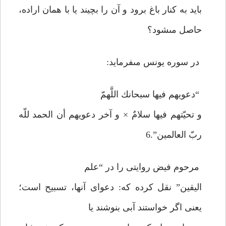
بايد به كنار باغ برود و آن را بچيند يا با همان اراده،
حاصل مى‏شود؟
در سوره يونس مى‏فرمايد:
“دعويهم فيها سبحانك اللَّهمّ
و تحيّتهم فيها سلامٌ × و آخر دعويهم أن الحمد للّه
ربّ العالمين”.6
مرحوم فيض روايتى را در “علم
اليقين” نقل كرده كه: دعواى آنها، تسبيح است؛
يعنى اگر خواستند آبى بنوشند يا