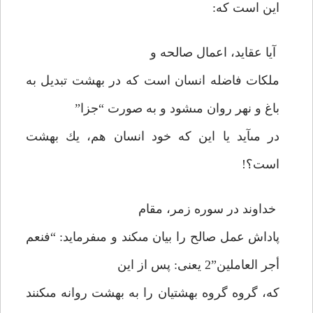
اين است كه:
آيا عقايد، اعمال صالحه و
ملكات فاضله انسان است كه در بهشت تبديل به
باغ و نهر روان مى‏شود و به صورت “جزا”
در مى‏آيد يا اين كه خود انسان هم، يك بهشت
است؟!
خداوند در سوره زمر، مقام
پاداش عمل صالح را بيان مى‏كند و مى‏فرمايد: “فنعم
أجر العاملين”2 يعنى: پس از اين
كه، گروه گروه بهشتيان را به بهشت روانه مى‏كنند