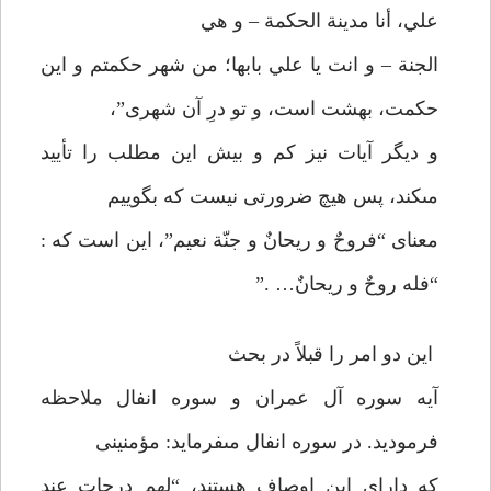
علي، أنا مدينة الحكمة – و هي
الجنة – و انت يا علي بابها؛ من شهر حكمتم و اين
حكمت، بهشت است، و تو درِ آن شهرى”،
و ديگر آيات نيز كم و بيش اين مطلب را تأييد
مى‏كند، پس هيچ ضرورتى نيست كه بگوييم
معناى “فروحٌ و ريحانٌ و جنّة نعيم”، اين است كه :
“فله روحٌ و ريحانٌ… .”
اين دو امر را قبلاً در بحث
آيه سوره آل عمران و سوره انفال ملاحظه
فرموديد. در سوره انفال مى‏فرمايد: مؤمنينى
كه داراى اين اوصاف هستند، “لهم درجات عند