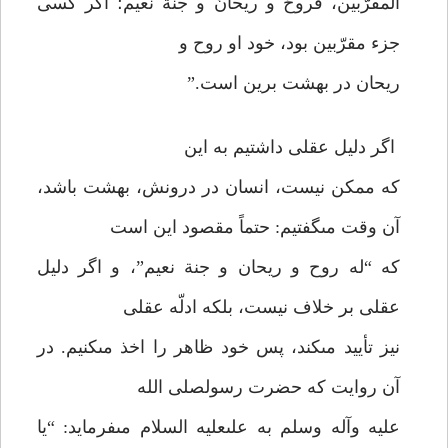
المقرّبين، فروحٌ و ريحانٌ و جنّة نعيم؛ اگر كسى
جزء مقرّبين بود، خود او روح و
ريحان در بهشت برين است.”
اگر دليل عقلى داشتيم به اين
كه ممكن نيست، انسان در درونش، بهشت باشد،
آن وقت مى‏گفتيم: حتماً مقصود اين است
كه “له روح و ريحان و جنة نعيم”، و اگر دليل
عقلى بر خلاف نيست، بلكه ادلّه عقلى
نيز تأييد مى‏كند، پس خود ظاهر را اخذ مى‏كنيم. در
آن روايت كه حضرت رسول‏صلى الله
عليه وآله وسلم به على‏عليه السلام مى‏فرمايد: “يا