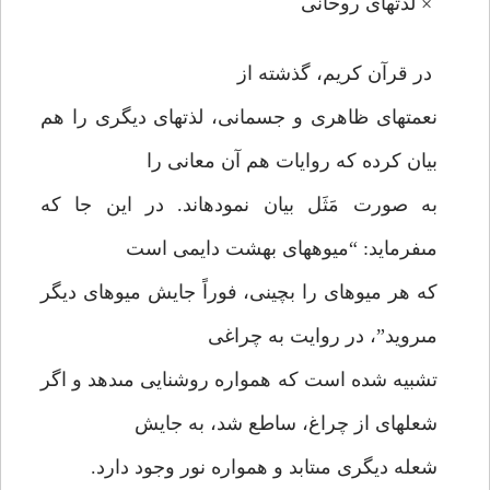
× لذتهاى روحانى
در قرآن كريم، گذشته از
نعمتهاى ظاهرى و جسمانى، لذتهاى ديگرى را هم
بيان كرده كه روايات هم آن معانى را
به صورت مَثَل بيان نموده‏اند. در اين جا كه
مى‏فرمايد: “ميوه‏هاى بهشت دايمى است
كه هر ميوه‏اى را بچينى، فوراً جايش ميوه‏اى ديگر
مى‏رويد”، در روايت به چراغى
تشبيه شده است كه همواره روشنايى مى‏دهد و اگر
شعله‏اى از چراغ، ساطع شد، به جايش
شعله ديگرى مى‏تابد و همواره نور وجود دارد.