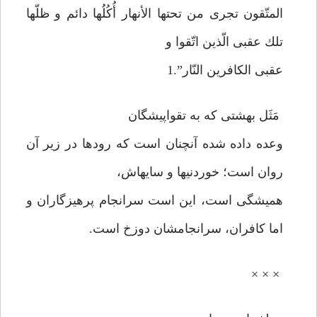
المتّقون تجرى من تحتها الأنهار أُكُلُها دائم و ظلّها
تلك عقبى الّذين اتّقوا و
عقبى الكافرين النّار”.1
مَثَل بهشتى كه به تقواپيشگان
وعده داده شده آنچنان است كه رودها در زير آن
روان است؛ خوردنيها و سايه‏اش،
هميشگى است، اين است سرانجام پرهيزگاران و
اما كافران، سرانجامشان دوزخ است.
× × ×