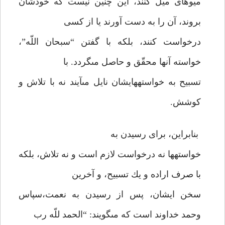
ميوه‏اى ميل كنند، اين چنين نيست كه خودشان
بروند، آن را به دست آورند يا از كسى
درخواست كنند، بلكه با گفتن “سبحان اللّه”،
خواسته آنها محقّق و حاصل مى‏گردد. با
تسبيح به خواسته‏هايشان نايل مى‏آيند نه با تلاش و
كوشش.
بنابراين، براى رسيدن به
خواسته‏ها نه درخواست لازم است و نه تلاش، بلكه
با صرف اراده و يك تسبيح، و آخرين
سخن ايشان، پس از رسيدن به نعمت،سپاس
وحمد خداوند است كه مى‏گويند: “الحمد للّه رب