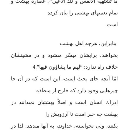
ما تشتهيه الأنفس و تلذّ الأعين”، عصاره بهشت و
تمام نعمتهاى بهشتى را بيان كرده
است.
بنابراين، هرچه اهل بهشت
بخواهند، برايشان ميسّر مى‏شود و در مشيتشان
خلاف راه ندارد: “لهم ما يشاؤون فيها”.4
امّا آنچه جاى بحث است، اين است كه در آن جا
چيزهايى وجود دارد كه خارج از منطقه
ادراك انسان است و اصلاً بهشتيان نمى‏دانند در
بهشت چه خبر است تا آرزويش را
بكنند، ولى نخواسته، خداوند، به آنها مى‏دهد. لذا در