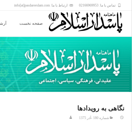
تماس با ما: 02166969953
ارتباط با ما: info[at]pasdareeslam.com
Skip
to
صفحه نخست
آرشی
content
نگاهى به رويدادها
شماره 180 -آذر 1375