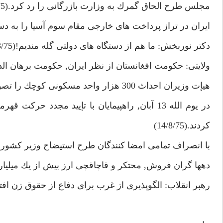
مجلس طرح الحاق گمرك به وزارت بازرگانى را رد كرد.(7/8/75)
ايران در تراز پرداخت هاى خارجى مقام سوم آسيا را به د
دكتر نوربخش: ما هم از دستگاه هاى دولتى گله منديم!(8/8/75)
ولايتى: حكومت افغانستان از نظر ايران, حكومت برهان الدين ربا
هيإت وزيران احداث 300 هزار واحد مسكونى كوچك را تصويب كرد.
در يوم الله 13 آبان, راهپيمايان با تإييد مجدد ح
كردند.(14/8/75)
با انصراف تمامى امضا كنندگان طرح استيضاح وزير كشور
دهها گران فروش, محتكر و قاچاقچى ارز بيش از يك ميليار
رهبر انقلاب: الگوپذيرى از غرب براى دفاع از حقوق زن افتاد