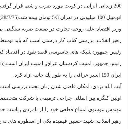
200 زندانى ايرانى در كويت مورد ضرب و شتم قرار گرفتند.(26/7/75)
اتومبيل 100 ميليونى در تهران 5/3 تومان بيمه شد.(28/7/75)
وزير اقتصاد: غلبه روحيه تجارت در صنعت ضربه سنگينى بر اقتصا
رهبر انقلاب: بررسى كتاب كار درستى است كه بايد توسط ا
رئيس جمهور: شبكه هاى جاسوسى قصد نفوذ در اقتصاد كشور را د
رئيس جمهور: امنيت كردستان عراق, امنيت ايران است.(5/8/75)
ايران 150 اسير عراقى را به طور يك جانبه آزاد كرد.
آيت الله يزدى: امكان قاضى شدن زنان تحت بررسى است.
اولين كنگره بين المللى جراحى ترميمى با شركت متخصصان 20 كشور در تهران آغاز به كار كرد.(/75
مهندس موسوى امتناع قطعى خود را از نامزدى رياست جمه
رهبر انقلاب: شهيد حسين فهميده يكى از اسطوره هاى به يا