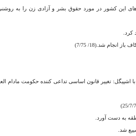
عاهاى اين كشور در مورد حقوق بشر و آزادى زن را به روشنى
 كرد.
انجام شد.(18/ 7/75)
 اشپيگل: تغيير قانون اساسى تداعى كننده حكومت مادام ال