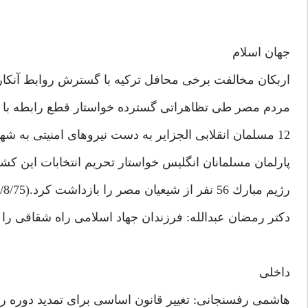
جهان اسلام
اربكان مخالفت برخى محافل تركيه با گسترش روابط آنكارا
مردم مصر طى تظاهراتى گسترده خواستار قطع رابطه با رژيم صه
12 مسلمان انقلابى الجزاير به دست نيروهاى امنيتى به شهادت رسيدند.(23/7/ 75)
پارلمان مسلمانان انگليس خواستار تحريم انتخابات اين كشور شد.(
رژيم مبارك 56 نفر از شيعيان مصر را بازداشت كرد.(2/8/75)
دكتر رمضان عبدالله: فرزندان جهاد اسلامى راه شقاقى را در مب
داخلى
هاشمى رفسنجانى: تغيير قانون اساسى براى تمديد دوره