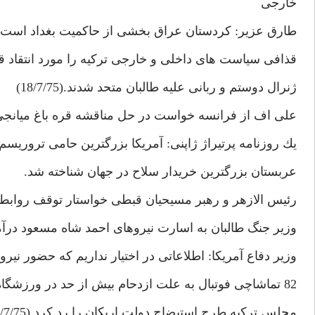
خارجى
طارق عزير: كردستان عراق بخشى از حاكميت بغداد است.
قذافى سياست هاى داخلى و خارجى تركيه را مورد انتقاد قرار داد.(
ژنرال دوستم و ربانى عليه طالبان متحد شدند.(18/7/75)
على اف از فرانسه خواست در حل مناقشه قره باغ ميانجى
يك روزنامه پرتيراژ ژاپنى: آمريكا بزرگترين حامى تروريس
عربستان بزرگترين خريدار سلاح در جهان شناخته شد.
رئيس الازهر و رهبر مسيحيان قبطى خواستار توقف روابط مصر 
وزير جنگ طالبان به اسارت نيروهاى احمد شاه مسعود درآمد.(/7/75
وزير دفاع آمريكا: اطلاعاتى در اختيار نداريم كه حضور نيروهاى ا
82 تماشاچى فوتبال به علت ازدحام بيش از حد در ورزشگاه گواتمالا كشته شدند.
مجلس تركيه طرح استيضاح دولت اربكان را رد كرد.(26/7/75)