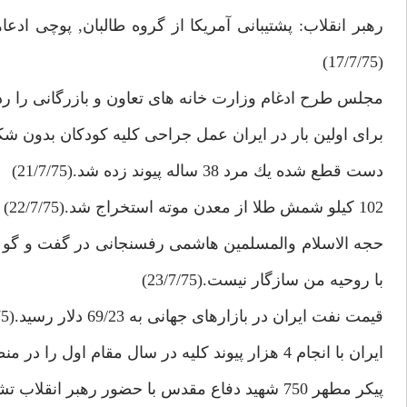
رهبر انقلاب: پشتيبانى آمريكا از گروه طالبان, پوچى اد
(17/7/75)
مجلس طرح ادغام وزارت خانه هاى تعاون و بازرگانى را رد
براى اولين بار در ايران عمل جراحى كليه كودكان بدون شكاف باز 
دست قطع شده يك مرد 38 ساله پيوند زده شد.(21/7/75)
102 كيلو شمش طلا از معدن موته استخراج شد.(22/7/75)
حجه الاسلام والمسلمين هاشمى رفسنجانى در گفت و گو با
با روحيه من سازگار نيست.(23/7/75)
قيمت نفت ايران در بازارهاى جهانى به 69/23 دلار رسيد.(25/7/75)
ايران با انجام 4 هزار پيوند كليه در سال مقام اول را در منطقه به دست آورد.
پيكر مطهر 750 شهيد دفاع مقدس با حضور رهبر انقلاب تشييع شد.