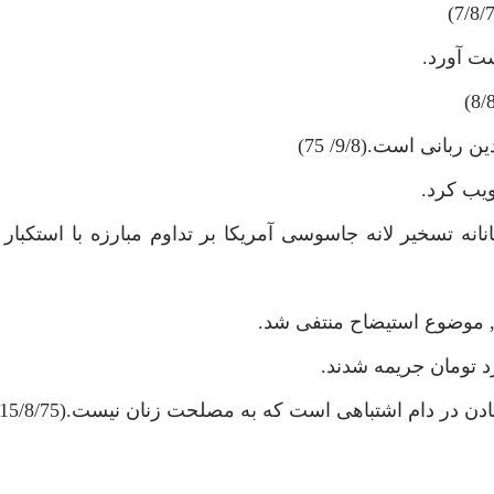
ست آورد.
نى است.(9/8/ 75)
ركت قهرمانانه تسخير لانه جاسوسى آمريكا بر تداوم مبارزه با استكبار
, موضوع استيضاح منتفى شد.
د تومان جريمه شدند.
ن در دام اشتباهى است كه به مصلحت زنان نيست.(15/8/75)