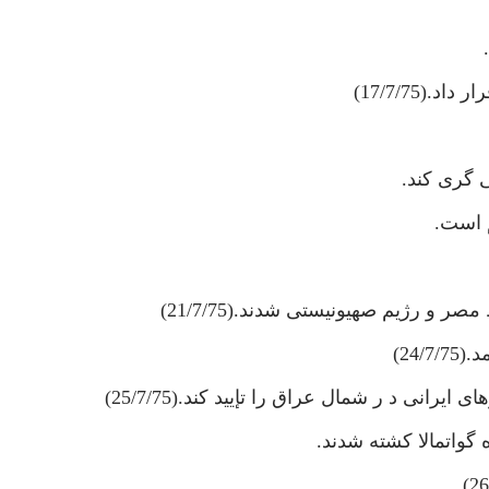
17/7/75)
 گرى كند.
م است.
و رژيم صهيونيستى شدند.(21/7/75)
24)
يرانى د ر شمال عراق را تإييد كند.(25/7/75)