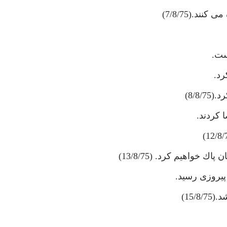
د.(7/8/75)
ست.
رد.
8/8)
 كردند.
خواهيم كرد. (13/8/75)
پيروزى رسيد.
15/)