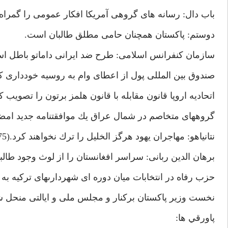
باب دال: رسانه هاى گروهى آمريكا افكار عمومى را گمراه مى كنن
دوستم: پاكستان همچنان حامى مطلق طالبان است.
سازمان كنفرانس اسلامى: طرح ضد ايرانى داماتو باطل ا
صندوق بين المللى پول از اعطاى وام به روسيه خوددارى ك
اتحاديه اروپا قانون مقابله با قانون هلمز برتون را تصويب كرد.(/75
گروههاى متخاصم در شمال عراق يك موافقتنامه جديد امضا
نتانياهو: مهاجران يهود هرگز الخليل را ترك نخواهند كرد.(12/8/75)
برهان الدين ربانى: سراسر افغانستان را از لوث وجود طالبان پاك 
حزب رفاه در انتخابات ميان دوره اى شهردارىهاى تركيه به 
نخست وزير پاكستان بركنار و مجلس ملى و ايالتى منحل شد.(8/75
پاورقي ها: