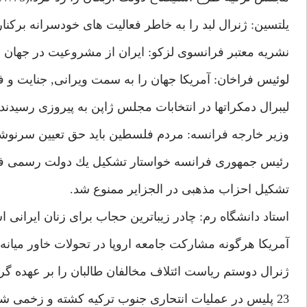
يلتسين: ژنرال لبد را به خاطر فعاليت هاى خودسرانه بركنار
نشريه معتبر فرانسوى لزكو: ايران از مشروعيت در جهان 
لوئيس فراخان: آمريكا جهان را به سمت ويرانى, جنايت و فساد هد
ليبرال دمكراتها در انتخابات مجلس ژاپن به پيروزى رسيدند.(30/7/75
وزير خارجه فرانسه: مردم فلسطين بايد حق تعيين سرنوشت داشته
رئيس جمهورى فرانسه خواستار تشكيل يك دولت رسمى فلسطينى
تشكيل احزاب مذهبى در الجزاير ممنوع شد.
استاد دانشگاه رم: چادر زيباترين حجاب براى زنان ايرانى 
آمريكا هرگونه مشاركت جامعه اروپا در تحولات خاور ميانه 
ژنرال دوستم رياست ائتلاف مخالفان طالبان را بر عهده گرفت.(75
23 پليس در عمليات انتحارى جنوب تركيه كشته و زخمى شدند.(5/8/75)