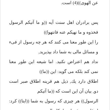
عن الهوى))(4) است.
پس برادران اهل سنت آيه ((و ما آتيكم الرسول
فخذوه و ما نهيكم عنه فانتهوا))
را اين طور معنا مى كنند كه هر چه رسول از فىء
و مسائل مالى به شما داد بپذيريد,
نداد هم اعتراض نكنيد. اما شيعه اين طور معنا
نمى كند بلكه مى گويد: اين ((ما))
اطلاق دارد يك, ذيل هم قرينه اطلاق صبر است
دو, بيان آن اين است كه ((ما آتيكم
الرسول)) هر چيزى كه رسول به شما ((ايتا)) كرد: