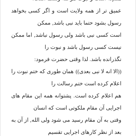
عميق تر از همه ولايت است و اگر كسى بخواهد
رسول بشود حتما بايد نبى باشد, ممكن
است كسى نبى باشد ولى رسول نباشد, اما ممكن
نيست كسى رسول باشد و نبوت را
نگذرانده باشد. لذا وقتى حضرت فرمود:
((الا انه لا نبى بعدى)) همان طورى كه ختم نبوت را
اعلام كرده است ختم رسالت را
هم اعلام كرده است. پشتوانه همه اين مقام هاى
اجرايى آن مقام ملكوتى است كه انسان
وقتى به آن مقام رسيد مى شود ولى الله, از آن به
بعد از نظر كارهاى اجرايى تقسيم