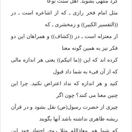
كرد منتهى بشويد. اهل سنت نوعا
مثل امام فخر رازى ـ كه از اشاعره است ـ در
((التفسير الكبير)) و زمخشرى ـ كه
از معتزله است ـ در ((كشاف)) و همراهان اين دو
فكر نيز به همين گونه معنا
كرده اند كه اين ((ما اتيكم)) يعنى هر اندازه مالى
كه از آن فىء به شما داد قبول
كنيد و هر اندازه كه نداد اعتراض نكنيد. چرا اين
چنين معنا مى كنند؟ چون اگر
چيزى از حضرت رسول(ص) نقل بشود و در قرآن
ريشه ظاهرى نداشته باشد آنها بگويند
كه شما هم معاذالله مثلا روى اجتهاد خود اين