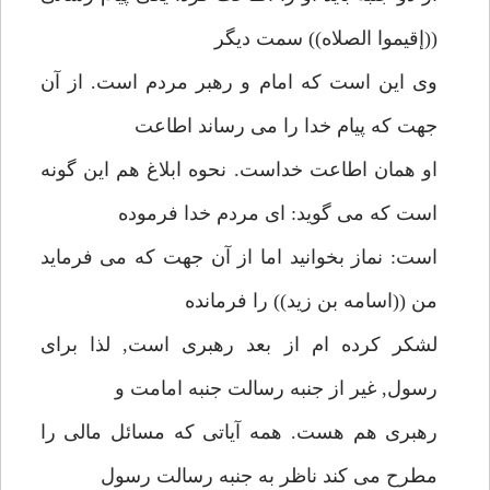
((إقيموا الصلاه)) سمت ديگر
وى اين است كه امام و رهبر مردم است. از آن
جهت كه پيام خدا را مى رساند اطاعت
او همان اطاعت خداست. نحوه ابلاغ هم اين گونه
است كه مى گويد: اى مردم خدا فرموده
است: نماز بخوانيد اما از آن جهت كه مى فرمايد
من ((اسامه بن زيد)) را فرمانده
لشكر كرده ام از بعد رهبرى است, لذا براى
رسول, غير از جنبه رسالت جنبه امامت و
رهبرى هم هست. همه آياتى كه مسائل مالى را
مطرح مى كند ناظر به جنبه رسالت رسول