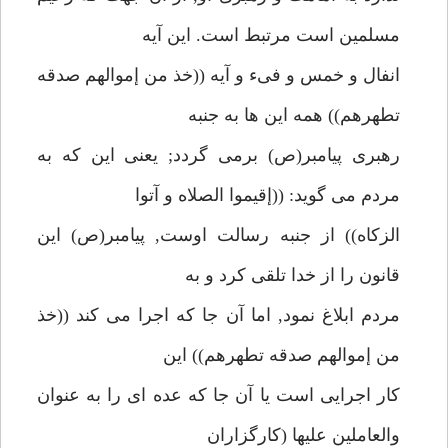
مسلمين است مرتبط است. اين آيه
انفال و خمس و فىء و آيه ((خذ من إموالهم صدقه
تطهرهم)) همه اين ها به جنبه
رهبرى پيامبر(ص) برمى گردد; يعنى اين كه به
مردم مى گويد: ((إقيموا الصلاه و آتوا
الزكاه)) از جنبه رسالت اوست, پيامبر(ص) اين
قانون را از خدا تلقى كرد و به
مردم ابلاغ نمود, اما آن جا كه اجرا مى كند ((خذ
من إموالهم صدقه تطهرهم)) اين
كار اجرايى است يا آن جا كه عده اى را به عنوان
والعاملين عليها (كارگزاران