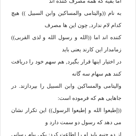
اما بقيه كه همه مصرف كننده اند
به نام ((واليتامى والمساكين وابن السبيل )) هيچ
كدام لام ندارد, چون اين ها مصرف
كننده اند اما ((الله و رسول الله و لذى القربى))
زمامدار اين كارند يعنى بايد
در اختيار اينها قرار بگيرد, هم سهم خود را دريافت
كنند هم سهام سه گانه
واليتامى والمساكين وابن السبيل را بپردازند. در
جاهايى هم كه فرموده است:
((إطيعوا الله و إطيعوا الرسول)) اين تكرار نشان
مى دهد كه رسول دو سمت دارد و
از دو جنبه بايد او را اطاعت كرد: يكى پيام رسانى