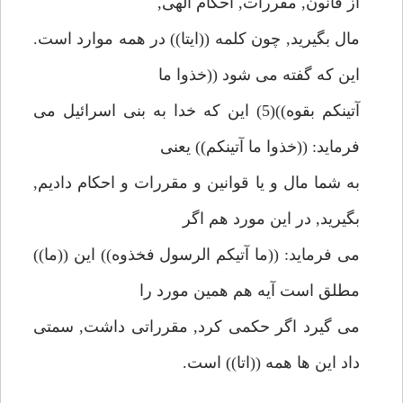
از قانون, مقررات, احكام الهى,
مال بگيريد, چون كلمه ((ايتا)) در همه موارد است.
اين كه گفته مى شود ((خذوا ما
آتينكم بقوه))(5) اين كه خدا به بنى اسرائيل مى
فرمايد: ((خذوا ما آتينكم)) يعنى
به شما مال و يا قوانين و مقررات و احكام داديم,
بگيريد, در اين مورد هم اگر
مى فرمايد: ((ما آتيكم الرسول فخذوه)) اين ((ما))
مطلق است آيه هم همين مورد را
مى گيرد اگر حكمى كرد, مقرراتى داشت, سمتى
داد اين ها همه ((اتا)) است.