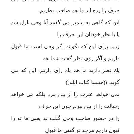
حرف را زده ايد ما هم صاحب نظريم.
اين كه گاهى به پيامبر مى گفتند آيا وحى نازل شد
يا با نظر خودتان اين حرف را
زديد براى اين كه بگويند اگر وحى است ما قبول
داريم و اگر روى نظر گفتيد شما هم
يك نظر داريد ما هم يك رإى داريم. اين كه مى
گويد: ((حسبنا كتاب الله))
نمى خواهد عترت را از بين ببرد بلكه مى خواهد
رسالت را از بين ببرد, چون اين حرف
را در حضور صاحب وحى گفت نه يعنى ما تو را
قبول داريم هرچه تو گفتى ما قبول