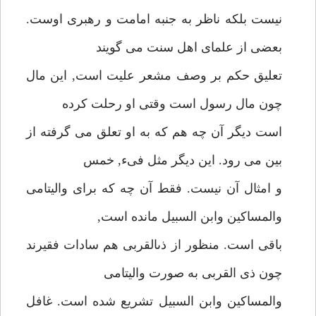
نيست بلكه ناظر به جنبه امامت و رهبرى اوست.
بعضى از علماى اهل سنت مى گويند
تعليق حكم بر وصف مشعر عليت است, اين مال
چون مال رسول است وقتى او رحلت كرده
است ديگر آن چه هم كه به او تعلق مى گرفته از
بين مى رود. اين ديگر مثل فىء, خمس
و امثال آن نيست. فقط آن چه كه براى واليتامى
والمساكين وابن السبيل مانده است,
باقى است. منظور از ذىالقربى هم سادات فقيرند
چون ذى القربى به صورت واليتامى
والمساكين وابن السبيل تشريع شده است. غافل