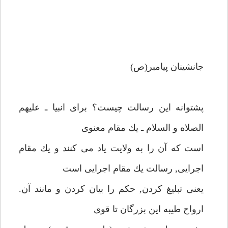
جانشينان پيامبر(ص)
پشتوانه اين رسالت چيست؟ براى انبيا ـ عليهم
الصلاه و السلام ـ يك مقام معنوى
است كه آن را به ولايت ياد مى كنند و يك مقام
اجرايى, رسالت يك مقام اجرايى است
يعنى تبليغ كردن, حكم را بيان كردن و مانند آن.
ارواح طيبه اين بزرگان تا قوى