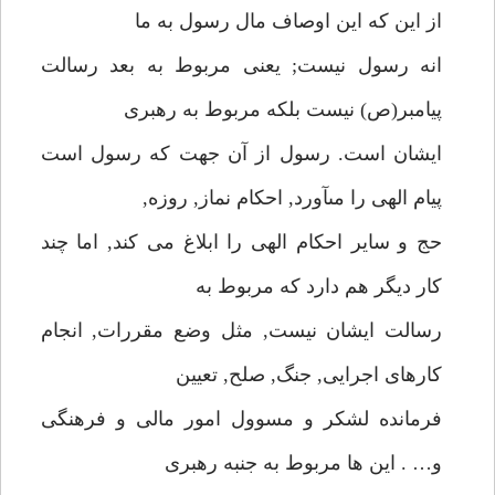
از اين كه اين اوصاف مال رسول به ما
انه رسول نيست; يعنى مربوط به بعد رسالت
پيامبر(ص) نيست بلكه مربوط به رهبرى
ايشان است. رسول از آن جهت كه رسول است
پيام الهى را مىآورد, احكام نماز, روزه,
حج و ساير احكام الهى را ابلاغ مى كند, اما چند
كار ديگر هم دارد كه مربوط به
رسالت ايشان نيست, مثل وضع مقررات, انجام
كارهاى اجرايى, جنگ, صلح, تعيين
فرمانده لشكر و مسوول امور مالى و فرهنگى
و… . اين ها مربوط به جنبه رهبرى