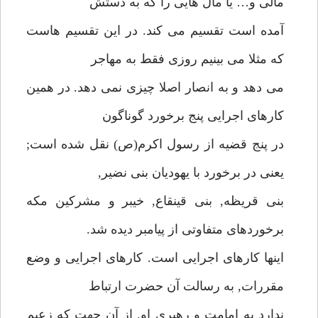
مالى و… يا مال هايى را كه به دستش
آمده است تقسيم مى كند. در اين تقسيم هاست
كه مثلا مى بينيم روزى فقط به مهاجر
مى دهد و به انصار اصلا چيزى نمى دهد. در همين
كارهاى اجرايى پنج برخورد گوناگون
در پنج قضيه از رسول اكرم(ص) نقل شده است;
يعنى در برخورد با يهوديان بنى نضير,
بنى قريظه, بنى قينقاع, خيبر و مشركين مكه
برخوردهاى متفاوتى از پيامبر ديده شد.
اينها كارهاى اجرايى است. كارهاى اجرايى و وضع
مقررات, به رسالت آن حضرت ارتباط
ندارد به امامت و رهبرى او, از آن جهت كه زعيم