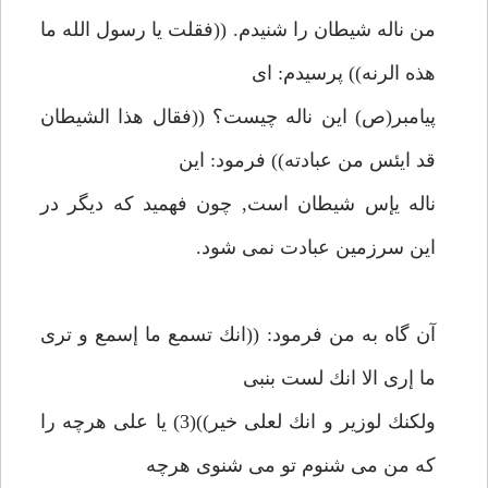
من ناله شيطان را شنيدم. ((فقلت يا رسول الله ما
هذه الرنه)) پرسيدم: اى
پيامبر(ص) اين ناله چيست؟ ((فقال هذا الشيطان
قد ايئس من عبادته)) فرمود: اين
ناله يإس شيطان است, چون فهميد كه ديگر در
اين سرزمين عبادت نمى شود.
آن گاه به من فرمود: ((انك تسمع ما إسمع و ترى
ما إرى الا انك لست بنبى
ولكنك لوزير و انك لعلى خير))(3) يا على هرچه را
كه من مى شنوم تو مى شنوى هرچه