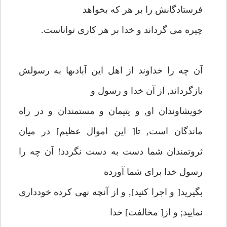
فرستادگانش را بر هر كه بخواهد
چيره مى گرداند و خدا بر هر كارى تواناست.
آن چه را خداوند از اهل اين آبادىها به رسولش
بازگرداند, از آن خدا و رسول و
خويشاوندان او, و يتيمان و مستمندان و در راه
ماندگان است, تا[ اين اموال عظيم] در ميان
ثروتمندان شما دست به دست نگردد! آن چه را
رسول خدا براى شما آورده
بگيريد[ و اجرا كنيد], و از آنچه نهى كرده خوددارى
نماييد; و از[ مخالفت] خدا