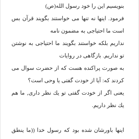
بنويسيم اين را خود رسول الله(ص)
فرمود. اينها نه تنها مى خواستند بگويند قرآن بس
است ما احتياجى به مضمون نامه
نداريم بلكه خواستند بگويند ما احتياجى به نوشتن
تو نداريم. بازگاهى در روايات
به صورت پراكنده هست كه از حضرت سوال مى
كردند كه: آيا از خودت گفتى يا وحى است؟
يعنى اگر از خودت گفتى تو يك نظر دارى, ما هم
يك نظر داريم.
اينها باورشان شده بود كه رسول خدا ((ما ينطق