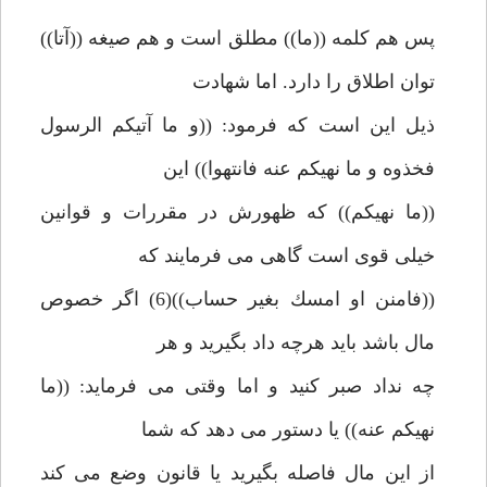
پس هم كلمه ((ما)) مطلق است و هم صيغه ((آتا))
توان اطلاق را دارد. اما شهادت
ذيل اين است كه فرمود: ((و ما آتيكم الرسول
فخذوه و ما نهيكم عنه فانتهوا)) اين
((ما نهيكم)) كه ظهورش در مقررات و قوانين
خيلى قوى است گاهى مى فرمايند كه
((فامنن او امسك بغير حساب))(6) اگر خصوص
مال باشد بايد هرچه داد بگيريد و هر
چه نداد صبر كنيد و اما وقتى مى فرمايد: ((ما
نهيكم عنه)) يا دستور مى دهد كه شما
از اين مال فاصله بگيريد يا قانون وضع مى كند