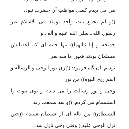
من مى ديدم كسى مواظب آن حضرت نبود.
((و لم يجمع بيت واحد يومئذ فى الاسلام غير
رسول الله ـ صلى الله عليه و آله ـ و
خديجه و إنا ثالثهما)) تنها خانه اى كه اعضايش
مسلمان بودند همين ما سه نفر
بوديم. آن گاه فرمود: ((إرى نور الوحى و الرساله و
اشم ريح النبوه)) من نور
وحى و نور رسالت را مى ديدم و بوى نبوت را
استشمام مى كردم. ((و لقد سمعت رنه
الشيطان)) من ناله اى از شيطان شنيدم ((حين
نزل الوحى عليه)) وقتى وحى نازل شد,