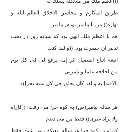
((اعظم ملك من ملائكته يسلك به
طريق المكارم و محاسن الاخلاق العالم ليله و
نهاره)) من با پيامبر بودم, پيامبر
هم با اعظم ملك الهى بود كه شبانه روز در تحت
تدبير آن حضرت بود. ((و لقد كنت
اتبعه اتباع الفصيل اثر إمه يرفع لى فى كل يوم
من اخلاقه علما و يإمرنى
بالاقتدإ به و لقد كان يجاور فى كل سنه بحرإ)).
هر ساله پيامبر(ص) به كوه حرا مى رفت: ((فإراه
ولا يراه غيرى)) فقط من مى ديدم
كه او در كوه حرإ هر ساله معتكف مى شود. فقط