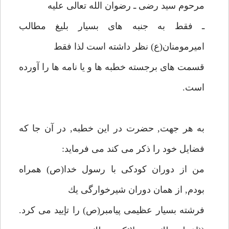
مرحوم سيد رضى ـ رضوان الله تعالى عليه
ـ فقط به جنبه هاى بسيار بليغ مطالب
اميرمومنان(ع) نظر داشته است لذا فقط
قسمت هاى برجسته خطبه ها و يا نامه ها را آورده
است.
به هر جهت, حضرت در اين خطبه, در آن جا كه
فضايل خود را ذكر مى كند مى فرمايد:
من از دوران كودكى با رسول خدا(ص) همراه
بودم, از همان دوران شيرخوارگى يك
فرشته بسيار عظيمى پيامبر(ص) را تإييد مى كرد.