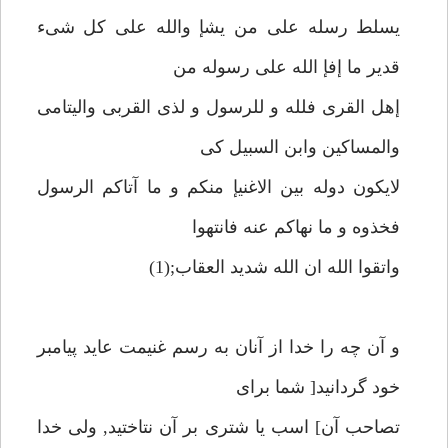
يسلط رسله على من يشإ والله على كل شىء
قدير ما إفإ الله على رسوله من
إهل القرى فلله و للرسول و لذى القربى واليتامى
والمساكين وابن السبيل كى
لايكون دوله بين الاغنيإ منكم و ما آتاكم الرسول
فخذوه و ما نهاكم عنه فانتهوا
واتقوا الله ان الله شديد العقاب;(1)
و آن چه را خدا از آنان به رسم غنيمت عايد پيامبر
خود گردانيد[ شما براى
تصاحب آن] اسب يا شترى بر آن نتاختيد, ولى خدا