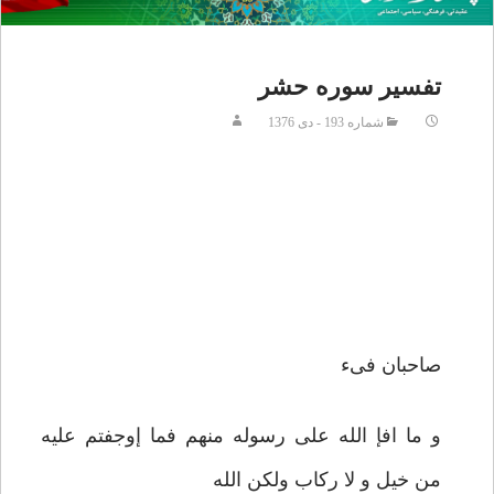
تفسير سوره حشر
شماره 193 - دی 1376
صاحبان فىء
و ما افإ الله على رسوله منهم فما إوجفتم عليه
من خيل و لا ركاب ولكن الله