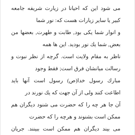
مى شود اين كه احيانا در زيارت شريفه جامعه
كبير يا ساير زيارات هست كه: نور شما
و انوار شما يكى بود, طابت و طهرت, بعضها من
بعض, شما يك نور بوديد. اين ها همه
ناظر به مقام ولايت است. گرچه از نظر نبوت و
رسالت ميانشان فرق است; فقط وجود
مبارك رسول خدا(ص) رسول است آنها بايد
اطاعت كنند ولى از آن جهت كه يك نورند در
آن جا هر چه را كه حضرت مى شنود ديگران هم
ممكن است بشنوند و هرچه را كه حضرت
مى بيند ديگران هم ممكن است ببينند. جريان