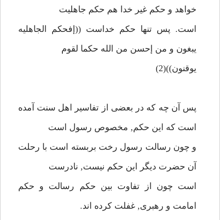
خواهد و حكم غير خدا هم حكم جاهليت
است. پس تنها حكم خداست ((إفحكم الجاهليه
يبغون و من إحسن من الله حكما لقوم
يوقنون))(2)
پس آن چه كه در بعضى از تفاسير اهل سنت آمده
است كه اين حكم, مخصوص رسول است
و چون رسالت رسول رخت بربسته است با رحلت
آن حضرت ديگر اين حكم نيست, نادرست
است چون از تفاوت بين حكم رسالت و حكم
امامت و رهبرى, غفلت كرده اند.