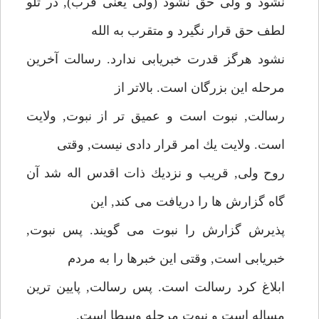
نشود و ولى حق نشود (ولى يعنى قرب), در تلو
لطف حق قرار نگيرد و متقرب به الله
نشود هرگز قدرت خبريابى ندارد. رسالت آخرين
مرحله اين بزرگان است. بالاتر از
رسالت, نبوت است و عميق تر از نبوت, ولايت
است. ولايت يك امر قرار دادى نيست, وقتى
روح ولى, قريب و نزديك ذات اقدس اله شد آن
گاه گزارش ها را دريافت مى كند, اين
پذيرش گزارش را نبوت مى گويند. پس نبوت,
خبريابى است, وقتى اين خبرها را به مردم
ابلاغ كرد رسالت است. پس رسالت, پايين ترين
مسإله است و نبوت مرحله وسطا است.