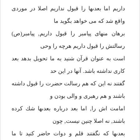
داريم اما بعدىها را قبول نداريم اصلا در موردى
واقع شد كه مى خواهد بگويد ما
برهان منهاى پيامبر را قبول داريم, پيامبر(ص)
رسالتش را قبول داريم هرچه را وحى
است به عنوان قرآن شنيد به ما تحويل بدهد بعد
كارى نداشته باشد. آنها در اين حد
گفتند نه اين كه هم رسالت حضرت را قبول داشته
باشند و هم رهبرى و والى بودن و
امامت اش را, اما بعد درباره بعدىها شك كرده
باشند, نه اصلا چنين نيست, چون
بعدىها كه نگفتند قلم و دوات حاضر كنيد تا ما