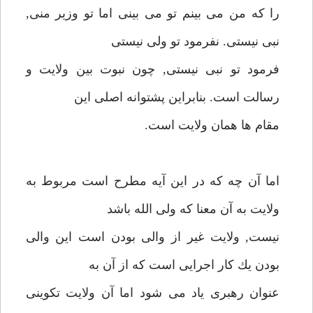
را كه من مى بينم تو مى بينى اما تو وزير منى,
نبى نيستى. نفرمود تو ولى نيستى
فرمود تو نبى نيستى, چون نبوت بين ولايت و
رسالت است. بنابراين پشتوانه اصلى اين
مقام ها همان ولايت است.
اما آن چه كه در اين آيه مطرح است مربوط به
ولايت به آن معنا كه ولى الله باشد
نيست, ولايت غير از والى بودن است اين والى
بودن يك كار اجرايى است كه از آن به
عنوان رهبرى ياد مى شود اما آن ولايت تكوينى