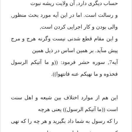
حساب ديگرى دارد, آن ولايت ريشه نبوت
و رسالت است. اما در اين آيه مورد بحث منظور,
والى بودن و كار اجرايى كردن است,
و اين مقام قطع شدنى نيست وگرنه هرج و مرج
پيش مىآيد. بر همين اساس در ذيل همين
آيه7, سوره حشر فرمود: ((و ما آتيكم الرسول
فخذوه و ما نهيكم عنه فانتهوا)).
اين هم از موارد اختلاف بين شيعه و اهل سنت
است ((ما آتيكم الرسول)) يعنى هرچه
را كه رسول به شما داد بگيريد و هر چه را كه نهى