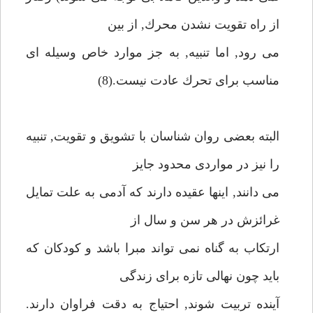
از راه تقويت نشدن محرك, از بين
مى رود, اما تنبيه, به جز موارد خاص وسيله اى
مناسب براى تحرك عادت نيست.(8)
البته بعضى روان شناسان با تشويق و تقويت, تنبيه
را نيز در مواردى محدود جايز
مى دانند, اينها عقيده دارند كه آدمى به علت تمايل
غرائزش در هر سن و سال از
ارتكاب به گناه نمى تواند مبرا باشد و كودكان كه
بايد چون نهالى تازه براى زندگى
آينده تربيت شوند, احتياج به دقت فراوان دارند.