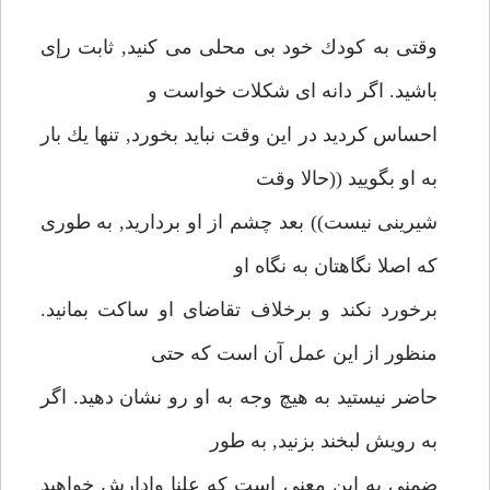
وقتى به كودك خود بى محلى مى كنيد, ثابت رإى
باشيد. اگر دانه اى شكلات خواست و
احساس كرديد در اين وقت نبايد بخورد, تنها يك بار
به او بگوييد ((حالا وقت
شيرينى نيست)) بعد چشم از او برداريد, به طورى
كه اصلا نگاهتان به نگاه او
برخورد نكند و برخلاف تقاضاى او ساكت بمانيد.
منظور از اين عمل آن است كه حتى
حاضر نيستيد به هيچ وجه به او رو نشان دهيد. اگر
به رويش لبخند بزنيد, به طور
ضمنى به اين معنى است كه علنا وادارش خواهيد