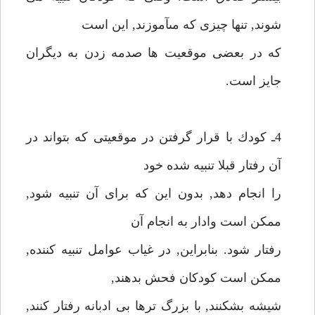
شوند, تنها چيزى كه مىآموزند, اين است
كه در بعضى موقعيت ها صدمه زدن به ديگران
جايز است.
4ـ كودك با قرار گرفتن در موقعيتى كه بتواند در
آن رفتار قبلا تنبيه شده خود
را انجام دهد, بدون اين كه براى آن تنبيه شود,
ممكن است وادار به انجام آن
رفتار شود. بنابراين, در غياب عوامل تنبيه كننده,
ممكن است كودكان فحش بدهند,
شيشه بشكنند, با بزرگ ترها بى ادبانه رفتار كنند,