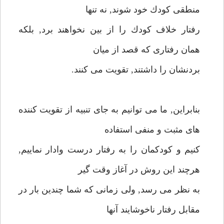
منطقى كودك خود شوند, نه تنها
رفتار خلاف كودك را از بين نخواهند برد, بلكه
همان رفتارى كه قصد از ميان
بردنشان را داشتند, تقويت مى كنند.
بنابراين, ما مى توانيم به جاى تنبيه از تقويت كننده
هاى مثبت و منفى استفاده
كنيم و كودكمان را به رفتار درست وادار نماييم,
هرچند اين روش در آغاز وقت گير
به نظر مى رسد, ولى زمانى كه شما چندين بار در
مقابل رفتار ناخوشايند آنها