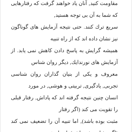
مقاومت كنيد, آنان ياد خواهند گرفت كه رفتارهايى
كه شما به آن بى توجه هستيد,
سريع ترك كنند. حتى نتيجه آزمايش هاى گوناگون
نيز نشان داده اند كه از راه تنبيه
هميشه گرايش به پاسخ دادن كاهش نمى يابد. از
آزمايش هاى نورندايك, ديگر روان شناس
معروف و يكى از بنيان گذاران روان شناسى
تجربى, يادگيرى, تربيتى و هوشى, در مورد
انسان چنين نتيجه گرفته اند كه پاداش, رفتار قبلى
را تقويت مى كند (اگر رفتار
مثبت بوده باشد), اما تنبيه آن را تضعيف نمى كند