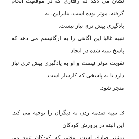
نشان مى دهد كه رفتارى كه در موقعيت انجام
گرفته, موثر بوده است. بنابراين, به
يادگيرى بيش ترى نياز نيست.
تنبيه غالبا اين آگاهى را به ارگانيسم مى دهد كه
پاسخ تنبيه شده در ايجاد
تقويت موثر نيست و او به يادگيرى بيش ترى نياز
دارد تا به پاسخى كه كارساز است,
منجر شود.
3ـ تنبيه صدمه زدن به ديگران را توجيه مى كند.
اين البته در پرورش كودكان
بيشتر صادق است. وقتى كه كودكان تنبيه مى