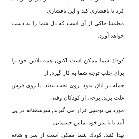
كرد تا پافشارى كند و اين پافشارى
مطمئنا حاكى از آن است كه دل شما را به دست
خواهد آورد.
كودك شما ممكن است اكنون همه تلاش خود را
براى جلب توجه شما به كار گيرد, از
جمله در اتاق بدود, روى تخت بيفتد, يا روى فرش
غلت بزند. برخى از كودكان وقتى
مورد بى توجهى قرار مى گيرند, سرسختانه در پى
آنند تا با پدر خود تماس جسمانى
پيدا كنند. كودك شما ممكن است از سر و شانه