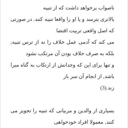
ناصواب برخواهد داشت كه از تنبيه
بالاترى بترسد و يا او را واقعا تنبيه كنند. در صورتى
كه اصل واقعى تربيت اقتضا
مى كند كه آدمى عمل خلاف را نه از ترس تنبيه,
بلكه به صرف خلاف بودن آن مرتكب نشود
و تنها براى اين كه وجدانش از ارتكاب به گناه مبرا
باشد, از انجام آن سر باز
زند.(3)
بسيارى از والدين و مربيانى كه تنبيه را تجويز مى
كنند, معمولا افراد خودخواهى