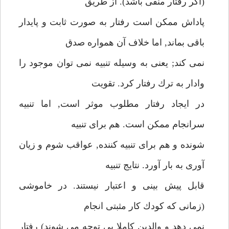
(اگر رفتار منفى باشد). از طريق
پاداش ممكن است رفتار به صورت ثابت و پايدار
باقى بماند, اما خلاف آن همواره صدق
نمى كند; يعنى به وسيله تنبيه نمى توان موجود را
وادار به ترك رفتار كرد. تقويت
در ايجاد رفتار مطلوب موثر است, اما تنبيه
سرانجام ممكن است. هم براى تنبيه
شونده و هم براى تنبيه كننده, عواقب شوم و زيان
آورى به بار آورد. نتايج تنبيه
قابل پيش بينى و اعتبار نيستند. در خاموشى
(زمانى كه كودك كار مثبتى انجام
نمى دهد و والدين كاملا بى توجه مى شوند) رفتار