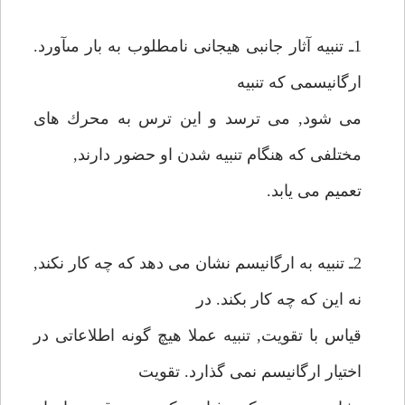
1ـ تنبيه آثار جانبى هيجانى نامطلوب به بار مىآورد.
ارگانيسمى كه تنبيه
مى شود, مى ترسد و اين ترس به محرك هاى
مختلفى كه هنگام تنبيه شدن او حضور دارند,
تعميم مى يابد.
2ـ تنبيه به ارگانيسم نشان مى دهد كه چه كار نكند,
نه اين كه چه كار بكند. در
قياس با تقويت, تنبيه عملا هيچ گونه اطلاعاتى در
اختيار ارگانيسم نمى گذارد. تقويت