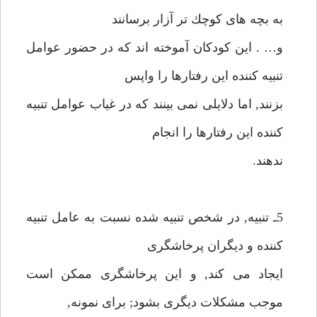
به بچه هاى كوچك تر آزار برسانند
و… . اين كودكان آموخته اند كه در حضور عوامل
تنبيه كننده اين رفتارها را واپس
بزنند, اما دلايلى نمى بينند كه در غياب عوامل تنبيه
كننده اين رفتارها را انجام
ندهند.
5ـ تنبيه, در شخص تنبيه شده نسبت به عامل تنبيه
كننده و ديگران پرخاشگرى
ايجاد مى كند, و اين پرخاشگرى ممكن است
موجب مشكلات ديگرى بشود; براى نمونه,