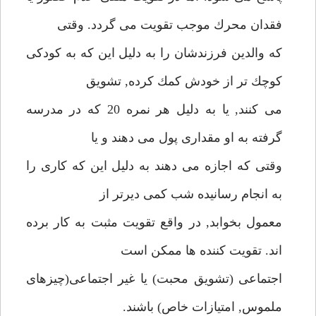
فقدان محرك موجب تقويت مى گردد. وقتى
كه والدين فرزندشان را به دليل اين كه به كودكى
كوچك تر از خودش كمك كرده, تشويق
مى كنند, يا به دليل هر نمره 20 كه در مدرسه
گرفته به او مقدارى پول مى دهند و يا
وقتى كه اجازه مى دهند به دليل اين كه كارى را
به انجام رسانيده شب كمى ديرتر از
معمول بخوابد, در واقع تقويت مثبت به كار برده
اند. تقويت كننده ها ممكن است
اجتماعى (تشويق محبت) يا غير اجتماعى(چيزهاى
ملموس, امتيازات خاص) باشند.