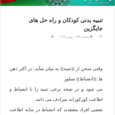
تنبيه بدنى كودكان و راه حل هاى
جايگزين
شماره 194 - بهمن 1376
وقتى سخن از ((تنبيه)) به ميان مىآيد, در اكثر ذهن
ها, ((انضباط)) متبلور
مى شود و در نتيجه برخى تنبيه را با انضباط و
اطاعت كوركورانه مترادف مى دانند.
بعضى افراد معتقدند كه انضباط در سايه اطاعت