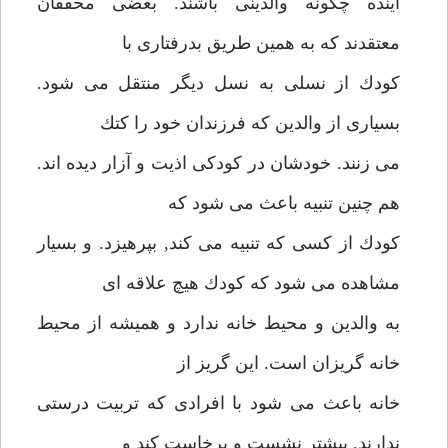
آينده چگونه والدينى باشند. بعضى محققان
معتقدند كه به همين طريق بدرفتارى با
كودك از نسلى به نسل ديگر منتقل مى شود.
بسيارى از والدين كه فرزندان خود را كتك
مى زنند. خودشان در كودكى اذيت و آزار ديده اند.
هم چنين تنبيه باعث مى شود كه
كودك از كسى كه تنبيه مى كند, بپرهيزد. و بسيار
مشاهده مى شود كه كودك هيچ علاقه اى
به والدين و محيط خانه ندارد و هميشه از محيط
خانه گريزان است. اين گريز از
خانه باعث مى شود با افرادى كه تربيت درستى
ندارند, بيشتر نشست و برخاست كند و