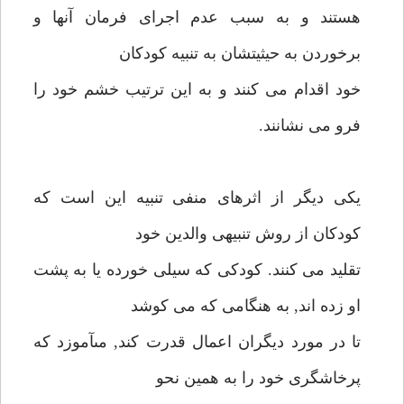
هستند و به سبب عدم اجراى فرمان آنها و
برخوردن به حيثيتشان به تنبيه كودكان
خود اقدام مى كنند و به اين ترتيب خشم خود را
فرو مى نشانند.
يكى ديگر از اثرهاى منفى تنبيه اين است كه
كودكان از روش تنبيهى والدين خود
تقليد مى كنند. كودكى كه سيلى خورده يا به پشت
او زده اند, به هنگامى كه مى كوشد
تا در مورد ديگران اعمال قدرت كند, مىآموزد كه
پرخاشگرى خود را به همين نحو