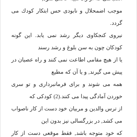
موجب اضمحلال و نابودى حس ابتكار كودك مى
گردد.
نيروى كنجكاوى ديگر رشد نمى يابد. اين گونه
كودكان چون به سن بلوغ و رشد رسند
يا از هيچ مقامى اطاعت نمى كنند و راه عصيان در
پيش مى گيرند, و يا آن كه مطيع
همه مى شوند و براى فرمانبردارى و تو سرى
خوردن آمادگى پيدا مى كنند.(2) كودكى كه
از ترس والدين و مربيان خود دست از كار ناصواب
مى كشد, در بزرگسالى نيز بدون اين
كه خود متوجه باشد, فقط موقعى دست از كار