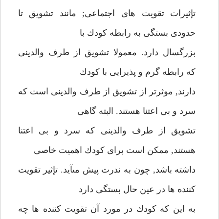
تإثيرات تقويت هاى اجتماعى; مانند تشويق تا
حدودى بستگى به رابطه كودك با
بزرگسال دارد. معمولا تشويق از طرف والدينى
كه رابطه گرم و پذيرايى با كودك
دارند, موثرتر از تشويق از طرف والدينى است كه
سرد و بى اعتنا هستند. البته گاهى
تشويق از طرف والدينى كه سرد و بى اعتنا
هستند, ممكن است براى كودك اهميت خاصى
داشته باشد, چون به ندرت پيش مىآيد. تإثير تقويت
كننده ها در عين حال بستگى دارد
به اين كه كودك در مورد آن تقويت كننده ها چه