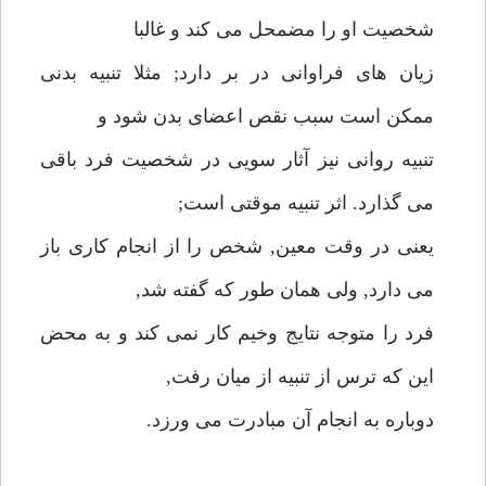
شخصيت او را مضمحل مى كند و غالبا
زيان هاى فراوانى در بر دارد; مثلا تنبيه بدنى
ممكن است سبب نقص اعضاى بدن شود و
تنبيه روانى نيز آثار سويى در شخصيت فرد باقى
مى گذارد. اثر تنبيه موقتى است;
يعنى در وقت معين, شخص را از انجام كارى باز
مى دارد, ولى همان طور كه گفته شد,
فرد را متوجه نتايج وخيم كار نمى كند و به محض
اين كه ترس از تنبيه از ميان رفت,
دوباره به انجام آن مبادرت مى ورزد.