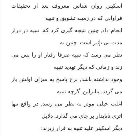
اسكينر, روان شناس معروف بعد از تحقيقات
فراوانى كه در زمينه تشويق و تنبيه
انجام داد, چنين نتيجه گيرى كرد كه: تنبيه در دراز
مدت بى تإثير است. چنين به
نظر مى رسد كه تنبيه صرفا رفتار او را پس مى
زند و زمانى كه ديگر تهديد تنبيه
وجود نداشته باشد, نرخ پاسخ به ميزان اولش باز
مى گردد. بنابراين, گرچه تنبيه
اغلب خيلى موثر به نظر مى رسد, در واقع تنها
اثرى ناپايدار بر جاى مى گذارد. دلايل
ديگر اسكينر عليه تنبيه به قرار زيرند: