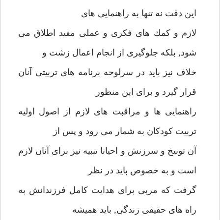
اين دقت نه تنها به راهنمايى هاى
لازم و كمك هاى فكرى و عملى مفيد اطلاق مى
شود, بلكه جلوگيرى از انجام اعمال زشت و
خلاف نيز بايد در سرلوحه برنامه هاى تربيتى آنان
قرار گيرد و براى اين منظور
راهنمايى ها و مراقبت هاى لازم از اصول اوليه
تربيت كودكان به شمار مى رود و پس از
آن توبيخ و سرزنش و احيانا تنبيه نيز براى آنان لازم
است و به خصوص بايد در نظر
گرفت كه مربى براى هدايت كامل فرزندانش به
راه هاى حقيقى زندگى, بايد هميشه