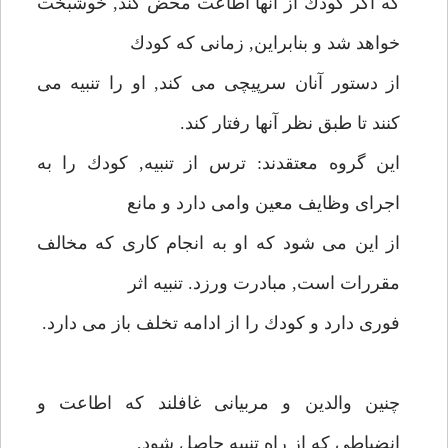
كه اگر كودك از آنها اطاعت محض كند, خوشبخت
خواهد شد و بنابراين, زمانى كه كودك
از دستور آنان سرپيچى مى كند, او را تنبيه مى
كنند تا طبق نظر آنها رفتار كند.
اين گروه معتقدند: ترس از تنبيه, كودك را به
اجراى وظايف معين وامى دارد و مانع
از اين مى شود كه او به انجام كارى كه مخالف
مقررات است, مبادرت ورزد. تنبيه اثر
فورى دارد و كودك را از ادامه تخلف باز مى دارد.
چنين والدين و مربيانى غافلند كه اطاعت و
انضباطى كه از راه تنبيه حاصل شود,