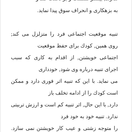
به بزهكارى و انحراف سوق پيدا نمايد.
تنبيه موقعيت اجتماعى فرد را متزلزل مى كند;
روى همين, كودك براى حفظ موقعيت
اجتماعى خويشتن, از اقدام به كارى كه سبب
اجراى تنبيه درباره وى شود, خوددارى
مى نمايد. با اين كه تنبيه اثر فورى دارد و ممكن
است كودك را از ادامه تخلف باز
دارد, با اين حال, اثر تنبيه كم است و ارزش تربيتى
ندارد. تنبيه خود به خود فرد
را متوجه زشتى و عيب كار خويشتن نمى سازد.