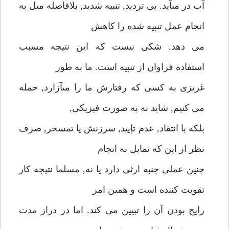
آب در مىآيد. بى ترديد, تنبيه شديد, بلافاصله ميل به
انجام عمل تنبيه شده را كاهش
مى دهد. شكى نيست كه اين نتيجه مسبب
استفاده فراوان از تنبيه است. ما به طور
غريزى به كسى كه رفتارش ما را مىآزارد, حمله
مى كنيم, شايد نه به صورت فيزيكى,
بلكه با انتقاد, عدم تإييد, سرزنش يا تمسخر, صرف
نظر از اين كه تمايل به انجام
چنين عملى جنبه ارثى دارد يا نه, مسلما نتيجه كار
تقويت كننده است و همين امر
رايج بودن آن را تبيين مى كند. اما در دراز مدت