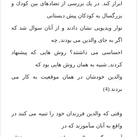
ابراز كند. در يك بررسى از تضادهاى بين كودك و
بزرگسال به كودكان پيش دبستانى
نوار ويديويى نشان دادند و از آنان سوال شد كه
اگر به جاى والدين مى بودند, چه
احساسى مى داشتند؟ روش هايى كه پيشنهاد
كردند, شبيه به همان روش هايى بود كه
والدين خودشان در همان موقعيت به كار مى
بردند.(4)
وقتى كه والدين فرزندان خود را تنبيه مى كنند در
واقع به آنان مىآموزند كه در