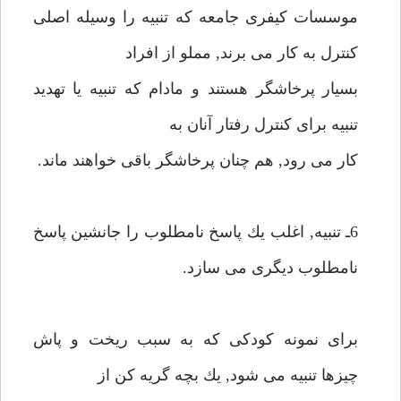
موسسات كيفرى جامعه كه تنبيه را وسيله اصلى
كنترل به كار مى برند, مملو از افراد
بسيار پرخاشگر هستند و مادام كه تنبيه يا تهديد
تنبيه براى كنترل رفتار آنان به
كار مى رود, هم چنان پرخاشگر باقى خواهند ماند.
6ـ تنبيه, اغلب يك پاسخ نامطلوب را جانشين پاسخ
نامطلوب ديگرى مى سازد.
براى نمونه كودكى كه به سبب ريخت و پاش
چيزها تنبيه مى شود, يك بچه گريه كن از