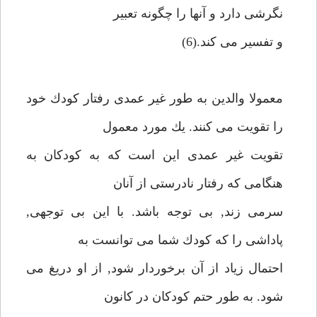
نگرشى دارد و آنها را چگونه تعبير
و تفسير مى كند.(6)
معمولا والدين به طور غير عمدى رفتار كودك خود
را تقويت مى كنند. يك مورد معمول
تقويت غير عمدى اين است كه به كودكان به
هنگامى كه رفتار نادرستى از آنان
سرمى زند, بى توجه باشد. با اين بى توجهى,
پاداشى را كه كودك شما مى توانست به
احتمال زياد از آن برخوردار شود, از او دريغ مى
شود. به طور حتم كودكان در كانون