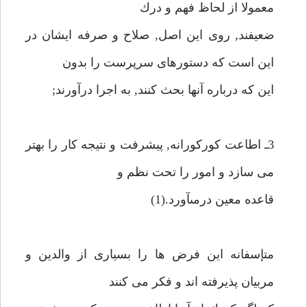
معمولا از لحاظ فهم و درك
ضعيفند, روى اين اصل, صلاح و صرفه ايشان در
اين است كه دستورهاى سرپرست را بدون
اين كه درباره آنها بحث كنند, به اجرا درآورند;
3ـ اطاعت كوركورانه, پيشرفت و نتيجه كار را بهتر
مى سازد و امور را تحت نظم و
قاعده معين درمىآورد.(1)
متإسفانه اين فرض ها را بسيارى از والدين و
مربيان پذيرفته اند و فكر مى كنند