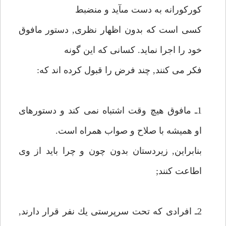
كوركورانه به دست مىآيد و منضبط
كسى است كه بدون اظهار نظرى, دستور مافوق
خود را اجرا نمايد. كسانى كه اين گونه
فكر مى كنند, چند فرض را قبول كرده اند كه:
1ـ مافوق هيچ وقت اشتباه نمى كند و دستورهاى
او هميشه با صلاح و صواب همراه است.
بنابراين, زيردستان بدون چون و چرا بايد از وى
اطاعت كنند;
2ـ افرادى كه تحت سرپرستى يك نفر قرار دارند,