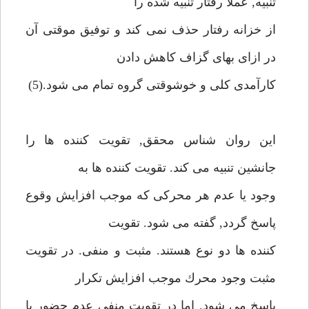
تنبيه, عملا رفتار تنبيه شده را
از خزانه رفتار حذف نمى كند و توفيق موقتى آن
در ازاى بهاى گزاف كاهش دادن
كارآمدى كلى و خوشوقتى گروه تمام مى شود.(5)
اين روان شناس محقق, تقويت كننده ها را
جانشين تنبيه مى كند. تقويت كننده ها به
وجود يا عدم هر محركى كه موجب افزايش وقوع
پاسخ گردد, گفته مى شود. تقويت
كننده ها دو نوع هستند. مثبت و منفى. در تقويت
مثبت وجود محرك موجب افزايش تكرار
پاسخ مى شود. اما در تقويت منفى عدم حضور يا