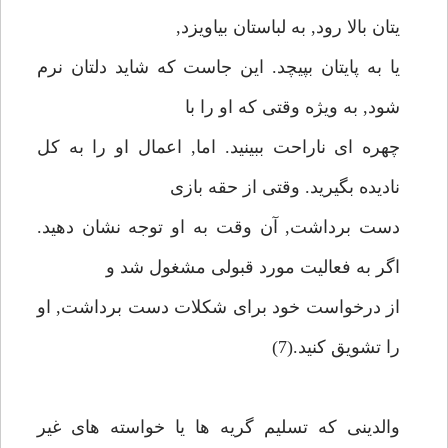
يتان بالا رود, به لباستان بياويزد,
يا به پايتان بپيچد. اين جاست كه شايد دلتان نرم
شود, به ويژه وقتى كه او را با
چهره اى ناراحت ببينيد. اما, اعمال او را به كل
ناديده بگيريد. وقتى از حقه بازى
دست برداشت, آن وقت به او توجه نشان دهيد.
اگر به فعاليت مورد قبولى مشغول شد و
از درخواست خود براى شكلات دست برداشت, او
را تشويق كنيد.(7)
والدينى كه تسليم گريه ها يا خواسته هاى غير