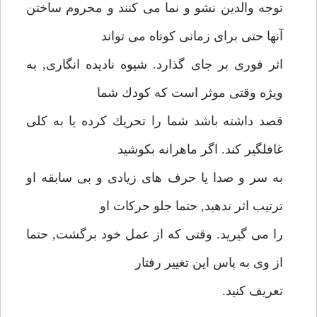
توجه والدين نشو و نما مى كنند و محروم ساختن
آنها حتى براى زمانى كوتاه مى تواند
اثر فورى بر جاى گذارد. شيوه ناديده انگارى, به
ويژه وقتى موثر است كه كودك شما
قصد داشته باشد شما را تحريك كرده يا به كلى
غافلگير كند. اگر ماهرانه بكوشيد
به سر و صدا يا حرف هاى زيادى و بى سابقه او
ترتيب اثر ندهيد, حتما جلو حركات او
را مى گيريد. وقتى كه از عمل خود برگشت, حتما
از وى به پاس اين تغيير رفتار
تعريف كنيد.