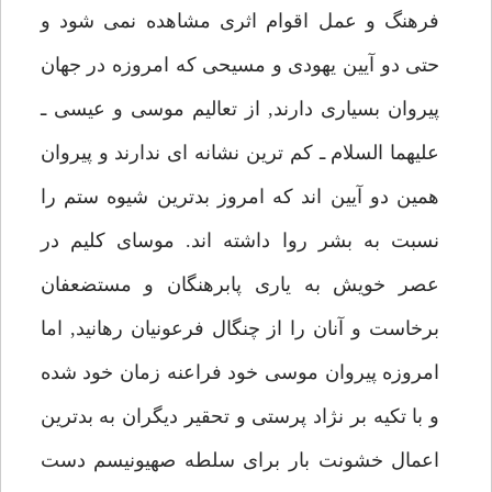
فرهنگ و عمل اقوام اثرى مشاهده نمى شود و
حتى دو آيين يهودى و مسيحى كه امروزه در جهان
پيروان بسيارى دارند, از تعاليم موسى و عيسى ـ
عليهما السلام ـ كم ترين نشانه اى ندارند و پيروان
همين دو آيين اند كه امروز بدترين شيوه ستم را
نسبت به بشر روا داشته اند. موساى كليم در
عصر خويش به يارى پابرهنگان و مستضعفان
برخاست و آنان را از چنگال فرعونيان رهانيد, اما
امروزه پيروان موسى خود فراعنه زمان خود شده
و با تكيه بر نژاد پرستى و تحقير ديگران به بدترين
اعمال خشونت بار براى سلطه صهيونيسم دست