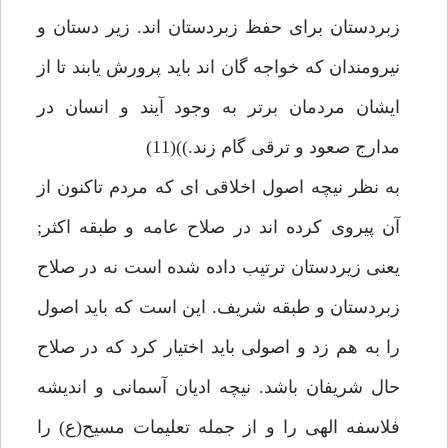
زبردستان براى حفظ زبردستان اند. زير دستان و
نيرومندان كه خواجه گان اند بايد پرورش يابند تا از
ايشان مردمان برتر به وجود آيند و انسان در
مدارج صعود و ترقى گام زند.))(11)
به نظر نيچه اصول اخلاقى اى كه مردم تاكنون از
آن پيروى كرده اند در صلاح عامه و طبقه اكثر;
يعنى زيردستان ترتيب داده شده است نه در صلاح
زبردستان و طبقه شريف. اين است كه بايد اصول
را به هم زد و اصولى بايد اختيار كرد كه در صلاح
حال شريفان باشد. نيچه اديان آسمانى و انديشه
فلاسفه الهى را و از جمله تعليمات مسيح(ع) را