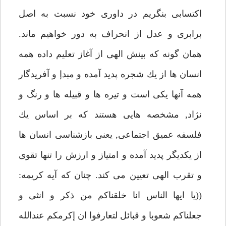
اكتسابى بنگريم در داورى خود نسبت به اصل
برابرى و عدل از انحراف به دور خواهيم ماند.
همان گونه كه بينش الهى از آغاز تعليم داده همه
انسان ها از يك شجره پديد آمده و مبدإ و آفريدگار
همه آنها يكى است و تيره ها و قبيله ها و رنگ و
نژاد, مشخصه هايى هستند كه بر اساس يك
فلسفه عميق اجتماعى, يعنى بازشناسى انسان ها
از يكديگر پديد آمده و امتياز و ارزش را تنها تقوى
و تقرب الهى تعيين مى كند. چنان كه آيه كريمه:
((يا ايها الناس انا خلقناكم من ذكر و انثى و
جعلناكم شعوبا و قبائل لتعارفوا ان إكرمكم عندالله