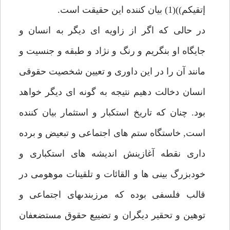
إتقيكم))(1) بيان كننده اين حقيقت است.
در حالى كه اگر از زاويه اى ديگر به انسان و
جايگاه او بنگريم و رنگ و نژاد و طبقه و جنسيت و
مانند آن را در اين داورى و تعيين شخصيت حقوقى
انسان دخالت دهيم نتيجه به گونه اى ديگر خواهد
بود. چنان كه تاريخ استكبار و استثمار بيان كننده
است, خاستگاه ستم هاى اجتماعى و تبعيض و برده
دارى نقطه آغازينش انديشه هاى استكبارى و
خودبزرگ بينى ها و القائات و تلقينات موهومى در
قالب فلسفى بوده كه مرزبندىهاى اجتماعى و
توهين و تحقير ديگران و تضييع حقوق مستضعفان