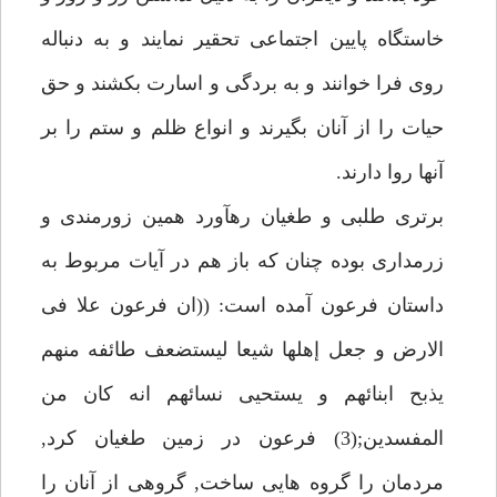
خاستگاه پايين اجتماعى تحقير نمايند و به دنباله
روى فرا خوانند و به بردگى و اسارت بكشند و حق
حيات را از آنان بگيرند و انواع ظلم و ستم را بر
آنها روا دارند.
برترى طلبى و طغيان رهآورد همين زورمندى و
زرمدارى بوده چنان كه باز هم در آيات مربوط به
داستان فرعون آمده است: ((ان فرعون علا فى
الارض و جعل إهلها شيعا ليستضعف طائفه منهم
يذبح ابنائهم و يستحيى نسائهم انه كان من
المفسدين;(3) فرعون در زمين طغيان كرد,
مردمان را گروه هايى ساخت, گروهى از آنان را