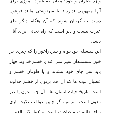
ويژه جباران و خودكامگان كه عبرت آموزى براى
آنها مفهومى ندارد تا با سرنوشتى مانند فرعون
دست به گريبان شوند كه آن هنگام ديگر جاى
عبرت نيست و دير است كه راه نجاتى براى آنان
باشد.
اين سلسله خودخواه و سردرآخور را كه چيزى جز
خون مستمندان سير نمى كند يا خشم خداوند قهار
بايد سر جاى خود بنشاند و يا طوفان خشم و
عصيان توده ها كه آن هم پرتوى از خشم خداوند
است. تاريخ حيات انسان ها ـ آن چه مدون يا غير
مدون است ـ ترسيم گر چنين عواقب نكبت بارى
براى ظالمان و طاغيان است و ((ما اكثر العبر و