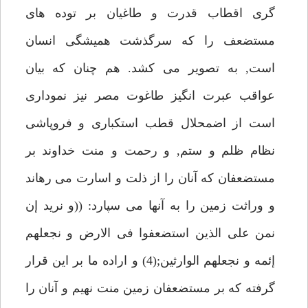
گرى اقطاب قدرت و طاغيان بر توده هاى
مستضعف را كه سرگذشت هميشگى انسان
است, به تصوير مى كشد. هم چنان كه بيان
عواقب عبرت انگيز طاغوت مصر نيز نمودارى
است از اضمحلال قطب استكبارى و فروپاشى
نظام ظلم و ستم, و رحمت و منت خداوند بر
مستضعفان كه آنان را از ذلت و اسارت مى رهاند
و وراثت زمين را به آنها مى سپارد: ((و نريد إن
نمن على الذين استضعفوا فى الارض و نجعلهم
إئمه و نجعلهم الوارثين;(4) و اراده ما بر اين قرار
گرفته كه بر مستضعفان زمين منت نهيم و آنان را