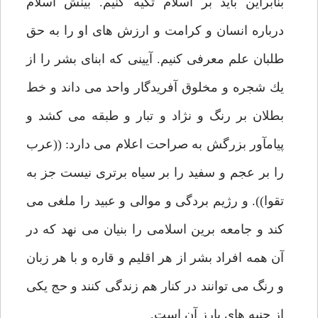
بنابراين بايد بر اسلام تكيه كنيم. بينش اسلام
درباره انسان و كرامت و ارزش هاى او را به حق
طلبان علم معرفى كنيم. آيينى كه ابناى بشر را از
يك شجره و مخلوق آفريدگار واحد مى داند و خط
بطلان بر رنگ و نژاد و تبار و طبقه مى كشد و
پيامآور بزرگش به صراحت اعلام مى دارد: ((عرب
را بر عجم و سفيد را بر سياه برترى نيست جز به
تقوا)). و رژيم بردگى و موالى و عبيد را ملغى مى
كند و جامعه برين اسلامى را بنيان مى نهد كه در
آن همه افراد بشر از هر اقليم و قاره و با هر زبان
و رنگ مى توانند در كنار هم زندگى كنند و حج يكى
از جنبه هاى بارز آن است.