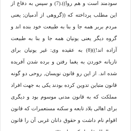
سودمند است و هم روا)).(7) و سپس به دفاع از
اين مطلب پرداخته كه ((گروهى از آدميان; يعنى
مردم بربر همه جا و بنا به طبيعت خود بنده اند و
گروه ديگر يعنى يونيان همه جا و بنا به طبيعت
آزاده اند!))(8) به عقيده وى: غير يونيان براى
تازيانه خوردن به يغما رفتن و برده شدن آفريده
شده اند. از اين رو قانون نويسان, روحى دو گونه
قانون متباين تدوين كرده بودند يكى به جهت افراد
مملكت كه به قانون مدنى موسوم بود و ديگرى
براى اهالى بلاد تابعه و سكنه مستعمرات كه قانون
اقوام نام داشت و حقوق دانان غربى آن را قانون