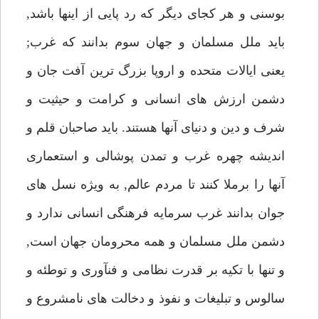
بوسنى و هر كجاى ديگر كه رد پايى از اينها باشد,
بايد ملل مسلمان و جهان سوم بدانند كه غرب;
يعنى ايالات متحده و اروپا بزرگ ترين آفت جان و
دشمن ارزش هاى انسانى و كرامت و حيثيت و
شرف و دين و دنياى آنها هستند. بايد صاحبان قلم و
انديشه چهره غرب و تمدن پوشالى و استعمارى
آنها را برملا كنند تا مردم عالم, به ويژه نسل هاى
جوان بدانند غرب سرمايه فرهنگى انسانى ندارد و
دشمن ملل مسلمان و همه محرومان جهان است,
و تنها با تكيه بر قدرت نظامى و فنآورى و توطئه و
سالوس و تبليغات و نفوذ و دخالت هاى نامشروع و