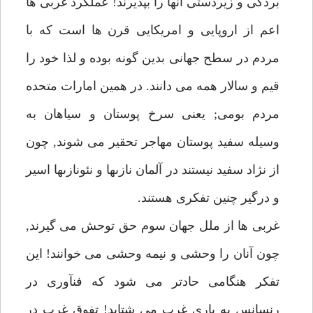
بردگى و زيردستى آنها را بپذيرند! عملكرد غربى ها
اعم از اروپايى و امريكايى قرن ها است كه با
مردم در سطح جهانى بدين گونه بوده و لذا خود را
قيم و سالار همه مى دانند. در همين امارات متحده
مردم بومى; يعنى سرخ پوستان و سياهان به
وسيله سفيد پوستان مهاجر تحقير مى شوند, چون
از نژاد سفيد نيستند در آلمان نازىها و نئونازىها اسير
و درگير چنين تفكرى هستند.
غربى ها از ملل جهان سوم حق توحش مى گيرند,
چون آنان را وحشى و نيمه وحشى مى خوانند! اين
تفكر هنگامى حادتر مى شود كه فنآورى در
رنسانس به يارى غرب مى شتابد! تفوق غرب در