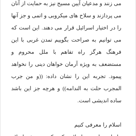
مى زنند و مدعيان آيين مسيح نيز به حمايت از آنان
مى پردازند و سلاح هاى ميكروبى و اتمى و جز آنها
را در اختيار اسرائيل قرار مى دهند. اين است كه
مى توانيم به صراحت بگوييم تمدن غربى با اين
فرهنگ هرگز راه تفاهم با ملل محروم و
مستضعف به ويژه آرمان خواهان دينى را نخواهد
پيمود. تجربه اين را نشان داده: ((و من جرب
المجرب حلت به الندامه)) و هرچه جز اين باشد
ساده انديشى است.
اسلام را معرفى كنيم