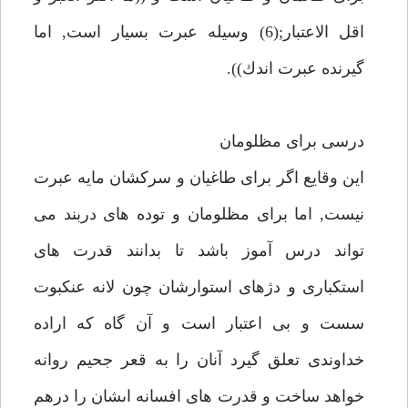
اقل الاعتبار;(6) وسيله عبرت بسيار است, اما
گيرنده عبرت اندك)).
درسى براى مظلومان
اين وقايع اگر براى طاغيان و سركشان مايه عبرت
نيست, اما براى مظلومان و توده هاى دربند مى
تواند درس آموز باشد تا بدانند قدرت هاى
استكبارى و دژهاى استوارشان چون لانه عنكبوت
سست و بى اعتبار است و آن گاه كه اراده
خداوندى تعلق گيرد آنان را به قعر جحيم روانه
خواهد ساخت و قدرت هاى افسانه اىشان را درهم