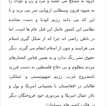
گروه به مسلخ مى كشند و مرد و زن و كودك را
به شيوه قرون وسطايى اروپايى سر مى برند و با
اين كه مى دانند رژيم كودتا و دست نشانده
نظامى اين كشور عامل اين قتل عام ها است, اما
در باطن راضى اند چرا كه از شكل گيرى اسلام
مى هراسند و چون از اسلام انتقام مى گيرند, ديگر
حقوق بشر رنگ ندارد و به همين قياس كشتارهاى
مردم مظلوم و بى دفاع فلسطين به دست فرزند
نامشروع غرب, رژيم صهيونيستى و عملكرد
طالبان در افغانستان با پشتيبانى امريكا و پول و
دلار عمال امريكا و مزدورى خود فروختگان ديگر
در قالب كشورهاى مسلمان!