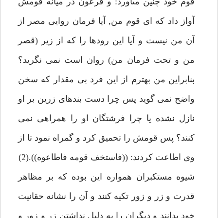
قوم خود چنين مىآورد: و فرعون در ميانه قومش
آواز داد كه اى قوم من, آيا فرمان روايى مصر از
آن من نيست و آيا اين رودها را كه از زير (قصر
من و تحت فرمان من) روان است نمى نگريد؟
بنابراين من بهترم از اين فرد بى مقدار كه سخن
واضح نمى گويد پس چرا دست بندهاى زرين بر او
نازل نشده يا چرا فرشتگان او را همراهى نمى
كنند؟ پس قومش را تحميق كرد و گمراه نمود تا از
وى اطاعت كردند: ((فاستخف قومه فاطاعوه)).(2)
شيوه مستكبران همواره اين بوده كه بر مظاهر
قدرت و زر و زور تكيه كنند و آن را نشانه حقانيت
خود بدانند و ديگران را به دليل نداشتن زر و زور و