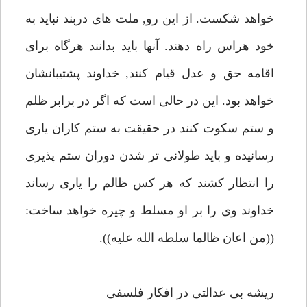
خواهد شكست. از اين رو, ملت هاى دربند نبايد به
خود هراس راه دهند. آنها بايد بدانند هرگاه براى
اقامه حق و عدل قيام كنند, خداوند پشتيبانشان
خواهد بود. اين در حالى است كه اگر در برابر ظلم
و ستم سكوت كنند در حقيقت به ستم كاران يارى
رسانيده و بايد طولانى تر شدن دوران ستم پذيرى
را انتظار كشند كه هر كس ظالم را يارى رساند
خداوند وى را بر او مسلط و چيره خواهد ساخت:
((من اعان ظالما سلطه الله عليه)).
ريشه بى عدالتى در افكار فلسفى