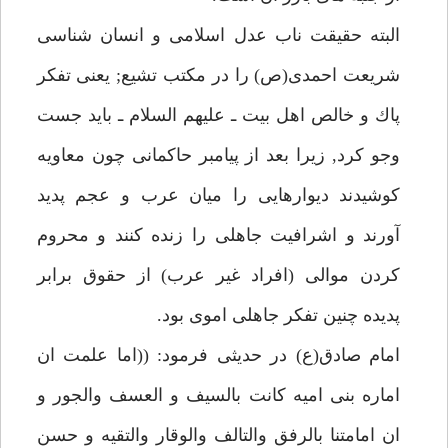
البته حقيقت ناب عدل اسلامى و انسان شناسى
شريعت احمدى(ص) را در مكتب تشيع; يعنى تفكر
پاك و خالص اهل بيت ـ عليهم السلام ـ بايد جست
وجو كرد, زيرا بعد از پيامبر حاكمانى چون معاويه
كوشيدند ديوارهايى را ميان عرب و عجم پديد
آورند و اشرافيت جاهلى را زنده كنند و محروم
كردن موالى (افراد غير عرب) از حقوق برابر
پديده چنين تفكر جاهلى اموى بود.
امام صادق(ع) در حديثى فرمود: ((اما علمت ان
اماره بنى اميه كانت بالسيف و العسف والجور و
ان امامتنا بالرفق والتالف والوقار والتقيه و حسن