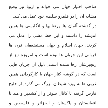
صاحب اختيار جهان مى خواند و اروپا نيز وضع
مشابه آن را در قلمرو سلطه خود عمل مى كند.
در گذشته آلمان ها, پرتغاليها و انگليسى ها همين
انديشه را داشتند و اين خط مشى را عمل مى
كردند, جهان اسلام و جهان مستضعفان قرن ها
قربانى اين جريان ها بوده است و امروزه نيز از
زنجيرشان رها نشده است, دليل آن جريان هايى
است كه در گوشه كنار جهان با كارگردانى همين
غربى ها به ويژه شيطان بزرگ مى گذرد, از خليج
فارس گرفته تا كانال سوئز و از كشمير و هند تا
افغانستان و پاكستان و الجزائر و فلسطين و