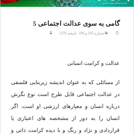
گامى به سوى عدالت اجتماعى 5
شماره 195 و 196 - اسفند 1376
عدالت و كرامت انسانى
از مسائلى كه به عنوان انديشه زيربنايى فلسفى
در عدالت اجتماعى قابل طرح است نوع نگرش
درباره انسان و معيارهاى ارزشى او است. اگر
انسان را به دور از مشخصه هاى اعتبارى يا
قراردادى و نژاد و رنگ و با ديده كرامت ذاتى و