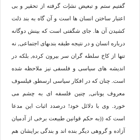
گفتيم ستم و تبعيض نشإت گرفته از تحقير و بى
اعتبار ساختن انسان ها است و آن گاه به بند ذلت
كشيدن آن ها. جاى شگفتى است كه بينش دوگانه
درباره انسان و در نتيجه طبقه بندىهاى اجتماعى, نه
تنها از كاخ سلطه گران سر بيرون كرده, بلكه در
انديشه هاى سياسى و فلسفى نيز ملاحظه شده
است. چنان كه در افكار سياسى ارسطو, فيلسوف
معروف يونانى, چنين فلسفه اى به چشم مى
خورد. وى با دلائل خود! درصدد اثبات اين مدعا
است كه ((به حكم قوانين طبيعت برخى از آدميان
آزاده و گروهى ديگر بنده اند و بندگى برايشان هم