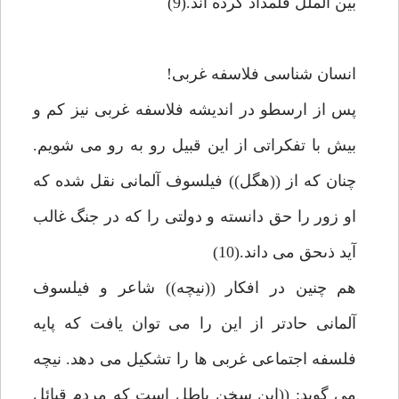
بين الملل قلمداد كرده اند.(9)
انسان شناسى فلاسفه غربى!
پس از ارسطو در انديشه فلاسفه غربى نيز كم و
بيش با تفكراتى از اين قبيل رو به رو مى شويم.
چنان كه از ((هگل)) فيلسوف آلمانى نقل شده كه
او زور را حق دانسته و دولتى را كه در جنگ غالب
آيد ذىحق مى داند.(10)
هم چنين در افكار ((نيچه)) شاعر و فيلسوف
آلمانى حادتر از اين را مى توان يافت كه پايه
فلسفه اجتماعى غربى ها را تشكيل مى دهد. نيچه
مى گويد: ((اين سخن باطل است كه مردم قبائل