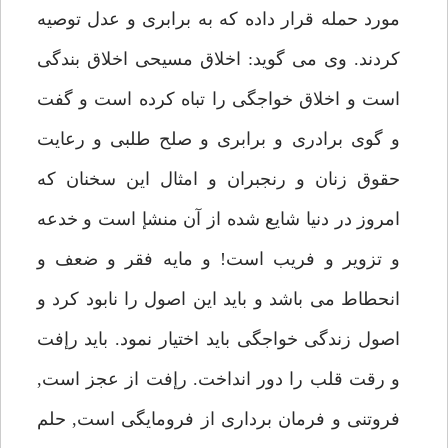
مورد حمله قرار داده كه به برابرى و عدل توصيه
كردند. وى مى گويد: اخلاق مسيحى اخلاق بندگى
است و اخلاق خواجگى را تباه كرده است و گفت
و گوى برادرى و برابرى و صلح طلبى و رعايت
حقوق زنان و رنجبران و امثال اين سخنان كه
امروز در دنيا شايع شده از آن منشإ است و خدعه
و تزوير و فريب است! و مايه فقر و ضعف و
انحطاط مى باشد و بايد اين اصول را نابود كرد و
اصول زندگى خواجگى بايد اختيار نمود. بايد رإفت
و رقت قلب را دور انداخت. رإفت از عجز است,
فروتنى و فرمان بردارى از فرومايگى است, حلم