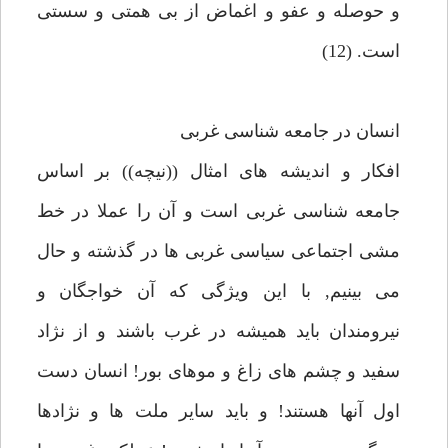
و حوصله و عفو و اغماض از بى همتى و سستى
است. (12)
انسان در جامعه شناسى غربى
افكار و انديشه هاى امثال ((نيچه)) بر اساس
جامعه شناسى غربى است و آن را عملا در خط
مشى اجتماعى سياسى غربى ها در گذشته و حال
مى بينيم, با اين ويژگى كه آن خواجگان و
نيرومندان بايد هميشه در غرب باشند و از نژاد
سفيد و چشم هاى زاغ و موهاى بور! انسان دست
اول آنها هستند! و بايد ساير ملت ها و نژادها