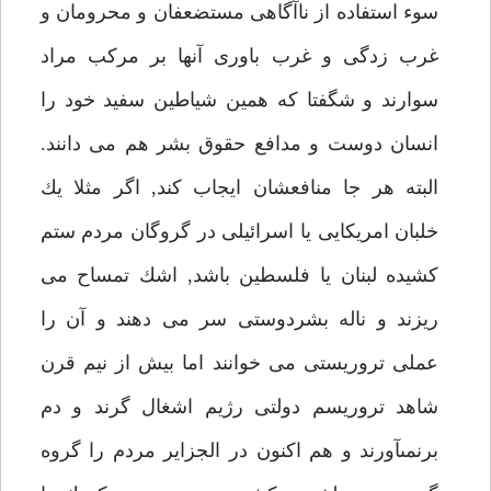
سوء استفاده از ناآگاهى مستضعفان و محرومان و
غرب زدگى و غرب باورى آنها بر مركب مراد
سوارند و شگفتا كه همين شياطين سفيد خود را
انسان دوست و مدافع حقوق بشر هم مى دانند.
البته هر جا منافعشان ايجاب كند, اگر مثلا يك
خلبان امريكايى يا اسرائيلى در گروگان مردم ستم
كشيده لبنان يا فلسطين باشد, اشك تمساح مى
ريزند و ناله بشردوستى سر مى دهند و آن را
عملى تروريستى مى خوانند اما بيش از نيم قرن
شاهد تروريسم دولتى رژيم اشغال گرند و دم
برنمىآورند و هم اكنون در الجزاير مردم را گروه