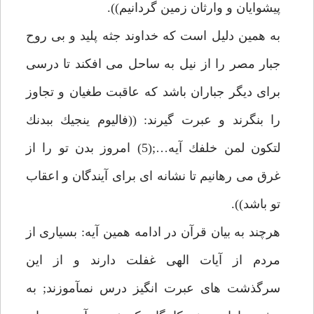
پيشوايان و وارثان زمين گردانيم)).
به همين دليل است كه خداوند جثه پليد و بى روح
جبار مصر را از نيل به ساحل مى افكند تا درسى
براى ديگر جباران باشد كه عاقبت طغيان و تجاوز
را بنگرند و عبرت گيرند: ((فاليوم ينجيك ببدنك
لتكون لمن خلفك آيه…;(5) امروز بدن تو را از
غرق مى رهانيم تا نشانه اى براى آيندگان و اعقاب
تو باشد)).
هرچند به بيان قرآن در ادامه همين آيه: بسيارى از
مردم از آيات الهى غفلت دارند و از اين
سرگذشت هاى عبرت انگيز درس نمىآموزند; به