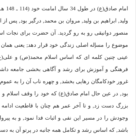
امام 
وليد, ابراهيم بن وليد, مروان بن محمد, درگير بود, پس از
منصور دوانيقى رو به رو گرديد. آن حضرت براى نجات اسلا
موضوع را مسإله اصلى زندگى خود قرار دهد; يعنى همان دو
عينى چنين كلمه اى كه اساس اسلام محمد(ص) و على(ع) 
فرهنگى و آموزش براى رشد و آگاهى بخشى جامعه داشت, تا 
غرور خودكامگان رهايى بخشد, و چهره ناب آن را به عمو
بود, در عين حال امام صادق(ع) كه خود را وقف اسلام و قر
بزرگ دست زد, و تا آخر عمر هم چنان با قاطعيت ادامه 
وجودش را در مسير اين نفى و اثبات فدا نمود, و به پيرو
باشد, كه اساس رشد و تكامل همه جانبه در پرتو آن به دس