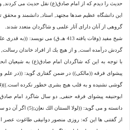
حديث را ديدم كه از امام صادق(ع) نقل حديث مى كردند, و م
اين دانشگاه عظيم صدها مجتهد, استاد, دانشمند و محقق 
گروهى از آنان داراى آثار علمى و شاگردان متعدد شدند.
شيخ مفيد (وفات يافته 413 هـ.ق) مى نو
گردش درآمده است, و از هيچ يك از افراد خاندان رسالت, آ
با توجه به اين كه شاگردان امام صادق(ع) به شيعيان انح
پيشواى فرقه ((مالكى)) در ضمن گفتارى گويد: ((در علم و
گوشى نشنيده و به قلب هيچ بشرى خطور نكرده است.))(4)
ابوحنيفه پيشواى فرقه حنفى, دو سال شاگرد امام صادق
دانسته و مى گويد: ((لولا السنتان الك نعإن;(5) اگر آن دو سال نبود, نعمان(6) هلاك مى شد.))
از گفتنى ها اين كه: روزى منصور دوانيقى طاغوت عصر اما