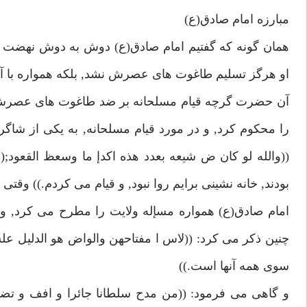
مبارزه امام صادق(ع)
همان گونه كه گفتيم امام صادق(ع) دوش به دوش نهضت ع
او هرگز تسليم طاغوت هاى عصرش نشد, بلكه همواره با آنها 
آن حضرت گرچه قيام مسلحانه بر ضد طاغوت هاى عصرش نكر
را محكوم كرد, و در مورد قيام مسلحانه, به يكى از شاگر
بودند, خانه نشينى برايم روا نبود, و قيام مى كردم.)) وقتى
امام صادق(ع) همواره مسإله ولايت را مطرح مى كرد, و م
سوى همه آنها است.))