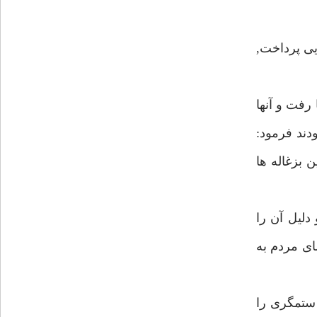
ى پرداخت,
رفت و آنها
دند فرمود:
 تعداد اين بزغاله ها
دليل آن را
رهبر, راهنماى مردم به
قرينه ص النار;(13) كسى كه سلطان ستمگرى را