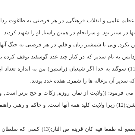
ظيم علمى و انقلاب فرهنگى, در هر فرصتى به طاغوت زداي
در ستيز بود, و سرانجام در همين راستا, او را شهيد كردند.
د, ولى با شمشير زبان و قلم, در هر فرصتى به جنگ آنها 
دانش به نام سدير كه در كنار چند عدد گوسفند توقف كرده بو
((والله لو كان ض شيعه بعدد هذه اكدإ ما وسعظ القعود;(11) سوگند به خدا اگر شيعيان (راستين) من به اندازه
 كه سدير آن بزغاله ها را شمرد, هفده عدد بودند.
ى فرمود: ((ولايت از نماز, روزه, زكات و حج برتر است, و 
چنين ذكر مى كرد: ((لاس ا مفتاحهن والواض هو الدليل علشن;(12) زيرا ولايت كليد همه آنها است, و حاكم و 
و گاهى مى فرمود: ((من مدح سلطانا جائرا و افف و تضعضع له طمعا فيه كان 