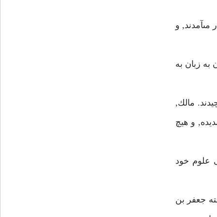
مىآمدند, و
ان به زبان به
دند. مالك,
يده, و هيچ
 علوم خود
ته جعفر بن