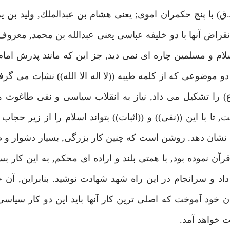
صادق(ع) در طول 34 سال امامت خود (114 ـ 148 هـ.ق) با پنج حكمران اموى; يعنى هشام بن عبدالملك, ولي
 انقراض آنها با دو خليفه عباسى يعنى عبدالله بن محمد, معرو
م و مسلمين چاره اى نمى ديد, جز اين كه مانند پدرش امام 
 موضوعى كه از كلمه طيبه ((لا اله الا الله)) نشإت مى گر
را تشكيل مى داد, نياز به انقلاب سياسى و نفى طاغوت ها
با اين ((نفى)) و ((اثبات)) بتواند اسلام را از زير حجاب
م نشان دهد. روشن است كه چنين كار بزرگى, بسيار دشوار و
آن نموده بود, با همتى بلند و اراده اى محكم, به اين كار بس
داد و سرانجام در اين راه شهد شهادت نوشيد. بنابراين, آ
ان خود آموخت كه اصلى ترين كار آنها بايد اين دو كار سياس
ت خواهد آمد.