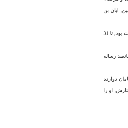
ن, ابان بن
هشام بن حكم علامه عصر خود بود و تعداد تإليفات او را كه بيش تر در محور معارف و عقائد به ويژه درباره مسإله امامت بود, تا 31
انصد رساله
مان دوازده
ارش, او را