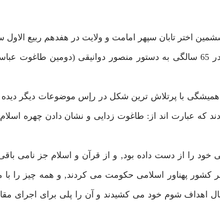
در مدينه چشم به جهان گشود, و در 25 شوال سال 148 در 65 سالگى به دستور منصور دوانيقى (دومين 
 هميشگى با پرتلاش ترين شكل در رإس موضوعات ديگر ديده 
ند كه عبارت اند از: طاغوت زدايى و نشان دادن چهره اسلام 
د را از دست داده بود, و از قرآن و اسلام جز نامى باقى ن
 بر كشور پهناور اسلامى حكومت مى كردند, و همه چيز را با
نبال اهداف شوم خود مى كشيدند و آن را پلى براى اجراى مق