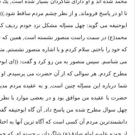
محمد شده اند و او داراى شاگردان بسيار شده است, يك سر
تا او در پاسخ فروماند, و از نظر چشم مردم ساقط شود.))
ابوحنيفه مى گويد: چهل مسإله مشكل نزد خودم رديف كر
محمد(ع) در سمت راست منصور نشسته است, همين كه چشمم
كه خود را باختم, سلام كردم و با اشاره منصور نشستم, منص
مى شناسم. سپس منصور به من رو كرد و گفت: ((اى ابوحن
مطرح كردم, هر سوالى كه از آن حضرت مى پرسيدم, او بى 
شما درباره اين مسإله چنين است, و به عقيده مردم مدي
حضرت با عقيده من موافق بود و در بعضى موارد با نظر ا
دانشمندترين مردم آن كسى است كه آگاه ترين آنها به اختل
از حوزه علميه امام صادق(ع) شاگردان برجسته اى كه خود 