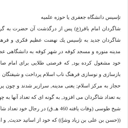
تإسيس دانشگاه جعفرى يا حوزه علميه
شاگردان امام باقر(ع) پس از درگذشت آن حضرت به گرد ش
شاگردان جديد به تإسيس يك نهضت عظيم فكرى و فرهنگى 
مدينه منوره و مسجد كوفه در شهر كوفه به دانشگاهى عظيم 
خود مشغول كرده بود, كه فرصتى طلايى براى امام صاد
بازسازى و نوسازى فرهنگ ناب اسلام پرداخت و شيفتگان 
حجاز به مركز اسلام; يعنى مدينه, سرازير شدند و چون پرو
به تعداد شاگردان مى افزود, به گونه اى كه تعداد آنها به چه
شيخ طوسى (وفات يافته 460 هـ.ق) در رجال خود تعداد شاگردان امام صادق(ع) را 3197 مرد و 12 زن نام مى برد.(1)
((حسن بن على بن زياد وشإ)) كه خود از اساتيد حديث, و 