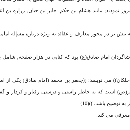
نمودند; مانند هشام بن حكم, جابر بن حيان, زراره بن اعي
 شاگردان امام صادق(ع) بود كه كتابى در هزار صفحه, شامل پ
لكان)) مى نويسد: ((جعفر بن محمد (امام صادق) يكى از اما
بر(ص) است كه به خاطر راستى و درستى رفتار و كردار و گفت
 توضيح باشد. ))(10)
 معرفى مى كند.