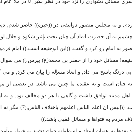
ى مسائل دشوارى را نزد خود در نظر بگير, تا در ملا عام از
دم, و به مجلس منصور دوانيقى در ((حيره)) حاضر شدم, دي
 به آن حضرت افتاد آن چنان تحت تإثير شكوه و جلال او ق
ور به امام رو كرد و گفت: ((اين ابوحنيفه است.)) امام فرمود
يفه! مسائل خود را از جعفر بن محمد(ع) بپرس.)) من سوال 
درنگ پاسخ مى داد, و ابعاد مسإله را بيان مى كرد, و مى 
نه چنان است و به عقيده ما چنين مى باشد, در بعضى از مو
هل مدينه توافق داشت و گاهى با هر دو مخالف بود, و به اي
چهل سوال مطرح شده من پاسخ داد, آن گاه ابوحنيفه گفت: ((
اف مردم به فتواها و مسائل فقهى باشد.))
بعدها به عنوان استاد و اسطوانه جهان تشيع به شمار مىآمدن