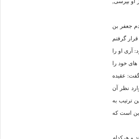
 او بپرسى,
دم جعفر بن
رار گرفتم
: آرى او را
هاى خود را
گفت: عقيده
ارد نظر آن
ن ترتيب به
إليس ان اعلم الناس اعلمهم باختلاف الناس;(7) مگر نه اين است كه
د و هركدام