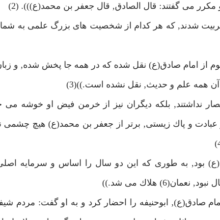
كرر مى گفتند: قال الصادق, قال جعفر بن محمد(ع))). (2)
تربيت شدند, كه هر كدام از شخصيت هاى بزرگ علمى به شمار 
يسد: ((به قدرى علوم از امام صادق(ع) نقل شده كه در همه جا پخش شده, و زب
ن همه علم و حديث, نقل نشده است.))(3)
صار نداشتند, بلكه ديگران نيز از خرمن فيض او خوشه مى چي
 عبادت و پاك زيستى, برتر از جعفر بن محمد(ع) هيچ چشمى ند
(ع) بود, به طورى كه اين دو سال را اساس و سرمايه اصلى
م صادق(ع), ابوحنيفه را احضار كرد و به او گفت: مردم شيف