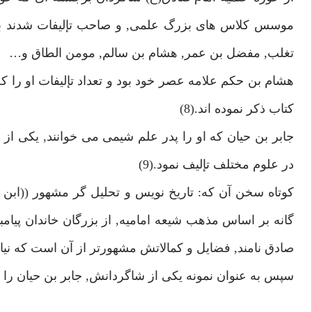
موسس كلاس هاى بزرگ علمى, و صاحب تإليفات شدند بروز 
تغلب, مفضل بن عمر, هشام بن سالم, مومن الطاق و…
كتاب ذكر نموده اند.(8)
جابر بن حيان كه او را پدر علم شيمى مى خوانند, يكى از
در علوم مختلف تإليف نمود.(9)
كوتاه سخن آن كه: تاريخ نويس و تحليل گر مشهور ((ابن خ
گانه بر اساس مذهب شيعه اماميه, از بزرگان خاندان پيام
صادق نامند, فضايل و كمالاتش مشهورتر از آن است كه نياز به
سپس به عنوان نمونه يكى از شاگردانش, جابر بن حيان را