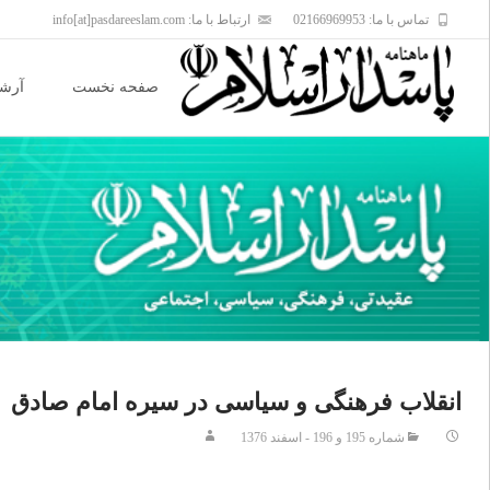
تماس با ما: 02166969953
ارتباط با ما: info[at]pasdareeslam.com
Skip
to
صفحه نخست
آرشی
content
انقلاب فرهنگى و سياسى در سيره امام صادق
شماره 195 و 196 - اسفند 1376