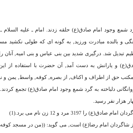
مع وجود امام صادق(ع) حلقه زدند. امام ـ عليه السلام ـ 
و بالنده مبادرت ورزيد, به گونه اى كه طولى نكشيد مسج
تبديل شد. درگيرى شديد بين بنى عباس و بنى اميه, آنان را 
ق(ع) و يارانش به دست آمد, آن حضرت با استفاده از اي
مكتب حق از اطراف و اكناف, از بصره, كوفه, واسط, يمن و 
انگانى دلباخته به گرد شمع وجود امام صادق(ع) تجمع كردند. 
ار هزار نفر رسيد.
از شاگردان امام رضا(ع) است, مى گويد: ((من در مسجد كوفه 