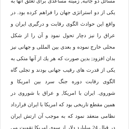
مسائل دو جانبه, زمينه مساعدى براى تعلق آنها به
يكى از دو استراتژى جهان را فراهم كرده بود. در
واقع اين حوادث الگوى رقابت و درگيرى ايران و
عراق را نيز دچار تحول نمود و آن را از شكل
محلى خارج نموده و بعدى بين المللى و جهانى نيز
بدان افزود; بدين صورت كه هر يك از آنها متكى به
يكى از قدرت هاى رقيب جهانى بودند و تجلى گاه
الگوى رقابت دوره جنگ سرد بين امريكا و
شوروى. ايران با امريكا, و عراق با شوروى در
همين مقطع تاريخى بود كه امريكا با ايران قرارداد
نظامى منعقد نمود كه به موجب آن ارتش ايران
در قبال 24 ميليارد دلار از سوى امريكا تقويت مى