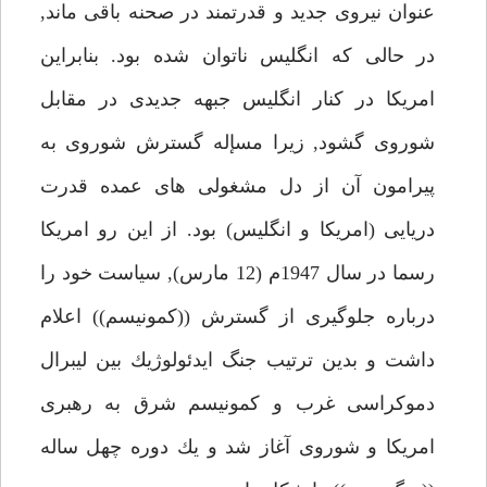
عنوان نيروى جديد و قدرتمند در صحنه باقى ماند,
در حالى كه انگليس ناتوان شده بود. بنابراين
امريكا در كنار انگليس جبهه جديدى در مقابل
شوروى گشود, زيرا مسإله گسترش شوروى به
پيرامون آن از دل مشغولى هاى عمده قدرت
دريايى (امريكا و انگليس) بود. از اين رو امريكا
رسما در سال 1947م (12 مارس), سياست خود را
درباره جلوگيرى از گسترش ((كمونيسم)) اعلام
داشت و بدين ترتيب جنگ ايدئولوژيك بين ليبرال
دموكراسى غرب و كمونيسم شرق به رهبرى
امريكا و شوروى آغاز شد و يك دوره چهل ساله