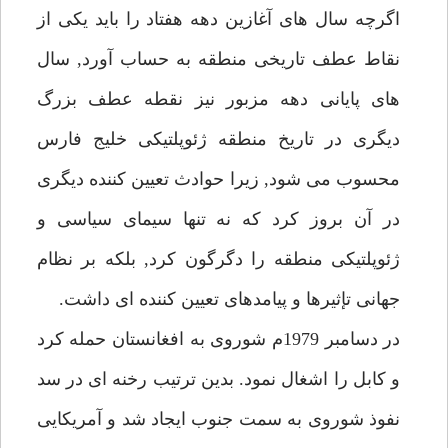
اگرچه سال هاى آغازين دهه هفتاد را بايد يكى از
نقاط عطف تاريخى منطقه به حساب آورد, سال
هاى پايانى دهه مزبور نيز نقطه عطف بزرگ
ديگرى در تاريخ منطقه ژئوپلتيكى خليج فارس
محسوب مى شود, زيرا حوادث تعيين كننده ديگرى
در آن بروز كرد كه نه تنها سيماى سياسى و
ژئوپلتيكى منطقه را دگرگون كرد, بلكه بر نظام
جهانى تإثيرها و پيامدهاى تعيين كننده اى داشت.
در دسامبر 1979م شوروى به افغانستان حمله كرد
و كابل را اشغال نمود. بدين ترتيب رخنه اى در سد
نفوذ شوروى به سمت جنوب ايجاد شد و آمريكايى