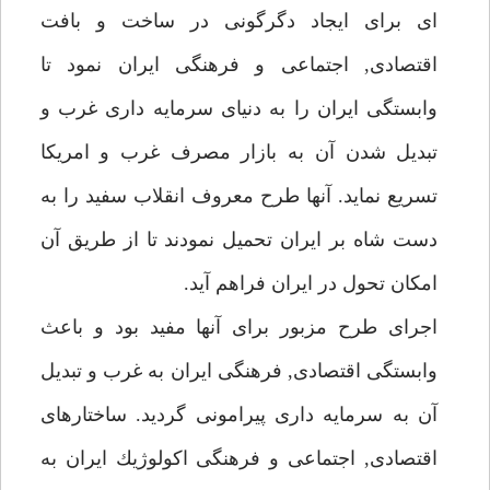
اى براى ايجاد دگرگونى در ساخت و بافت
اقتصادى, اجتماعى و فرهنگى ايران نمود تا
وابستگى ايران را به دنياى سرمايه دارى غرب و
تبديل شدن آن به بازار مصرف غرب و امريكا
تسريع نمايد. آنها طرح معروف انقلاب سفيد را به
دست شاه بر ايران تحميل نمودند تا از طريق آن
امكان تحول در ايران فراهم آيد.
اجراى طرح مزبور براى آنها مفيد بود و باعث
وابستگى اقتصادى, فرهنگى ايران به غرب و تبديل
آن به سرمايه دارى پيرامونى گرديد. ساختارهاى
اقتصادى, اجتماعى و فرهنگى اكولوژيك ايران به