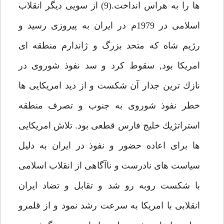
ها را به هراس انداخت.(9) از سويى ديگر انقلاب
اسلامى در 1979م در ايران به پيروزى رسيد و
رژيم شاه كه متحد بزرگ و ژاندارم منطقه اى
امريكا بود, سقوط كرد و سد نفوذ شوروى در
نازك ترين جدار آن شكست و از ديد امريكايى ها
خطر نفوذ شوروى به جنوب و تصرف منطقه
استراتژيك خليج فارس قطعى بود. تلاش امريكايى
ها براى اعاده حضور و نفوذ در ايران به دليل
سياست هاى نادرست و ناآگاهى از انقلاب اسلامى
با شكست روبه رو شد و تقابل و تضاد ايران
انقلابى با امريكا به سرعت رشد نمود و از قلمرو