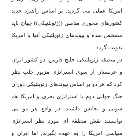
امريكا عملى مى گرديد. بر اساس راهبرد جديد
كشورهاى محورى مناطق ((ژئوپلتيكى)) جهان بايد
مشخص شده و پيوندهاى ژئوپلتيكى آنها با امريكا
تقويت گردد.
در منطقه ژئوپلتيكى خليج فارس, دو كشور ايران
و عربستان از سوى استراتژى مزبور جلب نظر
كرد كه هر دو بر اساس پيوندهاى ژئوپلتيكى دوران
جنگ جهانى دوم با استراتژى بحرى و امريكا هم
سويى و تجانس داشتند. در واقع هر دو مى
توانستند نقش منطقه اى مورد نظر استراتژى
سياسى امريكا را به عهده بگيرند, اما ايران و