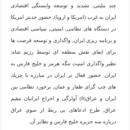
چند مليتى, تشديد و توسعه وابستگى اقتصادى
ايران به غرب (امريكا و اروپا), حضور جدىتر امريكا
در دستگاه هاى نظامى, امنيتى, سياسى اقتصادى
و برنامه ريزى ايران, واگذارى و توسعه فرصت ها
براى ايفاى نقش منطقه اى توسط رژيم شاه;
نظير واگذارى امنيت تنگه هرمز و خليج فارس به
ايران, حضور فعال تر ايران در مبارزه با چريك
هاى چپ گراى ظفار و عمان, برخورد نظامى بين
ايران و عراق(8) آوارگى و اخراج ايرانيان مقيم
عراق, طرح ادعاهاى بى ربط از سوى عراق
درباره سه جزيره خليج فارس و نظاير آن.