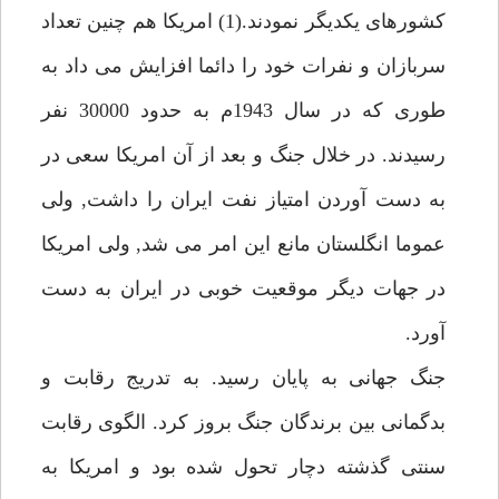
كشورهاى يكديگر نمودند.(1) امريكا هم چنين تعداد
سربازان و نفرات خود را دائما افزايش مى داد به
طورى كه در سال 1943م به حدود 30000 نفر
رسيدند. در خلال جنگ و بعد از آن امريكا سعى در
به دست آوردن امتياز نفت ايران را داشت, ولى
عموما انگلستان مانع اين امر مى شد, ولى امريكا
در جهات ديگر موقعيت خوبى در ايران به دست
آورد.
جنگ جهانى به پايان رسيد. به تدريج رقابت و
بدگمانى بين برندگان جنگ بروز كرد. الگوى رقابت
سنتى گذشته دچار تحول شده بود و امريكا به