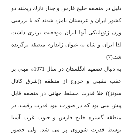
دليل در منطقه خليج فارس و جدار نازك ريملند دو
كشور ايران و عربستان نامزد شدند كه با بررسى
وزن ژئوپلتيكى آنها ايران موقعيت برترى داشت
لذا ايران و شاه به عنوان ژاندارم منطقه برگزيده
شد.(7)
به دنبال تصميم انگلستان در سال 1971م مبنى بر
عقب نشينى و خروج از منطقه ((شرق كانال
سوئز)) خلا قدرت مسلط جهانى در منطقه قابل
پيش بينى بود كه در صورت نبود قدرت رقيب, در
منطقه گستره خليج فارس و جنوب غرب آسيا
توسط قدرت شوروى پر مى شد, ولى حضور