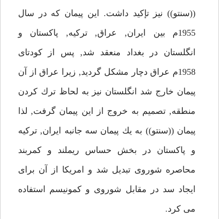
((سنتو)) نيز تإكيد داشت. اين پيمان كه در سال
1955م بين ايران, عراق, تركيه, پاكستان و
انگلستان در بغداد منعقد شد, پس از كودتاى
1958م عراق دچار مشكل گرديد, زيرا عراق از آن
پيمان خارج شد انگلستان نيز به لحاظ ترك كردن
منطقه, تصميم به خروج از اين پيمان گرفت, لذا
پيمان ((سنتو)) به يك پيمان سه جانبه ايران, تركيه
و پاكستان در بخش حساس ريملند و كمربند
محاصره شوروى تبديل شد و امريكا از آن براى
ايجاد سد در مقابل شوروى و كمونيسم استفاده
مى كرد.