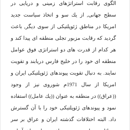
الگوى رقابت استراتژهاى زمينى و دريايى در
سطح جهانى, از يك سو و اتخاذ سياست جديد
امريكا در مناطق ژئوپلتيكى از سوى ديگر, باعث
گرديد كه رقابت مزبور تجلى منطقه اى پيدا كند و
هر كدام از قدرت هاى دو استراتژى فوق عوامل
منطقه اى خود را در خليج فارس دريابند و تقويت
نمايند. به دنبال تقويت پيوندهاى ژئوپلتيكى ايران و
امريكا از سال 1971م شوروى نيز از وجود
((عراق)) در منطقه به عنوان ((يك عامل)) استفاده
نمود و پيوندهاى ژئوپلتيكى خود را با آن گسترش
داد. البته اختلافات گذشته ايران و عراق بر سر