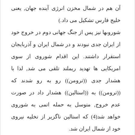
آن هم در شمال مخزن انرژى آينده جهان, يعنى
خليج فارس تشكيل مى داد.)
شوروىها نيز پس از جنگ جهانى دوم در خروج خود
از ايران جدى نبودند و در شمال ايران و آذربايجان
استقرار داشتند. اين اقدام شوروى از سوى
امريكايى ها تهديد ريملند تلقى مى شد, لذا با
هشدار جدى ((ترومن)) رو به رو شدند كه
((ترومن)) به ((استالين)) هشدار داد در صورت
عدم خروج, متوسل به حمله اتمى به شوروى
خواهد شد(4) كه استالين ناگزير از تخليه نيروى
خود از شمال ايران شد.