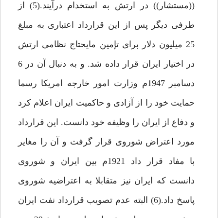
((مستشار)) در ارتش به استخدام درآيند.(5) از
طرفى ديگر پس از اين قرارداد اعتبارى به مبلغ
25 ميليون دلار براى تإمين مايحتاج نظامى ارتش
در اختيار ايران قرار داده شد. و به دنبال آن در 6
دسامبر 1947م وزارت امور خارجه امريكا رسما
حمايت خود را از آزادى و حاكميت ايران اعلام كرد
و دفاع از ايران را وظيفه خود دانست. اين قرارداد
مورد اعتراض شوروى قرار گرفت و آن را مغاير
با مفاد قرار داد 1921م بين ايران و شوروى
دانست كه ايران نيز متقابلا به اعتراضيه شوروى
پاسخ داد.(6) البته عدم تصويب قرارداد نفت ايران