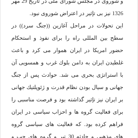
و شوروى در مجلس شوراى ملى در تاريخ 29 مهر
1326 نيز بى تإثير در اعتراض شوروى نبود.
اين تحولات در مراحل آغازين ((جنگ سرد)) در
سطح بين المللى راه را براى نفوذ و استحكام
حضور امريكا در ايران هموار مى كرد و باعث
غلطيدن ايران به دامن بلوك غرب و همسويى آن
با استراتژى بحرى مى شد. حوادث پس از جنگ
جهانى و سيال بودن نظام قدرت و ژئوپلتيك جهانى
بر ايران نيز تإثير گذاشته بود و فرصت مناسبى را
براى فعاليت گروه ها و احزاب سياسى در ايران
فراهم كرده بود. كه فعاليت هاى سياسى گروه
هاى مذهبى و حادثه 30 تير و گروه هاى چپ و