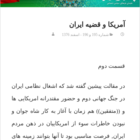
آمريكا و قضيه ايران
شماره 195 و 196 - اسفند 1376
قسمت دوم
در مقالت پيشين گفته شد كه اشغال نظامى ايران
در جنگ جهانى دوم و حضور مقتدرانه امريكايى ها
و ((متفقين)) هم زمان با آغاز به كار شاه جوان و
نبودن خاطرات سوء از امريكاييان در ذهن مردم
ايران, فرصت مناسبى بود تا آنها بتوانند زمينه هاى