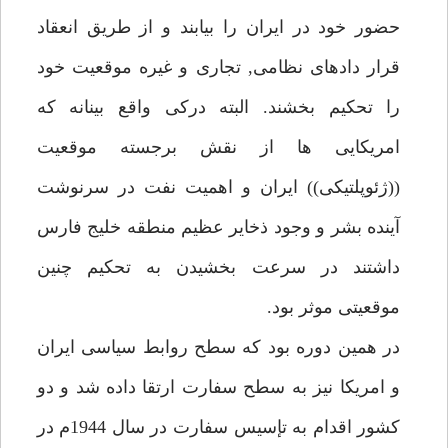
حضور خود در ايران را بيابند و از طريق انعقاد
قرار دادهاى نظامى, تجارى و غيره موقعيت خود
را تحكيم بخشند. البته دركى واقع بينانه كه
امريكايى ها از نقش برجسته موقعيت
((ژئوپلتيكى)) ايران و اهميت نفت در سرنوشت
آينده بشر و وجود ذخاير عظيم منطقه خليج فارس
داشتند در سرعت بخشيدن به تحكيم چنين
موقعيتى موثر بود.
در همين دوره بود كه سطح روابط سياسى ايران
و امريكا نيز به سطح سفارت ارتقا داده شد و دو
كشور اقدام به تإسيس سفارت در سال 1944م در