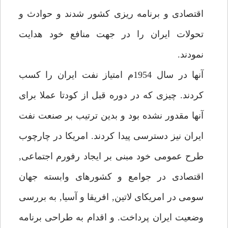
اقتصادى و برنامه ريزى كشور شدند و حوادث و
تحولات ايران را در جهت منافع خود هدايت
نمودند.
آنها در سال 1954م امتياز نفت ايران را كسب
كردند. چيزى كه در دوره قبل از كودتا عملا براى
آنها مقدور نشده بود و بدين ترتيب بر صنعت نفت
ايران نيز دسترسى پيدا كردند. امريكا در چارچوب
طرح عمومى خود مبنى بر ايجاد رفورم اجتماعى,
اقتصادى در جوامع و كشورهاى وابسته جهان
سومى در امريكاى لاتين, افريقا و آسيا, به بررسى
وضعيت ايران پرداخت. و اقدام به طراحى برنامه