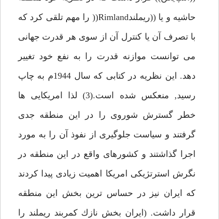
حاشيه و يا ((ريملندRimland(( را مهم تلقى كرد كه
با تصرف آن يا كنترل آن از سوى هر قدرت جهانى
مى توانست موازنه قدرت را به نفع خود تغيير
دهد. اين نظريه در كتابى كه سال 1944م به چاپ
رسيد, منعكس شده است.(3) لذا امريكايى ها
خطر گسترش شوروى را در اين منطقه جدى
گرفتند و سياست جلوگيرى از نفوذ آن را به مورد
اجرا گذاشتند و كشورهاى واقع در اين منطقه در
نگرش استرتژيكى امريكا اهميت زيادى پيدا كردند
كه ايران نيز در حساس ترين بخش اين منطقه
قرار داشت. (ايران بخش نازك كمربند ريملند را