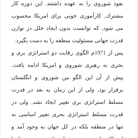
نفوذ شوروى را به عهده داشتند. اين دوره كار
مشترك, كارآموزى خوبى براى امريكا محسوب
مى شود, كه توانست بدون ايجاد خلل در توازن
قدرت جهانى مسئوليت منطقه را به دست بگيرد.
پس از 1971م الگوى رقابت دو استراتژى برى و
بحرى به رهبرى شوروى و امريكا ادامه يافت.
پيش از آن اين الگو بين شوروى و انگلستان
برقرار بود, ولى از اين زمان به بعد در قدرت
مسلط استراتژى برى تغيير ايجاد نشد, ولى در
قدرت مسلط استراتژى بحرى تغيير اساسى نه
تنها در منطقه بلكه در كل جهان به وجود آمد و