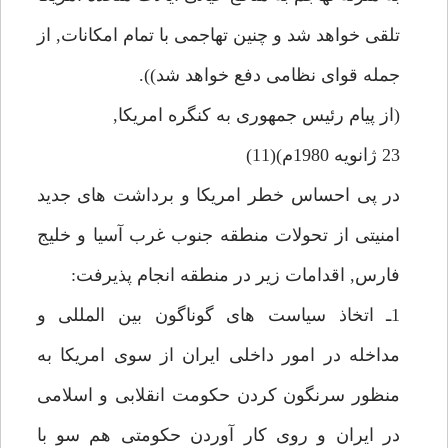
تلقى خواهد شد و چنين تهاجمى با تمام امكانات, از
جمله قواى نظامى دفع خواهد شد)).
(از پيام رئيس جمهورى به كنگره امريكا,
23 ژانويه 1980م)(11)
در پى احساس خطر امريكا و برداشت هاى جديد
امنيتى از تحولات منطقه جنوب غرب آسيا و خليج
فارس, اقدامات زير در منطقه انجام پذيرفت:
1ـ اتخاذ سياست هاى گوناگون بين المللى و
مداخله در امور داخلى ايران از سوى امريكا به
منظور سرنگون كردن حكومت انقلابى و اسلامى
در ايران و روى كار آوردن حكومتى هم سو با