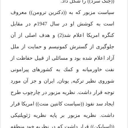
((جنگ سرد)) را شكل داد.
سياست مزبور كه به ((دكترين ترومن)) معروف
است به كوشش او در سال 1947م در مقابل
كنگره امريكا اعلام شد(2) و هدف اصلى از آن
جلوگيرى از گسترش كمونيسم و حمايت از ملل
آزاد اعلام شده بود و مسائلى از قبيل حفاظت از
نفت خاورميانه و كمك به كشورهاى پيرامونى
شوروى نظير تركيه, يونان, ايران و جز آن مورد
توجه قرار داشت. نظريه مزبور در چارچوب طرح
ايجاد سد نفوذ ((سياست كانتين منت)) امريكا قرار
داشت. نظريه مزبور بر پايه نظريه ژئوپلتيكى
((اسپايكن)) قرار داشت كه در نظريه خود منطقه