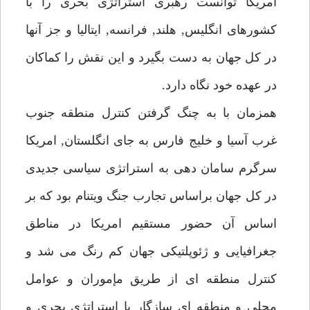
امريكا توانست رهبرى استراتژى بحرى را با
كشورهاى انگليس, هلند, فرانسه, ايتاليا و جز آنها
در كل جهان به دست بگيرد و اين نقش را كماكان
در عهده خود نگاه دارد.
همزمان با به چنگ گرفتن كنترل منطقه جنوب
غرب آسيا و خليج فارس به جاى انگلستان, امريكا
سرگرم سامان دهى به استراتژى سياسى جديدى
در كل جهان براساس تجارب جنگ ويتنام بود كه بر
اساس آن حضور مستقيم امريكا در مناطق
جغرافيايى و ژئوپلتيكى جهان كم رنگ مى شد و
كنترل منطقه اى از طريق مإموران و عوامل
محلى و منطقه اى سازگار با استراتژى بحرى و