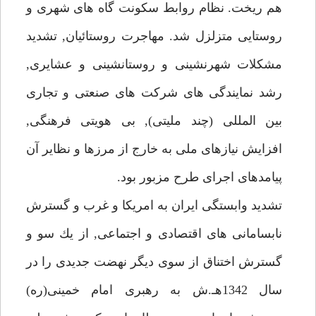
هم ريخت. نظام روابط سكونت گاه هاى شهرى و
روستايى متزلزل شد. مهاجرت روستائيان, تشديد
مشكلات شهرنشينى و روستانشينى و عشايرى,
رشد نمايندگى هاى شركت هاى صنعتى و تجارى
بين المللى (چند مليتى), بى هويتى فرهنگى,
افزايش نيازهاى ملى به خارج از مرزها و نظاير آن
پيامدهاى اجراى طرح مزبور بود.
تشديد وابستگى ايران به امريكا و غرب و گسترش
نابسامانى هاى اقتصادى و اجتماعى, از يك سو و
گسترش اختناق از سوى ديگر نهضت جديدى را در
سال 1342هـ.ش به رهبرى امام خمينى(ره)