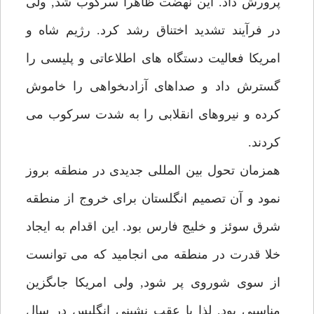
پرورش داد. اين نهضت ظاهرا سركوب شد, ولى
در فرآيند تشديد اختناق رشد كرد. رژيم شاه و
امريكا فعاليت دستگاه هاى اطلاعاتى و پليسى را
گسترش داد و صداهاى آزادىخواهى را خاموش
كرده و نيروهاى انقلابى را به شدت سركوب مى
كردند.
همزمان تحول بين المللى جديدى در منطقه بروز
نمود و آن تصميم انگلستان براى خروج از منطقه
شرق سوئز و خليج فارس بود. اين اقدام به ايجاد
خلا قدرت در منطقه مى انجاميد كه مى توانست
از سوى شوروى پر شود, ولى امريكا جاىگزين
مناسبى بود, لذا با عقب نشينى انگليس در سال