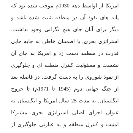
امريكا از اواسط دهه 1930م موجب شده بود كه
پايه هاى نفوذ آن در منطقه تثبيت شده باشد و
ديگر براى آنان جاى هيچ نگرانى وجود نداشت.
استراتژى بحرى, با اطمينان خاطر, به جابه جايى
قدرت در منطقه دست زد و امريكا به جاى آن
نشست و مسئوليت كنترل منطقه اى و جلوگيرى
از نفوذ شوروى را به دست گرفت. در فاصله بعد
از جنگ جهانى دوم (1945 تا 1971م) تا خروج
انگلستان, به مدت 25 سال امريكا و انگلستان به
عنوان اجزاى اصلى استراتژى بحرى مشتركا
امنيت و كنترل منطقه و به عبارتى جلوگيرى از