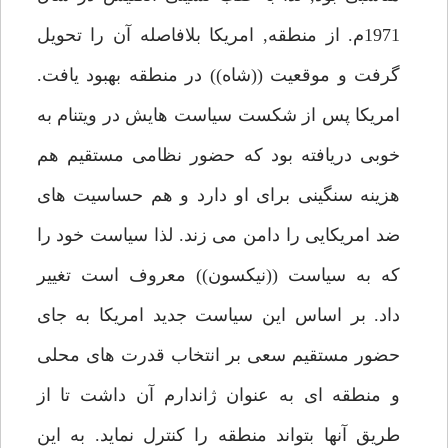
1971م. از منطقه, امريكا بلافاصله آن را تحويل
گرفت و موقعيت ((شاه)) در منطقه بهبود يافت.
امريكا پس از شكست سياست هايش در ويتنام به
خوبى دريافته بود كه حضور نظامى مستقيم هم
هزينه سنگينى براى او دارد و هم حساسيت هاى
ضد امريكايى را دامن مى زند. لذا سياست خود را
كه به سياست ((نيكسون)) معروف است تغيير
داد. بر اساس اين سياست جديد امريكا به جاى
حضور مستقيم سعى بر انتخاب قدرت هاى محلى
و منطقه اى به عنوان ژاندارم آن داشت تا از
طريق آنها بتواند منطقه را كنترل نمايد. به اين