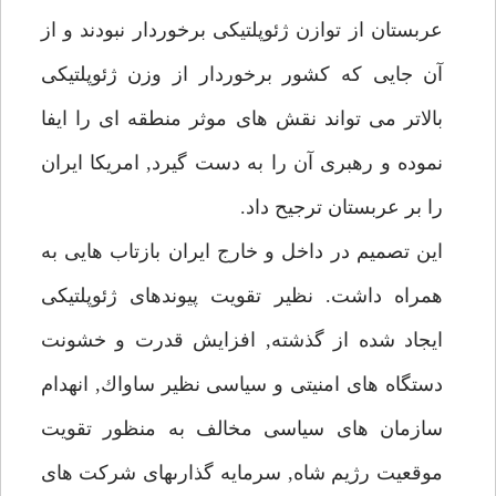
عربستان از توازن ژئوپلتيكى برخوردار نبودند و از
آن جايى كه كشور برخوردار از وزن ژئوپلتيكى
بالاتر مى تواند نقش هاى موثر منطقه اى را ايفا
نموده و رهبرى آن را به دست گيرد, امريكا ايران
را بر عربستان ترجيح داد.
اين تصميم در داخل و خارج ايران بازتاب هايى به
همراه داشت. نظير تقويت پيوندهاى ژئوپلتيكى
ايجاد شده از گذشته, افزايش قدرت و خشونت
دستگاه هاى امنيتى و سياسى نظير ساواك, انهدام
سازمان هاى سياسى مخالف به منظور تقويت
موقعيت رژيم شاه, سرمايه گذارىهاى شركت هاى