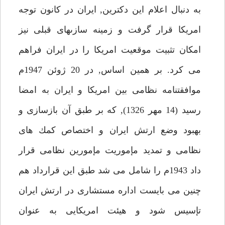
به دنبال اعلام اين دكترين, ايران در كانون توجه
امريكا قرار گرفت و زمينه سازىهاى قبلى نيز
امكان تثبيت موقعيت امريكا را در ايران فراهم
مى كرد. بر همين اساس, در 20 ژوئن 1947م
موافقتنامه نظامى بين امريكا و ايران به امضا
رسيد (14 مهر 1326), كه بر طبق آن بازسازى و
بهبود وضع ارتش ايران و اختصاص كمك هاى
نظامى و تمديد مإموريت مإمورين نظامى قرار
داد 1943م را شامل مى شد طبق اين قرارداد هم
چنين مى بايست اداره مستشارى در ارتش ايران
تإسيس شود و هيئت امريكايى به عنوان