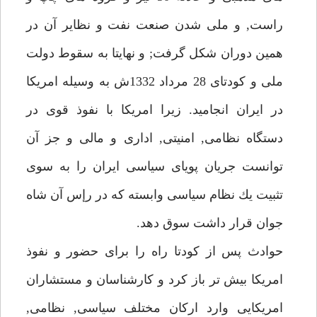
راست, و ملى شدن صنعت نفت و نظاير آن در
همين دوران شكل گرفت; و نهايتا به سقوط دولت
ملى و كودتاى 28 مرداد 1332ش به وسيله امريكا
در ايران انجاميد. زيرا امريكا با نفوذ قوى در
دستگاه نظامى, امنيتى, ادارى و مالى و جز آن
توانست جريان پوياى سياسى ايران را به سوى
تثبيت يك نظام سياسى وابسته كه در رإس آن شاه
جوان قرار داشت سوق دهد.
حوادث پس از كودتا راه را براى حضور و نفوذ
امريكا بيش تر باز كرد و كارشناسان و مستشاران
امريكايى وارد اركان مختلف سياسى, نظامى,