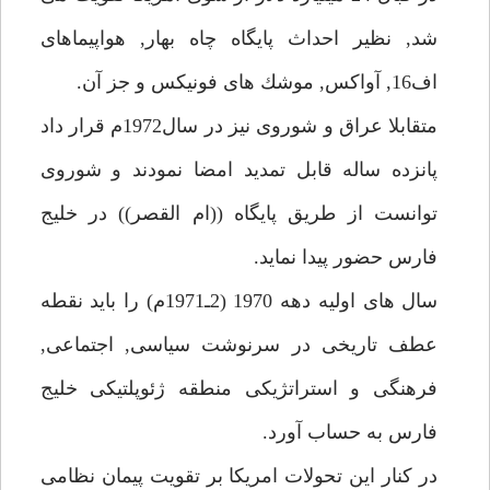
شد, نظير احداث پايگاه چاه بهار, هواپيماهاى
اف16, آواكس, موشك هاى فونيكس و جز آن.
متقابلا عراق و شوروى نيز در سال1972م قرار داد
پانزده ساله قابل تمديد امضا نمودند و شوروى
توانست از طريق پايگاه ((ام القصر)) در خليج
فارس حضور پيدا نمايد.
سال هاى اوليه دهه 1970 (2ـ1971م) را بايد نقطه
عطف تاريخى در سرنوشت سياسى, اجتماعى,
فرهنگى و استراتژيكى منطقه ژئوپلتيكى خليج
فارس به حساب آورد.
در كنار اين تحولات امريكا بر تقويت پيمان نظامى