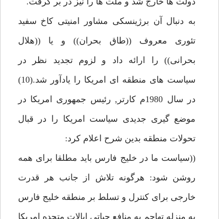
دولت ها خارج شد و ملت ها را نيز در بر گرفت.
به دنبال آن برژينسكى مشاور امنيتى كاخ سفيد
تئورى معروف ((طاق بحران)) و يا ((هلال
بحرانى)) را ارائه داد و لزوم تجديد نظر در
سياست هاى منطقه اى امريكا را يادآور شد.(10)
در سال 1980م كارتر, رئيس جمهورى امريكا در
موضع گيرى جديدى سياست امريكا را در قبال
تحولات منطقه بدين شرح اعلام كرد:
((سياست ما در خليج فارس بايد مطلقا براى همه
روشن شود: هرگونه تلاش از جانب هر قدرت
خارجى براى كنترل و تسلط بر منطقه خليج فارس
به منزله تهاجم به منافع حياتى ايالات متحده امريكا